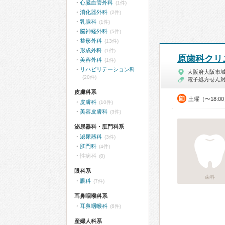
心臓血管外科
(1件)
消化器外科
(2件)
乳腺科
(1件)
脳神経外科
(5件)
整形外科
(13件)
形成外科
(1件)
原歯科クリ
美容外科
(1件)
リハビリテーション科
大阪府大阪市
(20件)
電子処方せん
皮膚科系
土曜（〜18:
皮膚科
(10件)
美容皮膚科
(3件)
泌尿器科・肛門科系
泌尿器科
(3件)
肛門科
(4件)
性病科
(0)
眼科系
歯科
眼科
(7件)
耳鼻咽喉科系
耳鼻咽喉科
(6件)
産婦人科系