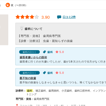
0）
夜（〜20:00）
3.90
口コミ2件
歯科について
【専門医・資格】
歯周病専門医
【診療・治療法】
虫歯・親知らずの抜歯
5.0
歯科
歯科の口コミ
歯医者嫌いからの脱却
5.0
歯科
歯科の口コミ
親不知の抜歯
診療科：
歯科
、矯正歯科、歯周病科、小児歯科、歯科口腔外科、インプラン
トニング
専門医・資格：
歯周病専門医
アクセス数 7月：
102
| 6月：
81
| 年間：
1,018