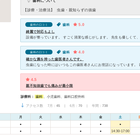
歯科について
【診療・治療法】
虫歯・親知らずの抜歯
5.0
歯科
歯科の口コミ
綺麗で対応もよし
4.0
歯科
歯科の口コミ
確かな腕を持った歯医者さんです。
4.5
親不知抜歯でも痛みが最小限
診療科：
歯科
、小児歯科、歯科口腔外科
アクセス数 7月：
45
| 6月：
70
| 年間：
738
月
火
水
木
金
土
●
●
●
●
●
14:30-17:00
●
●
●
●