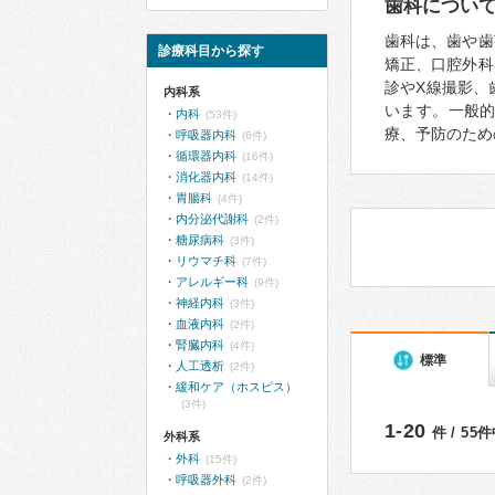
歯科につい
歯科は、歯や歯
診療科目から探す
矯正、口腔外科
診やX線撮影、
内科系
います。一般
内科
(53件)
療、予防のため
呼吸器内科
(6件)
循環器内科
(16件)
消化器内科
(14件)
胃腸科
(4件)
内分泌代謝科
(2件)
糖尿病科
(3件)
リウマチ科
(7件)
アレルギー科
(9件)
神経内科
(3件)
血液内科
(2件)
腎臓内科
(4件)
標準
人工透析
(2件)
緩和ケア（ホスピス）
(3件)
1-20
件 / 55
外科系
外科
(15件)
呼吸器外科
(2件)