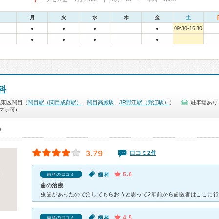
月
火
水
木
金
土
09:30-16:30
●
●
●
●
●
●
●
●
科
城東区関目（
関目駅（関目成育駅）
、
関目高殿駅
、
JR野江駅（野江駅）
）
駐車場あり
マホ可)
0）
3.79
口コミ2件
5.0
歯科
歯科の口コミ
歯の治療
4.5
歯科
歯科の口コミ