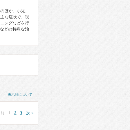
科のほか、小児、
が主な症状で、視
ーニングなどを行
などの特殊な治
表示順について
 前
1
2
3
次 »