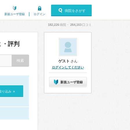
病院をさがす
新規ユーザ登録
ログイン
182,226
病院・
264,163
口コミ
ミ・評判
ゲスト
さん
ログインしてください
新規ユーザ登録
絞り込み »