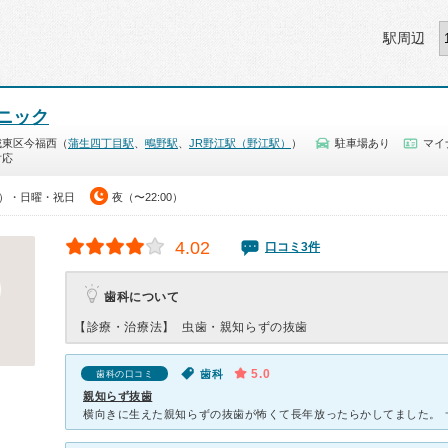
駅周辺
ニック
城東区今福西（
蒲生四丁目駅
、
鴫野駅
、
JR野江駅（野江駅）
）
駐車場あり
マイ
対応
00）・日曜・祝日
夜（〜22:00）
4.02
口コミ3件
歯科について
【診療・治療法】
虫歯・親知らずの抜歯
5.0
歯科
歯科の口コミ
親知らず抜歯