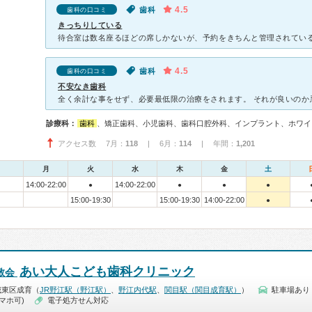
4.5
歯科
歯科の口コミ
きっちりしている
4.5
歯科
歯科の口コミ
不安なき歯科
診療科：
歯科
、矯正歯科、小児歯科、歯科口腔外科、インプラント、ホワイ
アクセス数 7月：
118
| 6月：
114
| 年間：
1,201
月
火
水
木
金
土
14:00-22:00
14:00-22:00
●
●
●
●
15:00-19:30
15:00-19:30
14:00-22:00
●
あい大人こども歯科クリニック
敬会
城東区成育（
JR野江駅（野江駅）
、
野江内代駅
、
関目駅（関目成育駅）
）
駐車場あり
マホ可)
電子処方せん対応