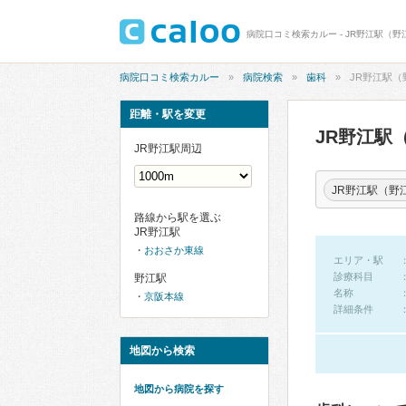
病院口コミ検索カルー - JR野江駅（
病院口コミ検索カルー
病院検索
歯科
JR野江駅（
距離・駅を変更
JR野江駅
JR野江駅周辺
JR野江駅（野
路線から駅を選ぶ
JR野江駅
おおさか東線
エリア・駅
診療科目
野江駅
名称
京阪本線
詳細条件
地図から検索
地図から病院を探す