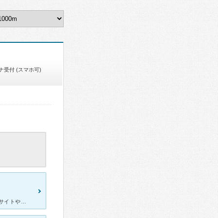
ナ受付 (スマホ可)
横向きに生えた親知らずの抜歯が怖くて長年放ったらかしてました。 サイトや他の歯医者では歯茎の切開や顎の骨を削る等のオペが必要との事 とうとう横の歯が虫歯に😭 虫歯の歯も半分削らないといけないとの