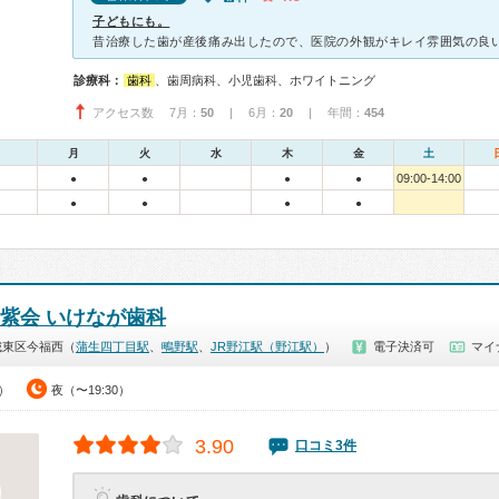
子どもにも。
診療科：
歯科
、歯周病科、小児歯科、ホワイトニング
アクセス数 7月：
50
| 6月：
20
| 年間：
454
月
火
水
木
金
土
09:00-14:00
●
●
●
●
●
●
●
●
優紫会 いけなが歯科
城東区今福西（
蒲生四丁目駅
、
鴫野駅
、
JR野江駅（野江駅）
）
電子決済可
マイ
0）
夜（〜19:30）
3.90
口コミ3件