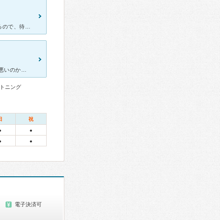
待合室は数名座るほどの席しかないが、予約をきちんと管理されているので、待ち時間はほぼなし。治療はムダなレントゲンなどはせず、痛かったり、違和感があるところを丁寧に見てくれる感じ。 検診でも通いました
全く余計な事をせず、必要最低限の治療をされます。 それが良いのか悪いのか人それぞれなんですが、個人的にあの鋭い音が響く歯医者に長時間痛く無いので助かってます。 麻酔も適度にしていただけて、いつまで
トニング
日
祝
●
●
●
●
電子決済可