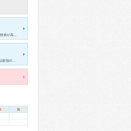
設備が整っています。 すごく清潔な感じがします。 先生も優しくて、技術が高い感じがします。 スタッフも感じがよくて、若い人が多いし、綺麗な方が多いです！ 適度に話しかけてくれて、居心地がいいで
虫歯になった時にはいつもこの歯医者さんにお世話になっています。 以前別の歯科で親しらずが横倒しになっていて神経に近いため大学病院でないと抜くことができないと言われた歯もこの歯科で抜いてもらいしびれが
日
祝