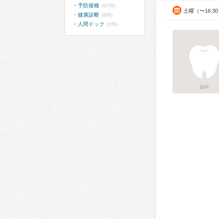
予防接種
(67件)
土曜（〜16:3
健康診断
(8件)
人間ドック
(2件)
歯科