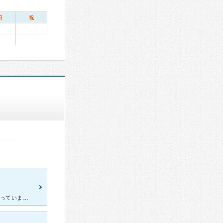
日
祝
虫歯があったので治してもらおうと思って2年前から歯医者はここに行っています。先生はとても温厚な方です。院内の雰囲気もゆったりしていて、受付の方の対応もとても良いです。今までいった歯医者さんの中で一番良