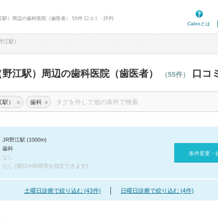
野江駅）周辺の歯科医院（歯医者） 55件 口コミ・評判
Calooとは
野江駅）
（野江駅）周辺の歯科医院（歯医者）
口コ
（55件）
×
×
江駅）
歯科
JR野江駅 (1000m)
歯科
条件変更・
なし
なし (曜日や時間帯を指定できます)
土曜日診療で絞り込む (43件)
日曜日診療で絞り込む (4件)