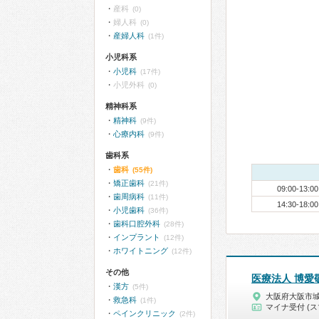
産科
(0)
婦人科
(0)
産婦人科
(1件)
小児科系
小児科
(17件)
小児外科
(0)
精神科系
精神科
(9件)
心療内科
(9件)
歯科系
歯科
(55件)
矯正歯科
(21件)
09:00-13:00
歯周病科
(11件)
14:30-18:00
小児歯科
(36件)
歯科口腔外科
(28件)
インプラント
(12件)
ホワイトニング
(12件)
その他
医療法人 博愛
漢方
(5件)
大阪府大阪市
救急科
(1件)
マイナ受付 (ス
ペインクリニック
(2件)