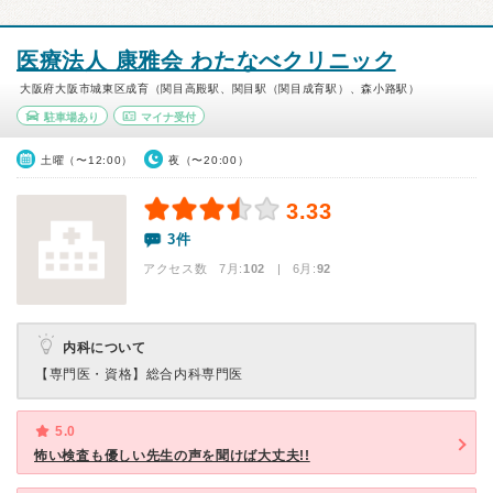
医療法人 康雅会 わたなべクリニック
大阪府大阪市城東区成育（関目高殿駅、関目駅（関目成育駅）、森小路駅）
駐車場あり
マイナ受付
土曜（〜12:00）
夜（〜20:00）
3.33
3件
アクセス数 7月:
102
| 6月:
92
内科について
【専門医・資格】
総合内科専門医
5.0
怖い検査も優しい先生の声を聞けば大丈夫!!