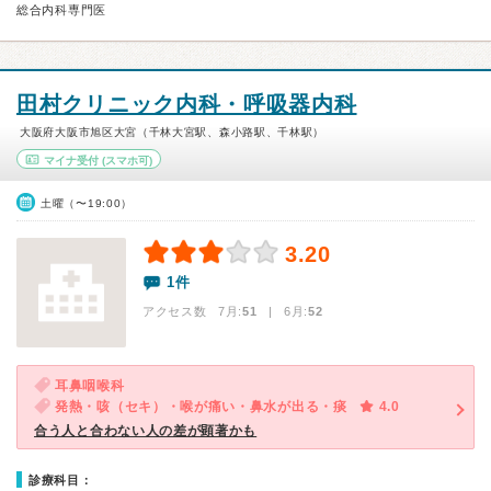
総合内科専門医
田村クリニック内科・呼吸器内科
大阪府大阪市旭区大宮（千林大宮駅、森小路駅、千林駅）
マイナ受付
(スマホ可)
土曜（〜19:00）
3.20
1件
アクセス数 7月:
51
| 6月:
52
耳鼻咽喉科
発熱・咳（セキ）・喉が痛い・鼻水が出る・痰
4.0
合う人と合わない人の差が顕著かも
診療科目：