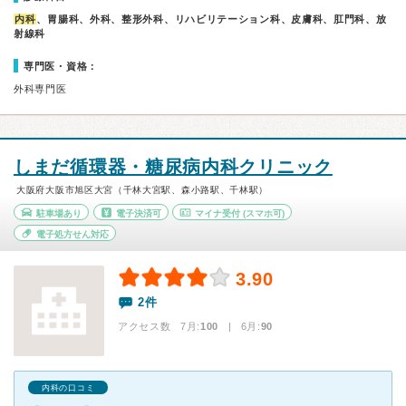
内科
、胃腸科、外科、整形外科、リハビリテーション科、皮膚科、肛門科、放
射線科
専門医・資格：
外科専門医
しまだ循環器・糖尿病内科クリニック
大阪府大阪市旭区大宮（千林大宮駅、森小路駅、千林駅）
駐車場あり
電子決済可
マイナ受付
(スマホ可)
電子処方せん対応
3.90
2件
アクセス数 7月:
100
| 6月:
90
内科の口コミ