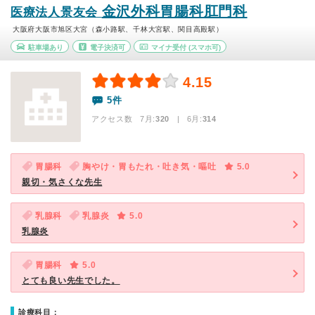
金沢外科胃腸科肛門科
医療法人景友会
大阪府大阪市旭区大宮（森小路駅、千林大宮駅、関目高殿駅）
駐車場あり
電子決済可
マイナ受付
(スマホ可)
4.15
5件
アクセス数 7月:
320
| 6月:
314
胃腸科
胸やけ・胃もたれ・吐き気・嘔吐
5.0
親切・気さくな先生
乳腺科
乳腺炎
5.0
乳腺炎
胃腸科
5.0
とても良い先生でした。
診療科目：