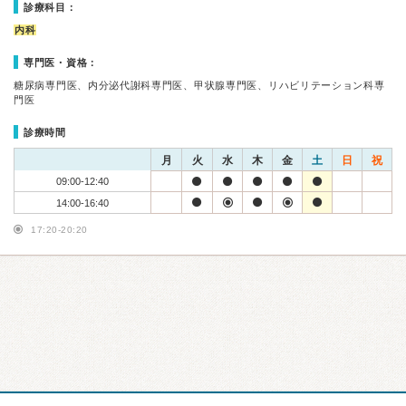
診療科目：
内科
専門医・資格：
糖尿病専門医、内分泌代謝科専門医、甲状腺専門医、リハビリテーション科専
門医
診療時間
月
火
水
木
金
土
日
祝
09:00-12:40
14:00-16:40
17:20-20:20