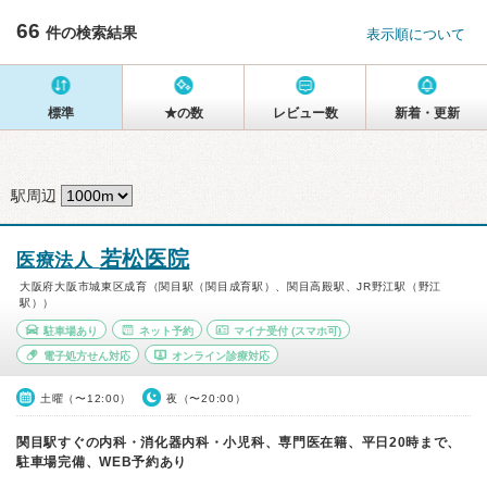
66
件の検索結果
表示順について
標準
★の数
レビュー数
新着・更新
駅周辺
若松医院
医療法人
大阪府大阪市城東区成育（関目駅（関目成育駅）、関目高殿駅、JR野江駅（野江
駅））
駐車場あり
ネット予約
マイナ受付
(スマホ可)
電子処方せん対応
オンライン診療対応
土曜（〜12:00）
夜（〜20:00）
関目駅すぐの内科・消化器内科・小児科、専門医在籍、平日20時まで、
駐車場完備、WEB予約あり