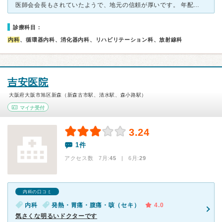
医師会会長もされていたようで、地元の信頼が厚いです。 年配の患者さんが多いようですが、皆さん、頼って通院されています。 必要に応じて、他の医療機関に紹介状を出してくださって、連携してもらえるの
診療科目：
内科
、循環器内科、消化器内科、リハビリテーション科、放射線科
吉安医院
大阪府大阪市旭区新森（新森古市駅、清水駅、森小路駅）
マイナ受付
3.24
1件
アクセス数 7月:
45
| 6月:
29
内科の口コミ
内科
発熱・胃痛・腹痛・咳（セキ）
4.0
気さくな明るいドクターです