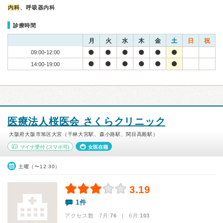
内科
、呼吸器内科
診療時間
月
火
水
木
金
土
日
祝
09:00-12:00
14:00-19:00
医療法人桜医会 さくらクリニック
大阪府大阪市旭区大宮（千林大宮駅、森小路駅、関目高殿駅）
マイナ受付
(スマホ可)
女医在籍
土曜（〜12:30）
3.19
1件
アクセス数 7月:
76
| 6月:
103