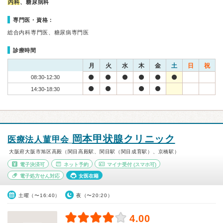
内科
、糖尿病科
専門医・資格：
総合内科専門医、糖尿病専門医
診療時間
月
火
水
木
金
土
日
祝
08:30-12:30
14:30-18:30
岡本甲状腺クリニック
医療法人菫甲会
大阪府大阪市旭区高殿（関目高殿駅、関目駅（関目成育駅）、京橋駅）
電子決済可
ネット予約
マイナ受付
(スマホ可)
電子処方せん対応
女医在籍
土曜（〜16:40）
夜（〜20:20）
4.00