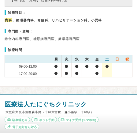
【専門医・資格】
総合内科専門医
診療科目：
内科
、循環器内科、胃腸科、リハビリテーション科、小児科
専門医・資格：
総合内科専門医、糖尿病専門医、循環器専門医
診療時間
月
火
水
木
金
土
日
祝
09:00-12:00
17:00-20:00
医療法人たにぐちクリニック
大阪府大阪市旭区森小路（千林大宮駅、森小路駅、千林駅）
駐車場あり
ネット予約
マイナ受付
(スマホ可)
電子処方せん対応