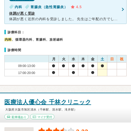
内科
胃腸炎（急性胃腸炎）
4.5
体調が悪く受診
体調が悪く近所の内科を受診しました。 先生はご年配の方でしたが 丁寧に内診して頂きました。 予約せずに行きましたが 平日の午前中ということもあり 待ち時間は10分程でした。 会社に提出書類
診療科目：
内科
、循環器内科、胃腸科、放射線科
診療時間
月
火
水
木
金
土
日
祝
09:00-13:00
17:00-20:00
医療法人優心会 千林クリニック
大阪府大阪市旭区清水（千林駅、清水駅、滝井駅）
駐車場あり
マイナ受付