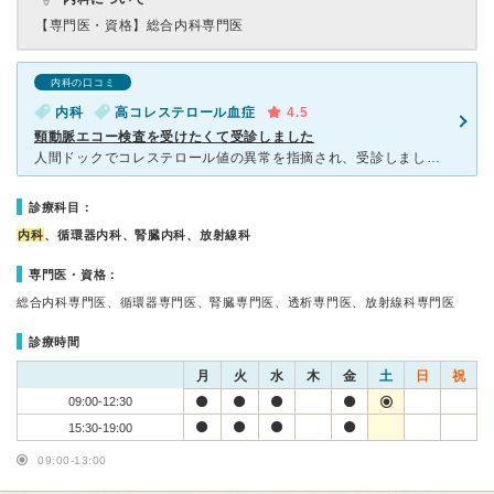
【専門医・資格】
総合内科専門医
内科の口コミ
内科
高コレステロール血症
4.5
頸動脈エコー検査を受けたくて受診しました
人間ドックでコレステロール値の異常を指摘され、受診しました。 ホームページで頸動脈エコー検査を行っていることを知り、検査を目的に来院しました。 院内は比較的新しく、清潔感があります。待合室
診療科目：
内科
、循環器内科、腎臓内科、放射線科
専門医・資格：
総合内科専門医、循環器専門医、腎臓専門医、透析専門医、放射線科専門医
診療時間
月
火
水
木
金
土
日
祝
09:00-12:30
15:30-19:00
09:00-13:00