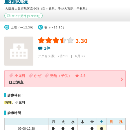
服部医院
大阪府大阪市旭区森小路（森小路駅、千林大宮駅、千林駅）
マイナ受付
(スマホ可)
土曜（〜12:30）
夜（〜19:30）
3.30
1件
アクセス数 7月:
11
| 6月:
22
小児科
かぜ
発熱（子供）
4.5
ほぼ満点
診療科目：
内科
、小児科
診療時間
月
火
水
木
金
土
日
祝
09:00-12:30