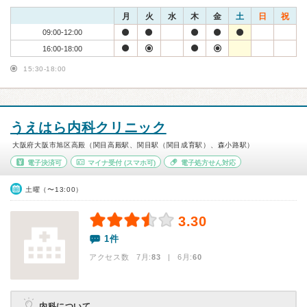
月
火
水
木
金
土
日
祝
09:00-12:00
16:00-18:00
15:30-18:00
うえはら内科クリニック
大阪府大阪市旭区高殿（関目高殿駅、関目駅（関目成育駅）、森小路駅）
電子決済可
マイナ受付
(スマホ可)
電子処方せん対応
土曜（〜13:00）
3.30
1件
アクセス数 7月:
83
| 6月:
60
内科について