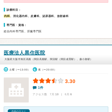
診療科目：
内科
、消化器内科、皮膚科、泌尿器科、放射線科
専門医・資格：
総合内科専門医、肝臓専門医
医療法人黒住医院
大阪府大阪市旭区高殿（関目高殿駅、関目駅（関目成育駅）、森小路駅）
土曜（〜13:00）
夜（〜20:00）
3.30
1件
アクセス数 7月:
10
| 6月:
6
内科の口コミ