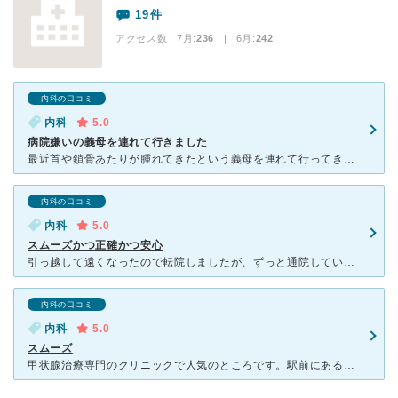
19件
アクセス数 7月:
236
| 6月:
242
内科の口コミ
内科
5.0
病院嫌いの義母を連れて行きました
最近首や鎖骨あたりが腫れてきたという義母を連れて行ってきました。初診からネット経由で予約できるので非常に便利ですね。 初めてだったので今日はどのような流れになるのか、どの部分は付き添いも入れるのかな
内科の口コミ
内科
5.0
スムーズかつ正確かつ安心
引っ越して遠くなったので転院しましたが、ずっと通院していました。 毎回すぐに血液検査してもらえて、あとは院内のモニターで番号が呼び出されるまで待つだけなので、とても楽チンです。 その日のうちに数値
内科の口コミ
内科
5.0
スムーズ
甲状腺治療専門のクリニックで人気のところです。駅前にあるので行きやすい場所にあります。 また、来院前にインターネットから予約ができるので便利です。今回予約をしましたが少し待ちました。しかし待合のボー