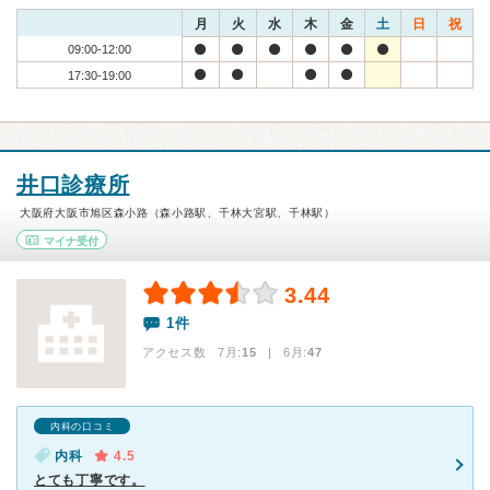
月
火
水
木
金
土
日
祝
09:00-12:00
17:30-19:00
井口診療所
大阪府大阪市旭区森小路（森小路駅、千林大宮駅、千林駅）
マイナ受付
3.44
1件
アクセス数 7月:
15
| 6月:
47
内科の口コミ
内科
4.5
とても丁寧です。