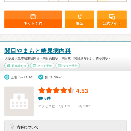
ネット予約
電話
公式サイト
関目やまもと糖尿病内科
大阪府大阪市城東区関目（関目高殿駅、関目駅（関目成育駅）、森小路駅）
駐車場あり
ネット予約
マイナ受付
土曜（〜12:30）
朝（8:30〜）
4.53
6件
アクセス数 7月:
109
| 6月:
187
内科について