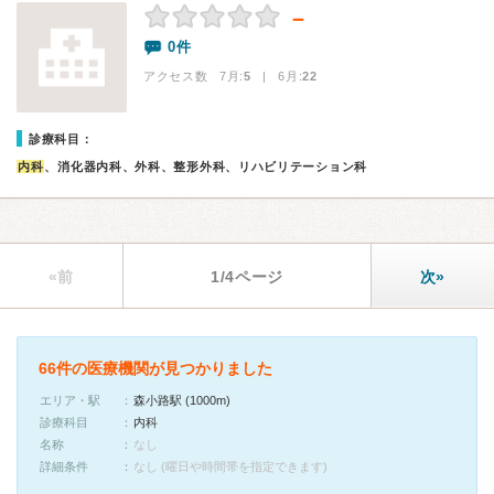
－
0件
アクセス数 7月:
5
| 6月:
22
診療科目：
内科
、消化器内科、外科、整形外科、リハビリテーション科
«前
1/4ページ
次»
66件の医療機関が見つかりました
エリア・駅
森小路駅 (1000m)
診療科目
内科
名称
なし
詳細条件
なし (曜日や時間帯を指定できます)