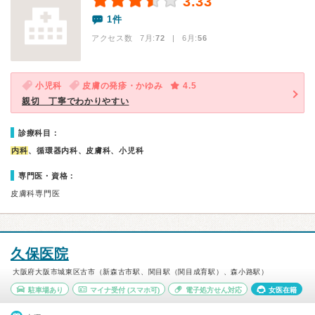
3.33
1件
アクセス数 7月:
72
| 6月:
56
小児科
皮膚の発疹・かゆみ
4.5
親切 丁寧でわかりやすい
診療科目：
内科
、循環器内科、皮膚科、小児科
専門医・資格：
皮膚科専門医
久保医院
大阪府大阪市城東区古市（新森古市駅、関目駅（関目成育駅）、森小路駅）
駐車場あり
マイナ受付
(スマホ可)
電子処方せん対応
女医在籍