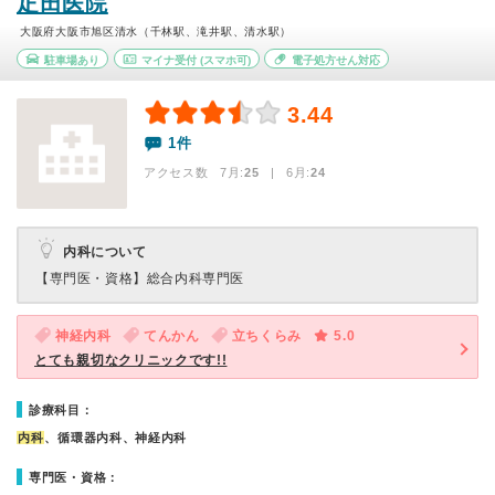
疋田医院
大阪府大阪市旭区清水（千林駅、滝井駅、清水駅）
駐車場あり
マイナ受付
(スマホ可)
電子処方せん対応
3.44
1件
アクセス数 7月:
25
| 6月:
24
内科について
【専門医・資格】
総合内科専門医
神経内科
てんかん
立ちくらみ
5.0
とても親切なクリニックです!!
診療科目：
内科
、循環器内科、神経内科
専門医・資格：