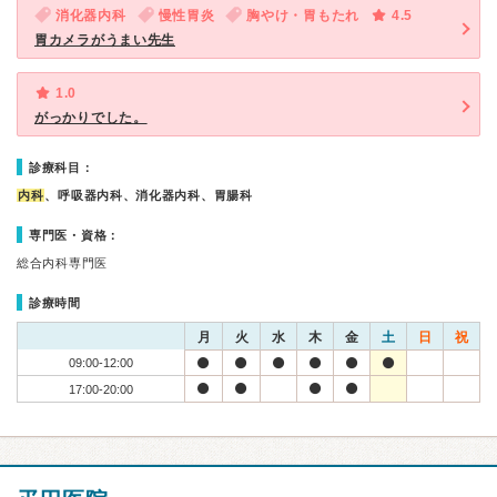
消化器内科
慢性胃炎
胸やけ・胃もたれ
4.5
胃カメラがうまい先生
1.0
がっかりでした。
診療科目：
内科
、呼吸器内科、消化器内科、胃腸科
専門医・資格：
総合内科専門医
診療時間
月
火
水
木
金
土
日
祝
09:00-12:00
17:00-20:00