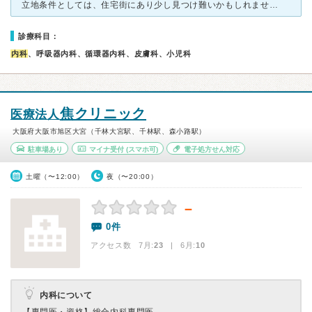
立地条件としては、住宅街にあり少し見つけ難いかもしれません。 住宅街にある病院なので駐車場はありません。 いつ行ってもほとんど待ち時間はなく、すぐに診てもらえます。 お薬の処方の方法は、よく
診療科目：
内科
、呼吸器内科、循環器内科、皮膚科、小児科
焦クリニック
医療法人
大阪府大阪市旭区大宮（千林大宮駅、千林駅、森小路駅）
駐車場あり
マイナ受付
(スマホ可)
電子処方せん対応
土曜（〜12:00）
夜（〜20:00）
－
0件
アクセス数 7月:
23
| 6月:
10
内科について