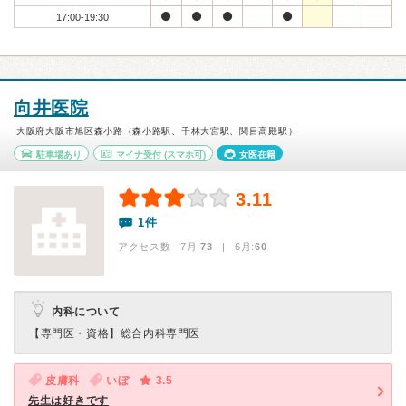
17:00-19:30
向井医院
大阪府大阪市旭区森小路（森小路駅、千林大宮駅、関目高殿駅）
駐車場あり
マイナ受付
(スマホ可)
女医在籍
3.11
1件
アクセス数 7月:
73
| 6月:
60
内科について
【専門医・資格】
総合内科専門医
皮膚科
いぼ
3.5
先生は好きです