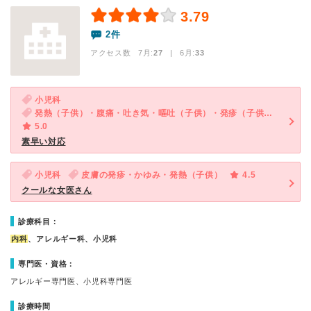
3.79
2件
アクセス数 7月:
27
| 6月:
33
小児科
発熱（子供）・腹痛・吐き気・嘔吐（子供）・発疹（子供）・咳・呼吸困難（子供）・下痢（子供）
5.0
素早い対応
小児科
皮膚の発疹・かゆみ・発熱（子供）
4.5
クールな女医さん
診療科目：
内科
、アレルギー科、小児科
専門医・資格：
アレルギー専門医、小児科専門医
診療時間