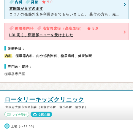
内科
発熱
5.0
雰囲気が良すぎます
コロナの発熱外来を利用させてもらいました。 受付の方も、先生も、とっても優しいです。 声かけも、態度も、寄り添ってくださりました。 他の方への対応や、電話の対応を聞いていても安心できます。
循環器内科
脂質異常症（高脂血症）
5.0
LDL高く、頸動脈エコーを受けました
診療科目：
内科
、循環器内科、内分泌代謝科、糖尿病科、健康診断
専門医・資格：
循環器専門医
ロータリーキッズクリニック
大阪府大阪市旭区新森（新森古市駅、森小路駅、清水駅）
マイナ受付
女医在籍
土曜（〜12:00）