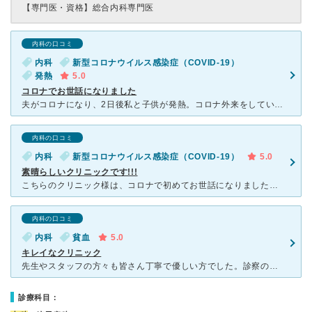
【専門医・資格】
総合内科専門医
内科の口コミ
内科
新型コロナウイルス感染症（COVID-19）
発熱
5.0
コロナでお世話になりました
夫がコロナになり、2日後私と子供が発熱。コロナ外来をしていたこちらでお世話になりました。コロナ外来の予約がとれない時期だったので、先生、看護師さんとも大変な時期だったはずなのに、親身に対応してくださり
内科の口コミ
内科
新型コロナウイルス感染症（COVID-19）
5.0
素晴らしいクリニックです!!!
こちらのクリニック様は、コロナで初めてお世話になりました。抗原検査はとても恐怖でした。残念な結果でした。山本医師は心配そうに『残念な結果でしたけど仕方ないですね。お薬を出しておきます。１日おきに電話し
内科の口コミ
内科
貧血
5.0
キレイなクリニック
先生やスタッフの方々も皆さん丁寧で優しい方でした。診察の際には先生が親切にわかりやすく説明して下さり安心できました。 貧血気味なのかこの頃、頭がふらふらフワフワするので受診しました。採血も美人の看護
診療科目：