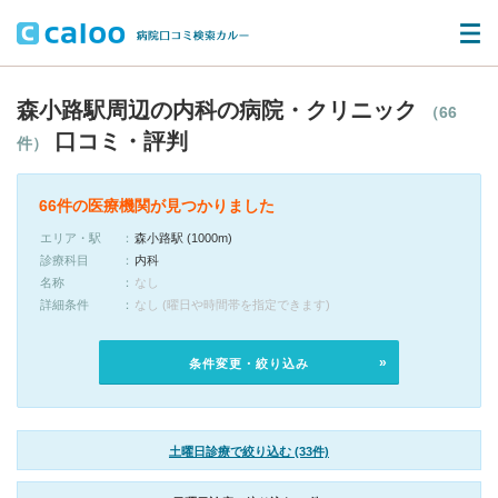
森小路駅周辺の内科の病院・クリニック
（66
口コミ・評判
件）
66件の医療機関が見つかりました
エリア・駅
森小路駅 (1000m)
診療科目
内科
名称
なし
詳細条件
なし (曜日や時間帯を指定できます)
条件変更・絞り込み
土曜日診療で絞り込む (33件)