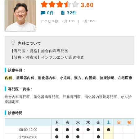
3.60
0件
32件
アクセス数 7月:
133
| 6月:
159
内科について
【専門医・資格】
総合内科専門医
【診療・治療法】
インフルエンザ迅速検査
診療科目：
内科
、循環器内科、消化器内科、小児科、漢方、内視鏡、健康診断、在宅医療
専門医・資格：
総合内科専門医、消化器病専門医、肝臓専門医、消化器内視鏡専門医、がん治
療認定医
診療時間
月
火
水
木
金
土
日
祝
09:00-12:00
17:00-20:00