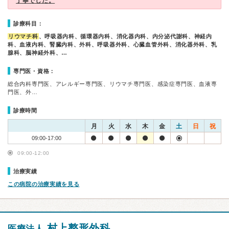
丁寧でした。
診療科目：
リウマチ科
、呼吸器内科、循環器内科、消化器内科、内分泌代謝科、神経内
科、血液内科、腎臓内科、外科、呼吸器外科、心臓血管外科、消化器外科、乳
腺科、脳神経外科、…
専門医・資格：
総合内科専門医、アレルギー専門医、リウマチ専門医、感染症専門医、血液専
門医、外…
診療時間
月
火
水
木
金
土
日
祝
09:00-17:00
09:00-12:00
治療実績
この病院の治療実績を見る
村上整形外科
医療法人