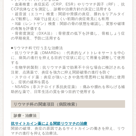
・血液検査：炎症反応（CRP、ESR）やリウマチ因子（RF）、抗
CCP抗体などを測定し、診断や治療方針の決定に活用する
・超音波（エコー）検査：関節や滑膜の炎症、腫れをリアルタイ
ムで観察し、X線では捉えにくい初期の炎症発見にも有用
・X線（レントゲン）検査：関節の骨の状態を確認し、変形や破壊
の有無を評価する
・骨密度測定（DXA法）：骨密度の低下を評価し、骨粗しょう症
の早期発見、予防に活用する
■リウマチ科で行う主な治療法
・抗リウマチ薬（DMARDs）：代表的なメトトレキサートを中心
に、病気の進行を抑える目的で症状に応じて用量を調整して使用
する
・生物学的製剤：抗リウマチ薬で効果不十分な場合に検討される
注射、点滴薬で、炎症を強力に抑え関節破壊の進行を防ぐ
・ステロイド薬：炎症が強いときや急性増悪時に短期的に使用
し、症状の緩和を図る
・NSAIDs（非ステロイド系抗炎症薬）：痛みや腫れを和らげる補
助的な薬で、日常生活の質を保つ目的で使用する
リウマチ科の関連項目（病院検索）
診療・治療法
抗サイトカイン薬による関節リウマチの治療
関節の破壊、炎症の原因であるサイトカインの働きを抑え、リウ
マチの進行を抑える治療法。