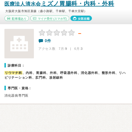
ミズノ胃腸科・内科・外科
医療法人清水会
大阪府大阪市旭区新森（森小路駅、千林駅、千林大宮駅）
駐車場あり
マイナ受付
(スマホ可)
女医在籍
－
0件
アクセス数 7月:
9
| 6月:
3
診療科目：
リウマチ科
、内科、胃腸科、外科、呼吸器外科、消化器外科、整形外科、リハ
ビリテーション科、肛門科、放射線科
専門医・資格：
消化器病専門医