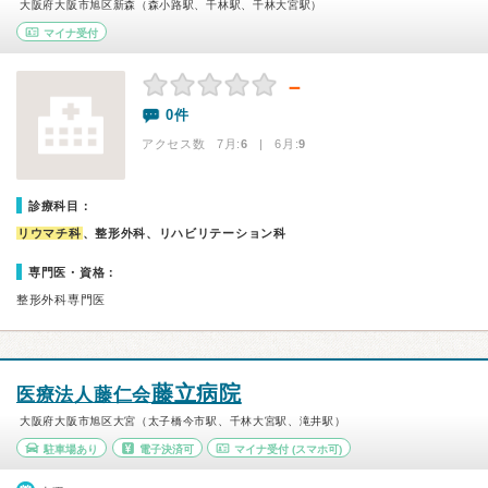
大阪府大阪市旭区新森（森小路駅、千林駅、千林大宮駅）
マイナ受付
－
0件
アクセス数 7月:
6
| 6月:
9
診療科目：
リウマチ科
、整形外科、リハビリテーション科
専門医・資格：
整形外科専門医
藤立病院
医療法人藤仁会
大阪府大阪市旭区大宮（太子橋今市駅、千林大宮駅、滝井駅）
駐車場あり
電子決済可
マイナ受付
(スマホ可)