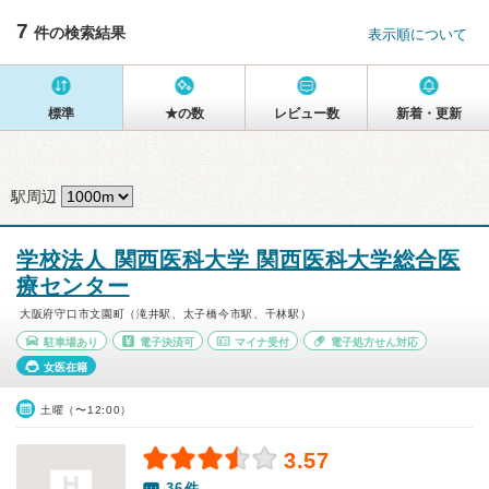
7
件の検索結果
表示順について
標準
★の数
レビュー数
新着・更新
駅周辺
学校法人 関西医科大学 関西医科大学総合医
療センター
大阪府守口市文園町（滝井駅、太子橋今市駅、千林駅）
駐車場あり
電子決済可
マイナ受付
電子処方せん対応
女医在籍
土曜（〜12:00）
3.57
36件