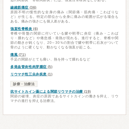
辺の関節炎「脊椎関節炎」には、強直性脊椎炎などがある。
線維筋痛症
(36)
原因不明の慢性的な全身の痛み（関節痛・筋肉痛・こわばりな
ど）が生じる。特定の部位から全身に痛みの範囲が広がる場合も
ある。痛みの強さにも個人差がある。
強直性脊椎炎
(6)
脊椎や骨盤の関節に付いている腱や靭帯に炎症（痛み・こわば
り・腫れなど）や倦怠感・発熱が現れる。進行すると、脊椎や関
節の動きが鈍くなり、20～30％の割合で腱や靭帯に石灰がついて
骨のように硬くなり、動かなくなる強直が起こる。
痛風
(71)
手足の関節がとても痛い、熱を持って腫れるなど
多発血管炎性肉芽腫症
(5)
リウマチ性三尖弁疾患
(1)
診療・治療法
抗サイトカイン薬による関節リウマチの治療
(19)
関節の破壊、炎症の原因であるサイトカインの働きを抑え、リウ
マチの進行を抑える治療法。