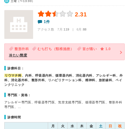
土曜（〜13:00）
2.31
1件
アクセス数 7月:
119
| 6月:
88
整形外科
むち打ち（頸椎捻挫）
首が痛い
1.0
冷たい態度
診療科目：
リウマチ科
、内科、呼吸器内科、循環器内科、消化器内科、アレルギー科、外
科、消化器外科、整形外科、リハビリテーション科、精神科、放射線科、ペイ
ンクリニック
専門医・資格：
アレルギー専門医、呼吸器専門医、気管支鏡専門医、循環器専門医、整形外科
専門医、…
診療時間
月
火
水
木
金
土
日
祝