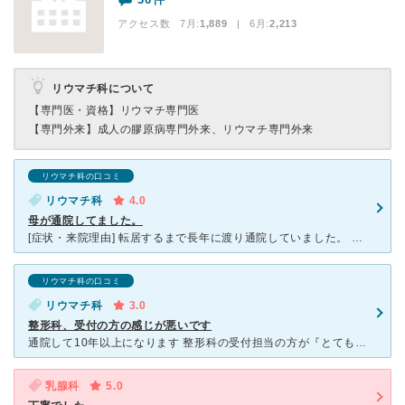
アクセス数 7月:
1,889
| 6月:
2,213
リウマチ科について
【専門医・資格】
リウマチ専門医
【専門外来】
成人の膠原病専門外来、リウマチ専門外来
リウマチ科の口コミ
リウマチ科
4.0
母が通院してました。
[症状・来院理由] 転居するまで長年に渡り通院していました。 リウマチ治療とそれに関わるリハビリ、機能回復、 手術、入院と多岐にわたってお世話になりました。 [医師の診断・治療法] 病気にな
リウマチ科の口コミ
リウマチ科
3.0
整形科、受付の方の感じが悪いです
通院して10年以上になります 整形科の受付担当の方が『とても感じ悪い！』です。 笑顔は全くなく、ぞんざいな感じでお年寄りの方も多いのですが親切な対応とか少ないです （数名いらっしゃっる中には約１
乳腺科
5.0