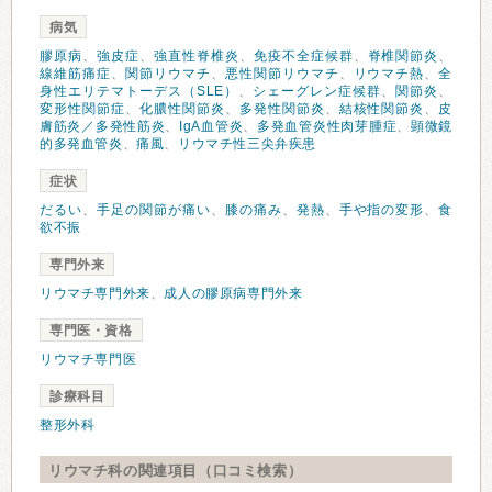
病気
膠原病
、
強皮症
、
強直性脊椎炎
、
免疫不全症候群
、
脊椎関節炎
、
線維筋痛症
、
関節リウマチ
、
悪性関節リウマチ
、
リウマチ熱
、
全
身性エリテマトーデス（SLE）
、
シェーグレン症候群
、
関節炎
、
変形性関節症
、
化膿性関節炎
、
多発性関節炎
、
結核性関節炎
、
皮
膚筋炎／多発性筋炎
、
IgA血管炎
、
多発血管炎性肉芽腫症
、
顕微鏡
的多発血管炎
、
痛風
、
リウマチ性三尖弁疾患
症状
だるい
、
手足の関節が痛い
、
膝の痛み
、
発熱
、
手や指の変形
、
食
欲不振
専門外来
リウマチ専門外来
、
成人の膠原病専門外来
専門医・資格
リウマチ専門医
診療科目
整形外科
リウマチ科の関連項目（口コミ検索）