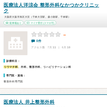
医療法人洋涼会 整形外科なかつかクリニッ
ク
大阪府大阪市旭区大宮（千林大宮駅、森小路駅、千林駅）
駐車場あり
マイナ受付
(スマホ可)
－
0件
アクセス数 7月:
11
| 6月:
10
診療科目：
リウマチ科
、外科、整形外科、リハビリテーション科
専門医・資格：
整形外科専門医
医療法人 井上整形外科