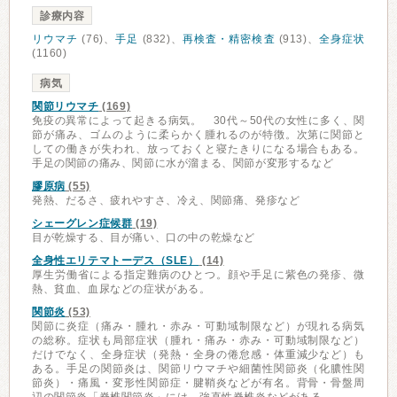
診療内容
リウマチ
(76)、
手足
(832)、
再検査・精密検査
(913)、
全身症状
(1160)
病気
関節リウマチ
(169)
免疫の異常によって起きる病気。 30代～50代の女性に多く、関
節が痛み、ゴムのように柔らかく腫れるのが特徴。次第に関節と
しての働きが失われ、放っておくと寝たきりになる場合もある。
手足の関節の痛み、関節に水が溜まる、関節が変形するなど
膠原病
(55)
発熱、だるさ、疲れやすさ、冷え、関節痛、発疹など
シェーグレン症候群
(19)
目が乾燥する、目が痛い、口の中の乾燥など
全身性エリテマトーデス（SLE）
(14)
厚生労働省による指定難病のひとつ。顔や手足に紫色の発疹、微
熱、貧血、血尿などの症状がある。
関節炎
(53)
関節に炎症（痛み・腫れ・赤み・可動域制限など）が現れる病気
の総称。症状も局部症状（腫れ・痛み・赤み・可動域制限など）
だけでなく、全身症状（発熱・全身の倦怠感・体重減少など）も
ある。手足の関節炎は、関節リウマチや細菌性関節炎（化膿性関
節炎）・痛風・変形性関節症・腱鞘炎などが有名。背骨・骨盤周