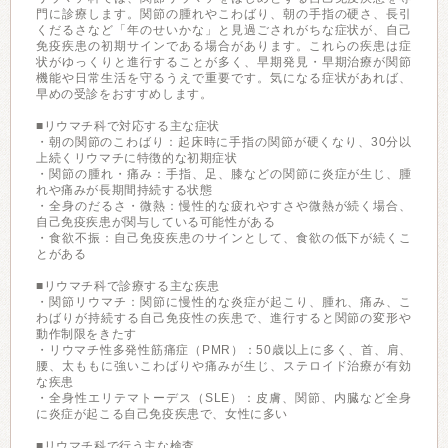
門に診療します。関節の腫れやこわばり、朝の手指の硬さ、長引
くだるさなど「年のせいかな」と見過ごされがちな症状が、自己
免疫疾患の初期サインである場合があります。これらの疾患は症
状がゆっくりと進行することが多く、早期発見・早期治療が関節
機能や日常生活を守るうえで重要です。気になる症状があれば、
早めの受診をおすすめします。
■リウマチ科で対応する主な症状
・朝の関節のこわばり：起床時に手指の関節が硬くなり、30分以
上続くリウマチに特徴的な初期症状
・関節の腫れ・痛み：手指、足、膝などの関節に炎症が生じ、腫
れや痛みが長期間持続する状態
・全身のだるさ・微熱：慢性的な疲れやすさや微熱が続く場合、
自己免疫疾患が関与している可能性がある
・食欲不振：自己免疫疾患のサインとして、食欲の低下が続くこ
とがある
■リウマチ科で診療する主な疾患
・関節リウマチ：関節に慢性的な炎症が起こり、腫れ、痛み、こ
わばりが持続する自己免疫性の疾患で、進行すると関節の変形や
動作制限をきたす
・リウマチ性多発性筋痛症（PMR）：50歳以上に多く、首、肩、
腰、太ももに強いこわばりや痛みが生じ、ステロイド治療が有効
な疾患
・全身性エリテマトーデス（SLE）：皮膚、関節、内臓など全身
に炎症が起こる自己免疫疾患で、女性に多い
■リウマチ科で行う主な検査