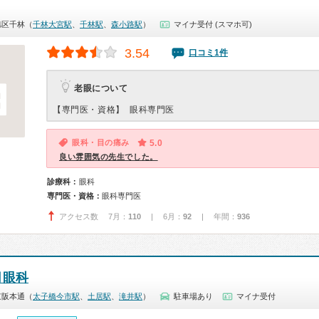
旭区千林（
千林大宮駅
、
千林駅
、
森小路駅
）
マイナ受付 (スマホ可)
3.54
口コミ1件
老眼について
【専門医・資格】
眼科専門医
眼科・目の痛み
5.0
良い雰囲気の先生でした。
診療科：
眼科
専門医・資格：
眼科専門医
アクセス数 7月：
110
| 6月：
92
| 年間：
936
月眼科
京阪本通（
太子橋今市駅
、
土居駅
、
滝井駅
）
駐車場あり
マイナ受付