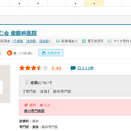
●
●
●
●
仁会 柴眼科医院
旭区清水（
千林駅
、
滝井駅
、
清水駅
）
駐車場あり
電子決済可
マイナ受付 
女医在籍
0）
夜（〜19:30）
3.49
口コミ1件
老眼について
【専門医・資格】
眼科専門医
眼科
5.0
眼の専門病院
診療科：
眼科
専門医・資格：
眼科専門医