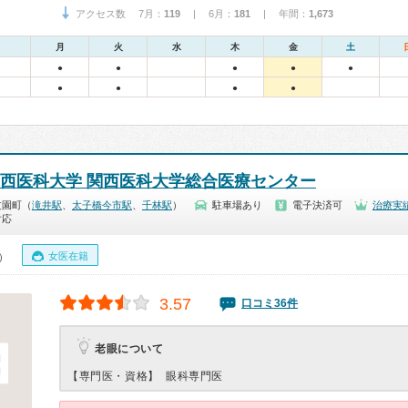
アクセス数 7月：
119
| 6月：
181
| 年間：
1,673
月
火
水
木
金
土
●
●
●
●
●
●
●
●
●
関西医科大学 関西医科大学総合医療センター
文園町（
滝井駅
、
太子橋今市駅
、
千林駅
）
駐車場あり
電子決済可
治療実
対応
女医在籍
0）
3.57
口コミ36件
老眼について
【専門医・資格】
眼科専門医