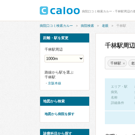
病院口コミ検索カルー - 千林駅周辺の
病院口コミ検索カルー
病院検索
老眼
千林駅
距離・駅を変更
千林駅周
千林駅周辺
×
千林駅
老
路線から駅を選ぶ
千林駅
京阪本線
エリア・駅
病気
名称
地図から検索
詳細条件
地図から病院を探す
診療科目から探す