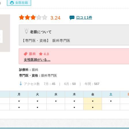
女医在籍
0）
3.24
口コミ1件
老眼について
【専門医・資格】
眼科専門医
眼科
4.0
女性医師がいる…
診療科：
眼科
専門医・資格：
眼科専門医
アクセス数 7月：
45
| 6月：
50
| 年間：
567
月
火
水
木
金
土
●
●
●
●
●
●
●
●
●
●