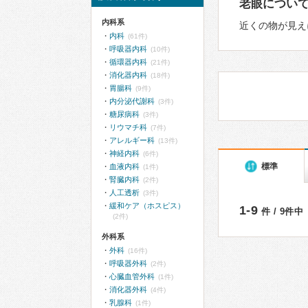
老眼につい
内科系
近くの物が見え
内科
(61件)
呼吸器内科
(10件)
循環器内科
(21件)
消化器内科
(18件)
胃腸科
(9件)
内分泌代謝科
(3件)
糖尿病科
(3件)
リウマチ科
(7件)
アレルギー科
(13件)
神経内科
(6件)
標準
血液内科
(1件)
腎臓内科
(2件)
人工透析
(3件)
緩和ケア（ホスピス）
1-9
件 / 9件中
(2件)
外科系
外科
(16件)
呼吸器外科
(2件)
心臓血管外科
(1件)
消化器外科
(4件)
乳腺科
(1件)