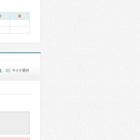
日
祝
績
マイナ受付