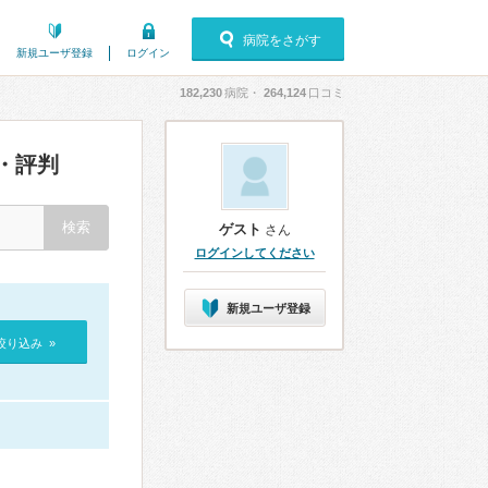
病院をさがす
新規ユーザ登録
ログイン
182,230
病院・
264,124
口コミ
・評判
ゲスト
さん
ログインしてください
新規ユーザ登録
絞り込み »