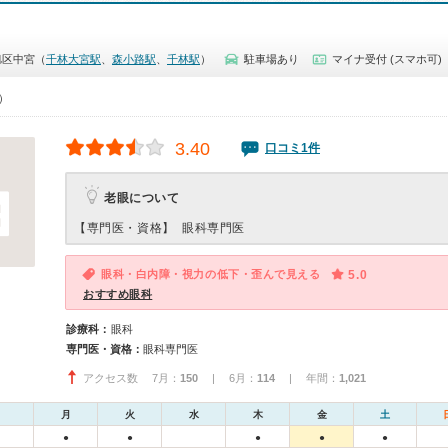
旭区中宮（
千林大宮駅
、
森小路駅
、
千林駅
）
駐車場あり
マイナ受付 (スマホ可)
0）
3.40
口コミ1件
老眼について
【専門医・資格】
眼科専門医
眼科・白内障・視力の低下・歪んで見える
5.0
おすすめ眼科
診療科：
眼科
専門医・資格：
眼科専門医
アクセス数 7月：
150
| 6月：
114
| 年間：
1,021
月
火
水
木
金
土
●
●
●
●
●