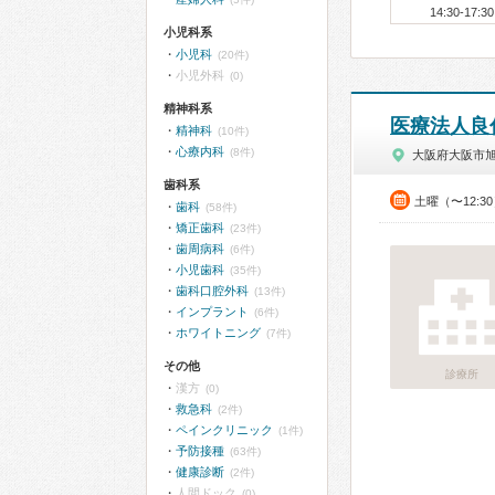
14:30-17:30
小児科系
小児科
(20件)
小児外科
(0)
精神科系
医療法人良
精神科
(10件)
心療内科
(8件)
大阪府大阪市
歯科系
土曜（〜12:3
歯科
(58件)
矯正歯科
(23件)
歯周病科
(6件)
小児歯科
(35件)
歯科口腔外科
(13件)
インプラント
(6件)
ホワイトニング
(7件)
その他
診療所
漢方
(0)
救急科
(2件)
ペインクリニック
(1件)
予防接種
(63件)
健康診断
(2件)
人間ドック
(0)