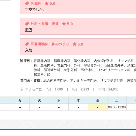
乳腺科
5.0
丁寧でした。
外科・胃痛・腹痛
5.0
胆石
耳鼻咽喉科・鼻のつまり
5.0
入院
診療科：
呼吸器内科、循環器内科、消化器内科、内分泌代謝科、リウマチ科
科、血液内科、腎臓内科、外科、呼吸器外科、心臓血管外科、消化
腺科、脳神経外科、整形外科、形成外科、リハビリテーション科、
尿器科、眼…
専門医・資格：
アクセス数 7月：
1,889
| 6月：
2,213
| 年間：
24,805
月
火
水
木
金
土
09:00-12:00
●
●
●
●
●