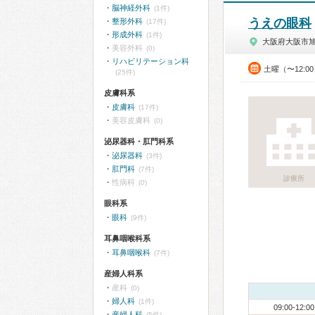
脳神経外科
(1件)
うえの眼科
整形外科
(17件)
形成外科
(1件)
大阪府大阪市
美容外科
(0)
リハビリテーション科
土曜（〜12:0
(25件)
皮膚科系
皮膚科
(17件)
美容皮膚科
(0)
泌尿器科・肛門科系
泌尿器科
(3件)
肛門科
(7件)
診療所
性病科
(0)
眼科系
眼科
(9件)
耳鼻咽喉科系
耳鼻咽喉科
(7件)
産婦人科系
産科
(0)
婦人科
(1件)
09:00-12:00
産婦人科
(5件)