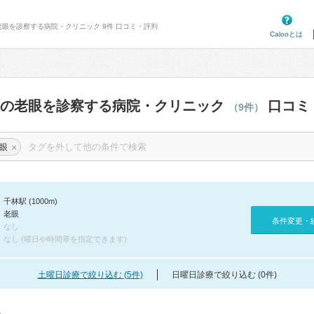
老眼を診察する病院・クリニック 9件 口コミ・評判
Calooとは
辺の老眼を診察する病院・クリニック
口コミ
（9件）
×
眼
千林駅 (1000m)
老眼
条件変更・
なし
なし (曜日や時間帯を指定できます)
土曜日診療で絞り込む (5件)
日曜日診療で絞り込む (0件)