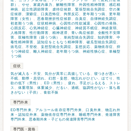
症
、
ニコチン依存症
、
アパシー・シンドローム（無気力症候
群）
、
やせ
、
家庭内暴力
、
解離性障害
、
外因性精神障害
、
感応精
神病
、
起立性調節障害
、
虐待症候群
、
緊張型統合失調症
、
空の巣
症候群
、
潔癖症
、
口臭恐怖症
、
拘禁反応
、
更年期うつ病
、
更年期
障害（女性）
、
思春期挫折性症候群
、
自臭症
、
自律神経失調症
、
初老期うつ病
、
症状精神病
、
心因性の性欲減退
、
心因性の発熱
、
心因反応
、
心気神経症
、
心臓神経症
、
神経質不眠症
、
神経衰弱
、
人格障害
、
性行動障害
、
精神遅滞
、
青い鳥症候群
、
全般性不安障
害
、
双極性障害（躁うつ病）
、
単純型統合失調症
、
知的障害
、
中
毒性精神障害
、
認知症をともなう精神障害
、
破瓜型統合失調症
、
抜毛症
、
不登校
、
妄想型統合失調症
、
妄想反応
、
薬物依存症
、
抑
うつ神経症
、
離人神経症
、
老年期うつ病
、
神経性狭心症
、
単極型
うつ病
症状
気が滅入る・不安
、
気分が異常に高揚している
、
寝つきが悪い・
不眠
、
動悸・息切れ
、
幻想・妄想
、
物忘れがひどい
、
ほてり
、
性
欲の低下（男性）
、
ED（男性）
、
疲れ
、
手足がふるえる
、
ストレ
ス
、
体重増加
、
体重減少
、
だるい
、
過眠
、
協調性がない・落ち着
きがない（子供）
、
食欲不振
専門外来
ED専門外来
、
アルコール依存症専門外来
、
口臭外来
、
物忘れ外
来・認知症外来
、
薬物依存症専門外来
、
睡眠専門外来
、
発達障害
専門外来
、
思春期外来・子どもの発達障害専門外来
専門医・資格