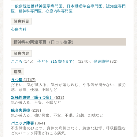
一般病院連携精神医学専門医
、
日本睡眠学会専門医
、
認知症専門
医
、
精神科専門医
、
心療内科専門医
診療科目
心療内科
精神科の関連項目（口コミ検索）
診療内容
こころ
(145)、
子ども（15歳頃まで）
(2240)、
発達障害
(32)
病気
うつ病
(1747)
だるい、気が滅入る、気分が落ち込む、やる気が湧かない、疲労
感、頭痛、便秘、不眠など
双極性障害（躁うつ病）
(533)
気が滅入る、不安、不眠など
統合失調症
(218)
気が滅入る、強い興奮、不安、不眠、幻想、幻聴など
パニック障害
(364)
不安障害のひとつ。身体の病気はなく、急激な動悸、呼吸困難な
どのパニック障害がおこる病気。