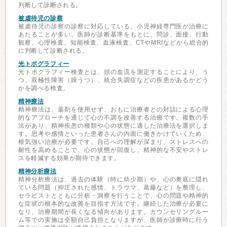
判断して診断される。
被虐待児の診察
被虐待児の診察の診察に対応している。小児神経専門医が治療に
あたることが多い。医師が診断基準をもとに、問診、面接、行動
観察、心理検査、知能検査、血液検査、CTやMRIなどから総合的
に判断して診断される。
光トポグラフィー
光トポグラフィー検査とは、頭の血流を測定することにより、う
つ、双極性障害（躁うつ）、統合失調症などの疾患があるかどう
かを調べる検査。
精神療法
精神療法は、薬剤を使用せず、おもに治療者との対話による心理
的なアプローチを通じて心の不調を改善する治療です。複数の手
法があり、精神疾患の種類や心の状態に適した治療法を選択しま
す。思考や感情といった患者さんの内面に働きかけていくため、
根気強い治療が必要です。自己への理解が深まり、ストレスへの
耐性を高めることで、心の状態が回復し、精神的な不安やストレ
スを軽減する効果が期待できます。
精神分析療法
精神分析療法は、過去の体験（特に幼少期）や、心の奥底に隠れ
ている問題（抑圧された感情、トラウマ、葛藤など）を整理し、
セラピストとともに分析・洞察を行うことで、心の問題や精神的
な症状の根本的な改善を目指す方法です。継続した治療が必要に
なり、治療期間が長くなる傾向があります。カウンセリングルー
ム等での実施は全額自己負担となりますが、医師が診療時に行う