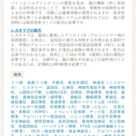
パミンとノルアドレナリンの濃度を高め、脳の機能（特に前頭
葉）を活性化させることで、集中力を高め、衝動性や多動性を抑
えるのが特徴です。治療には健康保険が適用されますが、依存性
や乱用を防ぐため厳格な登録システムが適用されており、薬の受
領時には毎回患者カードの提示が必要です。
レカネマブの処方
レカネマブは、脳内に蓄積したアミロイドβ（アルツハイマー病の
原因物質）を除去し、認知症の進行を抑制する作用がある薬剤で
す。早期のアルツハイマー型認知症や軽度認知障害（MCI）が適
応となり、適応条件を満たす場合は保険が適用されます。投与は
点滴で行われるため、原則として18か月間、2週間に1回の通院が
必要です。また、治療中は、脳の腫れや出血などの副作用のリス
クがあるため、定期的なMRI検査が必要です。
病気
うつ病
、
仮面うつ病
、
不眠症
、
統合失調症
、
神経症（ノイロー
ゼ）
、
ヒステリー
、
認知症
、
心身症
、
神経性食欲不振
、
神経性嘔
吐
、
心因性の下痢
、
心因性のED
、
自閉症
、
摂食障害
、
拒食症
、
過
食症
、
過換気症候群（過呼吸）
、
過眠症
、
睡眠障害
、
夢遊症
、
線
維筋痛症
、
適応障害
、
発達障害
、
自閉スペクトラム症（ASD）
、
アスペルガー症候群
、
学習障害（LD）
、
吃音（どもり）
、
注意欠
如・多動症（ADHD）
、
トゥレット症候群
、
チック症
、
言語発達
障害
、
アルツハイマー型認知症
、
パニック障害
、
社交不安障害
、
不安神経症
、
閉所恐怖症
、
高所恐怖症
、
限局性恐怖症
、
対人恐怖
症
、
赤面恐怖症
、
パーソナリティ障害
、
PTSD（心的外傷後ストレ
ス障害）
、
OCD（強迫性障害・強迫神経症）
、
アルコール依存