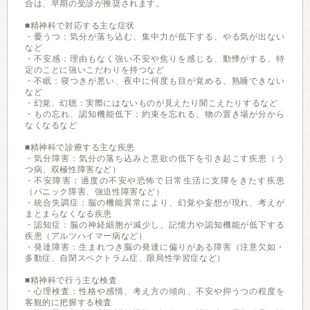
合は、早期の受診が推奨されます。
■精神科で対応する主な症状
・憂うつ：気分が落ち込む、集中力が低下する、やる気が出ない
など
・不安感：理由もなく強い不安や焦りを感じる、動悸がする、特
定のことに強いこだわりを持つなど
・不眠：寝つきが悪い、夜中に何度も目が覚める、熟睡できない
など
・幻覚、幻聴：実際にはないものが見えたり聞こえたりするなど
・もの忘れ、認知機能低下：約束を忘れる、物の置き場が分から
なくなるなど
■精神科で診療する主な疾患
・気分障害：気分の落ち込みと意欲の低下を引き起こす疾患（う
つ病、双極性障害など）
・不安障害：過度の不安や恐怖で日常生活に支障をきたす疾患
（パニック障害、強迫性障害など）
・統合失調症：脳の機能異常により、幻覚や妄想が現れ、考えが
まとまらなくなる疾患
・認知症：脳の神経細胞が減少し、記憶力や認知機能が低下する
疾患（アルツハイマー病など）
・発達障害：生まれつき脳の発達に偏りがある障害（注意欠如・
多動症、自閉スペクトラム症、限局性学習症など）
■精神科で行う主な検査
・心理検査：性格や感情、考え方の傾向、不安や抑うつの程度を
客観的に把握する検査