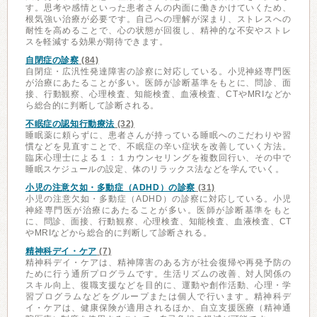
す。思考や感情といった患者さんの内面に働きかけていくため、
根気強い治療が必要です。自己への理解が深まり、ストレスへの
耐性を高めることで、心の状態が回復し、精神的な不安やストレ
スを軽減する効果が期待できます。
自閉症の診察
(84)
自閉症・広汎性発達障害の診察に対応している。小児神経専門医
が治療にあたることが多い。医師が診断基準をもとに、問診、面
接、行動観察、心理検査、知能検査、血液検査、CTやMRIなどか
ら総合的に判断して診断される。
不眠症の認知行動療法
(32)
睡眠薬に頼らずに、患者さんが持っている睡眠へのこだわりや習
慣などを見直すことで、不眠症の辛い症状を改善していく方法。
臨床心理士による１：１カウンセリングを複数回行い、その中で
睡眠スケジュールの設定、体のリラックス法などを学んでいく。
小児の注意欠如・多動症（ADHD）の診察
(31)
小児の注意欠如・多動症（ADHD）の診察に対応している。小児
神経専門医が治療にあたることが多い。医師が診断基準をもと
に、問診、面接、行動観察、心理検査、知能検査、血液検査、CT
やMRIなどから総合的に判断して診断される。
精神科デイ・ケア
(7)
精神科デイ・ケアは、精神障害のある方が社会復帰や再発予防の
ために行う通所プログラムです。生活リズムの改善、対人関係の
スキル向上、復職支援などを目的に、運動や創作活動、心理・学
習プログラムなどをグループまたは個人で行います。精神科デ
イ・ケアは、健康保険が適用されるほか、自立支援医療（精神通