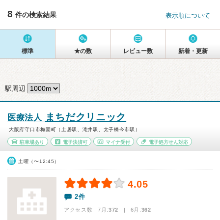
8
件の検索結果
表示順について
標準
★の数
レビュー数
新着・更新
駅周辺
まちだクリニック
医療法人
大阪府守口市梅園町（土居駅、滝井駅、太子橋今市駅）
駐車場あり
電子決済可
マイナ受付
電子処方せん対応
土曜（〜12:45）
4.05
2件
アクセス数 7月:
372
| 6月:
362