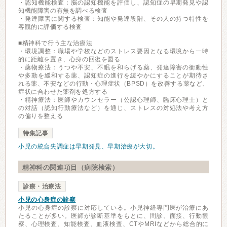
・認知機能検査：脳の認知機能を評価し、認知症の早期発見や認
知機能障害の有無を調べる検査
・発達障害に関する検査：知能や発達段階、その人の持つ特性を
客観的に評価する検査
■精神科で行う主な治療法
・環境調整：職場や学校などのストレス要因となる環境から一時
的に距離を置き、心身の回復を図る
・薬物療法：うつや不安、不眠を和らげる薬、発達障害の衝動性
や多動を緩和する薬、認知症の進行を緩やかにすることが期待さ
れる薬、不安などの行動・心理症状（BPSD）を改善する薬など、
症状に合わせた薬剤を処方する
・精神療法：医師やカウンセラー（公認心理師、臨床心理士）と
の対話（認知行動療法など）を通じ、ストレスの対処法や考え方
の偏りを整える
特集記事
小児の統合失調症は早期発見、早期治療が大切。
精神科の関連項目（病院検索）
診療・治療法
小児の心身症の診察
小児の心身症の診察に対応している。小児神経専門医が治療にあ
たることが多い。医師が診断基準をもとに、問診、面接、行動観
察、心理検査、知能検査、血液検査、CTやMRIなどから総合的に