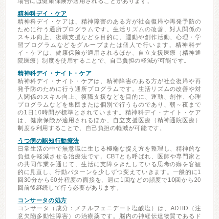
場合には健康保険が適用されることがあります。
精神科デイ・ケア
精神科デイ・ケアは、精神障害のある方が社会復帰や再発予防の
ために行う通所プログラムです。生活リズムの改善、対人関係の
スキル向上、復職支援などを目的に、運動や創作活動、心理・学
習プログラムなどをグループまたは個人で行います。精神科デ
イ・ケアは、健康保険が適用されるほか、自立支援医療（精神通
院医療）制度を使用することで、自己負担の軽減が可能です。
精神科デイ・ナイト・ケア
精神科デイ・ナイト・ケアは、精神障害のある方が社会復帰や再
発予防のために行う通所プログラムです。生活リズムの改善や対
人関係のスキル向上、復職支援などを目的に、運動、創作、心理
プログラムなどを集団または個別で行うものであり、朝～夜まで
の1日10時間が標準とされています。精神科デイ・ナイト・ケア
は、健康保険が適用されるほか、自立支援医療（精神通院医療）
制度を利用することで、自己負担の軽減が可能です。
うつ病の認知行動療法
日常生活の中で無意識に生じる極端な捉え方を整理し、精神的な
負担を軽減させる治療法です。CBTとも呼ばれ、医師や専門家と
の共同作業を通じて、生活に支障をきたしている思考の癖を客観
的に見直し、行動パターンを少しずつ変えていきます。一般的に1
回30分から60分程度の面接を、週に1回などの頻度で10回から20
回前後継続して行う必要があります。
コンサータの処方
コンサータ（成分：メチルフェニデート塩酸塩）は、ADHD（注
意欠陥多動性障害）の治療薬です。脳内の神経伝達物質であるド