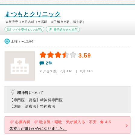
まつもとクリニック
大阪府守口市日吉町（土居駅、太子橋今市駅、滝井駅）
マイナ受付
(スマホ可)
電子処方せん対応
土曜（〜12:00）
3.59
2件
アクセス数 7月:
146
| 6月:
140
精神科について
【専門医・資格】
精神科専門医
【診療・治療法】
精神療法
心療内科
吐き気・嘔吐・気が滅入る・不安
4.5
気持ちが晴れやかになりました。