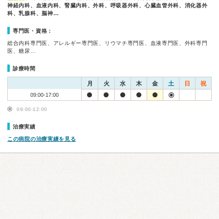
神経内科、血液内科、腎臓内科、外科、呼吸器外科、心臓血管外科、消化器外
科、乳腺科、脳神…
専門医・資格：
総合内科専門医、アレルギー専門医、リウマチ専門医、血液専門医、外科専門
医、糖尿…
診療時間
月
火
水
木
金
土
日
祝
09:00-17:00
09:00-12:00
治療実績
この病院の治療実績を見る