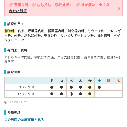
整形外科
むち打ち（頸椎捻挫）
首が痛い
1.0
冷たい態度
診療科目：
精神科
、内科、呼吸器内科、循環器内科、消化器内科、リウマチ科、アレルギ
ー科、外科、消化器外科、整形外科、リハビリテーション科、放射線科、ペイ
ンクリニック
専門医・資格：
アレルギー専門医、呼吸器専門医、気管支鏡専門医、循環器専門医、整形外科
専門医、…
診療時間
月
火
水
木
金
土
日
祝
09:00-13:00
17:00-19:00
16:00-19:00
治療実績
この病院の治療実績を見る