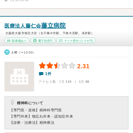
13:30-19:00
藤立病院
医療法人藤仁会
大阪府大阪市旭区大宮（太子橋今市駅、千林大宮駅、滝井駅）
駐車場あり
電子決済可
マイナ受付
(スマホ可)
土曜（〜13:00）
2.31
1件
アクセス数 7月:
119
| 6月:
88
精神科について
【専門医・資格】
精神科専門医
【専門外来】
物忘れ外来・認知症外来
【診療・治療法】
精神療法