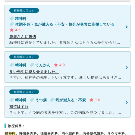
精神科の口コミ
精神科
体調不良・気が滅入る・不安・気分が異常に高揚している
4.5
患者さんに親切
精神科に通院していました。看護師さんはもちろん受付や会計の方までみなさんとても親切です。予約センターに電話をした際も分からなければ、病院の窓口の方と連絡を取ってくださり、解決しました。 看護師さんも
精神科の口コミ
精神科
てんかん
4.0
良い先生に巡り会えました。
さすが、精神科の先生、という方です。 新しい提案はあまりされませんが、患者の話をしっかり聞き、患者の希望に沿った対応をしてくれました。視線だけでなく、身体をこちらに向けて会話してくれる方はなかなかい
精神科の口コミ
精神科
うつ病
気が滅入る・不安
1.0
期待はずれ
ネットで、うつ病の名医を検索し、この病院を見つけました。 5ヶ月待ち、やっと初診。 大学病院ということで、診察時は研修生が何人か同席されることが何回かありました。 初診で緊張している上に、見ず知
診療科目：
精神科
、呼吸器内科、循環器内科、消化器内科、内分泌代謝科、リウマチ科、