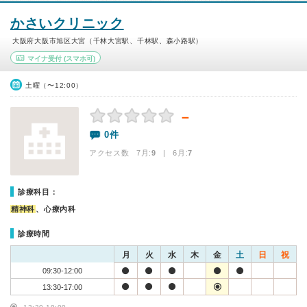
かさいクリニック
大阪府大阪市旭区大宮（千林大宮駅、千林駅、森小路駅）
マイナ受付
(スマホ可)
土曜（〜12:00）
－
0件
アクセス数 7月:
9
| 6月:
7
診療科目：
精神科
、心療内科
診療時間
月
火
水
木
金
土
日
祝
09:30-12:00
13:30-17:00