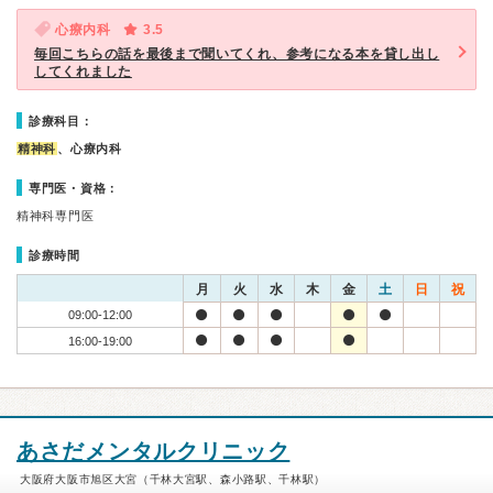
心療内科
3.5
毎回こちらの話を最後まで聞いてくれ、参考になる本を貸し出し
してくれました
診療科目：
精神科
、心療内科
専門医・資格：
精神科専門医
診療時間
月
火
水
木
金
土
日
祝
09:00-12:00
16:00-19:00
あさだメンタルクリニック
大阪府大阪市旭区大宮（千林大宮駅、森小路駅、千林駅）