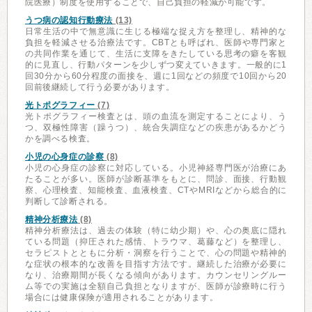
院医療）制度を使用することで、自己負担の軽減が可能です。
うつ病の認知行動療法
(13)
日常生活の中で無意識に生じる極端な捉え方を整理し、精神的な
負担を軽減させる治療法です。CBTとも呼ばれ、医師や専門家と
の共同作業を通じて、生活に支障をきたしている思考の癖を客観
的に見直し、行動パターンを少しずつ変えていきます。一般的に1
回30分から60分程度の面接を、週に1回などの頻度で10回から20
回前後継続して行う必要があります。
光トポグラフィー
(7)
光トポグラフィー検査とは、頭の血流を測定することにより、う
つ、双極性障害（躁うつ）、統合失調症などの疾患があるかどう
かを調べる検査。
小児の心身症の診察
(8)
小児の心身症の診察に対応している。小児神経専門医が治療にあ
たることが多い。医師が診断基準をもとに、問診、面接、行動観
察、心理検査、知能検査、血液検査、CTやMRIなどから総合的に
判断して診断される。
精神分析療法
(8)
精神分析療法は、過去の体験（特に幼少期）や、心の奥底に隠れ
ている問題（抑圧された感情、トラウマ、葛藤など）を整理し、
セラピストとともに分析・洞察を行うことで、心の問題や精神的
な症状の根本的な改善を目指す方法です。継続した治療が必要に
なり、治療期間が長くなる傾向があります。カウンセリングルー
ム等での実施は全額自己負担となりますが、医師が診療時に行う
場合には健康保険が適用されることがあります。