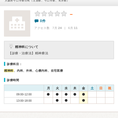
大阪府守口市春日町（土居駅、守口市駅、滝井駅）
－
0件
アクセス数 7月:
24
| 6月:
11
精神科について
【診療・治療法】
精神療法
診療科目：
精神科
、内科、外科、心療内科、在宅医療
診療時間
月
火
水
木
金
土
日
祝
09:00-12:00
13:00-18:00