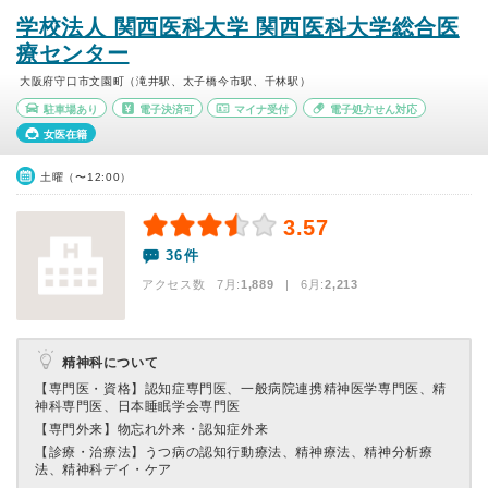
学校法人 関西医科大学 関西医科大学総合医
療センター
大阪府守口市文園町（滝井駅、太子橋今市駅、千林駅）
駐車場あり
電子決済可
マイナ受付
電子処方せん対応
女医在籍
土曜（〜12:00）
3.57
36件
アクセス数 7月:
1,889
| 6月:
2,213
精神科について
【専門医・資格】
認知症専門医、一般病院連携精神医学専門医、精
神科専門医、日本睡眠学会専門医
【専門外来】
物忘れ外来・認知症外来
【診療・治療法】
うつ病の認知行動療法、精神療法、精神分析療
法、精神科デイ・ケア