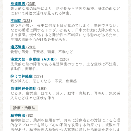
発達障害
(235)
先天的な脳の障害により、幼少期から学習や精神、身体の面など
において発達の遅れが見られる障害。
不眠症
(323)
寝つきが悪い、夜中に何度も目が覚めてしまう、熟睡できない、
などの睡眠に関するトラブルがあり、日中の行動に支障が出てし
まう病気。慢性化すると難治性の不眠症になる恐れがあるため、
早期の治療を心がける必要がある。
適応障害
(281)
憂鬱な気分、不安感、頭痛、不眠など
注意欠如・多動症（ADHD）
(120)
先天的な脳の障害である発達障害のひとつ。主な症状は不注意、
多動性、衝動性。
抑うつ神経症
(119)
気が滅入る、悲しくなる、不安、焦燥感
自律神経失調症
(268)
だるさ、疲労感、ほてり、冷え、動悸・息切れ、耳鳴り、気の滅
入りなど様々な症状を伴う
診療・治療法
精神療法
(82)
精神療法は、薬剤を使用せず、おもに治療者との対話による心理
的なアプローチを通じて心の不調を改善する治療です。複数の手
法があり、精神疾患の種類や心の状態に適した治療法を選択しま