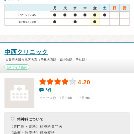
月
火
水
木
金
土
日
祝
09:15-12:45
16:00-19:00
中西クリニック
大阪府大阪市旭区大宮（千林大宮駅、森小路駅、千林駅）
マイナ受付
4.20
3件
アクセス数 7月:
150
| 6月:
96
精神科について
【専門医・資格】
精神科専門医
【診療・治療法】
精神療法