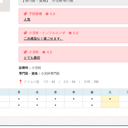
【専門医・資格】
小児科専門医
予防接種
5.0
人気
小児科・インフルエンザ
5.0
二次感染なく過ごせます。
小児科
4.5
とても親切
診療科：
小児科
専門医・資格：
小児科専門医
アクセス数 7月：
43
| 6月：
34
| 年間：
785
月
火
水
木
金
土
●
●
●
●
●
●
●
●
●
●