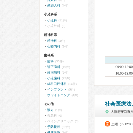
産婦人科
(4件)
小児科系
小児科
(11件)
小児外科
(0)
精神科系
精神科
(4件)
心療内科
(2件)
歯科系
歯科
(35件)
矯正歯科
09:00-12:00
(19件)
歯周病科
(6件)
16:00-19:00
小児歯科
(23件)
歯科口腔外科
(14件)
インプラント
(5件)
ホワイトニング
(4件)
社会医療法
その他
漢方
(1件)
大阪府守口市
救急科
(0)
ペインクリニック
(0)
土曜（〜12:0
予防接種
(32件)
健康診断
(1件)