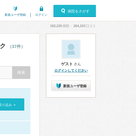
病院をさがす
新規ユーザ登録
ログイン
182,226
病院・
264,163
口コミ
ック
（37件）
ゲスト
さん
ログインしてください
新規ユーザ登録
絞り込み »