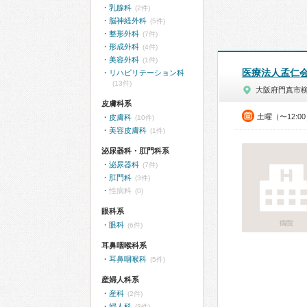
乳腺科
(2件)
脳神経外科
(5件)
整形外科
(7件)
形成外科
(4件)
美容外科
(1件)
医療法人孟仁
リハビリテーション科
(13件)
大阪府門真市
皮膚科系
土曜（〜12:0
皮膚科
(10件)
美容皮膚科
(1件)
泌尿器科・肛門科系
泌尿器科
(7件)
肛門科
(3件)
性病科
(0)
眼科系
病院
眼科
(6件)
耳鼻咽喉科系
耳鼻咽喉科
(5件)
産婦人科系
産科
(2件)
婦人科
(3件)