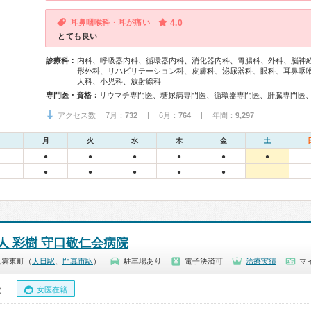
耳鼻咽喉科・耳が痛い
4.0
とても良い
診療科：
内科、呼吸器内科、循環器内科、消化器内科、胃腸科、外科、脳神
形外科、リハビリテーション科、皮膚科、泌尿器科、眼科、耳鼻咽
人科、小児科、放射線科
専門医・資格：
アクセス数 7月：
732
| 6月：
764
| 年間：
9,297
月
火
水
木
金
土
●
●
●
●
●
●
●
●
●
●
●
人 彩樹 守口敬仁会病院
八雲東町（
大日駅
、
門真市駅
）
駐車場あり
電子決済可
治療実績
マ
女医在籍
0）