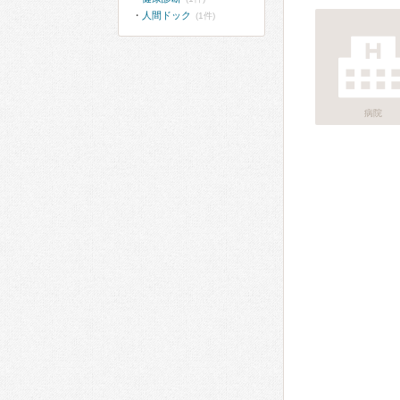
人間ドック
(1件)
病院