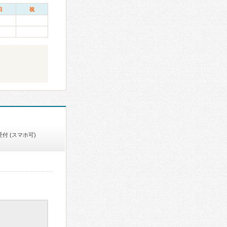
日
祝
付 (スマホ可)