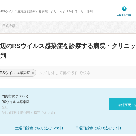
のRSウイルス感染症を診察する病院・クリニック 37件 口コミ・評判
Calooとは
門真市駅
辺のRSウイルス感染症を診察する病院・クリニ
判
×
RSウイルス感染症
門真市駅 (1000m)
RSウイルス感染症
条件変更・
なし
なし (曜日や時間帯を指定できます)
土曜日診療で絞り込む (28件)
日曜日診療で絞り込む (1件)