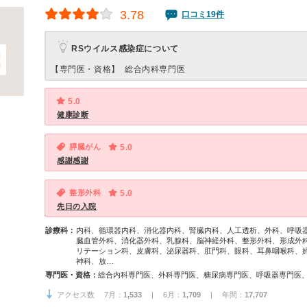
3.78
口コミ19件
RSウイルス感染症について
【専門医・資格】
総合内科専門医
5.0
健康診断
膵臓がん
5.0
感謝感謝
整形外科
5.0
先日の入院
診療科：
内科、循環器内科、消化器内科、腎臓内科、人工透析、外科、呼吸
臓血管外科、消化器外科、乳腺科、脳神経外科、整形外科、形成外
リテーション科、皮膚科、泌尿器科、肛門科、眼科、耳鼻咽喉科、
神科、放…
専門医・資格：
アクセス数 7月：
1,533
| 6月：
1,709
| 年間：
17,707