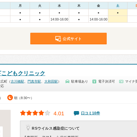
月
火
水
木
金
土
●
●
●
●
●
●
14:00-16:00
14:00-16:00
●
●
●
公式サイト
下こどもクリニック
末広町（
古川橋駅
、
門真市駅
、
大和田駅
）
駐車場あり
電子決済可
マイナ受
対応
0）
朝（8:30〜）
4.01
口コミ10件
RSウイルス感染症について