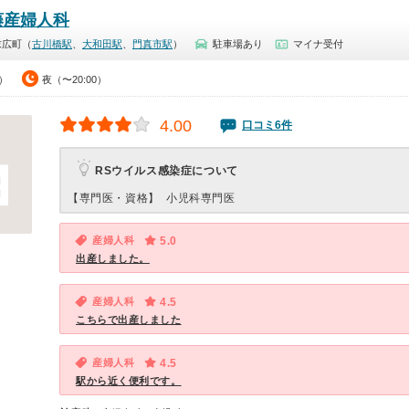
藤産婦人科
末広町（
古川橋駅
、
大和田駅
、
門真市駅
）
駐車場あり
マイナ受付
0）
夜（〜20:00）
4.00
口コミ6件
RSウイルス感染症について
【専門医・資格】
小児科専門医
産婦人科
5.0
出産しました。
産婦人科
4.5
こちらで出産しました
産婦人科
4.5
駅から近く便利です。