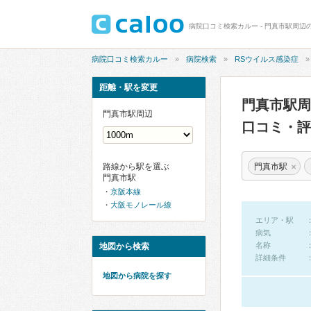
病院口コミ検索カルー - 門真市駅周辺
病院口コミ検索カルー
病院検索
RSウイルス感染症
距離・駅を変更
門真市駅周
門真市駅周辺
口コミ・評
×
門真市駅
路線から駅を選ぶ
門真市駅
京阪本線
大阪モノレール線
エリア・駅
病気
名称
地図から検索
詳細条件
地図から病院を探す