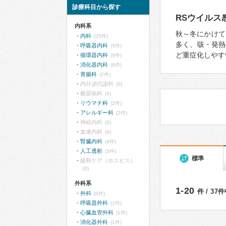
診療科目から探す
RSウイルス
内科系
秋～冬にかけて
内科
(35件)
多く、咳・発熱
呼吸器内科
(5件)
ど重症化しやす
循環器内科
(9件)
消化器内科
(8件)
胃腸科
(2件)
内分泌代謝科
(0)
糖尿病科
(0)
リウマチ科
(2件)
アレルギー科
(2件)
神経内科
(0)
血液内科
(0)
腎臓内科
(4件)
人工透析
(3件)
標準
緩和ケア（ホスピス）
(0)
外科系
1-20
件 / 37
外科
(8件)
呼吸器外科
(1件)
心臓血管外科
(1件)
消化器外科
(1件)