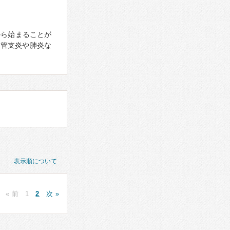
から始まることが
気管支炎や肺炎な
表示順について
« 前
1
2
次 »