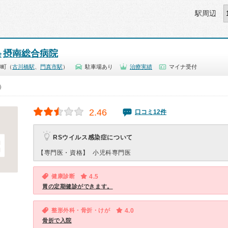
駅周辺
摂南総合病院
会
柳町（
古川橋駅
、
門真市駅
）
駐車場あり
治療実績
マイナ受付
0）
2.46
口コミ12件
RSウイルス感染症について
【専門医・資格】
小児科専門医
健康診断
4.5
胃の定期健診ができます。
整形外科・骨折・けが
4.0
骨折で入院