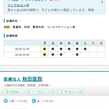
内科
インフルエンザ
4.0
インフルエンザ
昔からある街の病院で、子どもの頃から受診しています。高熱がでて、インフルエンザの時はすぐに検査をして下さり、薬を処方していただきました。年配の方も多いのですが、受付の方もとても丁寧に接していますし、子
診療科目：
内科
、胃腸科、外科、整形外科、リハビリテーション科
診療時間
月
火
水
木
金
土
日
祝
08:30-12:30
16:30-19:30
秋田医院
医療法人
大阪府守口市東町（萱島駅、大和田駅）
駐車場あり
マイナ受付
(スマホ可)
電子処方せん対応
土曜（〜12:00）
夜（〜19:30）