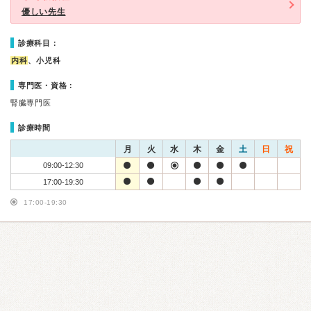
優しい先生
診療科目：
内科
、小児科
専門医・資格：
腎臓専門医
診療時間
月
火
水
木
金
土
日
祝
09:00-12:30
17:00-19:30
17:00-19:30