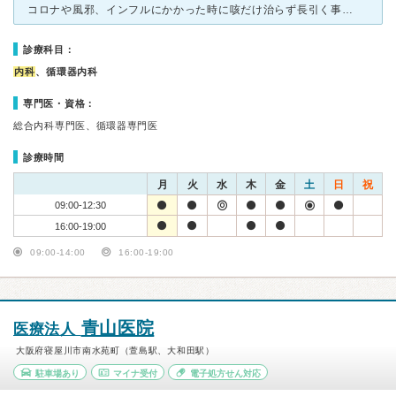
コロナや風邪、インフルにかかった時に咳だけ治らず長引く事が多かったので、呼吸器の専門でしっかりと診てもらえる良いクリニックです。 先生も質問に穏やかにしっかりと答えてくれるので安心感のある問診です。
診療科目：
内科
、循環器内科
専門医・資格：
総合内科専門医、循環器専門医
診療時間
月
火
水
木
金
土
日
祝
09:00-12:30
16:00-19:00
09:00-14:00
16:00-19:00
青山医院
医療法人
大阪府寝屋川市南水苑町（萱島駅、大和田駅）
駐車場あり
マイナ受付
電子処方せん対応