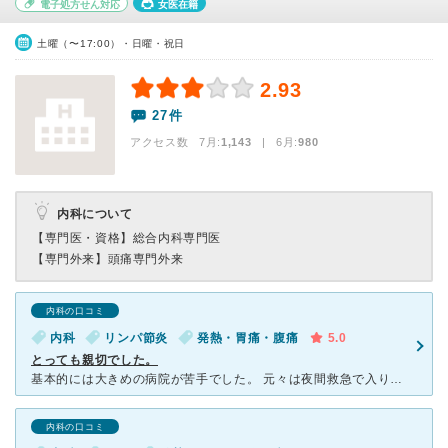
電子処方せん対応
女医在籍
土曜（〜17:00）・日曜・祝日
2.93
27件
アクセス数 7月:
1,143
| 6月:
980
内科について
【専門医・資格】
総合内科専門医
【専門外来】
頭痛専門外来
内科の口コミ
内科
リンパ節炎
発熱・胃痛・腹痛
5.0
とっても親切でした。
基本的には大きめの病院が苦手でした。 元々は夜間救急で入り、それがきっかけでしたが、もっと早く行けば良かったです。 綺麗だし、受付も看護師さんも、とっても親切でした。 点滴に通いましたが、点
内科の口コミ