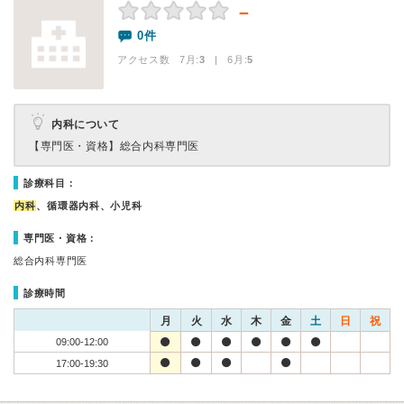
－
0件
アクセス数 7月:
3
| 6月:
5
内科について
【専門医・資格】
総合内科専門医
診療科目：
内科
、循環器内科、小児科
専門医・資格：
総合内科専門医
診療時間
月
火
水
木
金
土
日
祝
09:00-12:00
17:00-19:30