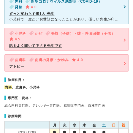
内科
新型コロナウイルス感染症（COVID-19）
発熱
4.0
ずっと変わらず優しい先生
小児科で一度だけお世話になったことがあり、優しい先生が印象的でした。 結婚し地元に戻ってきて本当に久々に来院しました。 数十年前のことなのに、細かいことまで覚えて下さっていて、相変わらず優しい声と
小児科
かぜ
発熱（子供）・咳・呼吸困難（子供）
4.5
話をよく聞いて下さる先生です
皮膚科
皮膚の発疹・かゆみ
4.0
アトピー
診療科目：
内科
、皮膚科、小児科
専門医・資格：
総合内科専門医、アレルギー専門医、感染症専門医、血液専門医
診療時間
月
火
水
木
金
土
日
祝
09:00-12:00