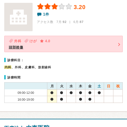
3.20
1件
アクセス数 7月:
92
| 6月:
87
外科
けが
4.0
頭部挫傷
診療科目：
内科
、外科、皮膚科、放射線科
診療時間
月
火
水
木
金
土
日
祝
09:00-12:00
16:00-19:00