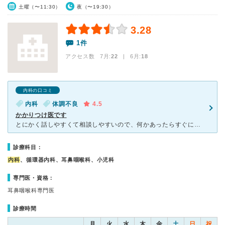
土曜（〜11:30）
夜（〜19:30）
3.28
1件
アクセス数 7月:
22
| 6月:
18
内科の口コミ
内科
体調不良
4.5
かかりつけ医です
とにかく話しやすくて相談しやすいので、何かあったらすぐに駆けつけてます。ちゃんと耳を傾けて話を聞いてくれる優しい先生です。 耳鼻科なのでいつもすごく混んでます。でも順番待ちシステムがあり、携帯から順
診療科目：
内科
、循環器内科、耳鼻咽喉科、小児科
専門医・資格：
耳鼻咽喉科専門医
診療時間
月
火
水
木
金
土
日
祝