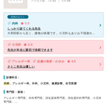
アクセス数 7月:
91
| 6月:
94
内科の口コミ
内科
5.0
しっかり診てくれる先生
大和田駅から近く、建物が綺麗です。小児科もありお子様連れの方が多いイメージです。初心でもネット予約ができるのがとても便利で、待ち時間もあまりストレスはありません。先生はとても優しくてしっかりと診てくだ
小児科
5.0
先生が本当に親切で信頼できます
アレルギー科
皮膚の発疹・かゆみ
4.5
さとこ先生は優しい
診療科目：
内科
、アレルギー科、外科、小児科、健康診断、在宅医療
専門医・資格：
アレルギー専門医、外科専門医、消化器病専門医、消化器外科専門医、小児科
専門医、…