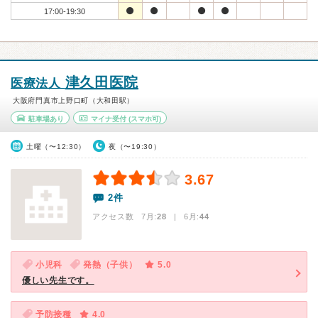
17:00-19:30
津久田医院
医療法人
大阪府門真市上野口町（大和田駅）
駐車場あり
マイナ受付
(スマホ可)
土曜（〜12:30）
夜（〜19:30）
3.67
2件
アクセス数 7月:
28
| 6月:
44
小児科
発熱（子供）
5.0
優しい先生です。
予防接種
4.0