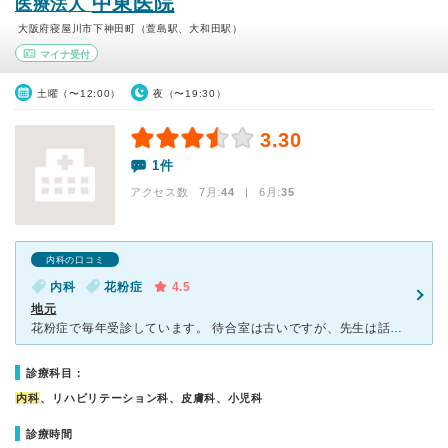
中東医院
医療法人
大阪府寝屋川市下神田町（萱島駅、大和田駅）
マイナ受付
土曜（〜12:00）
夜（〜19:30）
3.30
1件
アクセス数 7月:
44
| 6月:
35
内科の口コミ
内科
花粉症
4.5
地元
花粉症で毎年受診しています。 待合室は古いですが、先生は話をしっかり聞いてくれます。 どうですか？と優しく聞いて下さいます。 地元の方がよく来られている様に感じますが、座る場所が無いぐらい混雑し
診療科目：
内科
、リハビリテーション科、皮膚科、小児科
診療時間