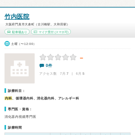
竹内医院
大阪府門真市大倉町（古川橋駅、大和田駅）
駐車場あり
マイナ受付
(スマホ可)
土曜（〜12:00）
－
0件
アクセス数 7月:
7
| 6月:
5
診療科目：
内科
、循環器内科、消化器内科、アレルギー科
専門医・資格：
消化器内視鏡専門医
診療時間