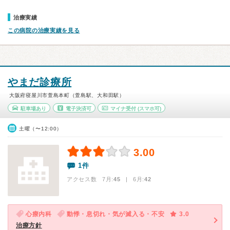
治療実績
この病院の治療実績を見る
やまだ診療所
大阪府寝屋川市萱島本町（萱島駅、大和田駅）
駐車場あり
電子決済可
マイナ受付
(スマホ可)
土曜（〜12:00）
3.00
1件
アクセス数 7月:
45
| 6月:
42
心療内科
動悸・息切れ・気が滅入る・不安
3.0
治療方針