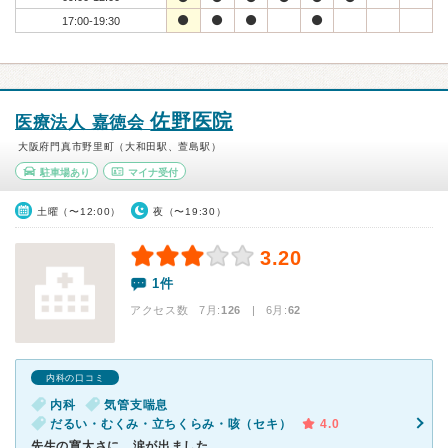
17:00-19:30
佐野医院
医療法人 嘉徳会
大阪府門真市野里町（大和田駅、萱島駅）
駐車場あり
マイナ受付
土曜（〜12:00）
夜（〜19:30）
3.20
1件
アクセス数 7月:
126
| 6月:
62
内科の口コミ
内科
気管支喘息
だるい・むくみ・立ちくらみ・咳（セキ）
4.0
先生の寛大さに、涙が出ました。