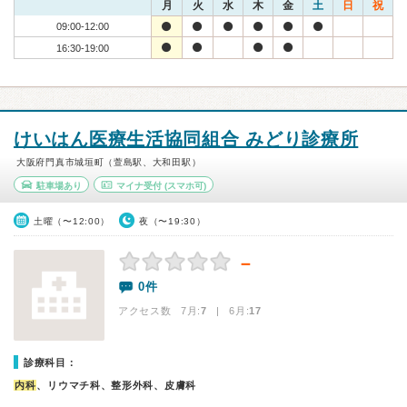
月
火
水
木
金
土
日
祝
09:00-12:00
16:30-19:00
けいはん医療生活協同組合 みどり診療所
大阪府門真市城垣町（萱島駅、大和田駅）
駐車場あり
マイナ受付
(スマホ可)
土曜（〜12:00）
夜（〜19:30）
－
0件
アクセス数 7月:
7
| 6月:
17
診療科目：
内科
、リウマチ科、整形外科、皮膚科