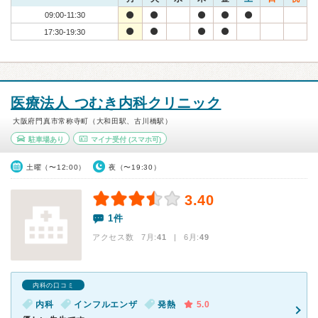
09:00-11:30
17:30-19:30
医療法人 つむき内科クリニック
大阪府門真市常称寺町（大和田駅、古川橋駅）
駐車場あり
マイナ受付
(スマホ可)
土曜（〜12:00）
夜（〜19:30）
3.40
1件
アクセス数 7月:
41
| 6月:
49
内科の口コミ
内科
インフルエンザ
発熱
5.0