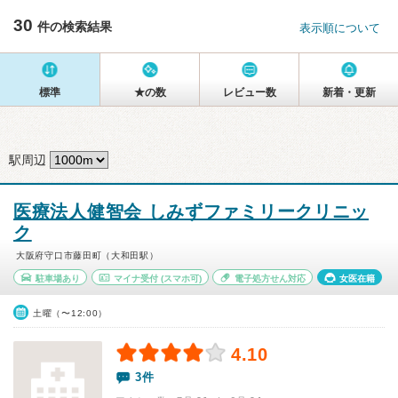
30
件の検索結果
表示順について
標準
★の数
レビュー数
新着・更新
駅周辺
医療法人健智会 しみずファミリークリニッ
ク
大阪府守口市藤田町（大和田駅）
駐車場あり
マイナ受付
(スマホ可)
電子処方せん対応
女医在籍
土曜（〜12:00）
4.10
3件