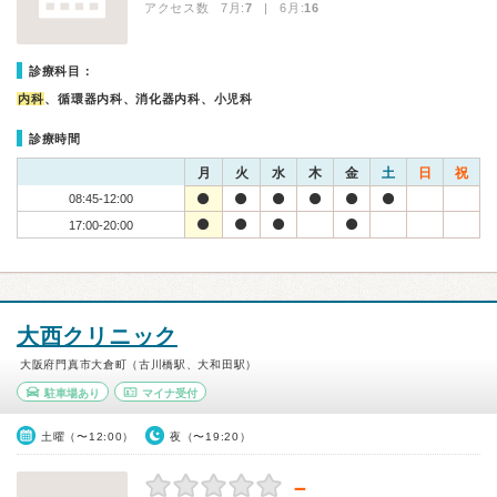
アクセス数 7月:
7
| 6月:
16
診療科目：
内科
、循環器内科、消化器内科、小児科
診療時間
月
火
水
木
金
土
日
祝
08:45-12:00
17:00-20:00
大西クリニック
大阪府門真市大倉町（古川橋駅、大和田駅）
駐車場あり
マイナ受付
土曜（〜12:00）
夜（〜19:20）
－