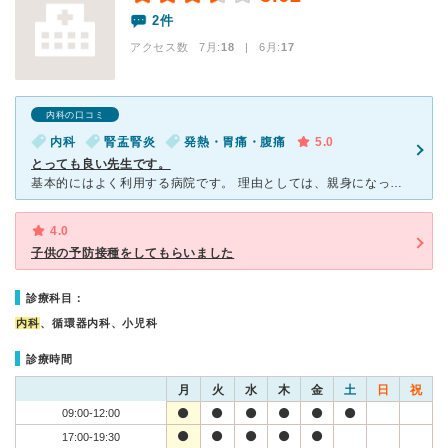
2件
アクセス数 7月:
18
| 6月:
17
内科の口コミ
内科
腎盂腎炎
発熱・胃痛・腹痛
5.0
とっても良い先生です。
基本的にはよく利用する病院です。 理由としては、親身になって対応してくださるところ、看護師の方々も基本的にはやさしく、お年寄りが多く通っているせいか、話し方もゆっくりです。 むりに注射を進めた
4.0
子供の予防接種をしてもらいました
診療科目：
内科
、循環器内科、小児科
診療時間
月
火
水
木
金
土
日
祝
09:00-12:00
17:00-19:30