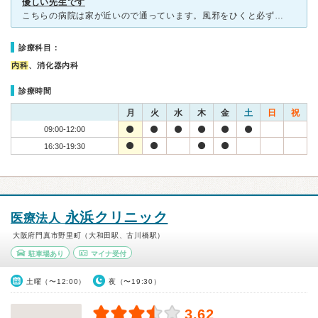
優しい先生です
こちらの病院は家が近いので通っています。風邪をひくと必ずこちらに伺うのですが、前に風邪だと思い病院へ向かうと、インフルエンザかもしれない。今日検査しても正しい検査結果がでないかもしれないから明日来てく
診療科目：
内科
、消化器内科
診療時間
月
火
水
木
金
土
日
祝
09:00-12:00
16:30-19:30
永浜クリニック
医療法人
大阪府門真市野里町（大和田駅、古川橋駅）
駐車場あり
マイナ受付
土曜（〜12:00）
夜（〜19:30）
3.62