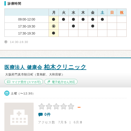
診療時間
月
火
水
木
金
土
日
祝
09:00-12:00
17:30-19:30
17:30-19:30
14:30-16:30
柏木クリニック
医療法人 健康会
大阪府門真市朝日町（萱島駅、大和田駅）
マイナ受付
(スマホ可)
電子処方せん対応
土曜（〜12:30）
－
0件
アクセス数 7月:
5
| 6月:
8