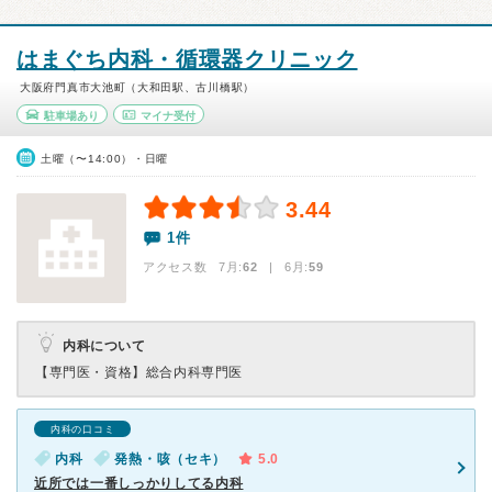
はまぐち内科・循環器クリニック
大阪府門真市大池町（大和田駅、古川橋駅）
駐車場あり
マイナ受付
土曜（〜14:00）・日曜
3.44
1件
アクセス数 7月:
62
| 6月:
59
内科について
【専門医・資格】
総合内科専門医
内科の口コミ
内科
発熱・咳（セキ）
5.0
近所では一番しっかりしてる内科