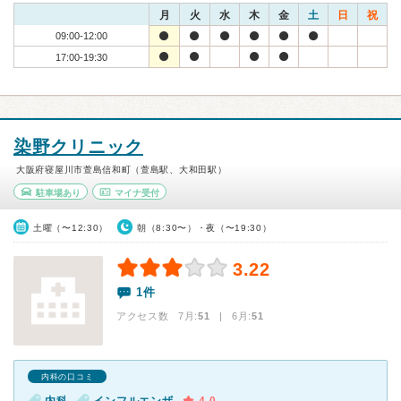
月
火
水
木
金
土
日
祝
09:00-12:00
17:00-19:30
染野クリニック
大阪府寝屋川市萱島信和町（萱島駅、大和田駅）
駐車場あり
マイナ受付
土曜（〜12:30）
朝（8:30〜）・夜（〜19:30）
3.22
1件
アクセス数 7月:
51
| 6月:
51
内科の口コミ