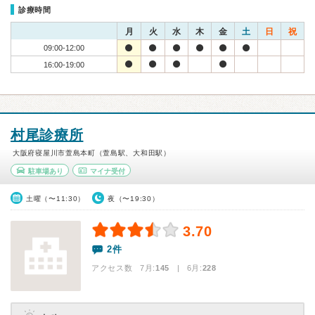
診療時間
月
火
水
木
金
土
日
祝
09:00-12:00
16:00-19:00
村尾診療所
大阪府寝屋川市萱島本町（萱島駅、大和田駅）
駐車場あり
マイナ受付
土曜（〜11:30）
夜（〜19:30）
3.70
2件
アクセス数 7月:
145
| 6月:
228