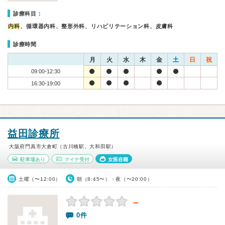
診療科目：
内科
、循環器内科、整形外科、リハビリテーション科、皮膚科
診療時間
月
火
水
木
金
土
日
祝
09:00-12:30
16:30-19:00
益田診療所
大阪府門真市大倉町（古川橋駅、大和田駅）
駐車場あり
マイナ受付
女医在籍
土曜（〜12:00）
朝（8:45〜）・夜（〜20:00）
－
0件