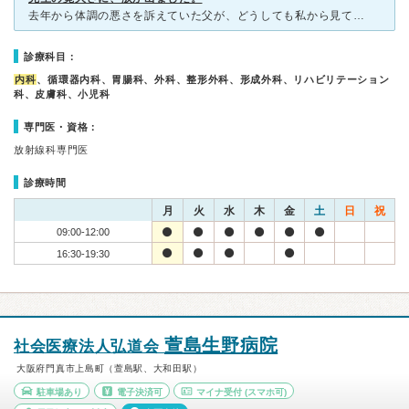
去年から体調の悪さを訴えていた父が、どうしても私から見てお薬の副作用だと思い、思い切って転院で受診させてみました。そうすると、待ち時間は少し長く感じられましたが、厳格な頑固者の父に先生が「今では自分に
診療科目：
内科
、循環器内科、胃腸科、外科、整形外科、形成外科、リハビリテーション
科、皮膚科、小児科
専門医・資格：
放射線科専門医
診療時間
月
火
水
木
金
土
日
祝
09:00-12:00
16:30-19:30
萱島生野病院
社会医療法人弘道会
大阪府門真市上島町（萱島駅、大和田駅）
駐車場あり
電子決済可
マイナ受付
(スマホ可)