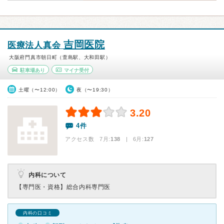
吉岡医院
医療法人真会
大阪府門真市朝日町（萱島駅、大和田駅）
駐車場あり
マイナ受付
土曜（〜12:00）
夜（〜19:30）
3.20
4件
アクセス数 7月:
138
| 6月:
127
内科について
【専門医・資格】
総合内科専門医
内科の口コミ