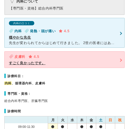
内科について
【専門医・資格】
総合内科専門医
内科の口コミ
内科
発熱・頭が痛い
4.5
穏やかな先生
先生が変わられてからはじめて行きました。 2世の医者にはあまり良いイメージが無かったのですが、丁寧で、かかりつけにしようか迷っています。 中も綺麗な白色に変わり居心地が良くなりました。
皮膚科
4.5
すごく良かったです。
診療科目：
内科
、循環器内科、皮膚科
専門医・資格：
総合内科専門医、肝臓専門医
診療時間
月
火
水
木
金
土
日
祝
09:00-11:30