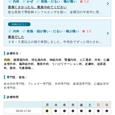
内科
かぜ
発熱・だるい・喉が痛い
1.0
面倒くさかったら、救急やめてください
急な高熱で季節柄インフルエンザを疑い、金曜日の午前中に受診しました。検査の結果は陰性で処方がでました。医師の説明は、検査が陰性でも後日調べると出ることがあるので、内服しても熱がでるようなら夜間でもいい
内科の口コミ
内科
発熱・頭が痛い・だるい・喉が痛い
1.0
最低でした
３８・５度以上の熱で来院しました。中待合でずっと待たされ他の診察室で診てもらっている後から来た人たちはさっさと診察をして帰っていましたが、私はいつまでたっても呼ばれません。看護師さんからはもう少しお待
診療科目：
内科
、循環器内科、消化器内科、神経内科、腎臓内科、人工透析、外科、心臓
血管外科、脳神経外科、整形外科、リハビリテーション科、皮膚科、泌尿器
科、眼科、耳鼻咽喉…
専門医・資格：
総合内科専門医、アレルギー専門医、外科専門医、循環器専門医、心臓血管外
科専門医…
診療時間
月
火
水
木
金
土
日
祝
09:00-17:00