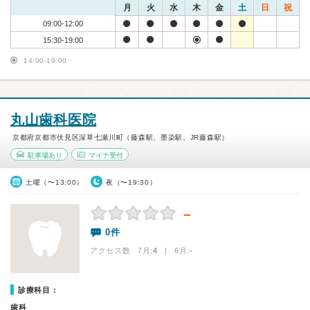
月
火
水
木
金
土
日
祝
09:00-12:00
15:30-19:00
14:00-19:00
丸山歯科医院
京都府京都市伏見区深草七瀬川町（藤森駅、墨染駅、JR藤森駅）
駐車場あり
マイナ受付
土曜（〜13:00）
夜（〜19:30）
－
0件
アクセス数 7月:
4
| 6月:
-
診療科目：
歯科