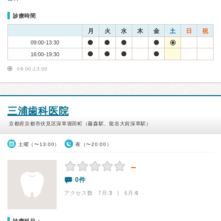
診療時間
月
火
水
木
金
土
日
祝
09:00-13:30
16:00-19:30
09:00-13:00
三浦歯科医院
京都府京都市伏見区深草堀田町（藤森駅、龍谷大前深草駅）
土曜（〜13:00）
夜（〜20:00）
－
0件
アクセス数 7月:
3
| 6月:
6