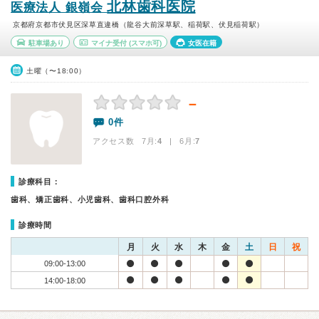
北林歯科医院
医療法人 銀嶺会
京都府京都市伏見区深草直違橋（龍谷大前深草駅、稲荷駅、伏見稲荷駅）
駐車場あり
マイナ受付
(スマホ可)
女医在籍
土曜（〜18:00）
－
0件
アクセス数 7月:
4
| 6月:
7
診療科目：
歯科、矯正歯科、小児歯科、歯科口腔外科
診療時間
月
火
水
木
金
土
日
祝
09:00-13:00
14:00-18:00