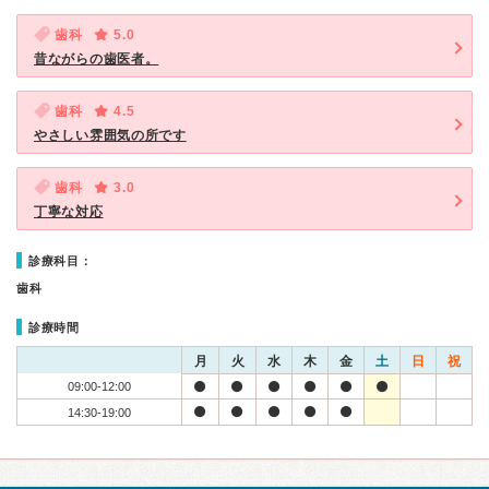
歯科
5.0
昔ながらの歯医者。
歯科
4.5
やさしい雰囲気の所です
歯科
3.0
丁寧な対応
診療科目：
歯科
診療時間
月
火
水
木
金
土
日
祝
09:00-12:00
14:30-19:00