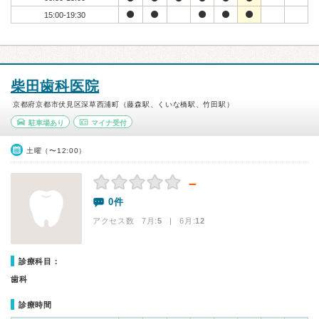
15:00-19:30
柴田歯科医院
京都府京都市伏見区深草西浦町（藤森駅、くいな橋駅、竹田駅）
駐車場あり
マイナ受付
土曜（〜12:00）
－
0件
アクセス数 7月:
5
| 6月:
12
診療科目：
歯科
診療時間