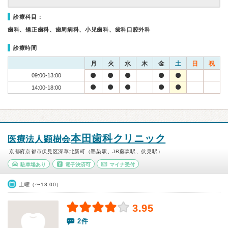
診療科目：
歯科、矯正歯科、歯周病科、小児歯科、歯科口腔外科
診療時間
月
火
水
木
金
土
日
祝
09:00-13:00
14:00-18:00
本田歯科クリニック
医療法人顕樹会
京都府京都市伏見区深草北新町（墨染駅、JR藤森駅、伏見駅）
駐車場あり
電子決済可
マイナ受付
土曜（〜18:00）
3.95
2件