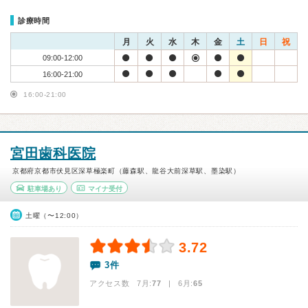
診療時間
月
火
水
木
金
土
日
祝
09:00-12:00
16:00-21:00
16:00-21:00
宮田歯科医院
京都府京都市伏見区深草極楽町（藤森駅、龍谷大前深草駅、墨染駅）
駐車場あり
マイナ受付
土曜（〜12:00）
3.72
3件
アクセス数 7月:
77
| 6月:
65