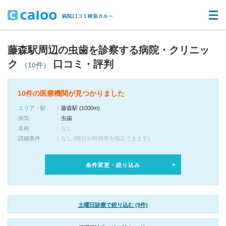
藤森駅周辺の虫歯を診察する病院・クリニッ
ク
口コミ・評判
（10件）
10件の医療機関が見つかりました
エリア・駅
藤森駅 (1000m)
病気
虫歯
名称
なし
詳細条件
なし (曜日や時間帯を指定できます)
条件変更・絞り込み
土曜日診療で絞り込む (9件)