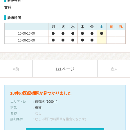
診療科目：
歯科
診療時間
月
火
水
木
金
土
日
祝
10:00-13:00
15:00-20:00
«前
1/1ページ
次»
10件の医療機関が見つかりました
エリア・駅
藤森駅 (1000m)
病気
虫歯
名称
なし
詳細条件
なし (曜日や時間帯を指定できます)