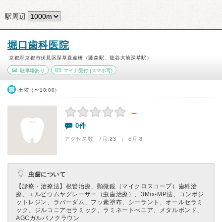
駅周辺
堀口歯科医院
京都府京都市伏見区深草直違橋（藤森駅、龍谷大前深草駅）
駐車場あり
マイナ受付
(スマホ可)
土曜（〜18:00）
－
0件
アクセス数 7月:
23
| 6月:
8
虫歯について
【診療・治療法】
根管治療、顕微鏡（マイクロスコープ）歯科治
療、エルビウムヤグレーザー（虫歯治療）、3Mix-MP法、コンポジ
ットレジン、ラバーダム、フッ素塗布、シーラント、オールセラミ
ック、ジルコニアセラミック、ラミネートべニア、メタルボンド、
AGCガルバノクラウン