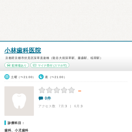
小林歯科医院
京都府京都市伏見区深草直違橋（龍谷大前深草駅、藤森駅、稲荷駅）
駐車場あり
マイナ受付
(スマホ可)
土曜（〜21:00）
夜（〜21:00）
－
0件
アクセス数 7月:
3
| 6月:
3
診療科目：
歯科、小児歯科