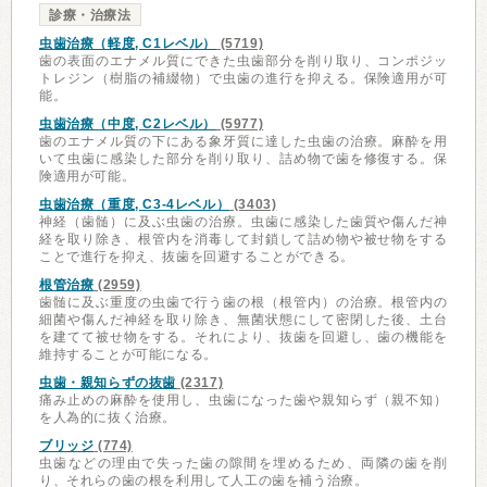
診療・治療法
虫歯治療（軽度, C1レベル）
(5719)
歯の表面のエナメル質にできた虫歯部分を削り取り、コンポジッ
トレジン（樹脂の補綴物）で虫歯の進行を抑える。保険適用が可
能。
虫歯治療（中度, C2レベル）
(5977)
歯のエナメル質の下にある象牙質に達した虫歯の治療。麻酔を用
いて虫歯に感染した部分を削り取り、詰め物で歯を修復する。保
険適用が可能。
虫歯治療（重度, C3-4レベル）
(3403)
神経（歯髄）に及ぶ虫歯の治療。虫歯に感染した歯質や傷んだ神
経を取り除き、根管内を消毒して封鎖して詰め物や被せ物をする
ことで進行を抑え、抜歯を回避することができる。
根管治療
(2959)
歯髄に及ぶ重度の虫歯で行う歯の根（根管内）の治療。根管内の
細菌や傷んだ神経を取り除き、無菌状態にして密閉した後、土台
を建てて被せ物をする。それにより、抜歯を回避し、歯の機能を
維持することが可能になる。
虫歯・親知らずの抜歯
(2317)
痛み止めの麻酔を使用し、虫歯になった歯や親知らず（親不知）
を人為的に抜く治療。
ブリッジ
(774)
虫歯などの理由で失った歯の隙間を埋めるため、両隣の歯を削
り、それらの歯の根を利用して人工の歯を補う治療。