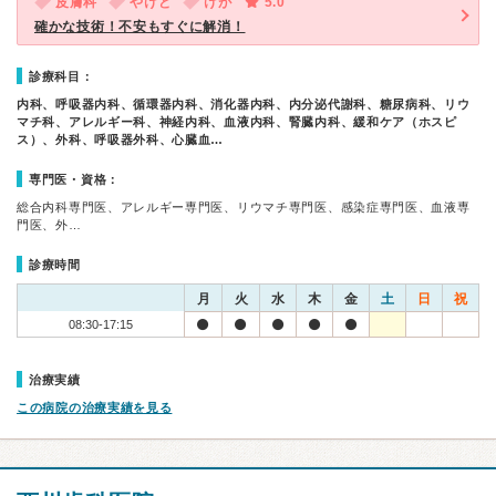
皮膚科
やけど
けが
5.0
確かな技術！不安もすぐに解消！
診療科目：
内科、呼吸器内科、循環器内科、消化器内科、内分泌代謝科、糖尿病科、リウ
マチ科、アレルギー科、神経内科、血液内科、腎臓内科、緩和ケア（ホスピ
ス）、外科、呼吸器外科、心臓血…
専門医・資格：
総合内科専門医、アレルギー専門医、リウマチ専門医、感染症専門医、血液専
門医、外…
診療時間
月
火
水
木
金
土
日
祝
08:30-17:15
治療実績
この病院の治療実績を見る