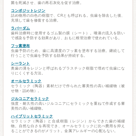
菌を死滅させ、歯の再石灰化を促す治療。
コンポジットレジン
詰め物用の白色の樹脂で、CRとも呼ばれる。虫歯を除去した後、
充填して歯を修復する治療。
ラバーダム
歯科治療時に使用するゴム製の膜（シート）。唾液の流入を防い
で感染を予防する効果があり、おもに根管治療で使われている。
フッ素塗布
虫歯予防のため、歯に高濃度のフッ素を塗布する治療。継続して
行うことで虫歯を予防する効果が持続する。
シーラント
奥歯の溝をレジンと呼ばれるプラスチック樹脂で埋めて虫歯にな
りにくくする方法。
オールセラミック
セラミック（陶器）素材だけで作られた審美性の高い補綴物（被
せ物・詰め物）。
ジルコニアセラミック
強度・耐久性の高いジルコニアにセラミックを重ねて作成する審
美性の高い補綴物。
ハイブリットセラミック
セラミック（陶器）と合成樹脂（レジン）からできた歯の補綴
物。自然な白さを再現でき、オールセラミックに比べ費用を抑え
ることができるのがメリット。金属アレルギーの心配もない。