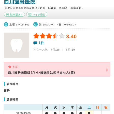
西川歯科医院
京都府京都市伏見区深草池ノ内町（藤森駅、墨染駅、JR藤森駅）
駐車場あり
マイナ受付
土曜（〜19:30）
朝（8:30〜）・夜（〜19:30）
3.40
1件
アクセス数 7月:
26
| 6月:
19
5.0
西川歯科医院ほどいい歯医者は知りません(笑)
診療科目：
歯科
診療時間
月
火
水
木
金
土
日
祝
08:30-13:00