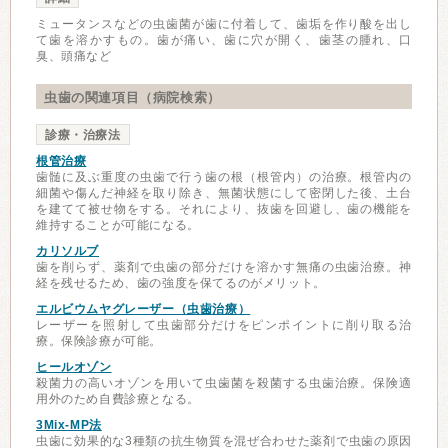
ミュータンスなどの虫歯菌が歯に付着して、歯垢を作り酸を出し
て歯を溶かすもの。歯が痛い、歯に穴が開く、歯茎の腫れ、口
臭、頭痛など
虫歯の関連項目（病院検索）
診療・治療法
根管治療
歯髄に及ぶ重度の虫歯で行う歯の根（根管内）の治療。根管内の
細菌や傷んだ神経を取り除き、無菌状態にして密閉した後、土台
を建てて被せ物をする。それにより、抜歯を回避し、歯の機能を
維持することが可能になる。
カリソルブ
歯を削らず、薬剤で虫歯の部分だけを溶かす無痛の虫歯治療。神
経を残せるため、歯の強度を保てるのがメリット。
エルビウムヤグレーザー（虫歯治療）
レーザーを照射して虫歯部分だけをピンポイントに削り取る治
療。保険診療が可能。
ヒールオゾン
殺菌力の高いオゾンを用いて虫歯菌を殺菌する虫歯治療。保険適
用外のため自費診療となる。
3Mix-MP法
虫歯に効果的な3種類の抗生物質を混ぜ合わせた薬剤で虫歯の原因