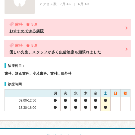
アクセス数 7月:
46
| 6月:
49
歯科
5.0
おすすめできる病院
歯科
5.0
優しい先生、スタッフが多く虫歯治療も頑張れました
診療科目：
歯科、矯正歯科、小児歯科、歯科口腔外科
診療時間
月
火
水
木
金
土
日
祝
09:00-12:30
13:30-18:00