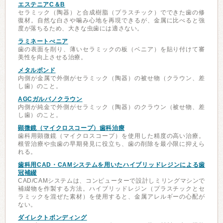
エステニアC＆B
セラミック（陶器）と合成樹脂（プラスチック）でできた歯の修
復材。自然な白さや噛み心地を再現できるが、金属に比べると強
度が落ちるため、大きな虫歯には適さない。
ラミネートべニア
歯の表面を削り、薄いセラミックの板（ベニア）を貼り付けて審
美性を向上させる治療。
メタルボンド
内側が金属で外側がセラミック（陶器）の被せ物（クラウン、差
し歯）のこと。
AGCガルバノクラウン
内側が純金で外側がセラミック（陶器）のクラウン（被せ物、差
し歯）のこと。
顕微鏡（マイクロスコープ）歯科治療
歯科用顕微鏡（マイクロスコープ）を使用した精度の高い治療。
根管治療や虫歯の早期発見に役立ち、歯の削除を最小限に抑えら
れる。
歯科用CAD・CAMシステムを用いたハイブリッドレジンによる歯
冠補綴
CAD/CAMシステムは、コンピューターで設計しミリングマシンで
補綴物を作製する方法。ハイブリッドレジン（プラスチックとセ
ラミックを混ぜた素材）を使用すると、金属アレルギーの心配が
ない。
ダイレクトボンディング