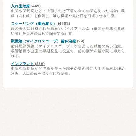
入れ歯治療
(465)
虫歯や歯周病などで上顎または下顎の全ての歯を失った場合に義
歯（入れ歯）を作製し、噛む機能や見た目を回復させる治療。
スケーリング（歯石取り）
(4581)
歯の表面に形成された歯石やバイオフィルム（細菌が形成する薄
い膜）を専用の器具で除去する処置。
顕微鏡（マイクロスコープ）歯科治療
(99)
歯科用顕微鏡（マイクロスコープ）を使用した精度の高い治療。
根管治療や虫歯の早期発見に役立ち、歯の削除を最小限に抑えら
れる。
インプラント
(236)
虫歯や歯周病などで歯を失った部分の顎の骨に人工の歯根を埋め
込み、人工の歯を取り付ける治療。