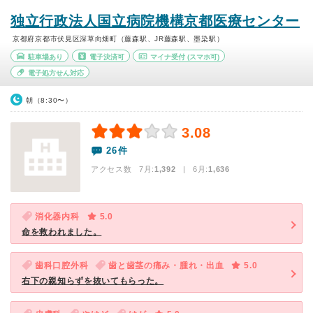
独立行政法人国立病院機構京都医療センター
京都府京都市伏見区深草向畑町（藤森駅、JR藤森駅、墨染駅）
駐車場あり
電子決済可
マイナ受付
(スマホ可)
電子処方せん対応
朝（8:30〜）
3.08
26件
アクセス数 7月:
1,392
| 6月:
1,636
消化器内科
5.0
命を救われました。
歯科口腔外科
歯と歯茎の痛み・腫れ・出血
5.0
右下の親知らずを抜いてもらった。