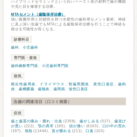
ハイブリッドセラミックという白いペースト状の材料で歯の機能
や見た目を修復する治療。
MTAセメント（歯髄保存治療）
強い殺菌作用と封鎖性を持つ水硬性の歯科用セメント素材。神経
に及ぶ深い虫歯でもMTAによる歯髄保存治療を行うことで神経を
残せる可能性が高くなる。
診療科目
歯科
、
小児歯科
専門医・資格
歯科麻酔専門医
、
小児歯科専門医
病気
根尖性歯周炎
、
ドライマウス
、
智歯周囲炎
、
真性口臭症
、
歯肉
炎
、
歯槽膿漏
、
歯髄炎
、
歯周病
、
仮性口臭症
虫歯の関連項目（口コミ検索）
症状
歯と歯茎の痛み・腫れ・出血
(2358)、
歯がしみる
(527)、
歯並び
が悪い
(222)、
顎の異常
(185)、
頭が痛い
(6103)、
口の中の荒れ
(197)、
発熱
(11444)、
首が腫れる
(211)、
口臭
(103)