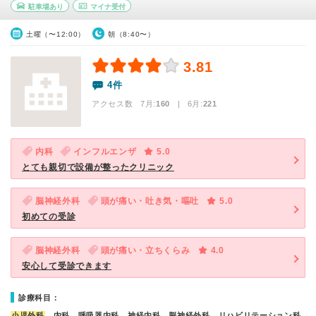
駐車場あり
マイナ受付
土曜（〜12:00）
朝（8:40〜）
3.81
4件
アクセス数 7月:
160
| 6月:
221
内科
インフルエンザ
5.0
とても親切で設備が整ったクリニック
脳神経外科
頭が痛い・吐き気・嘔吐
5.0
初めての受診
脳神経外科
頭が痛い・立ちくらみ
4.0
安心して受診できます
診療科目：
小児外科
、内科、呼吸器内科、神経内科、脳神経外科、リハビリテーション科