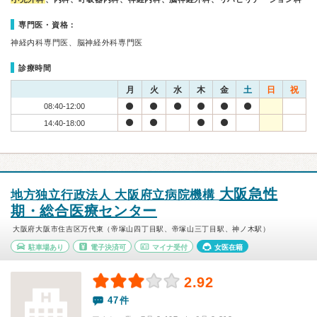
専門医・資格：
神経内科専門医、脳神経外科専門医
診療時間
月
火
水
木
金
土
日
祝
08:40-12:00
14:40-18:00
大阪急性
地方独立行政法人 大阪府立病院機構
期・総合医療センター
大阪府大阪市住吉区万代東（帝塚山四丁目駅、帝塚山三丁目駅、神ノ木駅）
駐車場あり
電子決済可
マイナ受付
女医在籍
2.92
47件