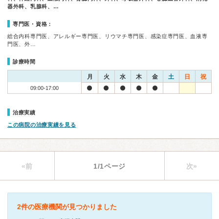
器外科、乳腺科、…
専門医・資格：
総合内科専門医、アレルギー専門医、リウマチ専門医、感染症専門医、血液専
門医、外…
診療時間
月
火
水
木
金
土
日
祝
09:00-17:00
治療実績
この病院の治療実績を見る
«前
1/1ページ
次»
2件の医療機関が見つかりました