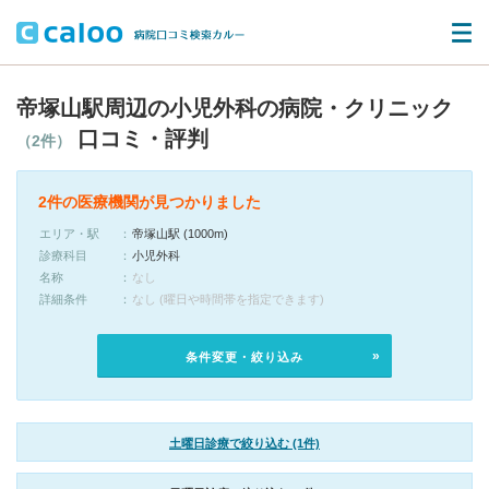
帝塚山駅周辺の小児外科の病院・クリニック
口コミ・評判
（2件）
2件の医療機関が見つかりました
エリア・駅
帝塚山駅 (1000m)
診療科目
小児外科
名称
なし
詳細条件
なし (曜日や時間帯を指定できます)
条件変更・絞り込み
土曜日診療で絞り込む (1件)