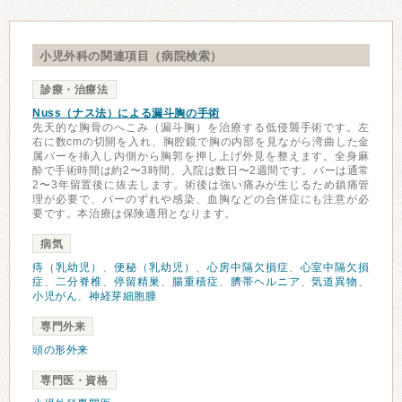
小児外科の関連項目（病院検索）
診療・治療法
Nuss（ナス法）による漏斗胸の手術
先天的な胸骨のへこみ（漏斗胸）を治療する低侵襲手術です。左
右に数cmの切開を入れ、胸腔鏡で胸の内部を見ながら湾曲した金
属バーを挿入し内側から胸郭を押し上げ外見を整えます。全身麻
酔で手術時間は約2〜3時間、入院は数日〜2週間です。バーは通常
2〜3年留置後に抜去します。術後は強い痛みが生じるため鎮痛管
理が必要で、バーのずれや感染、血胸などの合併症にも注意が必
要です。本治療は保険適用となります。
病気
痔（乳幼児）
、
便秘（乳幼児）
、
心房中隔欠損症
、
心室中隔欠損
症
、
二分脊椎
、
停留精巣
、
腸重積症
、
臍帯ヘルニア
、
気道異物
、
小児がん
、
神経芽細胞腫
専門外来
頭の形外来
専門医・資格