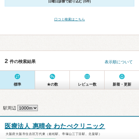
日曜日診療で絞り込む (0件)
口コミ検索はこちら
2
件の検索結果
表示順について
標準
★の数
レビュー数
新着・更新
駅周辺
医療法人 惠晴会 わたべクリニック
大阪府大阪市住吉区万代東（姫松駅、帝塚山三丁目駅、北畠駅）