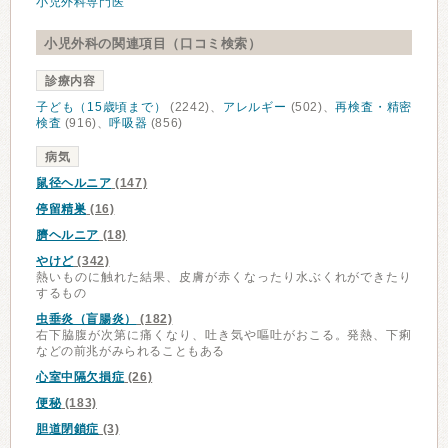
小児外科専門医
小児外科の関連項目（口コミ検索）
診療内容
子ども（15歳頃まで）
(2242)、
アレルギー
(502)、
再検査・精密
検査
(916)、
呼吸器
(856)
病気
鼠径ヘルニア
(147)
停留精巣
(16)
臍ヘルニア
(18)
やけど
(342)
熱いものに触れた結果、皮膚が赤くなったり水ぶくれができたり
するもの
虫垂炎（盲腸炎）
(182)
右下脇腹が次第に痛くなり、吐き気や嘔吐がおこる。発熱、下痢
などの前兆がみられることもある
心室中隔欠損症
(26)
便秘
(183)
胆道閉鎖症
(3)