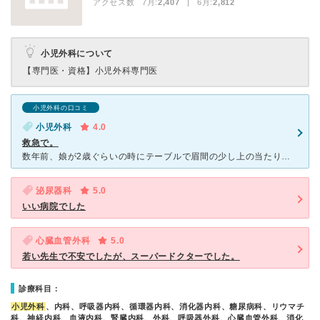
アクセス数 7月:
2,407
| 6月:
2,812
小児外科について
【専門医・資格】
小児外科専門医
小児外科の口コミ
小児外科
4.0
救急で。
数年前、娘が2歳ぐらいの時にテーブルで眉間の少し上の当たりをぶつけ出血がとまらず救急車で運ばれました。 小児外科になるので中々受け入れ先が見つからず親としては不安な気持ちでいっぱいでした。やっとこち
泌尿器科
5.0
いい病院でした
心臓血管外科
5.0
若い先生で不安でしたが、スーパードクターでした。
診療科目：
小児外科
、内科、呼吸器内科、循環器内科、消化器内科、糖尿病科、リウマチ
科、神経内科、血液内科、腎臓内科、外科、呼吸器外科、心臓血管外科、消化