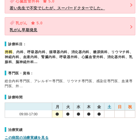
心臓血管外科
5.0
若い先生で不安でしたが、スーパードクターでした。
乳がん
5.0
乳がん早期発見
診療科目：
外科
、内科、呼吸器内科、循環器内科、消化器内科、糖尿病科、リウマチ科、
神経内科、血液内科、腎臓内科、呼吸器外科、心臓血管外科、消化器外科、乳
腺科、脳神経外科…
専門医・資格：
総合内科専門医、アレルギー専門医、リウマチ専門医、感染症専門医、血液専
門医、外…
診療時間
月
火
水
木
金
土
日
祝
09:00-17:00
治療実績
この病院の治療実績を見る