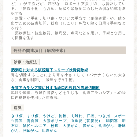
ど）」が主流だが、精密な「ロボット支援手術」も普及してい
る。「開腹手術」も含め、病状や緊急度に応じた適切な術式を選
択する
・処置・小手術：切り傷・やけどの手当て（創傷処置）や、膿を
出すための皮膚切開、粉瘤（しこり）を取り除く日帰り手術など
を行う
・薬物療法：抗生物質、鎮痛薬、点滴などを用い、手術と併用し
て回復を促す
外科の関連項目（病院検索）
診療・治療法
肥満症に対する腹腔鏡下スリーブ状胃切除術
胃を切除することにより胃を小さくして（バナナくらいの大き
さ）食事を制限し、減量を行う手術。
食道アカラシア等に対する経口内視鏡的筋層切開術
嘔吐や胸痛、誤嚥性肺炎などを生じる「食道アラカシア」への経
口内視鏡を使用した治療法。
病気
きり傷
、
すり傷
、
やけど
、
捻挫
、
肉離れ
、
打撲
、
つき指
、
スポー
ツ障害
、
胃肉腫
、
大腸ポリープ
、
虫垂炎（盲腸炎）
、
腸閉塞
、
胆
石症
、
鼠径ヘルニア
、
粉瘤
、
大腸がん
、
胃がん
、
食道がん
、
肝臓
がん
、
膵臓がん
、
胆道がん