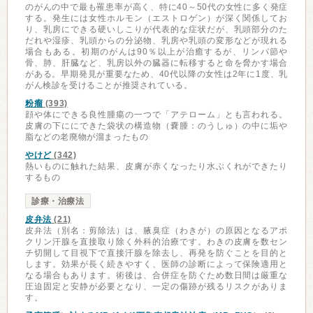
のがんの中で最も罹患率が高く、特に40～50代の女性に多く発症
する。発生には女性ホルモン（エストロゲン）が深く関係してお
り、乳房にできる硬いしこりが代表的な症状だが、乳頭部分のた
だれや湿疹、乳頭からの分泌物、乳房や乳頭の変形などが現れる
場合もある。初期のがんは90％以上が治癒するが、リンパ節や
骨、肺、肝臓など、乳房以外の臓器に転移すると命を脅かす場合
がある。早期発見が重要なため、40代以降の女性は2年に1度、乳
がん検診を受けることが推奨されている。
粉瘤
(393)
顔や体にできる良性腫瘍の一つで「アテローム」とも言われる。
皮膚の下ににできた袋状の構造物（嚢腫：のうしゅ）の中に垢や
脂などの老廃物が溜まったもの
やけど
(342)
熱いものに触れた結果、皮膚が赤くなったり水ぶくれができたり
するもの
診療・治療法
皮弁法
(21)
皮弁法（別名：剪除法）は、腋臭症（わきが）の原因となるアポ
クリン汗腺を直接取り除く外科的治療です。わきの皮膚を数セン
チ切開して目視下で直接汗腺を除去し、再発を防ぐことを目的と
します。効果が長く続きやすく、医師の診断によって保険適用と
なる場合もあります。術後は、合併症を防ぐため数日間は厳重な
圧迫固定と安静が必要となり、一定の傷跡が残るリスクがありま
す。