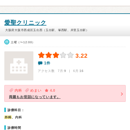
愛聖クリニック
大阪府大阪市西成区玉出西（玉出駅、塚西駅、岸里玉出駅）
土曜（〜12:00）
3.22
1件
アクセス数 7月:
9
| 6月:
16
内科
めまい
4.0
両親もお世話になっています。
診療科目：
外科
、内科
診療時間