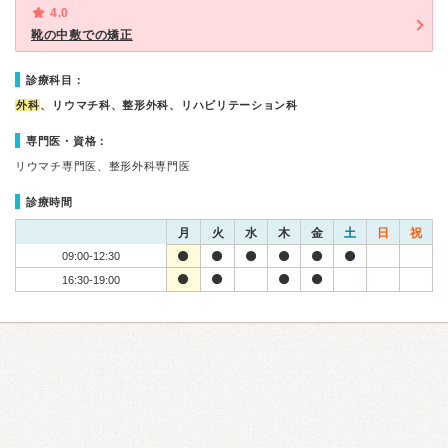
4.0
靴の中敷での矯正
診療科目：
外科
、リウマチ科、整形外科、リハビリテーション科
専門医・資格：
リウマチ専門医、整形外科専門医
診療時間
月
火
水
木
金
土
日
祝
09:00-12:30
16:30-19:00