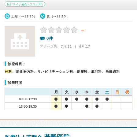
マイナ受付
(スマホ可)
土曜（〜12:30）
夜（〜19:30）
－
0件
アクセス数 7月:
31
| 6月:
17
診療科目：
外科
、消化器内科、リハビリテーション科、皮膚科、肛門科、放射線科
診療時間
月
火
水
木
金
土
日
祝
09:00-12:30
16:30-19:30