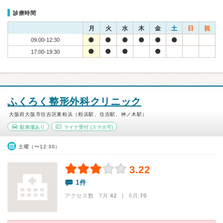
診療時間
月
火
水
木
金
土
日
祝
09:00-12:30
17:00-19:30
ふくろく整形外科クリニック
大阪府大阪市住吉区東粉浜（粉浜駅、住吉駅、神ノ木駅）
駐車場あり
マイナ受付
(スマホ可)
土曜（〜12:30）
3.22
1件
アクセス数 7月:
42
| 6月:
70