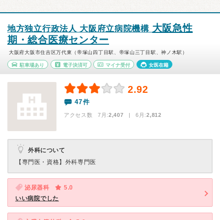
大阪急性
地方独立行政法人 大阪府立病院機構
期・総合医療センター
大阪府大阪市住吉区万代東（帝塚山四丁目駅、帝塚山三丁目駅、神ノ木駅）
駐車場あり
電子決済可
マイナ受付
女医在籍
2.92
47件
アクセス数 7月:
2,407
| 6月:
2,812
外科について
【専門医・資格】
外科専門医
泌尿器科
5.0
いい病院でした