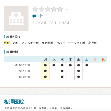
－
0件
アクセス数 7月:
8
| 6月:
8
診療科目：
外科
、内科、アレルギー科、整形外科、リハビリテーション科、小児科
診療時間
月
火
水
木
金
土
日
祝
09:00-12:30
13:30-17:00
18:00-20:00
相澤医院
大阪府大阪市西成区玉出東（塚西駅、玉出駅、帝塚山駅）