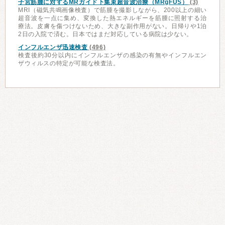
子宮筋腫に対するMRガイド下集束超音波治療（MRgFUS）
(3)
MRI（磁気共鳴画像検査）で筋腫を撮影しながら、200以上の細い
超音波を一点に集め、変換した熱エネルギーを筋腫に照射する治
療法。皮膚を傷つけないため、大きな副作用がない。日帰りや1泊
2日の入院で済む。日本ではまだ対応している病院は少ない。
インフルエンザ迅速検査
(496)
検査後約30分以内にインフルエンザの感染の有無やインフルエン
ザウィルスの特定が可能な検査法。