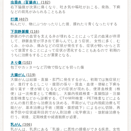
虫垂炎（盲腸炎）
(182)
右下脇腹が次第に痛くなり、吐き気や嘔吐がおこる。発熱、下痢
などの前兆がみられることもある
打撲
(407)
転んだり、物にぶつかったりした後、腫れたり青くなったりする
下肢静脈瘤
(116)
静脈の中の血管を支える弁が壊れることによって足の血液が停滞
して、静脈血管が浮き出て膨らんでしまう症状。 女性に多く、む
くみ、かゆみ、痛みなどの症状が発生する。症状が軽いからと言
って放置することによって症状が悪化することもあるので 初期の
うちに治療をすることが重要となる。
きり傷
(102)
包丁やカッターなど刃物で指などを切った傷
大腸がん
(119)
大腸がんは結腸・直腸・肛門に発生するがん。初期では無症状だ
が、進行するとしこり・腹部の張り・貧血・血便・便秘と下痢を
繰り返す・便が細くなるなどの症状が現れる。便潜血検査（検
便）は一次検査として機能し、大腸内視鏡検査・直腸指診・注腸
造影検査などから診断する。CTやMRI検査・PET検査などによる
がんの進行度から治療法を決める。早期がんでは内視鏡治療も可
能だが、基本治療は手術（開腹・腹腔鏡下）によるがん切除。再
発予防や症状緩和目的でがん剤治療（化学療法）・放射線治療を
行う。術後、定期検査や経過観察が必要。
乳がん
(306)
乳がんは、乳房にある「乳腺」に悪性の腫瘍ができる疾患。女性