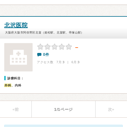
北沢医院
大阪府大阪市阿倍野区北畠（姫松駅、北畠駅、帝塚山駅）
－
0件
アクセス数 7月:
3
| 6月:
3
診療科目：
外科
、内科
«前
1/1ページ
次»