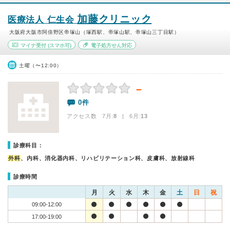
加藤クリニック
医療法人 仁生会
大阪府大阪市阿倍野区帝塚山（塚西駅、帝塚山駅、帝塚山三丁目駅）
マイナ受付
(スマホ可)
電子処方せん対応
土曜（〜12:00）
－
0件
アクセス数 7月:
8
| 6月:
13
診療科目：
外科
、内科、消化器内科、リハビリテーション科、皮膚科、放射線科
診療時間
月
火
水
木
金
土
日
祝
09:00-12:00
17:00-19:00