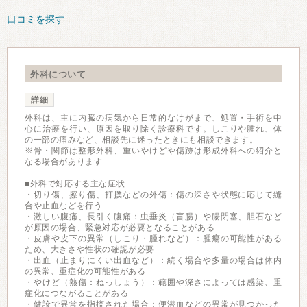
口コミを探す
外科について
詳細
外科は、主に内臓の病気から日常的なけがまで、処置・手術を中
心に治療を行い、原因を取り除く診療科です。しこりや腫れ、体
の一部の痛みなど、相談先に迷ったときにも相談できます。
※骨・関節は整形外科、重いやけどや傷跡は形成外科への紹介と
なる場合があります
■外科で対応する主な症状
・切り傷、擦り傷、打撲などの外傷：傷の深さや状態に応じて縫
合や止血などを行う
・激しい腹痛、長引く腹痛：虫垂炎（盲腸）や腸閉塞、胆石など
が原因の場合、緊急対応が必要となることがある
・皮膚や皮下の異常（しこり・腫れなど）：腫瘍の可能性がある
ため、大きさや性状の確認が必要
・出血（止まりにくい出血など）：続く場合や多量の場合は体内
の異常、重症化の可能性がある
・やけど（熱傷：ねっしょう）：範囲や深さによっては感染、重
症化につながることがある
・健診で異常を指摘された場合：便潜血などの異常が見つかった