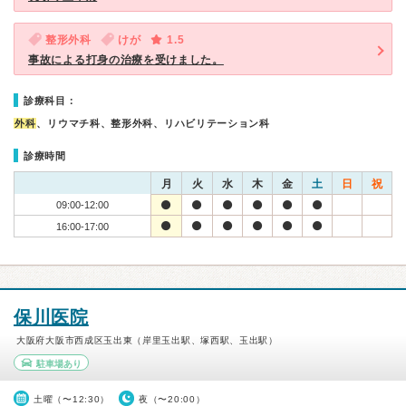
整形外科
けが
1.5
事故による打身の治療を受けました。
診療科目：
外科
、リウマチ科、整形外科、リハビリテーション科
診療時間
月
火
水
木
金
土
日
祝
09:00-12:00
16:00-17:00
保川医院
大阪府大阪市西成区玉出東（岸里玉出駅、塚西駅、玉出駅）
駐車場あり
土曜（〜12:30）
夜（〜20:00）