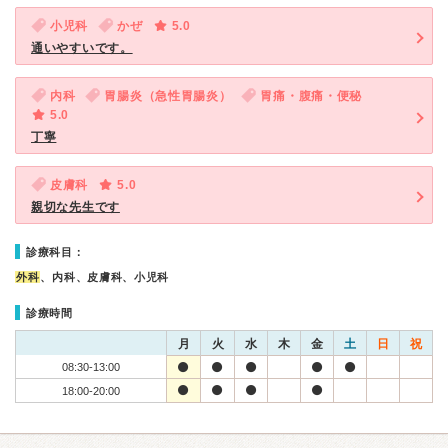
小児科
かぜ
5.0
通いやすいです。
内科
胃腸炎（急性胃腸炎）
胃痛・腹痛・便秘
5.0
丁寧
皮膚科
5.0
親切な先生です
診療科目：
外科
、内科、皮膚科、小児科
診療時間
月
火
水
木
金
土
日
祝
08:30-13:00
18:00-20:00