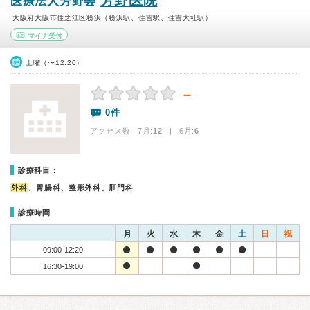
芳野医院
医療法人芳野会
大阪府大阪市住之江区粉浜（粉浜駅、住吉駅、住吉大社駅）
マイナ受付
土曜（〜12:20）
－
0件
アクセス数 7月:
12
| 6月:
6
診療科目：
外科
、胃腸科、整形外科、肛門科
診療時間
月
火
水
木
金
土
日
祝
09:00-12:20
16:30-19:00