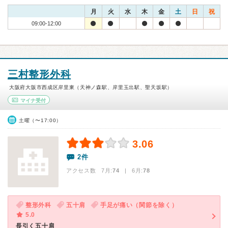
月
火
水
木
金
土
日
祝
09:00-12:00
三村整形外科
大阪府大阪市西成区岸里東（天神ノ森駅、岸里玉出駅、聖天坂駅）
マイナ受付
土曜（〜17:00）
3.06
2件
アクセス数 7月:
74
| 6月:
78
整形外科
五十肩
手足が痛い（関節を除く）
5.0
長引く五十肩