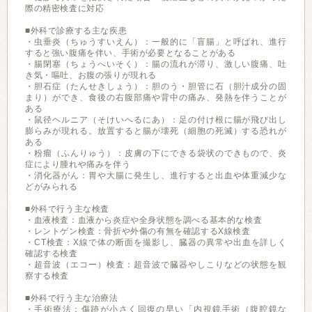
際の精密検査に対応
■外科で診療する主な疾患
・虫垂炎（ちゅうすいえん）：一般的に「盲腸」と呼ばれ、進行
すると強い腹痛を伴い、手術が必要となることがある
・腸閉塞（ちょうへいそく）：腸の流れが滞り、激しい腹痛、吐
き気・嘔吐、お腹の張りが現れる
・胆石症（たんせきしょう）：胆のう・胆管に石（胆汁成分の固
まり）ができ、食後の右腹部痛や背中の痛み、発熱を伴うことが
ある
・鼠径ヘルニア（そけいへるにあ）：足の付け根に腸が飛び出し
膨らみが現れる。放置すると腸が壊死（細胞の死滅）する恐れが
ある
・粉瘤（ふんりゅう）：皮膚の下にできる袋状のできもので、炎
症により腫れや痛みを伴う
・消化器がん：胃や大腸に発生し、進行すると出血や体重減少な
どがみられる
■外科で行う主な検査
・血液検査：血液から炎症や全身状態を調べる基本的な検査
・レントゲン検査：骨折や外傷の有無を確認するX線検査
・CT検査：X線で体の断面を撮影し、臓器の異常や出血を詳しく
確認する検査
・超音波（エコー）検査：超音波で臓器やしこりなどの状態を観
察する検査
■外科で行う主な治療法
・手術療法：傷跡が小さく回復の早い「内視鏡手術（腹腔鏡な