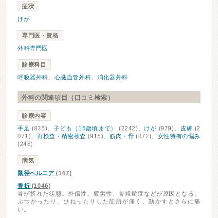
症状
けが
専門医・資格
外科専門医
診療科目
呼吸器外科
、
心臓血管外科
、
消化器外科
外科の関連項目（口コミ検索）
診療内容
手足
(835)、
子ども（15歳頃まで）
(2242)、
けが
(979)、
皮膚
(2
071)、
再検査・精密検査
(915)、
筋肉・骨
(872)、
女性特有の悩み
(248)
病気
鼠径ヘルニア
(147)
骨折
(1046)
骨が折れた状態。外傷性、疲労性、骨粗鬆症などが原因となる。
ぶつかったり、ひねったりした箇所が痛く、動かすとさらに痛
い。