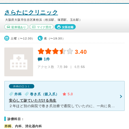
さらたにクリニック
大阪府大阪市住吉区東粉浜（粉浜駅、塚西駅、玉出駅）
駐車場あり
マイナ受付
女医在籍
土曜（〜12:30）
夜（〜19:30）
3.40
1件
アクセス数 7月:
30
| 6月:
55
外科の口コミ
外科
巻き爪（嵌入爪）
5.0
安心して診ていただける先生
２年ほど別の病院で巻き爪治療で通院していたのに、一向に良くならなくて痛みに耐えて生活していた父を、ネットで見つけたこちらの病院へ連れていきました。先生はすぐに麻酔をして巻き爪切除の処置をしてくださいま
診療科目：
外科
、内科、消化器内科