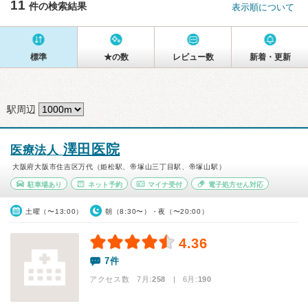
11
件の検索結果
表示順について
標準
★の数
レビュー数
新着・更新
駅周辺
澤田医院
医療法人
大阪府大阪市住吉区万代（姫松駅、帝塚山三丁目駅、帝塚山駅）
駐車場あり
ネット予約
マイナ受付
電子処方せん対応
土曜（〜13:00）
朝（8:30〜）・夜（〜20:00）
4.36
7件
アクセス数 7月:
258
| 6月:
190