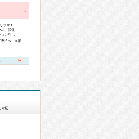
リウマチ
外科、消化
ション科…
総合内科専門医、アレルギー専門医、リウマチ専門医、感染症専門医、血液専門医、外科専門医、糖尿病専門医、内分泌代謝科専門医、呼吸器専門医、呼吸器外科専門医、気管支鏡専門医、循環器専門医、心臓血管外科専門医、高血圧専門医、不整脈専門医、消化器病専門医、消化器外科専門医、肝臓専門医、大腸肛門病専門医、消化器内視鏡専門医、泌尿器科専門医、腎臓専門医、透析専門医、脳血管内治療専門医、神経内科専門医、脳神経外科専門医、てんかん専門医、整形外科専門医、リハビリテーション科専門医、脊椎脊髄外科専門医、形成外科専門医、熱傷専門医、皮膚科専門医、眼科専門医、耳鼻咽喉科専門医、めまい相談医、産婦人科専門医、婦人科腫瘍専門医、生殖医療専門医、乳腺専門医、産科婦人科腹腔鏡技術認定医、女性ヘルスケア専門医、周産期(新生児)専門医、小児科専門医、小児外科専門医、小児神経専門医、一般病院連携精神医学専門医、精神科専門医、麻酔科専門医、細胞診専門医、超音波専門医、病理専門医、口腔外科専門医、歯科麻酔専門医、小児歯科専門医、核医学専門医、放射線科専門医、臨床遺伝専門医、救急科専門医、がん薬物療法専門医、がん治療認定医
日
祝
ん対応