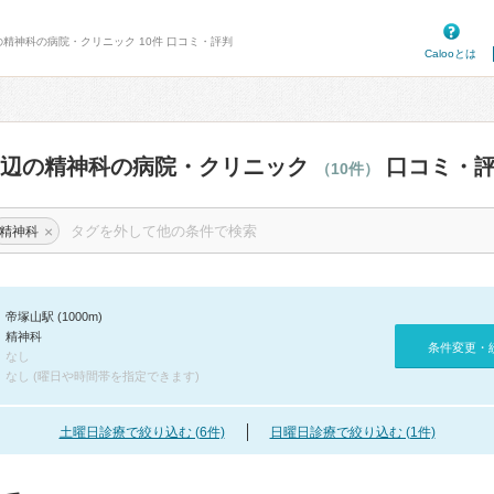
の精神科の病院・クリニック 10件 口コミ・評判
Calooとは
周辺の精神科の病院・クリニック
口コミ・
（10件）
×
精神科
帝塚山駅 (1000m)
精神科
条件変更・
なし
なし (曜日や時間帯を指定できます)
土曜日診療で絞り込む (6件)
日曜日診療で絞り込む (1件)