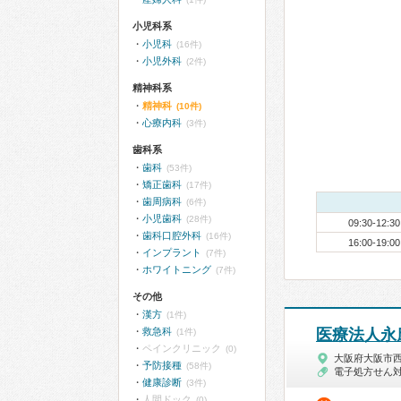
小児科系
小児科
(16件)
小児外科
(2件)
精神科系
精神科
(10件)
心療内科
(3件)
歯科系
歯科
(53件)
矯正歯科
(17件)
歯周病科
(6件)
小児歯科
(28件)
09:30-12:30
歯科口腔外科
(16件)
16:00-19:00
インプラント
(7件)
ホワイトニング
(7件)
その他
漢方
(1件)
救急科
医療法人永
(1件)
ペインクリニック
(0)
大阪府大阪市
予防接種
(58件)
電子処方せん
健康診断
(3件)
人間ドック
(0)