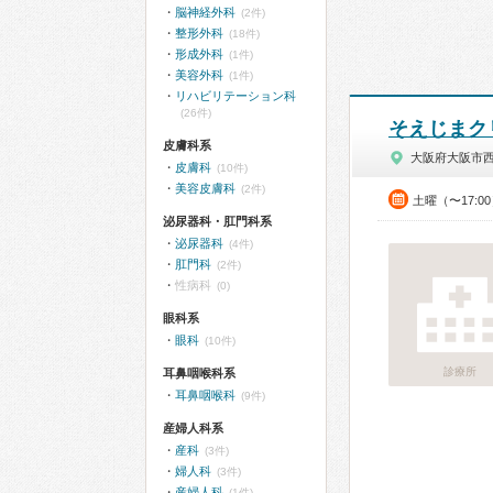
脳神経外科
(2件)
整形外科
(18件)
形成外科
(1件)
美容外科
(1件)
リハビリテーション科
(26件)
そえじまク
皮膚科系
大阪府大阪市
皮膚科
(10件)
美容皮膚科
(2件)
土曜（〜17:0
泌尿器科・肛門科系
泌尿器科
(4件)
肛門科
(2件)
性病科
(0)
眼科系
眼科
(10件)
診療所
耳鼻咽喉科系
耳鼻咽喉科
(9件)
産婦人科系
産科
(3件)
婦人科
(3件)
産婦人科
(1件)