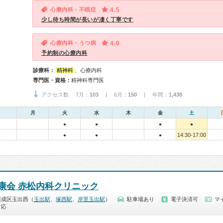
心療内科・不眠症
4.5
少し待ち時間が長いが凄く丁寧です
心療内科・うつ病
4.0
予約制の心療内科
診療科：
精神科
、心療内科
専門医・資格：
精神科専門医
アクセス数 7月：
103
| 6月：
150
| 年間：
1,438
月
火
水
木
金
土
●
●
●
●
14:30-17:00
●
●
●
康会 赤松内科クリニック
西成区玉出西（
玉出駅
、
塚西駅
、
岸里玉出駅
）
駐車場あり
電子決済可
マ
対応