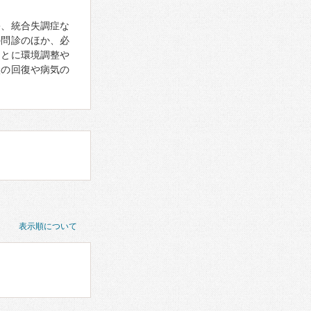
害、統合失調症な
の問診のほか、必
もとに環境調整や
状の回復や病気の
表示順について