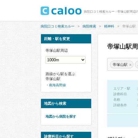
病院口コミ検索カルー - 帝塚山駅周辺
病院口コミ検索カルー
病院検索
精神科
帝塚山駅
距離・駅を変更
帝塚山駅
帝塚山駅周辺
×
帝塚山駅
路線から駅を選ぶ
帝塚山駅
南海高野線
エリア・駅
診療科目
名称
地図から検索
詳細条件
地図から病院を探す
診療科目から探す