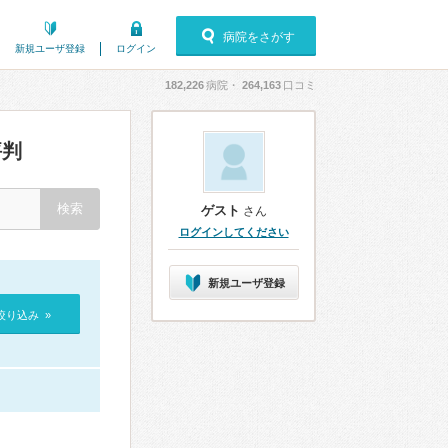
病院をさがす
新規ユーザ登録
ログイン
182,226
病院・
264,163
口コミ
評判
ゲスト
さん
ログインしてください
新規ユーザ登録
絞り込み »