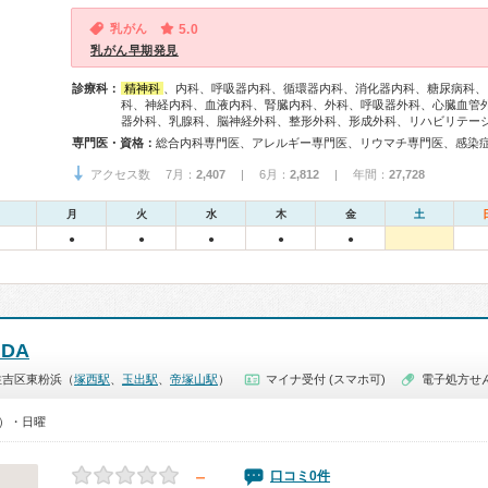
乳がん
5.0
乳がん早期発見
診療科：
精神科
、内科、呼吸器内科、循環器内科、消化器内科、糖尿病科、
科、神経内科、血液内科、腎臓内科、外科、呼吸器外科、心臓血管
器外科、乳腺科、脳神経外科、整形外科、形成外科、リハビリテー
専門医・資格：
アクセス数 7月：
2,407
| 6月：
2,812
| 年間：
27,728
月
火
水
木
金
土
●
●
●
●
●
IIDA
住吉区東粉浜（
塚西駅
、
玉出駅
、
帝塚山駅
）
マイナ受付 (スマホ可)
電子処方せ
0）・日曜
－
口コミ0件