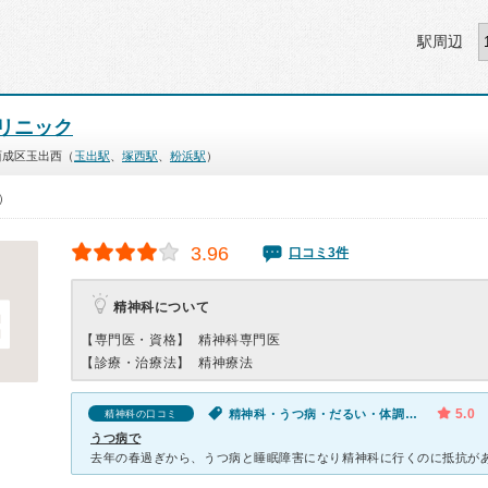
駅周辺
リニック
西成区玉出西（
玉出駅
、
塚西駅
、
粉浜駅
）
0）
3.96
口コミ3件
精神科について
【専門医・資格】
精神科専門医
【診療・治療法】
精神療法
5.0
精神科・うつ病・だるい・体調不良・寝つきが悪い・不眠・気が滅入る・不安
精神科の口コミ
うつ病で