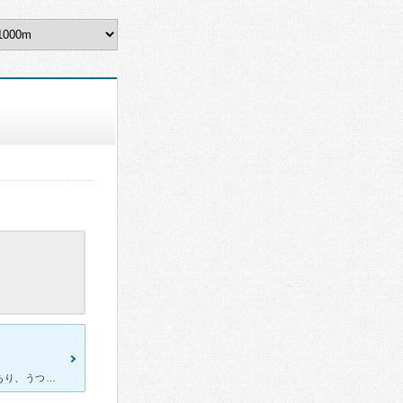
去年の春過ぎから、うつ病と睡眠障害になり精神科に行くのに抵抗があり、うつ病も診察可能とネットで見た内科に受診してましたが少しは良くなるのですが完治せず、ネットで精神科を調べてとりあえず今年から、そえじ