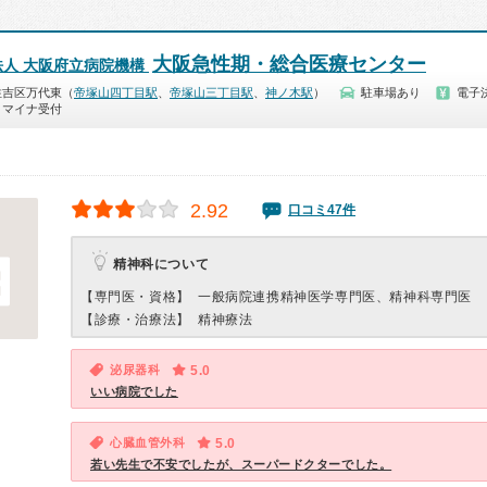
大阪急性期・総合医療センター
法人 大阪府立病院機構
住吉区万代東（
帝塚山四丁目駅
、
帝塚山三丁目駅
、
神ノ木駅
）
駐車場あり
電子
マイナ受付
2.92
口コミ47件
精神科について
【専門医・資格】
一般病院連携精神医学専門医、精神科専門医
【診療・治療法】
精神療法
泌尿器科
5.0
いい病院でした
心臓血管外科
5.0
若い先生で不安でしたが、スーパードクターでした。