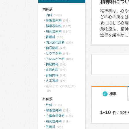
精神科につ
内科系
精神科は、心や
内科
(54件)
どの心の病をは
呼吸器内科
(5件)
要に応じて心理
循環器内科
(11件)
薬物療法、精神
消化器内科
(13件)
進行を緩やかに
胃腸科
(3件)
内分泌代謝科
(2件)
糖尿病科
(4件)
リウマチ科
(9件)
アレルギー科
(8件)
神経内科
(3件)
血液内科
(1件)
腎臓内科
(2件)
人工透析
(1件)
緩和ケア（ホスピス）
(0)
標準
外科系
外科
(11件)
呼吸器外科
(2件)
1-10
件 / 10
心臓血管外科
(1件)
消化器外科
(1件)
乳腺科
(1件)