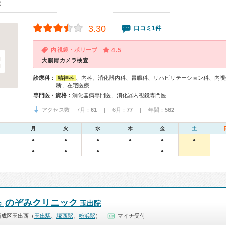
0）
3.30
口コミ1件
内視鏡・ポリープ
4.5
大腸胃カメラ検査
診療科：
精神科
、内科、消化器内科、胃腸科、リハビリテーション科、内視
断、在宅医療
専門医・資格：
消化器病専門医、消化器内視鏡専門医
アクセス数 7月：
61
| 6月：
77
| 年間：
562
月
火
水
木
金
土
●
●
●
●
●
●
●
●
●
●
のぞみクリニック
会
玉出院
西成区玉出西（
玉出駅
、
塚西駅
、
粉浜駅
）
マイナ受付