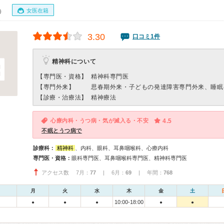
女医在籍
0）
3.30
口コミ1件
精神科について
【専門医・資格】
精神科専門医
【専門外来】
思春期外来・子どもの発達障害専門外来、睡眠
【診療・治療法】
精神療法
心療内科・うつ病・気が滅入る・不安
4.5
不眠とうつ病で
診療科：
精神科
、内科、眼科、耳鼻咽喉科、心療内科
専門医・資格：
眼科専門医、耳鼻咽喉科専門医、精神科専門医
アクセス数 7月：
77
| 6月：
69
| 年間：
768
月
火
水
木
金
土
10:00-18:00
●
●
●
●
●