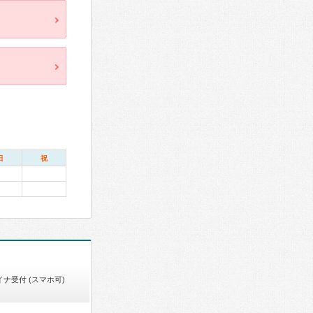
日
祝
イナ受付 (スマホ可)