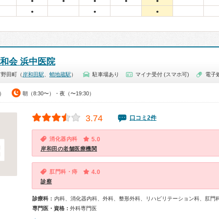
●
●
●
●
●
●
●
●
悠和会 浜中医院
市野田町（
岸和田駅
、
蛸地蔵駅
）
駐車場あり
マイナ受付 (スマホ可)
電子
0）
朝（8:30〜）・夜（〜19:30）
3.74
口コミ2件
消化器内科
5.0
岸和田の老舗医療機関
肛門科・痔
4.0
診察
診療科：
内科、消化器内科、外科、整形外科、リハビリテーション科、肛門
専門医・資格：
外科専門医