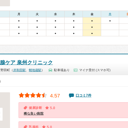
月
火
水
木
金
土
●
●
●
●
●
●
●
●
●
●
●
●
●
●
●
●
乳腺ケア 泉州クリニック
市野田町（
岸和田駅
、
蛸地蔵駅
）
駐車場あり
マイナ受付 (スマホ可)
0）
4.57
口コミ7件
健康診断
5.0
稀な良い病院
乳腺科
5.0