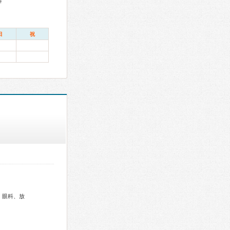
科
日
祝
、眼科、放