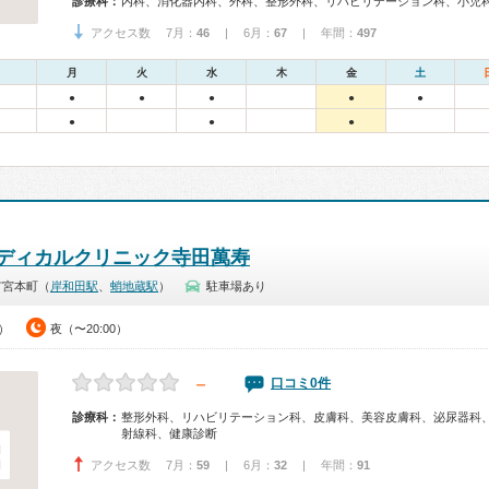
診療科：
内科、消化器内科、外科、整形外科、リハビリテーション科、小児
アクセス数 7月：
46
| 6月：
67
| 年間：
497
月
火
水
木
金
土
●
●
●
●
●
●
●
●
ディカルクリニック寺田萬寿
市宮本町（
岸和田駅
、
蛸地蔵駅
）
駐車場あり
0）
夜（〜20:00）
－
口コミ0件
診療科：
整形外科、リハビリテーション科、皮膚科、美容皮膚科、泌尿器科
射線科、健康診断
アクセス数 7月：
59
| 6月：
32
| 年間：
91