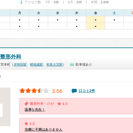
アクセス数 7月：
195
| 6月：
229
| 年間：
2,449
月
火
水
木
金
土
●
●
●
●
●
●
●
●
●
●
整形外科
市宮本町（
岸和田駅
、
蛸地蔵駅
、
和泉大宮駅
）
駐車場あり
0）
3.56
口コミ2件
整形外科・けが
4.5
温厚な先生！
3.5
治療に不満はありません