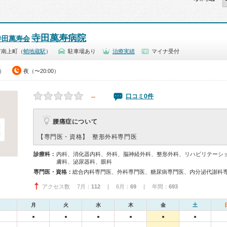
寺田萬寿病院
寺田萬寿会
市南上町（
蛸地蔵駅
）
駐車場あり
治療実績
マイナ受付
0）
夜（〜20:00）
－
口コミ0件
腰痛症について
【専門医・資格】
整形外科専門医
診療科：
内科、消化器内科、外科、脳神経外科、整形外科、リハビリテーシ
膚科、泌尿器科、眼科
専門医・資格：
アクセス数 7月：
112
| 6月：
69
| 年間：
693
月
火
水
木
金
土
●
●
●
●
●
●