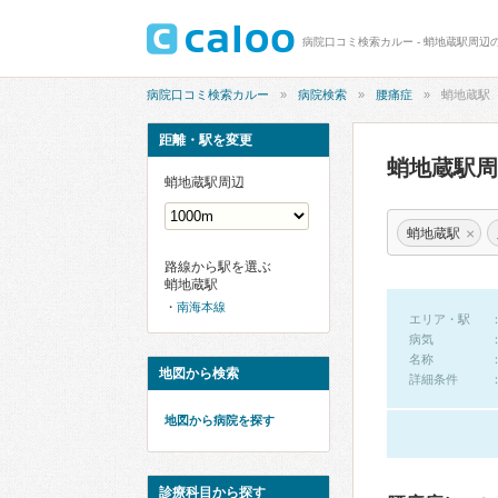
病院口コミ検索カルー - 蛸地蔵駅周辺
病院口コミ検索カルー
病院検索
腰痛症
蛸地蔵駅
距離・駅を変更
蛸地蔵駅
蛸地蔵駅周辺
×
蛸地蔵駅
路線から駅を選ぶ
蛸地蔵駅
南海本線
エリア・駅
病気
名称
地図から検索
詳細条件
地図から病院を探す
診療科目から探す