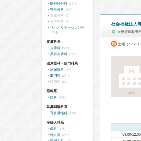
脳神経外科
(1件)
整形外科
(6件)
形成外科
(0)
美容外科
(0)
社会福祉法人
リハビリテーション科
大阪府岸和田
(7件)
皮膚科系
土曜（〜12:0
皮膚科
(5件)
美容皮膚科
(1件)
泌尿器科・肛門科系
泌尿器科
(3件)
肛門科
(2件)
性病科
(0)
眼科系
病院
眼科
(3件)
耳鼻咽喉科系
耳鼻咽喉科
(2件)
産婦人科系
産科
(1件)
09:00-12:00
婦人科
(2件)
産婦人科
(2件)