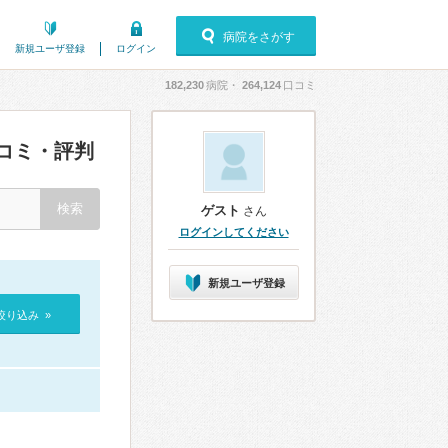
病院をさがす
新規ユーザ登録
ログイン
182,230
病院・
264,124
口コミ
コミ・評判
ゲスト
さん
ログインしてください
新規ユーザ登録
絞り込み »