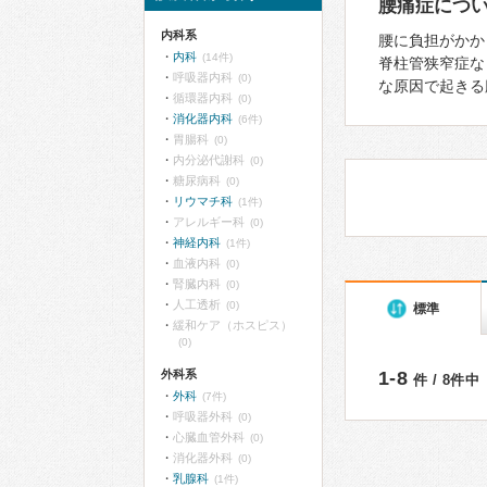
腰痛症につ
内科系
腰に負担がかか
内科
(14件)
脊柱管狭窄症な
呼吸器内科
(0)
な原因で起きる
循環器内科
(0)
消化器内科
(6件)
胃腸科
(0)
内分泌代謝科
(0)
糖尿病科
(0)
リウマチ科
(1件)
アレルギー科
(0)
神経内科
(1件)
血液内科
(0)
腎臓内科
(0)
人工透析
(0)
標準
緩和ケア（ホスピス）
(0)
外科系
1-8
件 / 8件中
外科
(7件)
呼吸器外科
(0)
心臓血管外科
(0)
消化器外科
(0)
乳腺科
(1件)