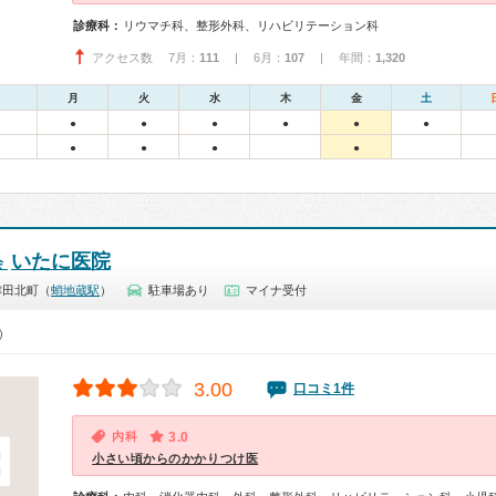
診療科：
リウマチ科、整形外科、リハビリテーション科
アクセス数 7月：
111
| 6月：
107
| 年間：
1,320
月
火
水
木
金
土
●
●
●
●
●
●
●
●
●
●
いたに医院
会
津田北町（
蛸地蔵駅
）
駐車場あり
マイナ受付
0）
3.00
口コミ1件
内科
3.0
小さい頃からのかかりつけ医