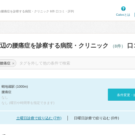
の腰痛症を診察する病院・クリニック 8件 口コミ・評判
Calooとは
周辺の腰痛症を診察する病院・クリニック
口
（8件）
×
腰痛症
蛸地蔵駅 (1000m)
腰痛症
条件変更・
なし
なし (曜日や時間帯を指定できます)
土曜日診療で絞り込む (7件)
日曜日診療で絞り込む (0件)