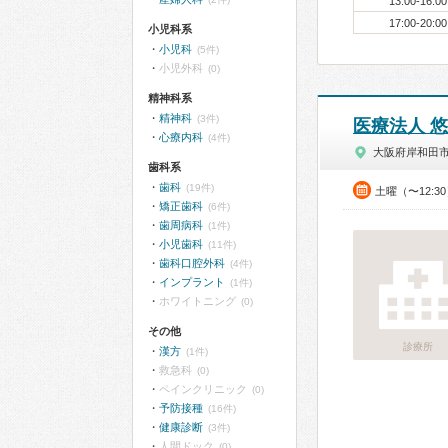
13:00-16:00
17:00-20:00
小児科系
小児科
(5件)
小児外科
(0)
精神科系
精神科
(3件)
医療法人 
心療内科
(4件)
大阪府岸和田
歯科系
歯科
(19件)
土曜（〜12:3
矯正歯科
(6件)
歯周病科
(1件)
小児歯科
(11件)
歯科口腔外科
(4件)
インプラント
(1件)
ホワイトニング
(0)
その他
診療所
漢方
(1件)
救急科
(0)
ペインクリニック
(0)
予防接種
(16件)
健康診断
(3件)
人間ドック
(0)