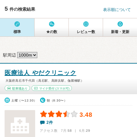
5
件の検索結果
表示順について
標準
★の数
レビュー数
新着・更新
駅周辺
医療法人 やだクリニック
大阪府高石市千代田（高石駅、高師浜駅、伽羅橋駅）
駐車場あり
マイナ受付
(スマホ可)
土曜（〜12:30）
朝（8:30〜）
3.48
2件
アクセス数 7月:
58
| 6月:
29