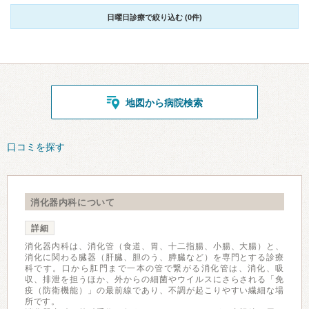
日曜日診療で絞り込む (0件)
地図から病院検索
口コミを探す
消化器内科について
詳細
消化器内科は、消化管（食道、胃、十二指腸、小腸、大腸）と、
消化に関わる臓器（肝臓、胆のう、膵臓など）を専門とする診療
科です。口から肛門まで一本の管で繋がる消化管は、消化、吸
収、排泄を担うほか、外からの細菌やウイルスにさらされる「免
疫（防衛機能）」の最前線であり、不調が起こりやすい繊細な場
所です。