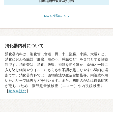
日曜日診療で絞り込む (0件)
口コミ検索はこちら
消化器内科について
消化器内科は、消化管（食道、胃、十二指腸、小腸、大腸）と、
消化に関わる臓器（肝臓、胆のう、膵臓など）を専門とする診療
科です。消化管は、消化、吸収、排泄を担うほか、食物と一緒に
入り込む細菌やウイルスにさらされ不調が起こりやすい繊細な場
所です。消化器内科では、薬物療法や生活習慣指導、内視鏡を用
いたポリープ除去などを行います。また、初期のがんは自覚症状
が乏しいため、腹部超音波検査（エコー）や内視鏡検査に…
【
続きを読む
】