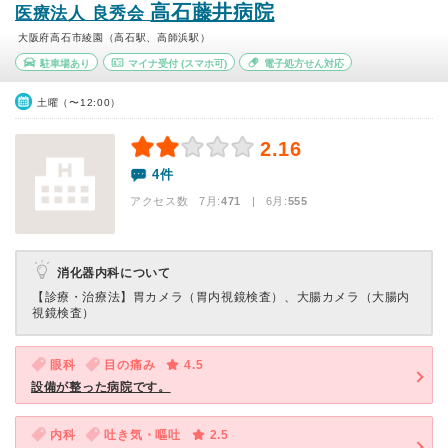
高石藤井病院
医療法人 良秀会
大阪府高石市綾園（高石駅、高師浜駅）
駐車場あり
マイナ受付
(スマホ可)
電子処方せん対応
土曜（〜12:00）
2.16
4件
アクセス数 7月:
471
| 6月:
555
消化器内科について
【診療・治療法】
胃カメラ（胃内視鏡検査）、大腸カメラ（大腸内
視鏡検査）
眼科
目の痛み
4.5
設備が整った病院です。
内科
吐き気・嘔吐
2.5