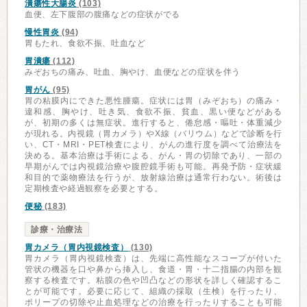
潰瘍性大腸炎
(103)
血便、左下腹部の腹痛などの症状がでる
慢性胃炎
(94)
胃もたれ、食欲不振、吐血など
胃潰瘍
(112)
みぞおちの痛み、吐血、胸やけ、血便などの症状を伴う
胃がん
(95)
胃の粘膜内にできた悪性腫瘍。症状には胃（みぞおち）の痛み・
違和感、胸やけ、吐き気、食欲不振、貧血、黒い便などがある
が、初期の多くは無症状。進行すると、倦怠感・嘔吐・体重減少
が現れる。内視鏡（胃カメラ）やX線（バリウム）などで診断を行
い、CT・MRI・PET検査により、がんの進行度を調べて治療法を
決める。基本治療は手術による、がん・胃の切除であり、一部の
早期がんでは内視鏡治療や腹腔鏡手術も可能。再発予防・症状緩
和目的で薬物療法を行うが、放射線治療は通常行わない。術後は
定期検査や経過観察を必要とする。
便秘
(183)
診療・治療法
胃カメラ（胃内視鏡検査）
(130)
胃カメラ（胃内視鏡検査）は、先端に高性能なスコープが付いた
管状の機器を口や鼻から挿入し、食道・胃・十二指腸の内部を観
察する検査です。粘膜の色や凹凸などの形状を詳しく確認するこ
とが可能です。必要に応じて、組織の採取（生検）を行ったり、
ポリープの切除や止血処理などの治療を行ったりすることも可能