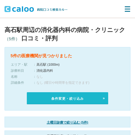
高石駅周辺の消化器内科の病院・クリニック
口コミ・評判
（5件）
5件の医療機関が見つかりました
エリア・駅
高石駅 (1000m)
診療科目
消化器内科
名称
なし
詳細条件
なし (曜日や時間帯を指定できます)
条件変更・絞り込み
土曜日診療で絞り込む (5件)