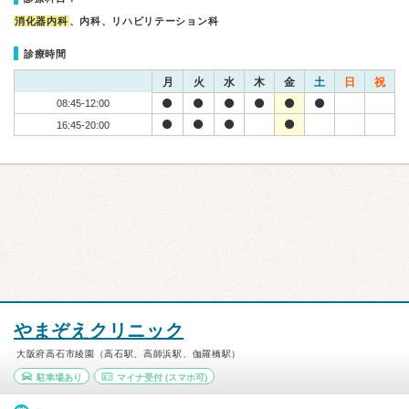
消化器内科
、内科、リハビリテーション科
診療時間
月
火
水
木
金
土
日
祝
08:45-12:00
16:45-20:00
やまぞえクリニック
大阪府高石市綾園（高石駅、高師浜駅、伽羅橋駅）
駐車場あり
マイナ受付
(スマホ可)