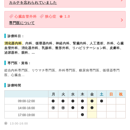
カルテを忘れられていました
心臓血管外科
狭心症
1.0
専門医について
診療科目：
消化器内科
、内科、循環器内科、神経内科、腎臓内科、人工透析、外科、心臓
血管外科、消化器外科、乳腺科、整形外科、リハビリテーション科、皮膚科、
泌尿器科、眼科、…
専門医・資格：
総合内科専門医、リウマチ専門医、外科専門医、糖尿病専門医、循環器専門
医、心臓血…
診療時間
月
火
水
木
金
土
日
祝
09:00-12:00
14:00-16:00
17:00-19:00
13:00-16:00