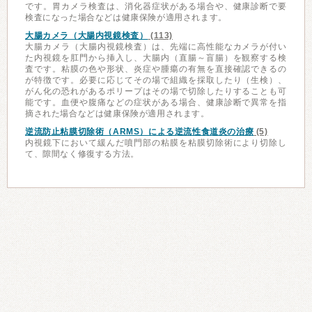
です。胃カメラ検査は、消化器症状がある場合や、健康診断で要
検査になった場合などは健康保険が適用されます。
大腸カメラ（大腸内視鏡検査）
(113)
大腸カメラ（大腸内視鏡検査）は、先端に高性能なカメラが付い
た内視鏡を肛門から挿入し、大腸内（直腸～盲腸）を観察する検
査です。粘膜の色や形状、炎症や腫瘍の有無を直接確認できるの
が特徴です。必要に応じてその場で組織を採取したり（生検）、
がん化の恐れがあるポリープはその場で切除したりすることも可
能です。血便や腹痛などの症状がある場合、健康診断で異常を指
摘された場合などは健康保険が適用されます。
逆流防止粘膜切除術（ARMS）による逆流性食道炎の治療
(5)
内視鏡下において緩んだ噴門部の粘膜を粘膜切除術により切除し
て、隙間なく修復する方法。