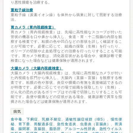
り悪性腫瘍を治療する。
重粒子線治療
重粒子線（炭素イオン線）を体外から病巣に対して照射する治療
法。
胃カメラ（胃内視鏡検査）
胃カメラ（胃内視鏡検査）は、先端に高性能なスコープが付いた
管状の機器を口や鼻から挿入し、食道・胃・十二指腸の内部を観
察する検査です。粘膜の色や凹凸などの形状を詳しく確認するこ
とが可能です。必要に応じて、組織の採取（生検）を行ったり、
ポリープの切除や止血処理などの治療を行ったりすることも可能
です。胃カメラ検査は、消化器症状がある場合や、健康診断で要
検査になった場合などは健康保険が適用されます。
大腸カメラ（大腸内視鏡検査）
大腸カメラ（大腸内視鏡検査）は、先端に高性能なカメラが付い
た内視鏡を肛門から挿入し、大腸内（直腸～盲腸）を観察する検
査です。粘膜の色や形状、炎症や腫瘍の有無を直接確認できるの
が特徴です。必要に応じてその場で組織を採取したり（生検）、
がん化の恐れがあるポリープはその場で切除したりすることも可
能です。血便や腹痛などの症状がある場合、健康診断で異常を指
摘された場合などは健康保険が適用されます。
病気
食中毒
、
下痢症
、
乳糖不耐症
、
過敏性腸症候群（IBS）
、
慢性便
秘
、
胃下垂
、
胃酸過多症
、
急性食道炎
、
虫垂炎（盲腸炎）
、
胃潰
瘍
、
腸閉塞
、
直腸脱
、
脂肪肝
、
アルコール性肝炎
、
急性ウイルス