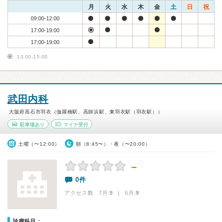
月
火
水
木
金
土
日
祝
09:00-12:00
17:00-19:00
17:00-19:00
13:00-15:00
武田内科
大阪府高石市羽衣（伽羅橋駅、高師浜駅、東羽衣駅（羽衣駅））
駐車場あり
マイナ受付
土曜（〜12:00）
朝（8:45〜）・夜（〜20:00）
－
0件
アクセス数 7月:
9
| 6月:
9
診療科目：