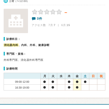
土曜（〜12:00）
－
0件
アクセス数 7月:
7
| 6月:
15
診療科目：
消化器内科
、内科、外科、健康診断
専門医・資格：
外科専門医、消化器外科専門医
診療時間
月
火
水
木
金
土
日
祝
09:00-12:00
16:30-19:00