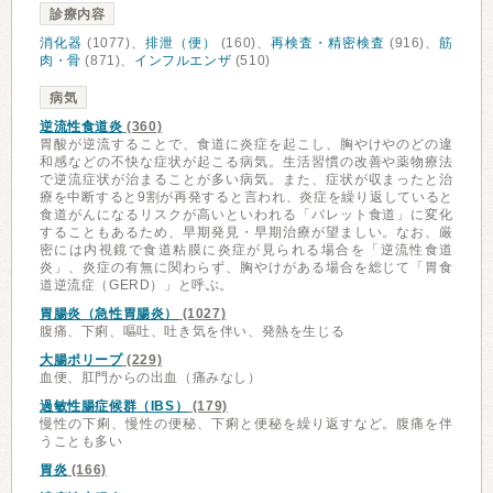
診療内容
消化器
(1077)、
排泄（便）
(160)、
再検査・精密検査
(916)、
筋
肉・骨
(871)、
インフルエンザ
(510)
病気
逆流性食道炎
(360)
胃酸が逆流することで、食道に炎症を起こし、胸やけやのどの違
和感などの不快な症状が起こる病気。生活習慣の改善や薬物療法
で逆流症状が治まることが多い病気。また、症状が収まったと治
療を中断すると9割が再発すると言われ、炎症を繰り返していると
食道がんになるリスクが高いといわれる「バレット食道」に変化
することもあるため、早期発見・早期治療が望ましい。なお、厳
密には内視鏡で食道粘膜に炎症が見られる場合を「逆流性食道
炎」、炎症の有無に関わらず、胸やけがある場合を総じて「胃食
道逆流症（GERD）」と呼ぶ。
胃腸炎（急性胃腸炎）
(1027)
腹痛、下痢、嘔吐、吐き気を伴い、発熱を生じる
大腸ポリープ
(229)
血便、肛門からの出血（痛みなし）
過敏性腸症候群（IBS）
(179)
慢性の下痢、慢性の便秘、下痢と便秘を繰り返すなど。腹痛を伴
うことも多い
胃炎
(166)