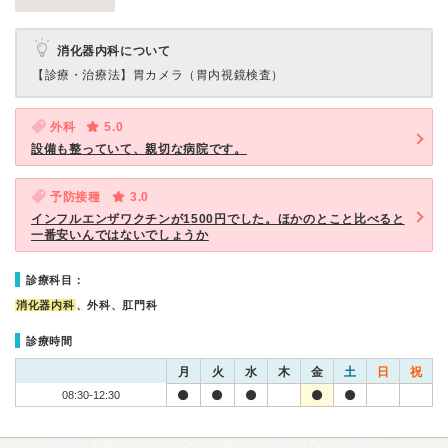
消化器内科について
【診療・治療法】
胃カメラ（胃内視鏡検査）
外科
5.0
設備も整っていて、親切な病院です。
予防接種
3.0
インフルエンザワクチンが1500円でした。ほかのとこと比べると
一番安いんではないでしょうか
診療科目：
消化器内科
、外科、肛門科
診療時間
月
火
水
木
金
土
日
祝
08:30-12:30