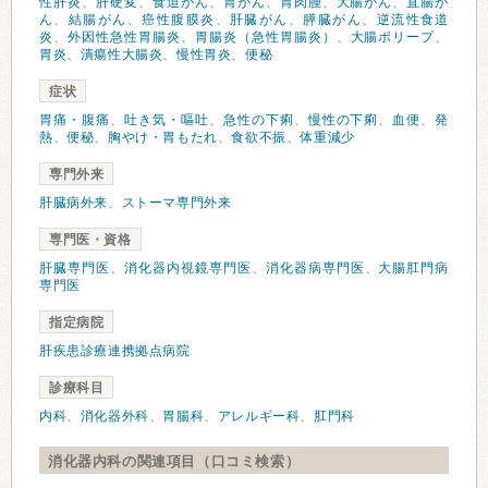
性肝炎
、
肝硬変
、
食道がん
、
胃がん
、
胃肉腫
、
大腸がん
、
直腸が
ん
、
結腸がん
、
癌性腹膜炎
、
肝臓がん
、
膵臓がん
、
逆流性食道
炎
、
外因性急性胃腸炎
、
胃腸炎（急性胃腸炎）
、
大腸ポリープ
、
胃炎
、
潰瘍性大腸炎
、
慢性胃炎
、
便秘
症状
胃痛・腹痛
、
吐き気・嘔吐
、
急性の下痢
、
慢性の下痢
、
血便
、
発
熱
、
便秘
、
胸やけ・胃もたれ
、
食欲不振
、
体重減少
専門外来
肝臓病外来
、
ストーマ専門外来
専門医・資格
肝臓専門医
、
消化器内視鏡専門医
、
消化器病専門医
、
大腸肛門病
専門医
指定病院
肝疾患診療連携拠点病院
診療科目
内科
、
消化器外科
、
胃腸科
、
アレルギー科
、
肛門科
消化器内科の関連項目（口コミ検索）