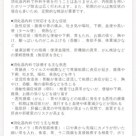
消化器内科で外科手術を行うことはありませんが、内視鏡を用い
たポリープ除去は広く行われます。また、初期のがんは無症状の
場合も多いため、定期的な検診が重要です。
■消化器内科で対応する主な症状
・急性症状：腹痛や胃の痛み、吐き気や嘔吐、下痢、血便や黒い
便（タール便）、発熱など
・慢性症状：慢性的な便秘や下痢、胃もたれ、お腹の張り、胸や
け、酸っぱいものがこみ上げる（呑酸）、食欲不振、体重減少な
ど
・健康診断での指摘：便潜血陽性、肝機能の異常、がん検診など
の要精密検査（無症状を含む）
■消化器内科で診療する主な疾患
・胃腸炎：ウイルスや細菌などで胃腸粘膜に炎症が起き、腹痛や
下痢、吐き気、嘔吐、発熱などを伴う
・逆流性食道炎：胃酸が食道に逆流して粘膜に炎症が起こり、胸
やけ、呑酸、喉の違和感などを生じる
・過敏性腸症候群（IBS）：検査では異常がないが、便秘や下痢、
腹痛、お腹の張りなどを繰り返す
・悪性腫瘍（がん）：胃や大腸などの粘膜に発生する悪性の腫瘍
で、初期は無症状だが、進行すると血便や体重減少などが現れる
・脂肪肝：肝臓に過度の中性脂肪が溜まった状態で、放置すると
肝炎や肝硬変のリスクが高まる
■消化器内科で行う主な検査
・胃カメラ（胃内視鏡検査）：口や鼻から先端にカメラが付いた
細い管を入れ、食道、胃、十二指腸を直接観察する検査で、ポリ