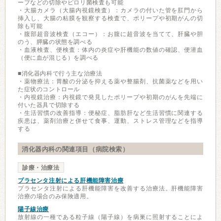
ープなどの切除やピロリ菌検査も可能
・大腸カメラ（大腸内視鏡検査）：カメラの付いた管を肛門から
挿入し、大腸の粘膜を観察する検査で、ポリープや初期がんの切
除も可能
・腹部超音波検査（エコー）：お腹に超音波を当てて、肝臓や胆
のう、膵臓の状態を調べる
・血液検査、便検査：体内の炎症や肝機能の数値の確認、便潜血
（便に血が混じる）を調べる
■消化器内科で行う主な治療法
・薬物療法：胃酸の分泌を抑える薬や整腸剤、抗菌薬などを用い
た症状のコントロール
・内視鏡治療：内視鏡で発見したポリープや初期のがんを先端に
付いた器具で切除する
・生活習慣の改善指導：便秘症、脂肪肝など生活習慣に関連する
疾患は、薬剤治療と併せて食事、運動、ストレス管理などを指導
する
消化器内科の関連項目（病院検索）
診療・治療法
プラセンタ注射による肝機能障害治療
プラセンタ注射による肝機能障害を改善する治療法。肝機能障害
治療の場合のみ保険適用。
陽子線治療
放射線の一種である粒子線（陽子線）を病巣に照射することによ