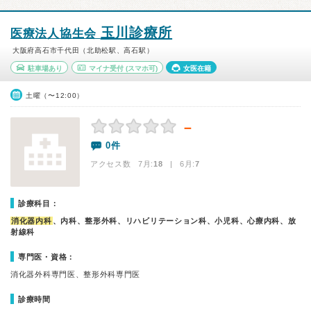
玉川診療所
医療法人協生会
大阪府高石市千代田（北助松駅、高石駅）
駐車場あり
マイナ受付
(スマホ可)
女医在籍
土曜（〜12:00）
－
0件
アクセス数 7月:
18
| 6月:
7
診療科目：
消化器内科
、内科、整形外科、リハビリテーション科、小児科、心療内科、放
射線科
専門医・資格：
消化器外科専門医、整形外科専門医
診療時間