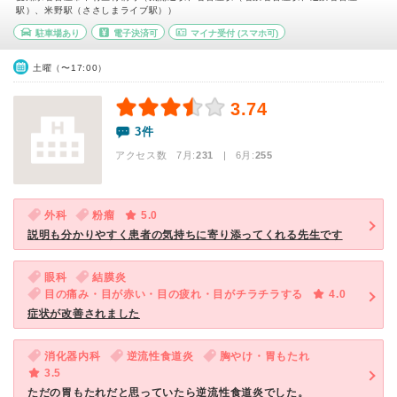
駅）、米野駅（ささしまライブ駅））
駐車場あり
電子決済可
マイナ受付
(スマホ可)
土曜（〜17:00）
3.74
3件
アクセス数 7月:
231
| 6月:
255
外科
粉瘤
5.0
説明も分かりやすく患者の気持ちに寄り添ってくれる先生です
眼科
結膜炎
目の痛み・目が赤い・目の疲れ・目がチラチラする
4.0
症状が改善されました
消化器内科
逆流性食道炎
胸やけ・胃もたれ
3.5
ただの胃もたれだと思っていたら逆流性食道炎でした。