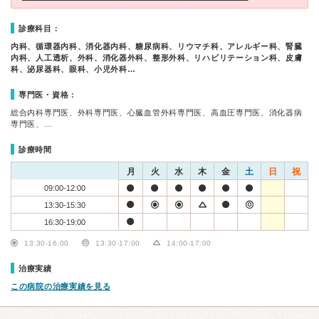
診療科目：
内科、循環器内科、消化器内科、糖尿病科、リウマチ科、アレルギー科、腎臓
内科、人工透析、外科、消化器外科、整形外科、リハビリテーション科、皮膚
科、泌尿器科、眼科、小児外科…
専門医・資格：
総合内科専門医、外科専門医、心臓血管外科専門医、高血圧専門医、消化器病
専門医、…
診療時間
月
火
水
木
金
土
日
祝
09:00-12:00
13:30-15:30
16:30-19:00
13:30-16:00
13:30-17:00
14:00-17:00
治療実績
この病院の治療実績を見る