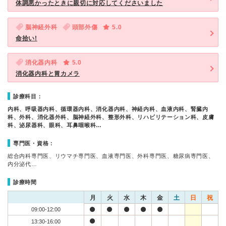
体調悪かったときに親切に対応してくださいました
脳神経外科
頭部外傷
5.0
命拾い!
消化器内科
5.0
消化器内科と胃カメラ
診療科目：
内科、呼吸器内科、循環器内科、消化器内科、神経内科、血液内科、腎臓内
科、外科、消化器外科、脳神経外科、整形外科、リハビリテーション科、皮膚
科、泌尿器科、眼科、耳鼻咽喉科…
専門医・資格：
総合内科専門医、リウマチ専門医、血液専門医、外科専門医、糖尿病専門医、
内分泌代…
診療時間
月
火
水
木
金
土
日
祝
09:00-12:00
13:30-16:00