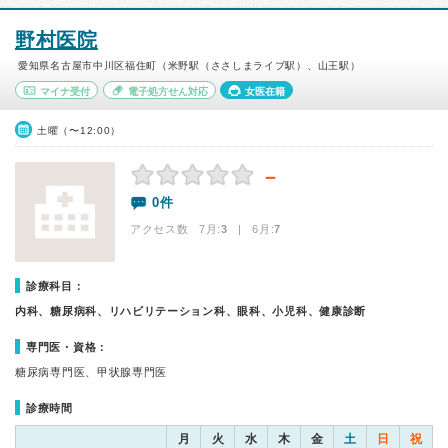
野村医院
愛知県名古屋市中川区福住町（米野駅（ささしまライブ駅）、山王駅）
マイナ受付
電子処方せん対応
女医在籍
土曜（〜12:00）
－
0件
アクセス数 7月:
3
| 6月:
7
診療科目：
内科、糖尿病科、リハビリテーション科、眼科、小児科、健康診断
専門医・資格：
糖尿病専門医、甲状腺専門医
診療時間
月
火
水
木
金
土
日
祝