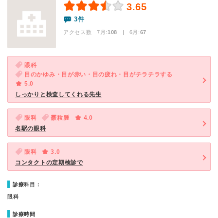
3.65
3件
アクセス数 7月:
108
| 6月:
67
眼科
目のかゆみ・目が赤い・目の疲れ・目がチラチラする
5.0
しっかりと検査してくれる先生
眼科
霰粒腫
4.0
名駅の眼科
眼科
3.0
コンタクトの定期検診で
診療科目：
眼科
診療時間