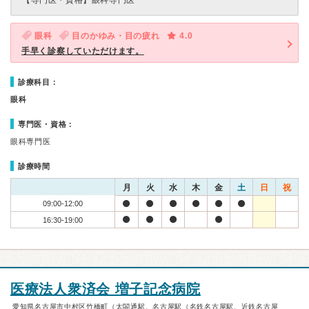
【専門医・資格】
眼科専門医
眼科
目のかゆみ・目の疲れ
4.0
手早く診察していただけます。
診療科目：
眼科
専門医・資格：
眼科専門医
診療時間
月
火
水
木
金
土
日
祝
09:00-12:00
16:30-19:00
医療法人衆済会 増子記念病院
愛知県名古屋市中村区竹橋町（太閤通駅、名古屋駅（名鉄名古屋駅、近鉄名古屋