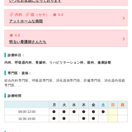
いつもお世話になっております
内科
咳（セキ）
5.0
アットホームな病院
4.0
明るい看護師さんたち
診療科目：
内科、呼吸器内科、胃腸科、リハビリテーション科、眼科、健康診断
専門医・資格：
総合内科専門医、呼吸器専門医、消化器病専門医、肝臓専門医、消化器内視鏡
専門医、…
診療時間
月
火
水
木
金
土
日
祝
09:00-12:00
16:30-19:00