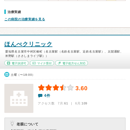
治療実績
この病院の治療実績を見る
ほんべクリニック
愛知県名古屋市中村区椿町（名古屋駅（名鉄名古屋駅、近鉄名古屋駅）、太閤通駅、
米野駅（ささしまライブ駅））
電子決済可
マイナ受付
電子処方せん対応
土曜（〜18:00）
3.60
4件
アクセス数 7月:
61
| 6月:
109
老眼について