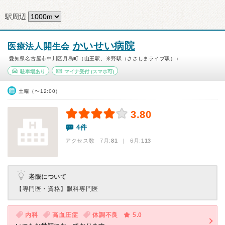
駅周辺
かいせい病院
医療法人開生会
愛知県名古屋市中川区月島町（山王駅、米野駅（ささしまライブ駅））
駐車場あり
マイナ受付
(スマホ可)
土曜（〜12:00）
3.80
4件
アクセス数 7月:
81
| 6月:
113
老眼について
【専門医・資格】
眼科専門医
内科
高血圧症
体調不良
5.0