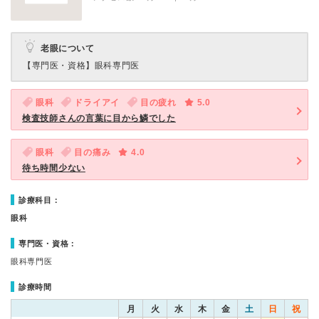
老眼について
【専門医・資格】
眼科専門医
眼科
ドライアイ
目の疲れ
5.0
検査技師さんの言葉に目から鱗でした
眼科
目の痛み
4.0
待ち時間少ない
診療科目：
眼科
専門医・資格：
眼科専門医
診療時間
月
火
水
木
金
土
日
祝