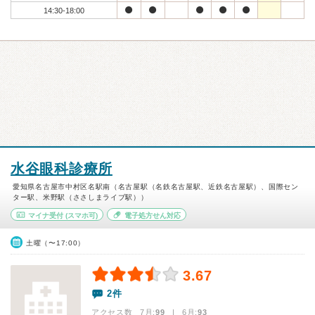
14:30-18:00
水谷眼科診療所
愛知県名古屋市中村区名駅南（名古屋駅（名鉄名古屋駅、近鉄名古屋駅）、国際セン
ター駅、米野駅（ささしまライブ駅））
マイナ受付
(スマホ可)
電子処方せん対応
土曜（〜17:00）
3.67
2件
アクセス数 7月:
99
| 6月:
93