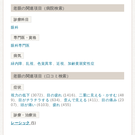
老眼の関連項目（病院検索）
診療科目
眼科
専門医・資格
眼科専門医
病気
緑内障
、
乱視
、
色覚異常
、
近視
、
加齢黄斑変性症
老眼の関連項目（口コミ検索）
症状
視力の低下
(3072)、
目の疲れ
(1416)、
二重に見える・かすむ
(48
9)、
目がチラチラする
(634)、
歪んで見える
(411)、
目の痛み
(23
07)、
頭が痛い
(6103)、
疲れ
(455)
診療・治療法
レーシック
(5)