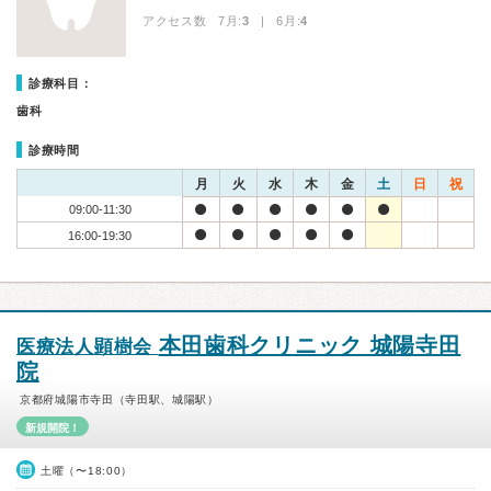
アクセス数 7月:
3
| 6月:
4
診療科目：
歯科
診療時間
月
火
水
木
金
土
日
祝
09:00-11:30
16:00-19:30
本田歯科クリニック 城陽寺田
医療法人顕樹会
院
京都府城陽市寺田（寺田駅、城陽駅）
新規開院！
土曜（〜18:00）