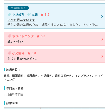
虫歯の口コミ
小児歯科
虫歯
3.5
いつも混んでいます
子供の歯の治療のため、通院することになりました。 ネット予約をしたところ、3日後に電話があり、1週間ほど早めに診れる日にちに変更していただけました。 ネット予約よりも電話予約の方がスムーズのようで
ホワイトニング
5.0
通いやすい
小児歯科
5.0
とても良かったです。
診療科目：
歯科、矯正歯科、歯周病科、小児歯科、歯科口腔外科、インプラント、ホワイ
トニング
専門医・資格：
小児歯科専門医
診療時間