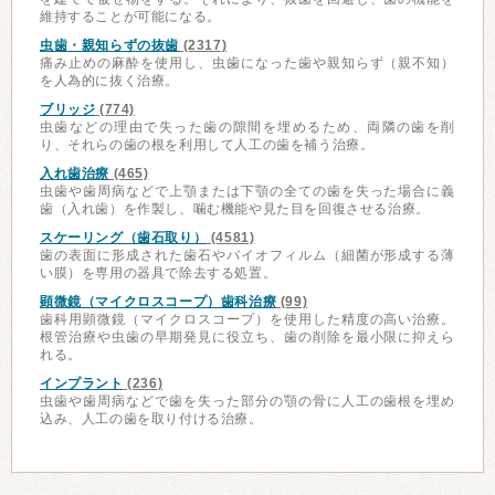
維持することが可能になる。
虫歯・親知らずの抜歯
(2317)
痛み止めの麻酔を使用し、虫歯になった歯や親知らず（親不知）
を人為的に抜く治療。
ブリッジ
(774)
虫歯などの理由で失った歯の隙間を埋めるため、両隣の歯を削
り、それらの歯の根を利用して人工の歯を補う治療。
入れ歯治療
(465)
虫歯や歯周病などで上顎または下顎の全ての歯を失った場合に義
歯（入れ歯）を作製し、噛む機能や見た目を回復させる治療。
スケーリング（歯石取り）
(4581)
歯の表面に形成された歯石やバイオフィルム（細菌が形成する薄
い膜）を専用の器具で除去する処置。
顕微鏡（マイクロスコープ）歯科治療
(99)
歯科用顕微鏡（マイクロスコープ）を使用した精度の高い治療。
根管治療や虫歯の早期発見に役立ち、歯の削除を最小限に抑えら
れる。
インプラント
(236)
虫歯や歯周病などで歯を失った部分の顎の骨に人工の歯根を埋め
込み、人工の歯を取り付ける治療。