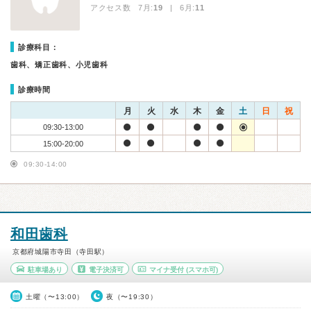
アクセス数 7月:
19
| 6月:
11
診療科目：
歯科、矯正歯科、小児歯科
診療時間
月
火
水
木
金
土
日
祝
09:30-13:00
15:00-20:00
09:30-14:00
和田歯科
京都府城陽市寺田（寺田駅）
駐車場あり
電子決済可
マイナ受付
(スマホ可)
土曜（〜13:00）
夜（〜19:30）