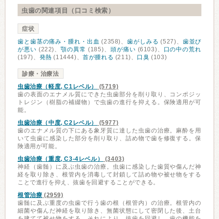
虫歯の関連項目（口コミ検索）
症状
歯と歯茎の痛み・腫れ・出血
(2358)、
歯がしみる
(527)、
歯並び
が悪い
(222)、
顎の異常
(185)、
頭が痛い
(6103)、
口の中の荒れ
(197)、
発熱
(11444)、
首が腫れる
(211)、
口臭
(103)
診療・治療法
虫歯治療（軽度, C1レベル）
(5719)
歯の表面のエナメル質にできた虫歯部分を削り取り、コンポジッ
トレジン（樹脂の補綴物）で虫歯の進行を抑える。保険適用が可
能。
虫歯治療（中度, C2レベル）
(5977)
歯のエナメル質の下にある象牙質に達した虫歯の治療。麻酔を用
いて虫歯に感染した部分を削り取り、詰め物で歯を修復する。保
険適用が可能。
虫歯治療（重度, C3-4レベル）
(3403)
神経（歯髄）に及ぶ虫歯の治療。虫歯に感染した歯質や傷んだ神
経を取り除き、根管内を消毒して封鎖して詰め物や被せ物をする
ことで進行を抑え、抜歯を回避することができる。
根管治療
(2959)
歯髄に及ぶ重度の虫歯で行う歯の根（根管内）の治療。根管内の
細菌や傷んだ神経を取り除き、無菌状態にして密閉した後、土台
を建てて被せ物をする。それにより、抜歯を回避し、歯の機能を