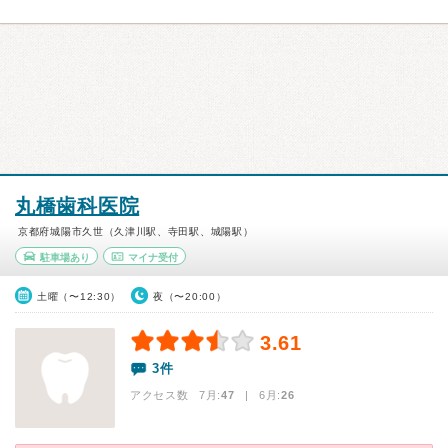
丸橋歯科医院
京都府城陽市久世（久津川駅、寺田駅、城陽駅）
駐車場あり
マイナ受付
土曜（〜12:30）
夜（〜20:00）
3.61
3件
アクセス数 7月:
47
| 6月:
26