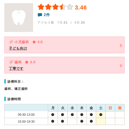
3.46
2件
アクセス数 7月:
21
| 6月:
25
小児歯科
4.0
子ども向け
歯科
4.0
丁寧です
診療科目：
歯科、矯正歯科
診療時間
月
火
水
木
金
土
日
祝
09:30-13:00
15:00-19:30