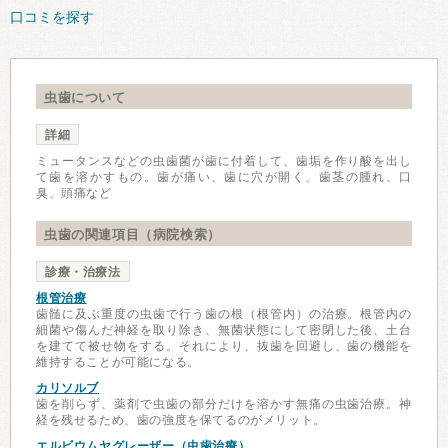
口コミを探す
虫歯について
詳細
ミュータンスなどの虫歯菌が歯に付着して、歯垢を作り酸を出し
て歯を溶かすもの。歯が痛い、歯に穴が開く、歯茎の腫れ、口
臭、頭痛など
虫歯の関連項目（病院検索）
診療・治療法
根管治療
歯髄に及ぶ重度の虫歯で行う歯の根（根管内）の治療。根管内の
細菌や傷んだ神経を取り除き、無菌状態にして密閉した後、土台
を建てて被せ物をする。それにより、抜歯を回避し、歯の機能を
維持することが可能になる。
カリソルブ
歯を削らず、薬剤で虫歯の部分だけを溶かす無痛の虫歯治療。神
経を残せるため、歯の強度を保てるのがメリット。
エルビウムヤグレーザー（虫歯治療）