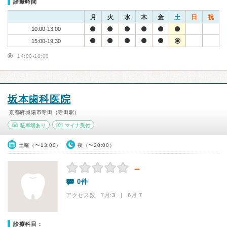
診療時間
月
火
水
木
金
土
日
祝
10:00-13:00
15:00-19:30
14:00-18:00
坂本歯科医院
京都府城陽市寺田（寺田駅）
駐車場あり
マイナ受付
土曜（〜13:00）
夜（〜20:00）
－
0件
アクセス数 7月:
3
| 6月:
7
診療科目：