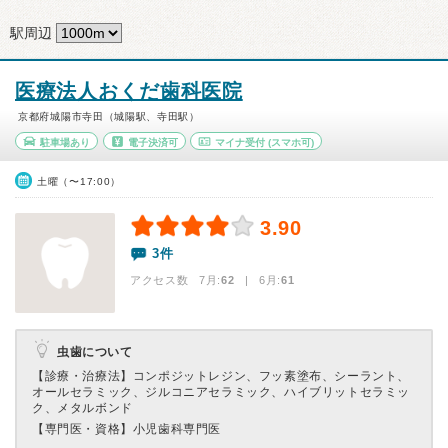
駅周辺
医療法人おくだ歯科医院
京都府城陽市寺田（城陽駅、寺田駅）
駐車場あり
電子決済可
マイナ受付
(スマホ可)
土曜（〜17:00）
3.90
3件
アクセス数 7月:
62
| 6月:
61
虫歯について
【診療・治療法】
コンポジットレジン、フッ素塗布、シーラント、
オールセラミック、ジルコニアセラミック、ハイブリットセラミッ
ク、メタルボンド
【専門医・資格】
小児歯科専門医