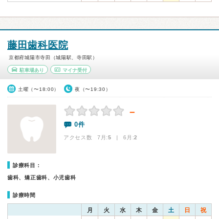
藤田歯科医院
京都府城陽市寺田（城陽駅、寺田駅）
駐車場あり
マイナ受付
土曜（〜18:00）
夜（〜19:30）
－
0件
アクセス数 7月:
5
| 6月:
2
診療科目：
歯科、矯正歯科、小児歯科
診療時間
月
火
水
木
金
土
日
祝