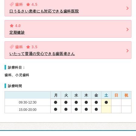
歯科
4.5
口うるさい患者にも対応できる歯科医院
4.0
定期健診
歯科
3.5
いたって普通の安心できる歯医者さん
診療科目：
歯科、小児歯科
診療時間
月
火
水
木
金
土
日
祝
09:30-12:30
15:00-20:00