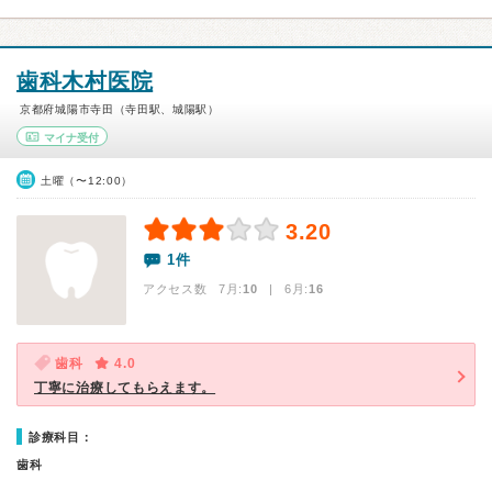
歯科木村医院
京都府城陽市寺田（寺田駅、城陽駅）
マイナ受付
土曜（〜12:00）
3.20
1件
アクセス数 7月:
10
| 6月:
16
歯科
4.0
丁寧に治療してもらえます。
診療科目：
歯科