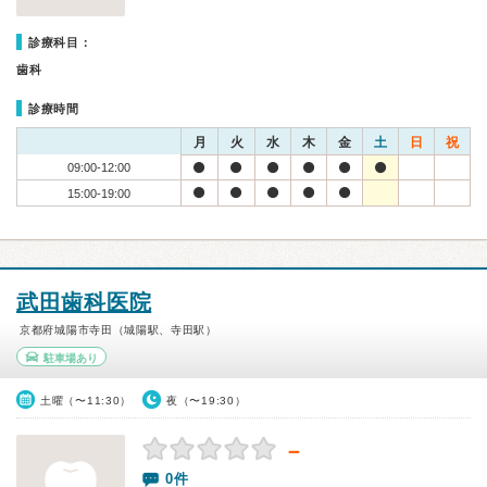
診療科目：
歯科
診療時間
月
火
水
木
金
土
日
祝
09:00-12:00
15:00-19:00
武田歯科医院
京都府城陽市寺田（城陽駅、寺田駅）
駐車場あり
土曜（〜11:30）
夜（〜19:30）
－
0件