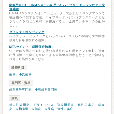
歯科用CAD・CAMシステムを用いたハイブリッドレジンによる歯
冠補綴
CAD/CAMシステムは、コンピューターで設計しミリングマシンで
補綴物を作製する方法。ハイブリッドレジン（プラスチックとセ
ラミックを混ぜた素材）を使用すると、金属アレルギーの心配が
ない。
ダイレクトボンディング
ハイブリッドセラミックという白いペースト状の材料で歯の機能
や見た目を修復する治療。
MTAセメント（歯髄保存治療）
強い殺菌作用と封鎖性を持つ水硬性の歯科用セメント素材。神経
に及ぶ深い虫歯でもMTAによる歯髄保存治療を行うことで神経を
残せる可能性が高くなる。
診療科目
歯科
、
小児歯科
専門医・資格
歯科麻酔専門医
、
小児歯科専門医
病気
根尖性歯周炎
、
ドライマウス
、
智歯周囲炎
、
真性口臭症
、
歯肉
炎
、
歯槽膿漏
、
歯髄炎
、
歯周病
、
仮性口臭症