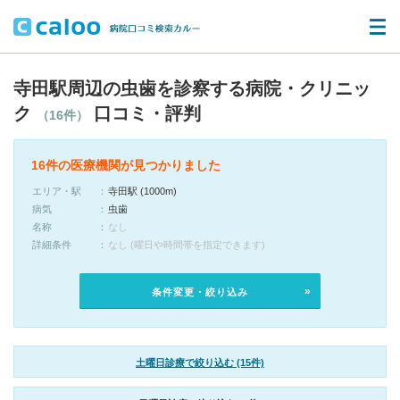
寺田駅周辺の虫歯を診察する病院・クリニッ
ク
口コミ・評判
（16件）
16件の医療機関が見つかりました
エリア・駅
寺田駅 (1000m)
病気
虫歯
名称
なし
詳細条件
なし (曜日や時間帯を指定できます)
条件変更・絞り込み
土曜日診療で絞り込む (15件)