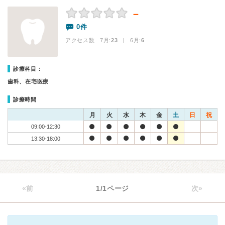
－
0件
アクセス数 7月:
23
| 6月:
6
診療科目：
歯科、在宅医療
診療時間
月
火
水
木
金
土
日
祝
09:00-12:30
13:30-18:00
«前
1/1ページ
次»