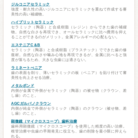
ジルコニアセラミック
強度・耐久性の高いジルコニアにセラミックを重ねて作成する審
美性の高い補綴物。
ハイブリットセラミック
セラミック（陶器）と合成樹脂（レジン）からできた歯の補綴
物。自然な白さを再現でき、オールセラミックに比べ費用を抑え
ることができるのがメリット。金属アレルギーの心配もない。
エステニアC＆B
セラミック（陶器）と合成樹脂（プラスチック）でできた歯の修
復材。自然な白さや噛み心地を再現できるが、金属に比べると強
度が落ちるため、大きな虫歯には適さない。
ラミネートべニア
歯の表面を削り、薄いセラミックの板（ベニア）を貼り付けて審
美性を向上させる治療。
メタルボンド
内側が金属で外側がセラミック（陶器）の被せ物（クラウン、差
し歯）のこと。
AGCガルバノクラウン
内側が純金で外側がセラミック（陶器）のクラウン（被せ物、差
し歯）のこと。
顕微鏡（マイクロスコープ）歯科治療
歯科用顕微鏡（マイクロスコープ）を使用した精度の高い治療。
根管治療や虫歯の早期発見に役立ち、歯の削除を最小限に抑えら
れる。