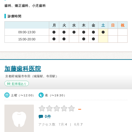
歯科、矯正歯科、小児歯科
診療時間
月
火
水
木
金
土
日
祝
09:00-13:00
15:00-20:00
加藤歯科医院
京都府城陽市寺田（城陽駅、寺田駅）
駐車場あり
土曜（〜12:00）
夜（〜19:30）
－
0件
アクセス数 7月:
4
| 6月:
7