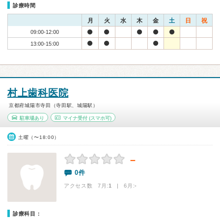
診療時間
月
火
水
木
金
土
日
祝
09:00-12:00
13:00-15:00
村上歯科医院
京都府城陽市寺田（寺田駅、城陽駅）
駐車場あり
マイナ受付
(スマホ可)
土曜（〜18:00）
－
0件
アクセス数 7月:
1
| 6月:
-
診療科目：