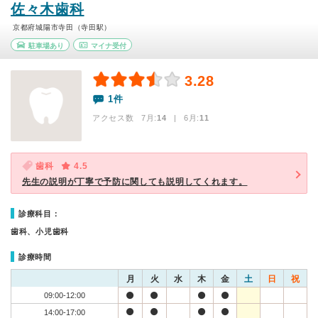
佐々木歯科
京都府城陽市寺田（寺田駅）
駐車場あり
マイナ受付
3.28
1件
アクセス数 7月:
14
| 6月:
11
歯科
4.5
先生の説明が丁寧で予防に関しても説明してくれます。
診療科目：
歯科、小児歯科
診療時間
月
火
水
木
金
土
日
祝
09:00-12:00
14:00-17:00