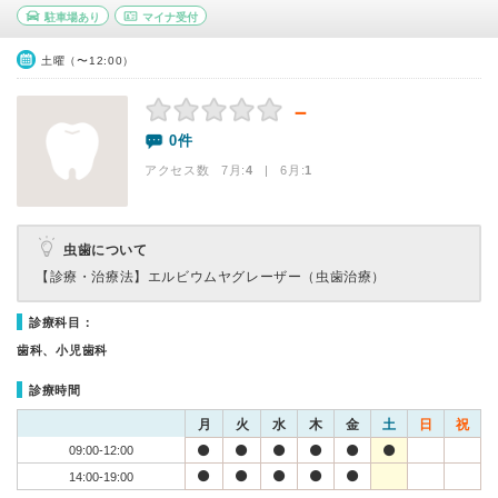
駐車場あり
マイナ受付
土曜（〜12:00）
－
0件
アクセス数 7月:
4
| 6月:
1
虫歯について
【診療・治療法】
エルビウムヤグレーザー（虫歯治療）
診療科目：
歯科、小児歯科
診療時間
月
火
水
木
金
土
日
祝
09:00-12:00
14:00-19:00