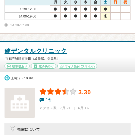
月
火
水
木
金
土
日
祝
09:30-12:30
14:00-19:00
14:30-17:00
健デンタルクリニック
京都府城陽市寺田（城陽駅、寺田駅）
駐車場あり
電子決済可
マイナ受付
(スマホ可)
土曜（〜19:00）
3.30
1件
アクセス数 7月:
21
| 6月:
16
虫歯について