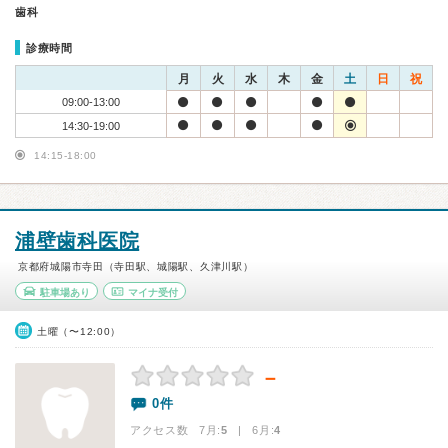
歯科
診療時間
月
火
水
木
金
土
日
祝
09:00-13:00
14:30-19:00
14:15-18:00
浦壁歯科医院
京都府城陽市寺田（寺田駅、城陽駅、久津川駅）
駐車場あり
マイナ受付
土曜（〜12:00）
－
0件
アクセス数 7月:
5
| 6月:
4