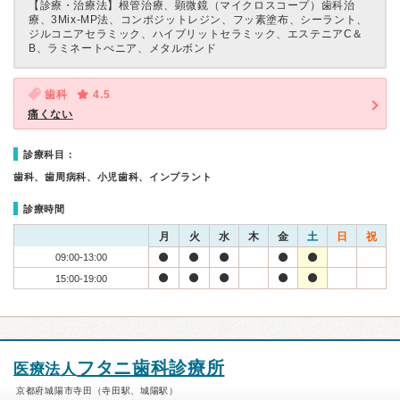
【診療・治療法】
根管治療、顕微鏡（マイクロスコープ）歯科治
療、3Mix-MP法、コンポジットレジン、フッ素塗布、シーラント、
ジルコニアセラミック、ハイブリットセラミック、エステニアC＆
B、ラミネートべニア、メタルボンド
歯科
4.5
痛くない
診療科目：
歯科、歯周病科、小児歯科、インプラント
診療時間
月
火
水
木
金
土
日
祝
09:00-13:00
15:00-19:00
フタニ歯科診療所
医療法人
京都府城陽市寺田（寺田駅、城陽駅）