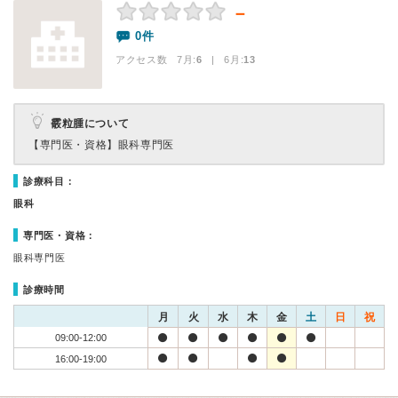
－
0件
アクセス数 7月:
6
| 6月:
13
霰粒腫について
【専門医・資格】
眼科専門医
診療科目：
眼科
専門医・資格：
眼科専門医
診療時間
月
火
水
木
金
土
日
祝
09:00-12:00
16:00-19:00