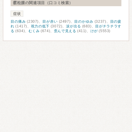
霰粒腫の関連項目（口コミ検索）
症状
目の痛み
(2307)、
目が赤い
(2497)、
目のかゆみ
(3237)、
目の疲
れ
(1417)、
視力の低下
(3072)、
涙が出る
(683)、
目がチラチラす
る
(634)、
むくみ
(674)、
歪んで見える
(411)、
けが
(5553)