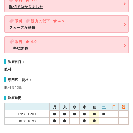
眼科
5.0
親切で助かりました
眼科
視力の低下
4.5
スムーズな診療
眼科
4.0
丁寧な診察
診療科目：
眼科
専門医・資格：
眼科専門医
診療時間
月
火
水
木
金
土
日
祝
09:30-12:00
16:00-18:30