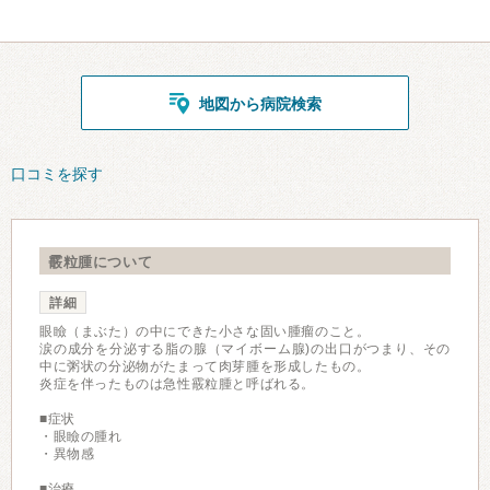
地図から病院検索
口コミを探す
霰粒腫について
詳細
眼瞼（まぶた）の中にできた小さな固い腫瘤のこと。
涙の成分を分泌する脂の腺（マイボーム腺)の出口がつまり、その
中に粥状の分泌物がたまって肉芽腫を形成したもの。
炎症を伴ったものは急性霰粒腫と呼ばれる。
■症状
・眼瞼の腫れ
・異物感
■治療