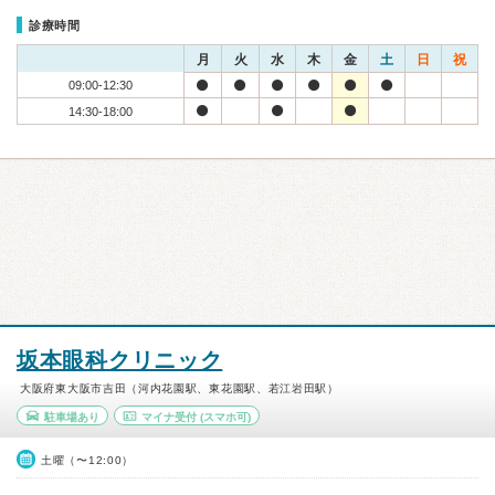
診療時間
月
火
水
木
金
土
日
祝
09:00-12:30
14:30-18:00
坂本眼科クリニック
大阪府東大阪市吉田（河内花園駅、東花園駅、若江岩田駅）
駐車場あり
マイナ受付
(スマホ可)
土曜（〜12:00）