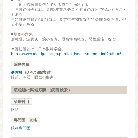
・手術：霰粒腫を包んでいる袋ごと摘出する
※早期の場合には、副腎皮質ステロイド薬の注射で完治すること
もある
※急性霰粒腫の場合には、まず抗生物質などで炎症を落ち着かせ
る必要がある
■類似の病気
麦粒腫、涙嚢炎、涙小管炎、眼窩蜂窩織炎、悪性腫瘍 など
▼霰粒腫とは（日本眼科学会）
https://www.nichigan.or.jp/public/disease/name.html?pdid=6
治療実績
霰粒腫
（DPC治療実績）
眼瞼、涙器、眼窩の疾患
霰粒腫の関連項目（病院検索）
診療科目
眼科
専門医・資格
眼科専門医