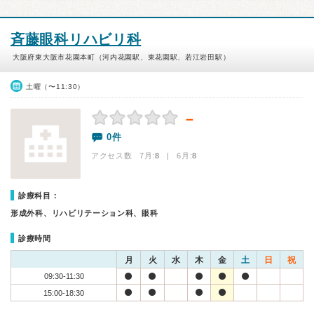
斉藤眼科リハビリ科
大阪府東大阪市花園本町（河内花園駅、東花園駅、若江岩田駅）
土曜（〜11:30）
－
0件
アクセス数 7月:
8
| 6月:
8
診療科目：
形成外科、リハビリテーション科、眼科
診療時間
月
火
水
木
金
土
日
祝
09:30-11:30
15:00-18:30