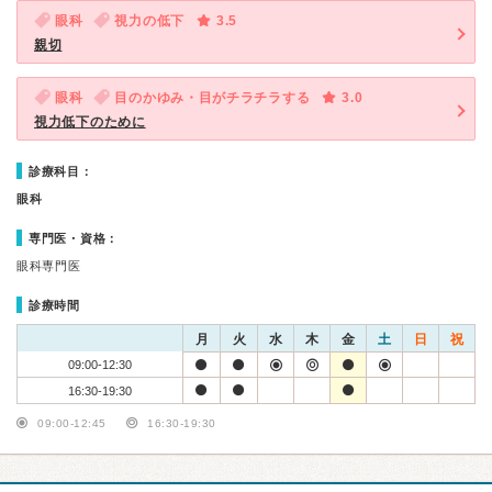
眼科
視力の低下
3.5
親切
眼科
目のかゆみ・目がチラチラする
3.0
視力低下のために
診療科目：
眼科
専門医・資格：
眼科専門医
診療時間
月
火
水
木
金
土
日
祝
09:00-12:30
16:30-19:30
09:00-12:45
16:30-19:30