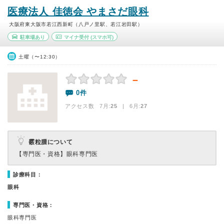
医療法人 佳徳会 やまさだ眼科
大阪府東大阪市若江西新町（八戸ノ里駅、若江岩田駅）
駐車場あり
マイナ受付
(スマホ可)
土曜（〜12:30）
－
0件
アクセス数 7月:
25
| 6月:
27
霰粒腫について
【専門医・資格】
眼科専門医
診療科目：
眼科
専門医・資格：
眼科専門医