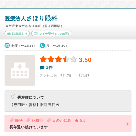
さほり眼科
医療法人
大阪府東大阪市若江本町（若江岩田駅）
駐車場あり
マイナ受付
(スマホ可)
土曜（〜12:45）
夜（〜19:30）
3.50
3件
アクセス数 7月:
79
| 6月:
97
霰粒腫について
【専門医・資格】
眼科専門医
眼科
花粉症
目のかゆみ
5.0
長年通い続けています