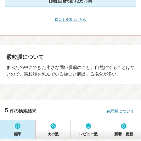
日曜日診療で絞り込む (0件)
口コミ検索はこちら
霰粒腫について
まぶたの中にできた小さな固い腫瘤のこと。自然に治ることはな
いので、霰粒腫を包んでいる袋ごと摘出する場合が多い。
5
件の検索結果
表示順について
標準
★の数
レビュー数
新着・更新