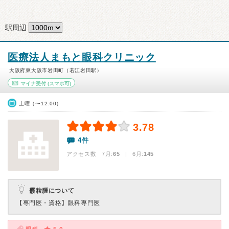
駅周辺
医療法人まもと眼科クリニック
大阪府東大阪市岩田町（若江岩田駅）
マイナ受付
(スマホ可)
土曜（〜12:00）
3.78
4件
アクセス数 7月:
65
| 6月:
145
霰粒腫について
【専門医・資格】
眼科専門医