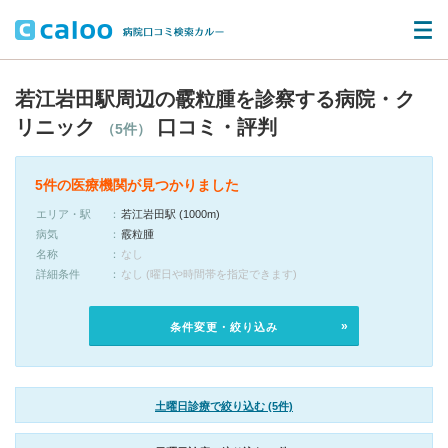
若江岩田駅周辺の霰粒腫を診察する病院・ク
リニック
口コミ・評判
（5件）
5件の医療機関が見つかりました
エリア・駅
若江岩田駅 (1000m)
病気
霰粒腫
名称
なし
詳細条件
なし (曜日や時間帯を指定できます)
条件変更・絞り込み
土曜日診療で絞り込む (5件)