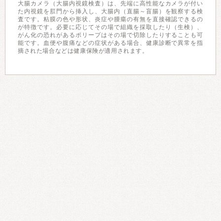
大腸カメラ（大腸内視鏡検査）は、先端に高性能なカメラが付い
た内視鏡を肛門から挿入し、大腸内（直腸～盲腸）を観察する検
査です。粘膜の色や形状、炎症や腫瘍の有無を直接確認できるの
が特徴です。必要に応じてその場で組織を採取したり（生検）、
がん化の恐れがあるポリープはその場で切除したりすることも可
能です。血便や腹痛などの症状がある場合、健康診断で異常を指
摘された場合などは健康保険が適用されます。