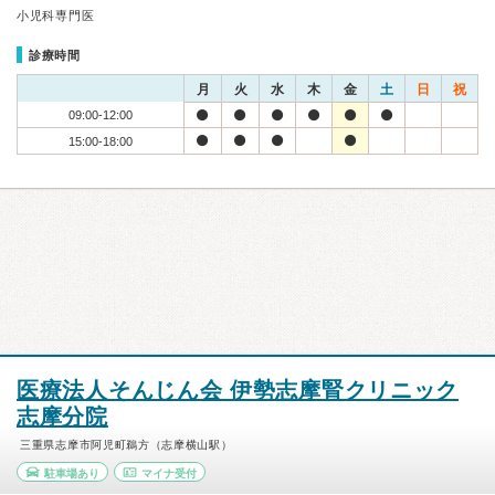
小児科専門医
診療時間
月
火
水
木
金
土
日
祝
09:00-12:00
15:00-18:00
医療法人そんじん会 伊勢志摩腎クリニック
志摩分院
三重県志摩市阿児町鵜方（志摩横山駅）
駐車場あり
マイナ受付