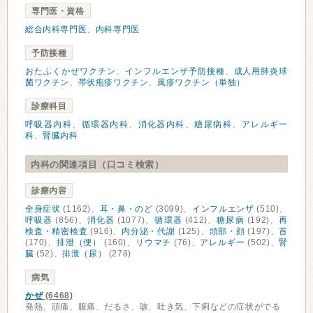
専門医・資格
総合内科専門医
、
内科専門医
予防接種
おたふくかぜワクチン
、
インフルエンザ予防接種
、
成人用肺炎球
菌ワクチン
、
帯状疱疹ワクチン
、
風疹ワクチン（単独）
診療科目
呼吸器内科
、
循環器内科
、
消化器内科
、
糖尿病科
、
アレルギー
科
、
腎臓内科
内科の関連項目（口コミ検索）
診療内容
全身症状
(1162)、
耳・鼻・のど
(3099)、
インフルエンザ
(510)、
呼吸器
(856)、
消化器
(1077)、
循環器
(412)、
糖尿病
(192)、
再
検査・精密検査
(916)、
内分泌・代謝
(125)、
頭部・顔
(197)、
首
(170)、
排泄（便）
(160)、
リウマチ
(76)、
アレルギー
(502)、
腎
臓
(52)、
排泄（尿）
(278)
病気
かぜ
(6468)
発熱、頭痛、腹痛、だるさ、咳、吐き気、下痢などの症状がでる