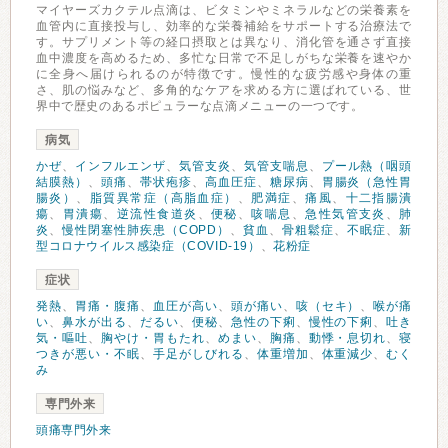
マイヤーズカクテル点滴は、ビタミンやミネラルなどの栄養素を
血管内に直接投与し、効率的な栄養補給をサポートする治療法で
す。サプリメント等の経口摂取とは異なり、消化管を通さず直接
血中濃度を高めるため、多忙な日常で不足しがちな栄養を速やか
に全身へ届けられるのが特徴です。慢性的な疲労感や身体の重
さ、肌の悩みなど、多角的なケアを求める方に選ばれている、世
界中で歴史のあるポピュラーな点滴メニューの一つです。
病気
かぜ
、
インフルエンザ
、
気管支炎
、
気管支喘息
、
プール熱（咽頭
結膜熱）
、
頭痛
、
帯状疱疹
、
高血圧症
、
糖尿病
、
胃腸炎（急性胃
腸炎）
、
脂質異常症（高脂血症）
、
肥満症
、
痛風
、
十二指腸潰
瘍
、
胃潰瘍
、
逆流性食道炎
、
便秘
、
咳喘息
、
急性気管支炎
、
肺
炎
、
慢性閉塞性肺疾患（COPD）
、
貧血
、
骨粗鬆症
、
不眠症
、
新
型コロナウイルス感染症（COVID-19）
、
花粉症
症状
発熱
、
胃痛・腹痛
、
血圧が高い
、
頭が痛い
、
咳（セキ）
、
喉が痛
い
、
鼻水が出る
、
だるい
、
便秘
、
急性の下痢
、
慢性の下痢
、
吐き
気・嘔吐
、
胸やけ・胃もたれ
、
めまい
、
胸痛
、
動悸・息切れ
、
寝
つきが悪い・不眠
、
手足がしびれる
、
体重増加
、
体重減少
、
むく
み
専門外来
頭痛専門外来