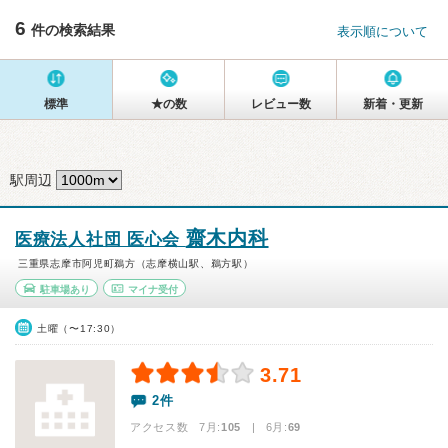
6
件の検索結果
表示順について
標準
★の数
レビュー数
新着・更新
駅周辺
齋木内科
医療法人社団 医心会
三重県志摩市阿児町鵜方（志摩横山駅、鵜方駅）
駐車場あり
マイナ受付
土曜（〜17:30）
3.71
2件
アクセス数 7月:
105
| 6月:
69