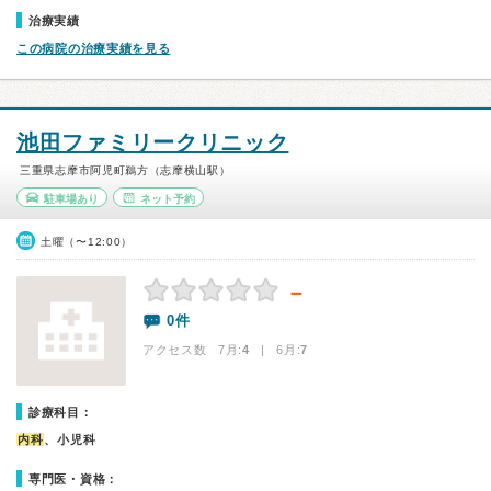
治療実績
この病院の治療実績を見る
池田ファミリークリニック
三重県志摩市阿児町鵜方（志摩横山駅）
駐車場あり
ネット予約
土曜（〜12:00）
－
0件
アクセス数 7月:
4
| 6月:
7
診療科目：
内科
、小児科
専門医・資格：