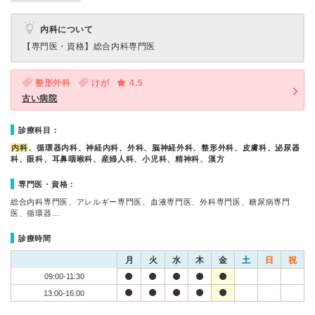
内科について
【専門医・資格】
総合内科専門医
整形外科
けが
4.5
古い病院
診療科目：
内科
、循環器内科、神経内科、外科、脳神経外科、整形外科、皮膚科、泌尿器
科、眼科、耳鼻咽喉科、産婦人科、小児科、精神科、漢方
専門医・資格：
総合内科専門医、アレルギー専門医、血液専門医、外科専門医、糖尿病専門
医、循環器…
診療時間
月
火
水
木
金
土
日
祝
09:00-11:30
13:00-16:00