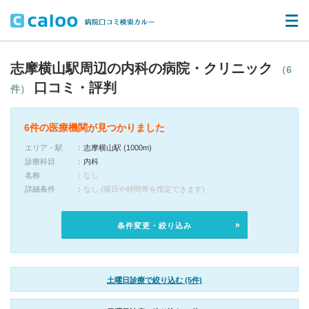
志摩横山駅周辺の内科の病院・クリニック
（6
口コミ・評判
件）
6件の医療機関が見つかりました
エリア・駅
志摩横山駅 (1000m)
診療科目
内科
名称
なし
詳細条件
なし (曜日や時間帯を指定できます)
条件変更・絞り込み
土曜日診療で絞り込む (5件)