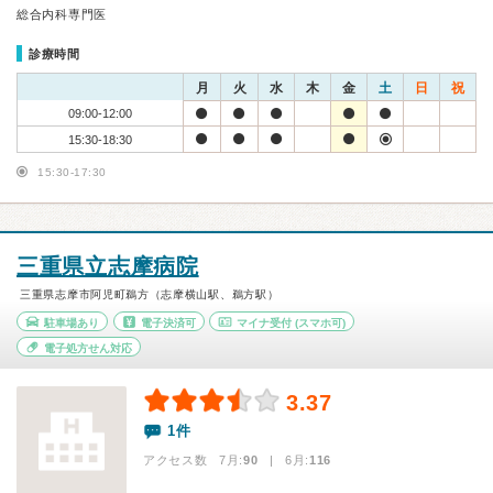
総合内科専門医
診療時間
月
火
水
木
金
土
日
祝
09:00-12:00
15:30-18:30
15:30-17:30
三重県立志摩病院
三重県志摩市阿児町鵜方（志摩横山駅、鵜方駅）
駐車場あり
電子決済可
マイナ受付
(スマホ可)
電子処方せん対応
3.37
1件
アクセス数 7月:
90
| 6月:
116