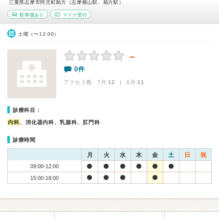
三重県志摩市阿児町鵜方（志摩横山駅、鵜方駅）
駐車場あり
マイナ受付
土曜（〜12:00）
－
0件
アクセス数 7月:
12
| 6月:
11
診療科目：
内科
、消化器内科、乳腺科、肛門科
診療時間
月
火
水
木
金
土
日
祝
09:00-12:00
15:00-18:00