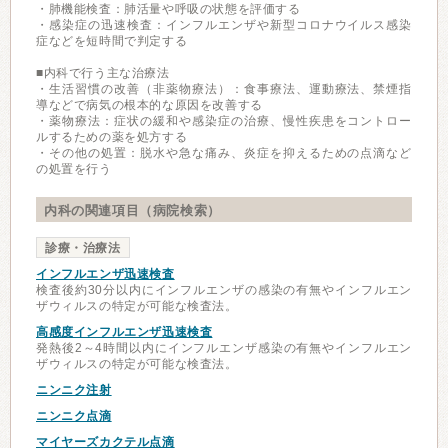
・肺機能検査：肺活量や呼吸の状態を評価する
・感染症の迅速検査：インフルエンザや新型コロナウイルス感染
症などを短時間で判定する
■内科で行う主な治療法
・生活習慣の改善（非薬物療法）：食事療法、運動療法、禁煙指
導などで病気の根本的な原因を改善する
・薬物療法：症状の緩和や感染症の治療、慢性疾患をコントロー
ルするための薬を処方する
・その他の処置：脱水や急な痛み、炎症を抑えるための点滴など
の処置を行う
内科の関連項目（病院検索）
診療・治療法
インフルエンザ迅速検査
検査後約30分以内にインフルエンザの感染の有無やインフルエン
ザウィルスの特定が可能な検査法。
高感度インフルエンザ迅速検査
発熱後2～4時間以内にインフルエンザ感染の有無やインフルエン
ザウィルスの特定が可能な検査法。
ニンニク注射
ニンニク点滴
マイヤーズカクテル点滴