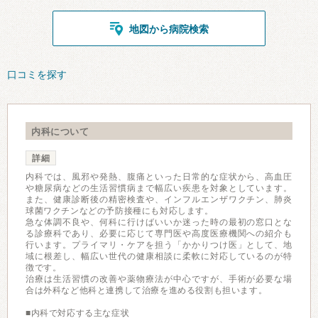
地図から病院検索
口コミを探す
内科について
詳細
内科では、風邪や発熱、腹痛といった日常的な症状から、高血圧
や糖尿病などの生活習慣病まで幅広い疾患を対象としています。
また、健康診断後の精密検査や、インフルエンザワクチン、肺炎
球菌ワクチンなどの予防接種にも対応します。
急な体調不良や、何科に行けばいいか迷った時の最初の窓口とな
る診療科であり、必要に応じて専門医や高度医療機関への紹介も
行います。プライマリ・ケアを担う「かかりつけ医」として、地
域に根差し、幅広い世代の健康相談に柔軟に対応しているのが特
徴です。
治療は生活習慣の改善や薬物療法が中心ですが、手術が必要な場
合は外科など他科と連携して治療を進める役割も担います。
■内科で対応する主な症状