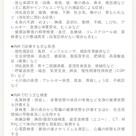
・急な体調不良：頭痛、発熱、咳、喉の痛み、鼻水、倦怠感など
（主に風邪やインフルエンザなどの感染症による症状）
・消化器症状：腹痛、便秘、下痢、吐き気、胸やけ、胃もたれな
ど（消化管に関わる症状）
・全身の不調：めまい、胸痛、息切れ、動悸、不眠、しびれ、ア
レルギー、急激な体重変化、むくみなど
・健康診断後の精密検査：血圧、血糖値、コレステロール値、尿
検査などの数値異常（自覚症状がない場合も含む）
■内科で診療する主な疾患
・急性感染症：風邪、インフルエンザ、感染性胃腸炎など
・生活習慣病：高血圧、糖尿病、脂質異常症、肥満症、高尿酸血
症（痛風）など
・消化器疾患：胃十二指腸潰瘍、逆流性食道炎、便秘症など
・呼吸器疾患：喘息、気管支炎、肺炎、慢性閉塞性肺疾患（COP
D）など
・その他の疾患：アレルギー疾患、貧血、骨粗しょう症、不眠症
など
■内科で行う主な検査
・血液検査：採血し、栄養状態や炎症の有無など全身の健康状態
を評価する
・尿検査：尿の成分から腎臓の健康状態を評価するほか、生活習
慣病の早期発見にも活用する
・画像診断：胸部/腹部X線検査、超音波検査（エコー）、CT、M
RIなどで体内の状態を視覚的に観察する
・心電図検査：脈拍の速さやリズムを測定し、心臓の状態を評価
する