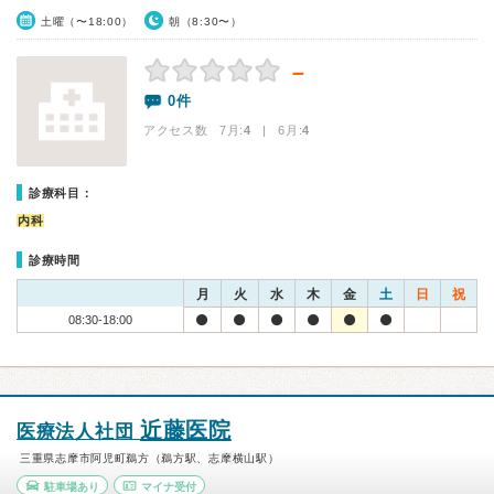
土曜（〜18:00）
朝（8:30〜）
－
0件
アクセス数 7月:
4
| 6月:
4
診療科目：
内科
診療時間
月
火
水
木
金
土
日
祝
08:30-18:00
近藤医院
医療法人社団
三重県志摩市阿児町鵜方（鵜方駅、志摩横山駅）
駐車場あり
マイナ受付