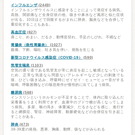
インフルエンザ
(2449)
インフルエンザウイルスに感染することによって発症する病気。
高熱、関節痛など全身症状の他、咳きや鼻水など風邪と似た症状
が出る。10日ほどで回復するがまれに肺炎、脳炎などを合併して
重症化することもある。
高血圧症
(827)
肩こり、めまい、だるさ、動悸息切れ、手足のしびれ、不眠など
胃腸炎（急性胃腸炎）
(1027)
腹痛、下痢、嘔吐、吐き気を伴い、発熱を生じる
新型コロナウイルス感染症（COVID-19）
(590)
気管支喘息
(1103)
空気の通り道である気管支が常に炎症を起こし敏感となっている
ため、正常な気道なら問題ないアレルギーなど少しの刺激でも
痰、ひどい咳き込み、呼吸時にゼイゼイ・ヒューヒュー音がする
喘鳴、呼吸困難などの喘息発作が慢性的に出てしまう病気。
糖尿病
(568)
インスリンというホルモンが不足することで、体内に取り込んだ
栄養素をうまく利用できず、血液中のブドウ糖が高くなってしま
う病気。 多尿、喉の渇き、体重減少、だるさなどを感じ、進行す
ると網膜症、腎症、神経障害、動脈硬化などの合併症を引き起こ
すことがある。
肺炎
(473)
38-39度の発熱、悪寒、胸痛、動悸、咳などがみられる