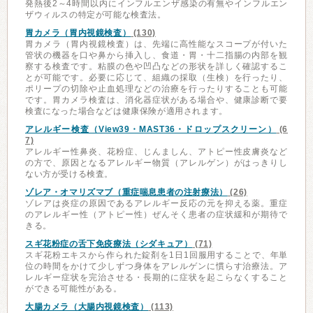
発熱後2～4時間以内にインフルエンザ感染の有無やインフルエン
ザウィルスの特定が可能な検査法。
胃カメラ（胃内視鏡検査）
(130)
胃カメラ（胃内視鏡検査）は、先端に高性能なスコープが付いた
管状の機器を口や鼻から挿入し、食道・胃・十二指腸の内部を観
察する検査です。粘膜の色や凹凸などの形状を詳しく確認するこ
とが可能です。必要に応じて、組織の採取（生検）を行ったり、
ポリープの切除や止血処理などの治療を行ったりすることも可能
です。胃カメラ検査は、消化器症状がある場合や、健康診断で要
検査になった場合などは健康保険が適用されます。
アレルギー検査（View39・MAST36・ドロップスクリーン）
(6
7)
アレルギー性鼻炎、花粉症、じんましん、アトピー性皮膚炎など
の方で、原因となるアレルギー物質（アレルゲン）がはっきりし
ない方が受ける検査。
ゾレア・オマリズマブ（重症喘息患者の注射療法）
(26)
ゾレアは炎症の原因であるアレルギー反応の元を抑える薬。重症
のアレルギー性（アトピー性）ぜんそく患者の症状緩和が期待で
きる。
スギ花粉症の舌下免疫療法（シダキュア）
(71)
スギ花粉エキスから作られた錠剤を1日1回服用することで、年単
位の時間をかけて少しずつ身体をアレルゲンに慣らす治療法。ア
レルギー症状を完治させる・長期的に症状を起こらなくすること
ができる可能性がある。
大腸カメラ（大腸内視鏡検査）
(113)