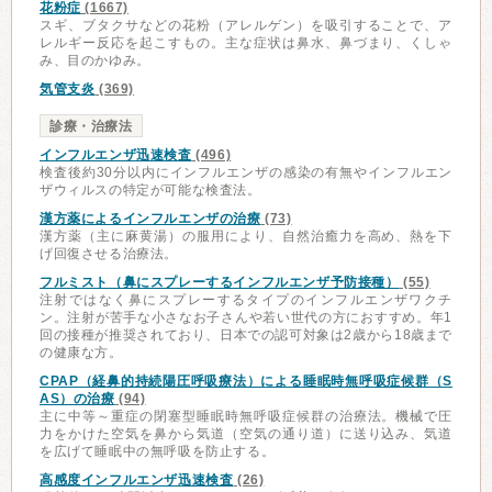
花粉症
(1667)
スギ、ブタクサなどの花粉（アレルゲン）を吸引することで、ア
レルギー反応を起こすもの。主な症状は鼻水、鼻づまり、くしゃ
み、目のかゆみ。
気管支炎
(369)
診療・治療法
インフルエンザ迅速検査
(496)
検査後約30分以内にインフルエンザの感染の有無やインフルエン
ザウィルスの特定が可能な検査法。
漢方薬によるインフルエンザの治療
(73)
漢方薬（主に麻黄湯）の服用により、自然治癒力を高め、熱を下
げ回復させる治療法。
フルミスト（鼻にスプレーするインフルエンザ予防接種）
(55)
注射ではなく鼻にスプレーするタイプのインフルエンザワクチ
ン。注射が苦手な小さなお子さんや若い世代の方におすすめ。年1
回の接種が推奨されており、日本での認可対象は2歳から18歳まで
の健康な方。
CPAP（経鼻的持続陽圧呼吸療法）による睡眠時無呼吸症候群（S
AS）の治療
(94)
主に中等～重症の閉塞型睡眠時無呼吸症候群の治療法。機械で圧
力をかけた空気を鼻から気道（空気の通り道）に送り込み、気道
を広げて睡眠中の無呼吸を防止する。
高感度インフルエンザ迅速検査
(26)