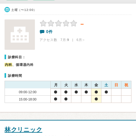
土曜（〜12:00）
－
0件
アクセス数 7月:
9
| 6月:
-
診療科目：
内科
、循環器内科
診療時間
月
火
水
木
金
土
日
祝
09:00-12:00
15:00-18:00
林クリニック