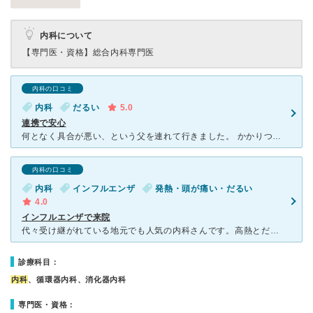
内科について
【専門医・資格】
総合内科専門医
内科の口コミ
内科
だるい
5.0
連携で安心
何となく具合が悪い、という父を連れて行きました。 かかりつけなので、先生が父の顔の腫れに気付き、すぐ近くの県立病院に紹介してくださり、そこで入院治療を受けられました。とても優しい先生で、疑問にもきち
内科の口コミ
内科
インフルエンザ
発熱・頭が痛い・だるい
4.0
インフルエンザで来院
代々受け継がれている地元でも人気の内科さんです。高熱とだるさ、節々の痛みで来院しました。院内は改装された後なのでとても綺麗で、待合室も広く、六畳ほどの畳スペースもあり開放感があります。 先生は４０代
診療科目：
内科
、循環器内科、消化器内科
専門医・資格：