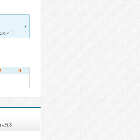
[症状・来院理由] 風邪で熱と咳がひどくて この病院に行きました。 この２日前にも他の病院で診察を受けたのですが、夜の咳が止まらないので行きました。 [医師の診断・治療法] ２日前にインフ
日
祝
せん対応