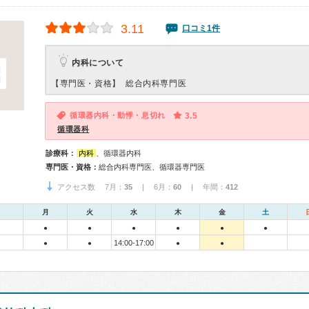
3.11
口コミ1件
内科について
【専門医・資格】
総合内科専門医
循環器内科・動悸・息切れ
3.5
循環器科
診療科：
内科
、循環器内科
専門医・資格：
総合内科専門医、循環器専門医
アクセス数 7月：
35
| 6月：
60
| 年間：
412
月
火
水
木
金
土
●
●
●
●
●
●
14:00-17:00
●
●
●
●