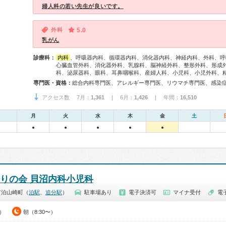
婦人科の若い先生が良いです。
外科
5.0
乳がん
診療科：
内科
、呼吸器内科、循環器内科、消化器内科、神経内科、外科、呼
心臓血管外科、消化器外科、乳腺科、脳神経外科、整形外科、形成
科、泌尿器科、眼科、耳鼻咽喉科、産婦人科、小児科、小児外科、
専門医・資格：
アクセス数 7月：
1,361
| 6月：
1,426
| 年間：
16,510
月
火
水
木
金
土
●
●
●
●
●
悟りの会 貝沼内科小児科
市泊山崎町（
泊駅
、
追分駅
）
駐車場あり
電子決済可
マイナ受付
電
0）
朝（8:30〜）