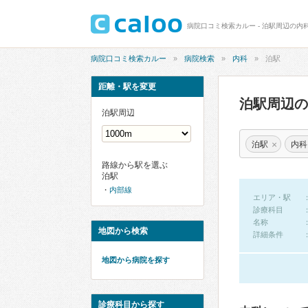
病院口コミ検索カルー - 泊駅周辺の内
病院口コミ検索カルー
病院検索
内科
泊駅
距離・駅を変更
泊駅周辺
泊駅周辺
×
泊駅
内科
路線から駅を選ぶ
泊駅
内部線
エリア・駅
診療科目
名称
地図から検索
詳細条件
地図から病院を探す
診療科目から探す