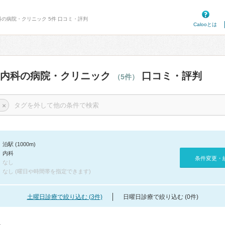
科の病院・クリニック 5件 口コミ・評判
Calooとは
の内科の病院・クリニック
口コミ・評判
（5件）
×
泊駅 (1000m)
内科
条件変更・
なし
なし (曜日や時間帯を指定できます)
土曜日診療で絞り込む (3件)
日曜日診療で絞り込む (0件)