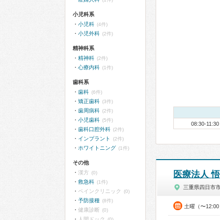
小児科系
小児科
(4件)
小児外科
(2件)
精神科系
精神科
(2件)
心療内科
(1件)
歯科系
歯科
(6件)
矯正歯科
(3件)
歯周病科
(2件)
小児歯科
(5件)
08:30-11:30
歯科口腔外科
(2件)
インプラント
(2件)
ホワイトニング
(1件)
その他
漢方
医療法人 
(0)
救急科
(1件)
三重県四日市
ペインクリニック
(0)
予防接種
(8件)
土曜（〜12:0
健康診断
(0)
人間ドック
(0)