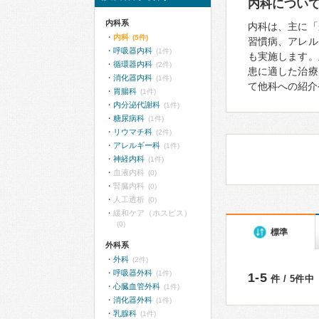
内科につい
内科系
内科は、主に「
内科
(5件)
習慣病、アレル
呼吸器内科
(1件)
も実施します。
循環器内科
(2件)
患に適した治療
消化器内科
(1件)
て他科への紹介
胃腸科
(1件)
内分泌代謝科
(1件)
糖尿病科
(1件)
リウマチ科
(2件)
アレルギー科
(1件)
神経内科
(1件)
血液内科
(0)
腎臓内科
(0)
人工透析
(0)
緩和ケア（ホスピス）
(0)
標準
外科系
外科
(2件)
呼吸器外科
(1件)
1-5
件 / 5件中
心臓血管外科
(1件)
消化器外科
(1件)
乳腺科
(1件)