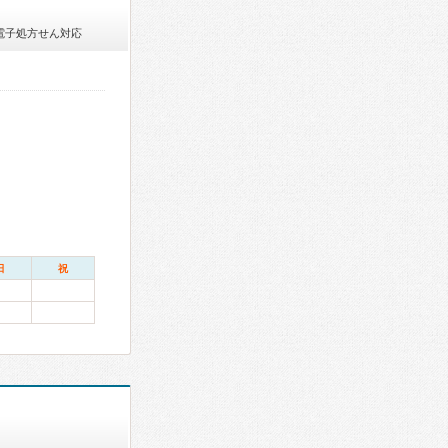
電子処方せん対応
日
祝