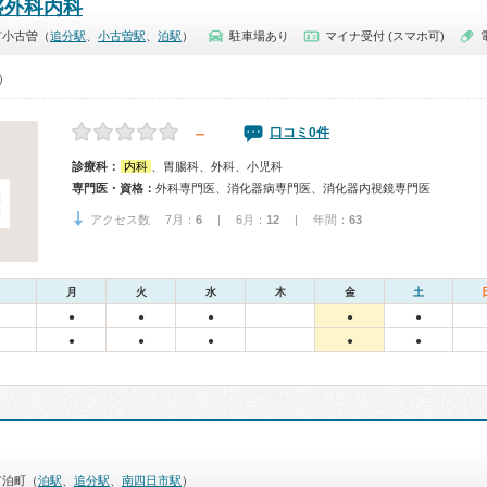
盛外科内科
市小古曽（
追分駅
、
小古曽駅
、
泊駅
）
駐車場あり
マイナ受付 (スマホ可)
0）
－
口コミ0件
診療科：
内科
、胃腸科、外科、小児科
専門医・資格：
外科専門医、消化器病専門医、消化器内視鏡専門医
アクセス数 7月：
6
| 6月：
12
| 年間：
63
月
火
水
木
金
土
●
●
●
●
●
●
●
●
●
●
市泊町（
泊駅
、
追分駅
、
南四日市駅
）