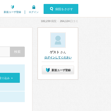
病院をさがす
新規ユーザ登録
ログイン
182,230
病院・
264,124
口コミ
ゲスト
さん
ログインしてください
新規ユーザ登録
絞り込み »