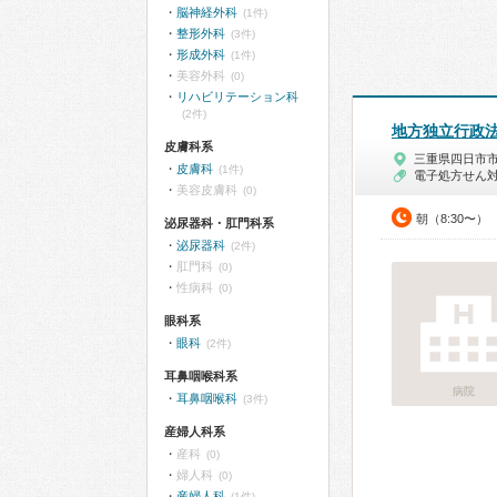
脳神経外科
(1件)
整形外科
(3件)
形成外科
(1件)
美容外科
(0)
リハビリテーション科
(2件)
地方独立行政
皮膚科系
三重県四日市
皮膚科
(1件)
電子処方せん
美容皮膚科
(0)
朝（8:30〜）
泌尿器科・肛門科系
泌尿器科
(2件)
肛門科
(0)
性病科
(0)
眼科系
眼科
(2件)
耳鼻咽喉科系
病院
耳鼻咽喉科
(3件)
産婦人科系
産科
(0)
婦人科
(0)
産婦人科
(1件)