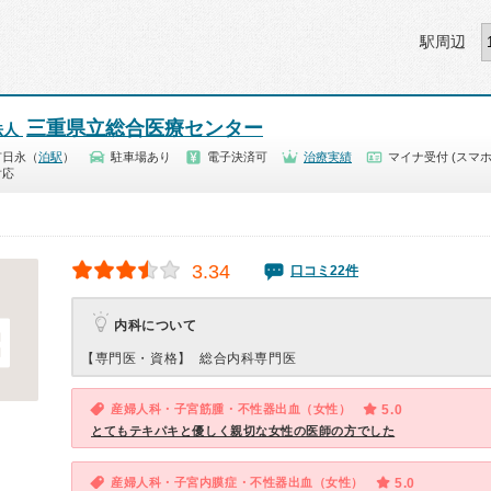
駅周辺
三重県立総合医療センター
法人
市日永（
泊駅
）
駐車場あり
電子決済可
治療実績
マイナ受付 (スマホ
対応
3.34
口コミ22件
内科について
【専門医・資格】
総合内科専門医
産婦人科・子宮筋腫・不性器出血（女性）
5.0
とてもテキパキと優しく親切な女性の医師の方でした
産婦人科・子宮内膜症・不性器出血（女性）
5.0