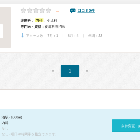
－
口コミ0件
診療科：
内科
、小児科
専門医・資格：
皮膚科専門医
アクセス数 7月：
1
| 6月：
4
| 年間：
22
«
1
»
泊駅 (1000m)
内科
条件変更・
なし
なし (曜日や時間帯を指定できます)