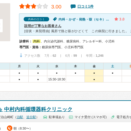
3.00
口コミ1件
3.0
内科・かぜ・発熱・咳（セキ）・喉が痛い
内科の口コミ
説明が丁寧なお医者さん
診療科：
内科
、内分泌代謝科、糖尿病科、アレルギー科、小児科
専門医・資格：
糖尿病専門医、小児科専門医
アクセス数 7月：
62
| 6月：
99
| 年間：
1,246
月
火
水
木
金
土
●
●
●
●
●
●
15:30-18:30
●
●
●
中村内科循環器科クリニック
会
市泊山崎町（
泊駅
、
追分駅
）
駐車場あり
マイナ受付 (スマホ可)
電子処方
0）
朝（8:30〜）