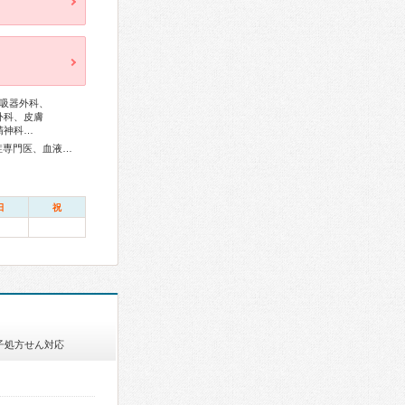
吸器外科、
外科、皮膚
精神科…
総合内科専門医、アレルギー専門医、リウマチ専門医、感染症専門医、血液専門医、外科専門医、呼吸器専門医、呼吸器外科専門医、気管支鏡専門医、循環器専門医、心臓血管外科専門医、消化器病専門医、消化器外科専門医、肝臓専門医、大腸肛門病専門医、消化器内視鏡専門医、泌尿器科専門医、脳血管内治療専門医、神経内科専門医、脳神経外科専門医、てんかん専門医、整形外科専門医、脊椎脊髄外科専門医、皮膚科専門医、眼科専門医、耳鼻咽喉科専門医、産婦人科専門医、乳腺専門医、産科婦人科腹腔鏡技術認定医、周産期(新生児)専門医、小児科専門医、小児外科専門医、小児神経専門医、老年病専門医、麻酔科専門医、細胞診専門医、超音波専門医、病理専門医、放射線科専門医、救急科専門医、がん治療認定医、温泉療法専門医
日
祝
子処方せん対応