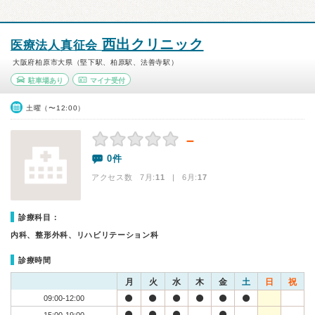
西出クリニック
医療法人真征会
大阪府柏原市大県（堅下駅、柏原駅、法善寺駅）
駐車場あり
マイナ受付
土曜（〜12:00）
－
0件
アクセス数 7月:
11
| 6月:
17
診療科目：
内科、整形外科、リハビリテーション科
診療時間
月
火
水
木
金
土
日
祝
09:00-12:00