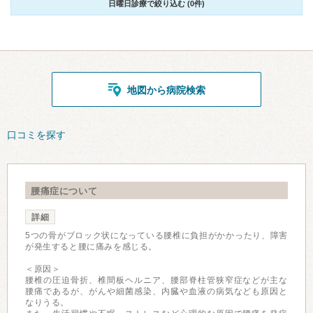
日曜日診療で絞り込む (0件)
地図から病院検索
口コミを探す
腰痛症について
詳細
5つの骨がブロック状になっている腰椎に負担がかかったり、障害
が発生すると腰に痛みを感じる。
＜原因＞
腰椎の圧迫骨折、椎間板ヘルニア、腰部脊柱管狭窄症などが主な
腰痛であるが、がんや細菌感染、内臓や血液の病気なども原因と
なりうる。