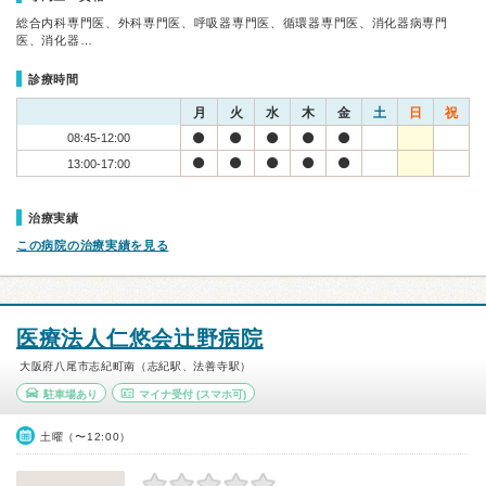
総合内科専門医、外科専門医、呼吸器専門医、循環器専門医、消化器病専門
医、消化器…
診療時間
月
火
水
木
金
土
日
祝
08:45-12:00
13:00-17:00
治療実績
この病院の治療実績を見る
医療法人仁悠会辻野病院
大阪府八尾市志紀町南（志紀駅、法善寺駅）
駐車場あり
マイナ受付
(スマホ可)
土曜（〜12:00）