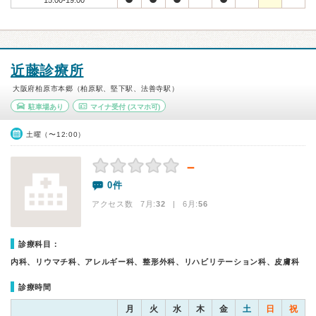
15:00-19:00
近藤診療所
大阪府柏原市本郷（柏原駅、堅下駅、法善寺駅）
駐車場あり
マイナ受付
(スマホ可)
土曜（〜12:00）
－
0件
アクセス数 7月:
32
| 6月:
56
診療科目：
内科、リウマチ科、アレルギー科、整形外科、リハビリテーション科、皮膚科
診療時間
月
火
水
木
金
土
日
祝