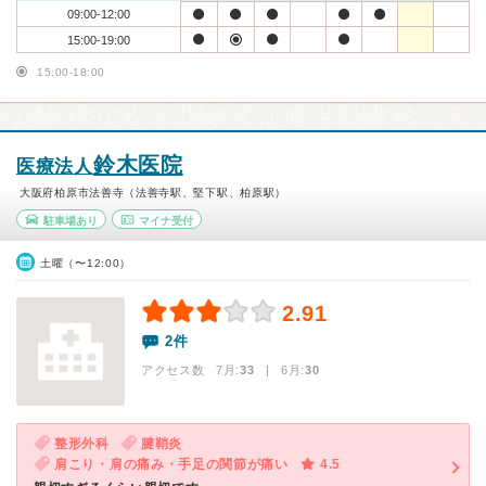
09:00-12:00
15:00-19:00
15:00-18:00
鈴木医院
医療法人
大阪府柏原市法善寺（法善寺駅、堅下駅、柏原駅）
駐車場あり
マイナ受付
土曜（〜12:00）
2.91
2件
アクセス数 7月:
33
| 6月:
30
整形外科
腱鞘炎
肩こり・肩の痛み・手足の関節が痛い
4.5