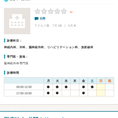
－
0件
アクセス数 7月:
16
| 6月:
8
診療科目：
神経内科、外科、脳神経外科、リハビリテーション科、放射線科
専門医・資格：
脳神経外科専門医
診療時間
月
火
水
木
金
土
日
祝
09:00-12:00
17:00-19:00