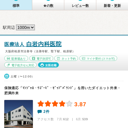
標準
★の数
レビュー数
新着・更新
駅周辺
白岩内科医院
医療法人
大阪府柏原市法善寺（法善寺駅、堅下駅、柏原駅）
駐車場あり
電子決済可
ネット予約
マイナ受付
(スマホ可)
電子処方せん対応
女医在籍
土曜（〜12:00）
保険適応「ﾏﾝｼﾞｬﾛ・ｳｺﾞｰﾋﾞ・ｾﾞｯﾌﾟﾊﾞｳﾝﾄﾞ」を用いたダイエット外来・
肥満外来
3.87
2件
アクセス数 7月:
612
| 6月:
539