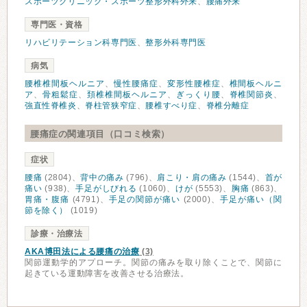
スポーツクリニック・スポーツ整形外科外来
、
腰痛外来
専門医・資格
リハビリテーション科専門医
、
整形外科専門医
病気
腰椎椎間板ヘルニア
、
慢性腰痛症
、
変形性腰椎症
、
椎間板ヘルニ
ア
、
骨粗鬆症
、
頚椎椎間板ヘルニア
、
ぎっくり腰
、
脊椎関節炎
、
強直性脊椎炎
、
脊柱管狭窄症
、
腰椎すべり症
、
脊椎分離症
腰痛症の関連項目（口コミ検索）
症状
腰痛
(2804)、
背中の痛み
(796)、
肩こり・肩の痛み
(1544)、
首が
痛い
(938)、
手足がしびれる
(1060)、
けが
(5553)、
胸痛
(863)、
胃痛・腹痛
(4791)、
手足の関節が痛い
(2000)、
手足が痛い（関
節を除く）
(1019)
診療・治療法
AKA博田法による腰痛の治療
(3)
関節運動学的アプローチ。関節の痛みを取り除くことで、関節に
起きている運動障害を改善させる治療法。