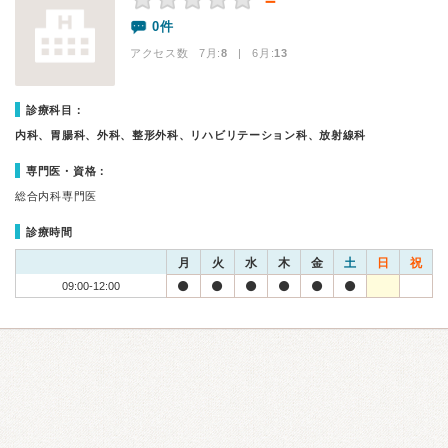
－
0件
アクセス数 7月:
8
| 6月:
13
診療科目：
内科、胃腸科、外科、整形外科、リハビリテーション科、放射線科
専門医・資格：
総合内科専門医
診療時間
月
火
水
木
金
土
日
祝
09:00-12:00