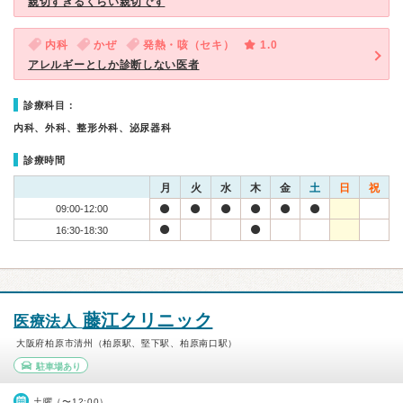
親切すぎるくらい親切です
内科
かぜ
発熱・咳（セキ）
1.0
アレルギーとしか診断しない医者
診療科目：
内科、外科、整形外科、泌尿器科
診療時間
月
火
水
木
金
土
日
祝
09:00-12:00
16:30-18:30
藤江クリニック
医療法人
大阪府柏原市清州（柏原駅、堅下駅、柏原南口駅）
駐車場あり
土曜（〜12:00）