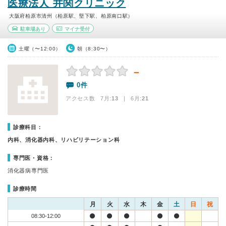
医療法人 井関クリニック
大阪府柏原市清州（柏原駅、堅下駅、柏原南口駅）
駐車場あり
マイナ受付
土曜（〜12:00）
朝（8:30〜）
－
0件
アクセス数 7月:
13
| 6月:
21
診療科目：
内科、消化器内科、リハビリテーション科
専門医・資格：
消化器病専門医
診療時間
月
火
水
木
金
土
日
祝
08:30-12:00