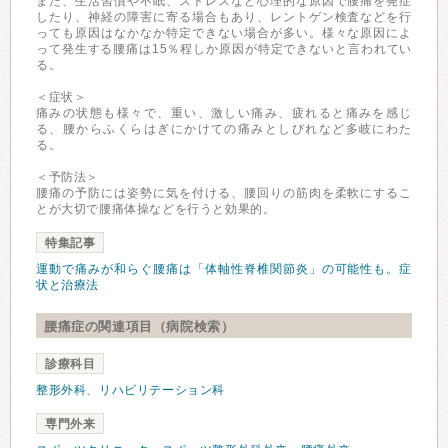
また、生活習慣や不眠、ストレスなど心理的な原因で腰痛を発症
したり、神経の障害に寄る場合もあり、レントゲン検査などを行
っても原因はなかなか特定できない場合が多い。様々な原因によ
って発生する腰痛は15％程しか原因が特定できないと言われてい
る。
＜症状＞
痛みの状態も様々で、重い、激しい痛み、疲れると痛みを感じ
る、腰からふくらはぎにかけての痛みとしびれなど多岐にわた
る。
＜予防法＞
腰痛の予防には姿勢に気を付ける、腰回りの筋肉を柔軟にするこ
とが大切で腰痛体操などを行うと効果的。
特集記事
運動で痛みが和らぐ腰痛は「体軸性脊椎関節炎」の可能性も。症
状と治療法
腰痛症の関連項目（病院検索）
診療科目
整形外科
、
リハビリテーション科
専門外来