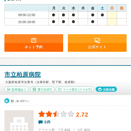
月
火
水
木
金
土
日
祝
09:00-12:00
15:00-18:00
ネット予約
公式サイト
市立柏原病院
大阪府柏原市法善寺（法善寺駅、堅下駅、柏原駅）
駐車場あり
電子決済可
マイナ受付
(スマホ可)
女医在籍
朝（8:45〜）
2.72
6件
アクセス数 7月:
631
| 6月:
523