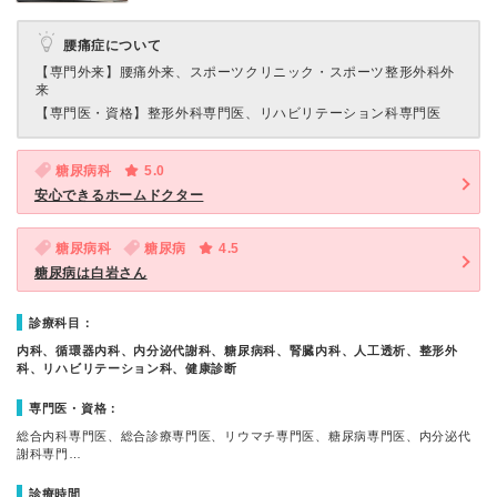
腰痛症について
【専門外来】
腰痛外来、スポーツクリニック・スポーツ整形外科外
来
【専門医・資格】
整形外科専門医、リハビリテーション科専門医
糖尿病科
5.0
安心できるホームドクター
糖尿病科
糖尿病
4.5
糖尿病は白岩さん
診療科目：
内科、循環器内科、内分泌代謝科、糖尿病科、腎臓内科、人工透析、整形外
科、リハビリテーション科、健康診断
専門医・資格：
総合内科専門医、総合診療専門医、リウマチ専門医、糖尿病専門医、内分泌代
謝科専門…
診療時間