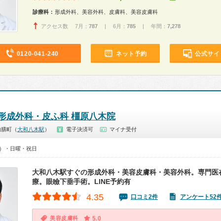
診療科：
形成外科、美容外科、皮膚科、美容皮膚科
アクセス数 7月：
787
| 6月：
785
| 年間：
7,278
0120-041-240
ネット予約
公式サイ
形成外科・皮ふ科 橿原八木院
内膳町（
大和八木駅
）
電子決済可
マイナ受付
00）・日曜・祝日
大和八木駅すぐの形成外科・美容皮膚科・美容外科。専門医
療。眼瞼下垂手術。LINE予約有
4.35
口コミ2件
アンケート52
美容皮膚科
5.0