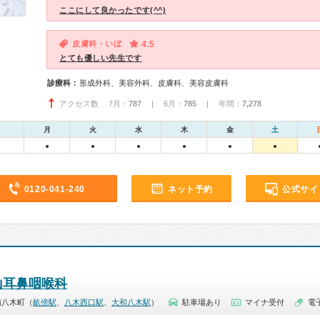
ここにして良かったです(^^)
皮膚科・いぼ
4.5
とても優しい先生です
診療科：
形成外科、美容外科、皮膚科、美容皮膚科
アクセス数 7月：
787
| 6月：
785
| 年間：
7,278
月
火
水
木
金
土
●
●
●
●
●
●
0120-041-240
ネット予約
公式サイ
山耳鼻咽喉科
南八木町（
畝傍駅
、
八木西口駅
、
大和八木駅
）
駐車場あり
マイナ受付
電