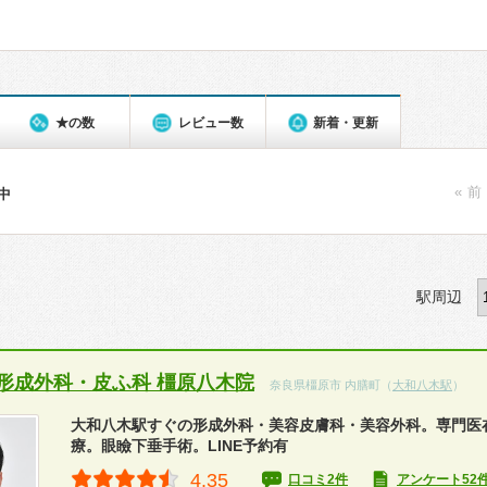
★の数
レビュー数
新着・更新
« 前
件中
駅周辺
形成外科・皮ふ科 橿原八木院
奈良県橿原市 内膳町（
大和八木駅
）
大和八木駅すぐの形成外科・美容皮膚科・美容外科。専門医
療。眼瞼下垂手術。LINE予約有
4.35
口コミ2件
アンケート52