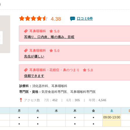
0）
4.38
口コミ6件
耳鼻咽喉科
5.0
耳鳴り、口内炎、喉の痛み、目眩
耳鼻咽喉科
5.0
先生が優しい
耳鼻咽喉科・花粉症・鼻のつまり
5.0
信頼できます
診療科：
消化器外科、耳鼻咽喉科
専門医・資格：
気管食道科専門医、耳鼻咽喉科専門医
アクセス数 7月：
452
| 6月：
305
| 年間：
4,546
月
火
水
木
金
土
09:00-13:00
●
●
●
●
●
●
●
●