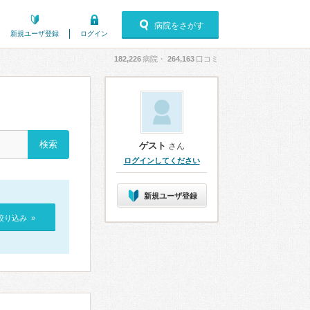
病院をさがす
新規ユーザ登録
ログイン
182,226
病院・
264,163
口コミ
ゲスト
さん
ログインしてください
新規ユーザ登録
絞り込み »