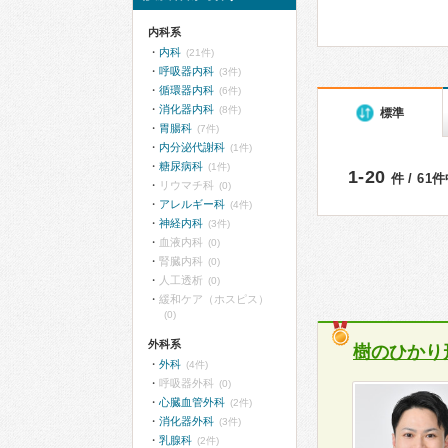
内科系
内科
(21件)
呼吸器内科
(3件)
循環器内科
(6件)
消化器内科
(8件)
標準
胃腸科
(7件)
内分泌代謝科
(1件)
糖尿病科
(1件)
1-20
件 / 61
リウマチ科
(0)
アレルギー科
(4件)
神経内科
(3件)
血液内科
(0)
腎臓内科
(0)
人工透析
(0)
緩和ケア（ホスピス）
(0)
外科系
樹のひかり
外科
(4件)
呼吸器外科
(0)
心臓血管外科
(2件)
消化器外科
(3件)
乳腺科
(2件)