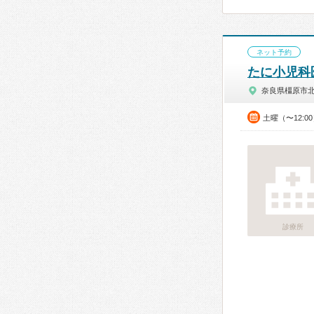
ネット予約
たに小児科
奈良県橿原市
土曜（〜12:0
診療所