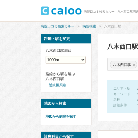
病院口コミ検索カルー - 八木西口駅周
病院口コミ検索カルー
病院検索
八木西口駅
距離・駅を変更
八木西口
八木西口駅周辺
×
八木西口駅
路線から駅を選ぶ
八木西口駅
近鉄橿原線
エリア・駅
キーワード
名称
地図から検索
詳細条件
地図から病院を探す
診療科目から探す