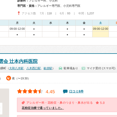
診療科：
アレルギー科、小児科
専門医・資格：
アレルギー専門医、小児科専門医
アクセス数 7月：
118
| 6月：
93
| 年間：
1,237
月
火
水
木
金
土
09:00-12:00
09:00-12:00
●
●
●
●
●
●
●
雲会 辻本内科医院
内膳町（
大和八木駅
、
八木西口駅
、
畝傍駅
）
駐車場あり
マイナ受付 (スマホ可)
0）
夜（〜19:30）
4.45
口コミ8件
アレルギー科・花粉症・鼻のつまり・鼻水が出る
5.0
花粉症治療で通っていました。