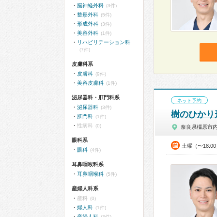
脳神経外科
(3件)
整形外科
(5件)
形成外科
(3件)
美容外科
(1件)
リハビリテーション科
(7件)
皮膚科系
皮膚科
(9件)
美容皮膚科
(1件)
泌尿器科・肛門科系
ネット予約
泌尿器科
(3件)
樹のひかり
肛門科
(1件)
性病科
(0)
奈良県橿原市
眼科系
土曜（〜18:
眼科
(4件)
耳鼻咽喉科系
耳鼻咽喉科
(5件)
産婦人科系
産科
(0)
婦人科
(1件)
産婦人科
(3件)