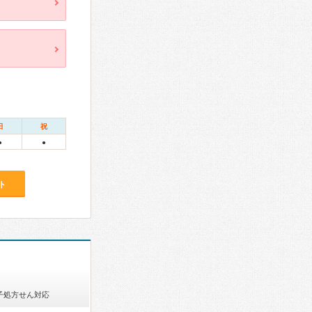
日
祝
●
●
ト
子処方せん対応