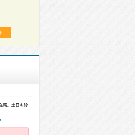
ト
在籍。土日も診
件