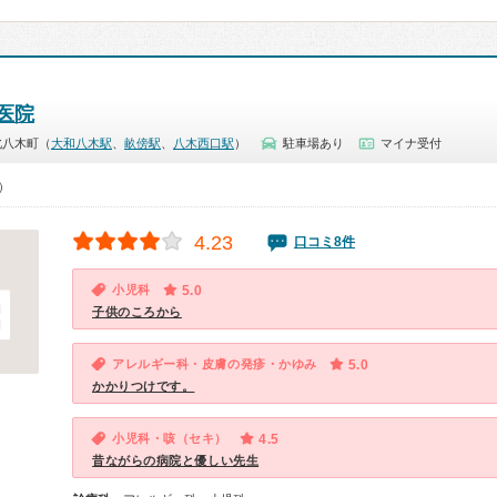
医院
北八木町（
大和八木駅
、
畝傍駅
、
八木西口駅
）
駐車場あり
マイナ受付
0）
4.23
口コミ8件
小児科
5.0
子供のころから
アレルギー科・皮膚の発疹・かゆみ
5.0
かかりつけです。
小児科・咳（セキ）
4.5
昔ながらの病院と優しい先生