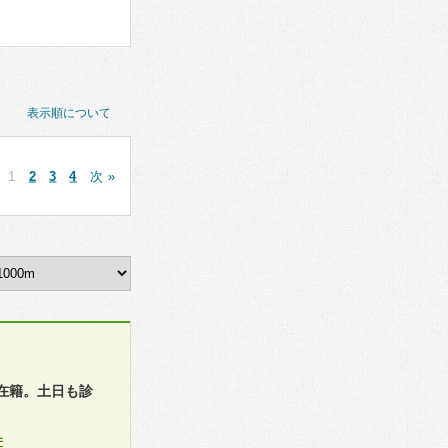
表示順について
1
2
3
4
次 »
在籍。土日も診
件