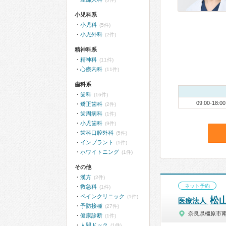
小児科系
小児科
(5件)
小児外科
(2件)
精神科系
精神科
(11件)
心療内科
(11件)
歯科系
歯科
(16件)
09:00-18:00
矯正歯科
(2件)
歯周病科
(1件)
小児歯科
(9件)
歯科口腔外科
(5件)
インプラント
(1件)
ホワイトニング
(1件)
その他
漢方
(2件)
ネット予約
救急科
(1件)
ペインクリニック
(1件)
松
医療法人
予防接種
(27件)
奈良県橿原市
健康診断
(1件)
人間ドック
(1件)