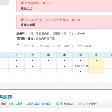
呼吸器内科
5.0
頭がいい
アレルギー科・アレルギー性鼻炎
5.0
適確な診断
診療科：
内科、呼吸器内科、循環器内科、アレルギー科
専門医・資格：
総合内科専門医
アクセス数 7月：
351
| 6月：
259
| 年間：
3,829
月
火
水
木
金
土
●
●
●
●
●
●
14:00-16:00
●
●
●
●
科医院
内膳町（
大和八木駅
、
八木西口駅
、
畝傍駅
）
駐車場あり
マイナ受付