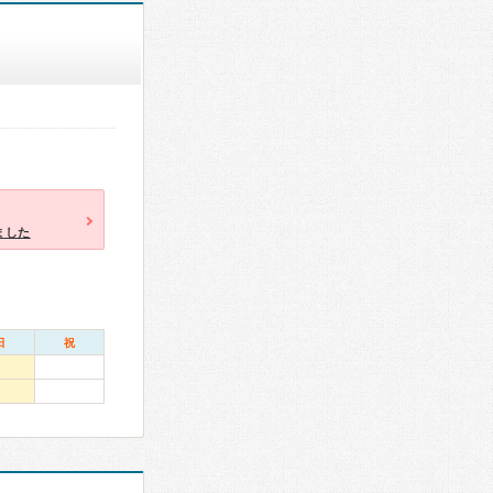
ました
日
祝