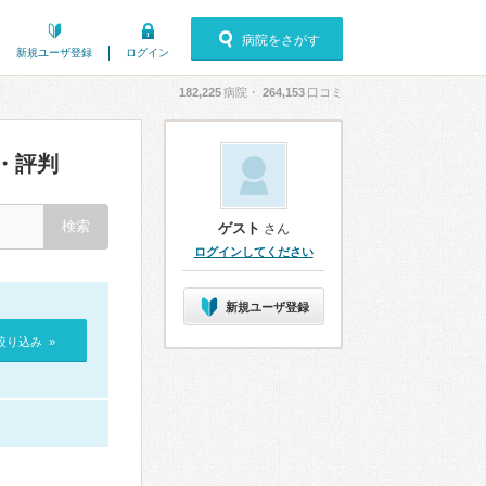
病院をさがす
新規ユーザ登録
ログイン
182,225
病院・
264,153
口コミ
・評判
ゲスト
さん
ログインしてください
新規ユーザ登録
絞り込み »