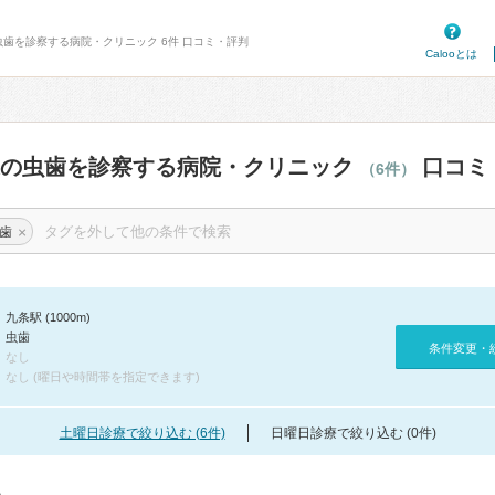
虫歯を診察する病院・クリニック 6件 口コミ・評判
Calooとは
辺の虫歯を診察する病院・クリニック
口コミ
（6件）
×
歯
九条駅 (1000m)
虫歯
条件変更・
なし
なし (曜日や時間帯を指定できます)
土曜日診療で絞り込む (6件)
日曜日診療で絞り込む (0件)