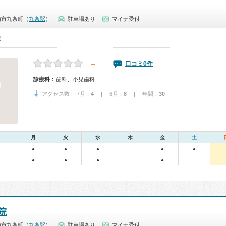
山市九条町（
九条駅
）
駐車場あり
マイナ受付
0）
－
口コミ0件
診療科：
歯科、小児歯科
アクセス数 7月：
4
| 6月：
8
| 年間：
30
月
火
水
木
金
土
●
●
●
●
●
●
●
●
●
院
山市九条町（
九条駅
）
駐車場あり
マイナ受付