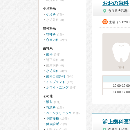
おおの歯科
小児科系
奈良県大和郡
小児科
(2件)
小児外科
(0)
土曜（〜12:0
精神科系
精神科
(1件)
心療内科
(2件)
歯科系
歯科
(6件)
矯正歯科
(0)
歯周病科
(0)
歯科
小児歯科
(3件)
歯科口腔外科
(1件)
インプラント
(1件)
10:00-12:00
ホワイトニング
(1件)
14:00-17:00
その他
漢方
(1件)
救急科
(1件)
ペインクリニック
(1件)
予防接種
(10件)
浦上歯科医
健康診断
(1件)
人間ドック
奈良県大和郡
(0)