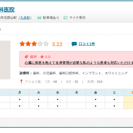
科医院
山市北郡山町（
九条駅
）
駐車場あり
マイナ受付
0）
3.22
口コミ1件
歯科
4.0
心臓に疾患を抱えて全身管理が必要な私のような患者も対応いただけ
診療科：
歯科、小児歯科、歯科口腔外科、インプラント、ホワイトニング
アクセス数 7月：
68
| 6月：
35
| 年間：
610
月
火
水
木
金
土
●
●
●
●
●
●
●
●
●
●