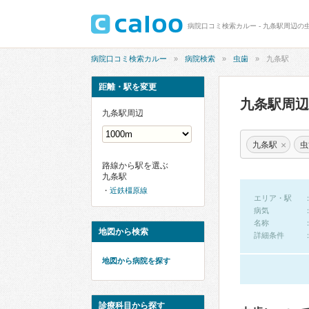
病院口コミ検索カルー - 九条駅周辺の
病院口コミ検索カルー
病院検索
虫歯
九条駅
距離・駅を変更
九条駅周
九条駅周辺
×
九条駅
虫
路線から駅を選ぶ
九条駅
近鉄橿原線
エリア・駅
病気
名称
地図から検索
詳細条件
地図から病院を探す
診療科目から探す