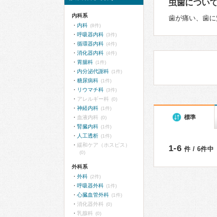
虫歯につい
内科系
歯が痛い、歯に
内科
(8件)
呼吸器内科
(3件)
循環器内科
(4件)
消化器内科
(4件)
胃腸科
(1件)
内分泌代謝科
(1件)
糖尿病科
(1件)
リウマチ科
(3件)
アレルギー科
(0)
神経内科
(1件)
標準
血液内科
(0)
腎臓内科
(1件)
人工透析
(1件)
緩和ケア（ホスピス）
1-6
件 / 6件中
(0)
外科系
外科
(2件)
呼吸器外科
(1件)
心臓血管外科
(1件)
消化器外科
(0)
乳腺科
(0)