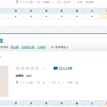
アクセス数 7月：
2,380
| 6月：
2,137
| 年間：
22,268
月
火
水
木
金
土
●
●
●
●
●
●
院
山市本町（
郡山駅
、
近鉄郡山駅
、
九条駅
）
駐車場あり
0）
－
口コミ0件
診療科：
歯科
アクセス数 7月：
5
| 6月：
1
| 年間：
31
月
火
水
木
金
土