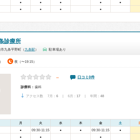
●
●
●
●
●
●
●
●
●
条診療所
山市九条平野町（
九条駅
）
駐車場あり
0）
夜（〜19:15）
－
口コミ0件
診療科：
歯科
アクセス数 7月：
6
| 6月：
17
| 年間：
48
月
火
水
木
金
土
09:30-11:15
09:30-11:15
●
●
●
●
●
●
●