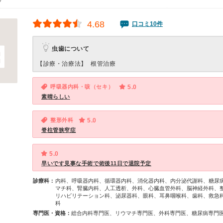
4.68
口コミ10件
虫歯について
【診療・治療法】
根管治療
呼吸器内科・咳（セキ）
5.0
素晴らしい
整形外科
5.0
脊柱管狭窄症
5.0
早いです見事な手術で術後11日で退院予定
診療科：
内科、呼吸器内科、循環器内科、消化器内科、内分泌代謝科、糖尿
マチ科、腎臓内科、人工透析、外科、心臓血管外科、脳神経外科、
リハビリテーション科、泌尿器科、眼科、耳鼻咽喉科、歯科、救急
科
専門医・資格：