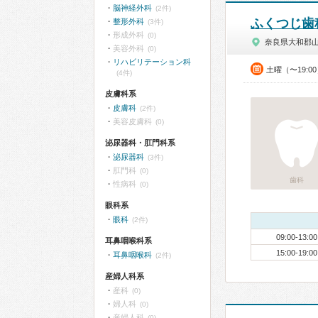
脳神経外科
(2件)
ふくつじ歯
整形外科
(3件)
形成外科
(0)
奈良県大和郡
美容外科
(0)
リハビリテーション科
土曜（〜19:0
(4件)
皮膚科系
皮膚科
(2件)
美容皮膚科
(0)
泌尿器科・肛門科系
泌尿器科
(3件)
肛門科
(0)
歯科
性病科
(0)
眼科系
眼科
(2件)
09:00-13:00
耳鼻咽喉科系
15:00-19:00
耳鼻咽喉科
(2件)
産婦人科系
産科
(0)
婦人科
(0)
産婦人科
(0)