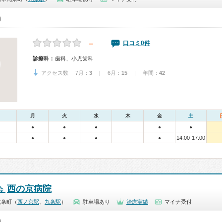
0）
－
口コミ0件
診療科：
歯科、小児歯科
アクセス数 7月：
3
| 6月：
15
| 年間：
42
月
火
水
木
金
土
●
●
●
●
●
14:00-17:00
●
●
●
●
西の京病院
会
六条町（
西ノ京駅
、
九条駅
）
駐車場あり
治療実績
マイナ受付
0）