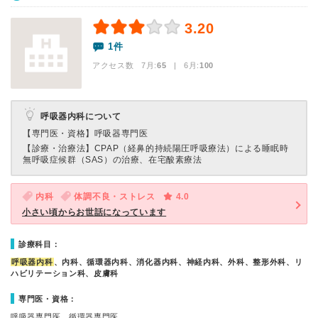
3.20
1件
アクセス数 7月:
65
| 6月:
100
呼吸器内科について
【専門医・資格】
呼吸器専門医
【診療・治療法】
CPAP（経鼻的持続陽圧呼吸療法）による睡眠時
無呼吸症候群（SAS）の治療、在宅酸素療法
内科
体調不良・ストレス
4.0
小さい頃からお世話になっています
診療科目：
呼吸器内科
、内科、循環器内科、消化器内科、神経内科、外科、整形外科、リ
ハビリテーション科、皮膚科
専門医・資格：
呼吸器専門医、循環器専門医