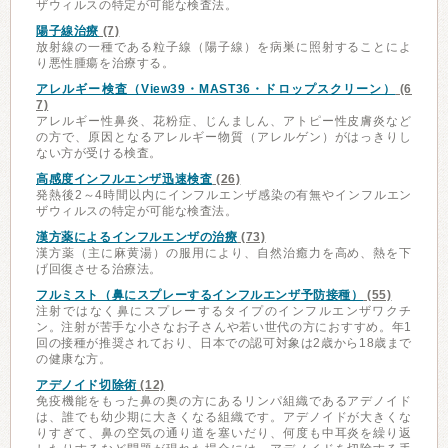
ザウィルスの特定が可能な検査法。
陽子線治療
(7)
放射線の一種である粒子線（陽子線）を病巣に照射することによ
り悪性腫瘍を治療する。
アレルギー検査（View39・MAST36・ドロップスクリーン）
(6
7)
アレルギー性鼻炎、花粉症、じんましん、アトピー性皮膚炎など
の方で、原因となるアレルギー物質（アレルゲン）がはっきりし
ない方が受ける検査。
高感度インフルエンザ迅速検査
(26)
発熱後2～4時間以内にインフルエンザ感染の有無やインフルエン
ザウィルスの特定が可能な検査法。
漢方薬によるインフルエンザの治療
(73)
漢方薬（主に麻黄湯）の服用により、自然治癒力を高め、熱を下
げ回復させる治療法。
フルミスト（鼻にスプレーするインフルエンザ予防接種）
(55)
注射ではなく鼻にスプレーするタイプのインフルエンザワクチ
ン。注射が苦手な小さなお子さんや若い世代の方におすすめ。年1
回の接種が推奨されており、日本での認可対象は2歳から18歳まで
の健康な方。
アデノイド切除術
(12)
免疫機能をもった鼻の奥の方にあるリンパ組織であるアデノイド
は、誰でも幼少期に大きくなる組織です。アデノイドが大きくな
りすぎて、鼻の空気の通り道を塞いだり、何度も中耳炎を繰り返