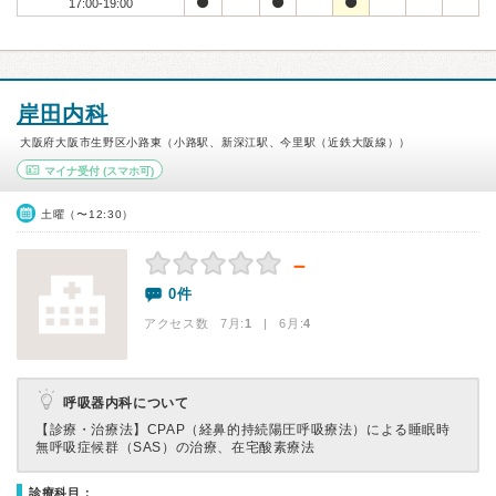
17:00-19:00
岸田内科
大阪府大阪市生野区小路東（小路駅、新深江駅、今里駅（近鉄大阪線））
マイナ受付
(スマホ可)
土曜（〜12:30）
－
0件
アクセス数 7月:
1
| 6月:
4
呼吸器内科について
【診療・治療法】
CPAP（経鼻的持続陽圧呼吸療法）による睡眠時
無呼吸症候群（SAS）の治療、在宅酸素療法
診療科目：