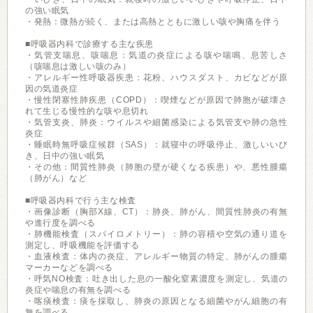
の強い眠気
・発熱：微熱が続く、または高熱とともに激しい咳や胸痛を伴う
■呼吸器内科で診療する主な疾患
・気管支喘息、咳喘息：気道の炎症による咳や喘鳴、息苦しさ
（咳喘息は激しい咳のみ）
・アレルギー性呼吸器疾患：花粉、ハウスダスト、カビなどが原
因の気道炎症
・慢性閉塞性肺疾患（COPD）：喫煙などが原因で肺胞が破壊さ
れて生じる慢性的な咳や息切れ
・気管支炎、肺炎：ウイルスや細菌感染による気管支や肺の急性
炎症
・睡眠時無呼吸症候群（SAS）：就寝中の呼吸停止、激しいいび
き、日中の強い眠気
・その他：間質性肺炎（肺胞の壁が硬くなる疾患）や、悪性腫瘍
（肺がん）など
■呼吸器内科で行う主な検査
・画像診断（胸部X線、CT）：肺炎、肺がん、間質性肺炎の有無
や進行度を調べる
・肺機能検査（スパイロメトリー）：肺の容積や空気の通り道を
測定し、呼吸機能を評価する
・血液検査：体内の炎症、アレルギー物質の特定、肺がんの腫瘍
マーカーなどを調べる
・呼気NO検査：吐き出した息の一酸化窒素濃度を測定し、気道の
炎症や喘息の有無を調べる
・喀痰検査：痰を採取し、肺炎の原因となる細菌やがん細胞の有
無を調べる