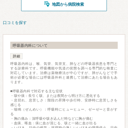
地図から病院検索
口コミを探す
呼吸器内科について
詳細
呼吸器内科は、喉、気管、気管支、肺などの呼吸器疾患を専門と
する診療科です。呼吸機能や気道の状態を調べる専門的な検査に
対応しています。治療は薬物療法が中心ですが、肺がんなどで手
術が必要な場合には呼吸器外科と連携して治療にあたる場合もあ
ります。
■呼吸器内科で対応する主な症状
・咳や痰：長引く咳、または夜間から明け方に悪化する
・息切れ、息苦しさ：階段の昇降や歩行時、安静時に息苦しさを
感じる
・喘鳴（ぜんめい）：呼吸時にヒューヒュー、ゼーゼーと音がす
る
・胸の痛み：深呼吸や咳き込んだ時などに胸が痛む
・血痰、喀血：痰に血が混じる、咳と一緒に血が出る
・いびき、日中の眠気：就寝時の激しいいびきや呼吸停止、日中