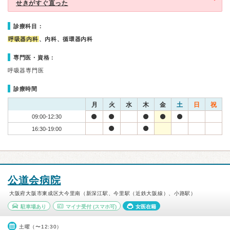
せきがすぐ直った
診療科目：
呼吸器内科
、内科、循環器内科
専門医・資格：
呼吸器専門医
診療時間
月
火
水
木
金
土
日
祝
09:00-12:30
16:30-19:00
公道会病院
大阪府大阪市東成区大今里南（新深江駅、今里駅（近鉄大阪線）、小路駅）
駐車場あり
マイナ受付
(スマホ可)
女医在籍
土曜（〜12:30）