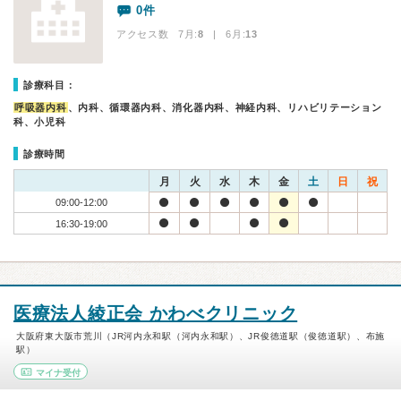
0件
アクセス数 7月:
8
| 6月:
13
診療科目：
呼吸器内科
、内科、循環器内科、消化器内科、神経内科、リハビリテーション
科、小児科
診療時間
月
火
水
木
金
土
日
祝
09:00-12:00
16:30-19:00
医療法人綾正会 かわべクリニック
大阪府東大阪市荒川（JR河内永和駅（河内永和駅）、JR俊徳道駅（俊徳道駅）、布施
駅）
マイナ受付