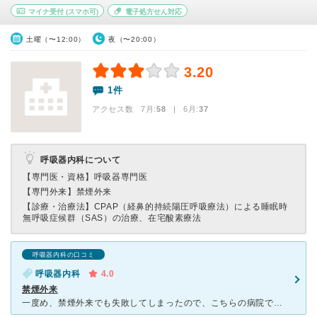
マイナ受付
(スマホ可)
電子処方せん対応
土曜（〜12:00）
夜（〜20:00）
3.20
1件
アクセス数 7月:
58
| 6月:
37
呼吸器内科について
【専門医・資格】
呼吸器専門医
【専門外来】
禁煙外来
【診療・治療法】
CPAP（経鼻的持続陽圧呼吸療法）による睡眠時
無呼吸症候群（SAS）の治療、在宅酸素療法
呼吸器内科の口コミ
呼吸器内科
4.0
禁煙外来
一度め、禁煙外来でも失敗してしまったので、こちらの病院で二度めのチャレンジをさせていただきました。待合室は広くて 地元のかたがたくさんこられていました。禁煙外来では、チャンピックスを処方していただき