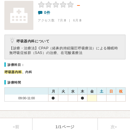
－
0件
アクセス数 7月:
8
| 6月:
8
呼吸器内科について
【診療・治療法】
CPAP（経鼻的持続陽圧呼吸療法）による睡眠時
無呼吸症候群（SAS）の治療、在宅酸素療法
診療科目：
呼吸器内科
、内科
診療時間
月
火
水
木
金
土
日
祝
09:00-11:00
«前
1/1ページ
次»