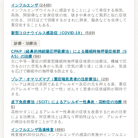
インフルエンザ
(2449)
インフルエンザウイルスに感染することによって発症する病気。
高熱、関節痛など全身症状の他、咳きや鼻水など風邪と似た症状
が出る。10日ほどで回復するがまれに肺炎、脳炎などを合併して
重症化することもある。
新型コロナウイルス感染症（COVID-19）
(589)
診療・治療法
CPAP（経鼻的持続陽圧呼吸療法）による睡眠時無呼吸症候群（S
AS）の治療
(94)
主に中等～重症の閉塞型睡眠時無呼吸症候群の治療法。機械で圧
力をかけた空気を鼻から気道（空気の通り道）に送り込み、気道
を広げて睡眠中の無呼吸を防止する。
ゾレア・オマリズマブ（重症喘息患者の注射療法）
(26)
ゾレアは炎症の原因であるアレルギー反応の元を抑える薬。重症
のアレルギー性（アトピー性）ぜんそく患者の症状緩和が期待で
きる。
皮下免疫療法（SCIT）によるアレルギー性鼻炎・花粉症の治療
(9
6)
花粉やダニによるアレルギー性鼻炎の症状を改善するための注射
による治療法。対症療法とは異なり即効性はないが、アレルギー
の根治を目指すことができる。
インフルエンザ迅速検査
(496)
検査後約30分以内にインフルエンザの感染の有無やインフルエン