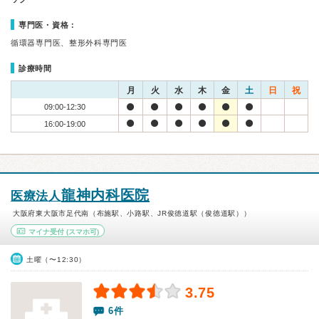
専門医・資格：
循環器専門医、整形外科専門医
診療時間
月
火
水
木
金
土
日
祝
09:00-12:30
16:00-19:00
龍神内科医院
医療法人
大阪府東大阪市足代南（布施駅、小路駅、JR俊徳道駅（俊徳道駅））
マイナ受付
(スマホ可)
土曜（〜12:30）
3.75
6件