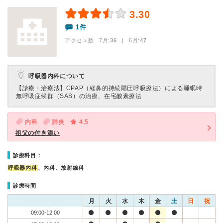
3.30
1件
アクセス数 7月:
36
| 6月:
47
呼吸器内科について
【診療・治療法】
CPAP（経鼻的持続陽圧呼吸療法）による睡眠時
無呼吸症候群（SAS）の治療、在宅酸素療法
内科
肺炎
4.5
祖父の付き添い
診療科目：
呼吸器内科
、内科、放射線科
診療時間
月
火
水
木
金
土
日
祝
09:00-12:00