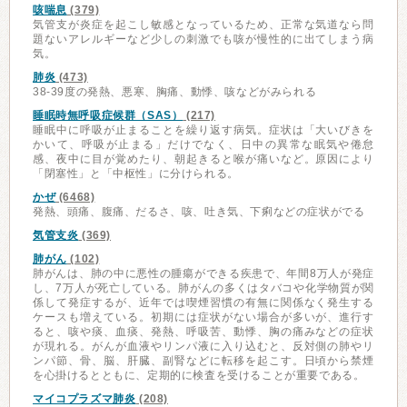
咳喘息
(379)
気管支が炎症を起こし敏感となっているため、正常な気道なら問
題ないアレルギーなど少しの刺激でも咳が慢性的に出てしまう病
気。
肺炎
(473)
38-39度の発熱、悪寒、胸痛、動悸、咳などがみられる
睡眠時無呼吸症候群（SAS）
(217)
睡眠中に呼吸が止まることを繰り返す病気。症状は「大いびきを
かいて、呼吸が止まる」だけでなく、日中の異常な眠気や倦怠
感、夜中に目が覚めたり、朝起きると喉が痛いなど。原因により
「閉塞性」と「中枢性」に分けられる。
かぜ
(6468)
発熱、頭痛、腹痛、だるさ、咳、吐き気、下痢などの症状がでる
気管支炎
(369)
肺がん
(102)
肺がんは、肺の中に悪性の腫瘍ができる疾患で、年間8万人が発症
し、7万人が死亡している。肺がんの多くはタバコや化学物質が関
係して発症するが、近年では喫煙習慣の有無に関係なく発生する
ケースも増えている。初期には症状がない場合が多いが、進行す
ると、咳や痰、血痰、発熱、呼吸苦、動悸、胸の痛みなどの症状
が現れる。がんが血液やリンパ液に入り込むと、反対側の肺やリ
ンパ節、骨、脳、肝臓、副腎などに転移を起こす。日頃から禁煙
を心掛けるとともに、定期的に検査を受けることが重要である。
マイコプラズマ肺炎
(208)