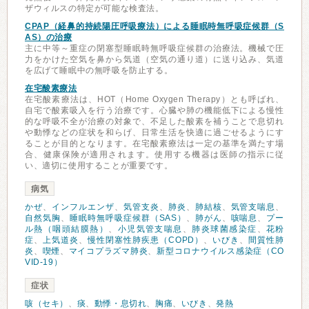
ザウィルスの特定が可能な検査法。
CPAP（経鼻的持続陽圧呼吸療法）による睡眠時無呼吸症候群（S
AS）の治療
主に中等～重症の閉塞型睡眠時無呼吸症候群の治療法。機械で圧
力をかけた空気を鼻から気道（空気の通り道）に送り込み、気道
を広げて睡眠中の無呼吸を防止する。
在宅酸素療法
在宅酸素療法は、HOT（Home Oxygen Therapy）とも呼ばれ、
自宅で酸素吸入を行う治療です。心臓や肺の機能低下による慢性
的な呼吸不全が治療の対象で、不足した酸素を補うことで息切れ
や動悸などの症状を和らげ、日常生活を快適に過ごせるようにす
ることが目的となります。在宅酸素療法は一定の基準を満たす場
合、健康保険が適用されます。使用する機器は医師の指示に従
い、適切に使用することが重要です。
病気
かぜ
、
インフルエンザ
、
気管支炎
、
肺炎
、
肺結核
、
気管支喘息
、
自然気胸
、
睡眠時無呼吸症候群（SAS）
、
肺がん
、
咳喘息
、
プー
ル熱（咽頭結膜熱）
、
小児気管支喘息
、
肺炎球菌感染症
、
花粉
症
、
上気道炎
、
慢性閉塞性肺疾患（COPD）
、
いびき
、
間質性肺
炎
、
喫煙
、
マイコプラズマ肺炎
、
新型コロナウイルス感染症（CO
VID-19）
症状
咳（セキ）
、
痰
、
動悸・息切れ
、
胸痛
、
いびき
、
発熱