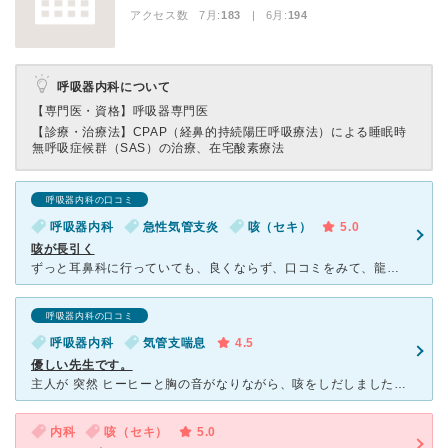
アクセス数 7月:
183
| 6月:
194
呼吸器内科について
【専門医・資格】
呼吸器専門医
【診療・治療法】
CPAP（経鼻的持続陽圧呼吸療法）による睡眠時
無呼吸症候群（SAS）の治療、在宅酸素療法
呼吸器内科の口コミ
呼吸器内科
急性気管支炎
咳（セキ）
5.0
咳が長引く
ずっと耳鼻科に行っていても、良くならず、口コミをみて、龍神先生の所に行きました。 院長先生は、とても優しく、詳しく病状の説明を、長々としても、嫌がらずに良く聞いてくれました。お薬手帳を持っていきまし
呼吸器内科の口コミ
呼吸器内科
気管支喘息
4.5
優しい先生です。
主人が 突然 ヒーヒーと胸の音がなりながら、咳をしだしました。 このご時世コロナで簡単に病院も行きにくく 数十年前に喘息が出ていたことがあったため 市販の気管を広げて楽にするお薬を買って、数週間飲
内科
咳（セキ）
5.0