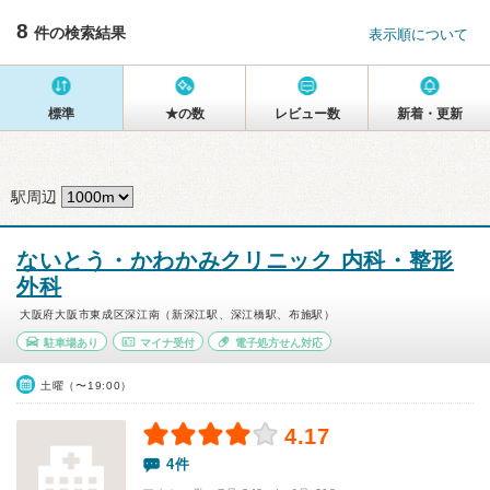
8
件の検索結果
表示順について
標準
★の数
レビュー数
新着・更新
駅周辺
ないとう・かわかみクリニック 内科・整形
外科
大阪府大阪市東成区深江南（新深江駅、深江橋駅、布施駅）
駐車場あり
マイナ受付
電子処方せん対応
土曜（〜19:00）
4.17
4件