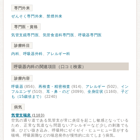
専門外来
ぜんそく専門外来
、
禁煙外来
専門医・資格
気管支鏡専門医
、
気管食道科専門医
、
呼吸器専門医
診療科目
内科
、
呼吸器外科
、
アレルギー科
呼吸器内科の関連項目（口コミ検索）
診療内容
呼吸器
(856)、
再検査・精密検査
(914)、
アレルギー
(502)、
イン
フルエンザ
(510)、
耳・鼻・のど
(3099)、
全身症状
(1160)、
子ど
も（15歳頃まで）
(2240)
病気
気管支喘息
(1103)
空気の通り道である気管支が常に炎症を起こし敏感となっている
ため、正常な気道なら問題ないアレルギーなど少しの刺激でも
痰、ひどい咳き込み、呼吸時にゼイゼイ・ヒューヒュー音がする
喘鳴、呼吸困難などの喘息発作が慢性的に出てしまう病気。