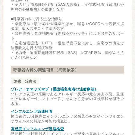
・その他：簡易睡眠検査（SASの診断）、心電図検査（息切れや
胸痛の心臓疾患との鑑別）など
■呼吸器内科で行う主な治療法
・薬物療法：咳止めや去痰薬のほか、喘息やCOPDへの気管支拡
張薬、吸入ステロイド薬の処方
・禁煙治療：禁煙補助薬（内服薬やパッチ）による禁煙のサポー
ト
・在宅酸素療法（HOT）：慢性呼吸不全に対し、自宅や外出先で
酸素吸入を行う環境調整
・その他：睡眠時無呼吸症候群（SAS）のCPAP療法、肺がんの抗
がん剤治療など
呼吸器内科の関連項目（病院検索）
診療・治療法
ゾレア・オマリズマブ（重症喘息患者の注射療法）
ゾレアは炎症の原因であるアレルギー反応の元を抑える薬。重症
のアレルギー性（アトピー性）ぜんそく患者の症状緩和が期待で
きる。
インフルエンザ迅速検査
検査後約30分以内にインフルエンザの感染の有無やインフルエン
ザウィルスの特定が可能な検査法。
高感度インフルエンザ迅速検査
発熱後2～4時間以内にインフルエンザ感染の有無やインフルエン