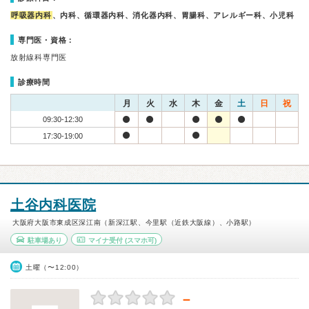
呼吸器内科
、内科、循環器内科、消化器内科、胃腸科、アレルギー科、小児科
専門医・資格：
放射線科専門医
診療時間
月
火
水
木
金
土
日
祝
09:30-12:30
17:30-19:00
土谷内科医院
大阪府大阪市東成区深江南（新深江駅、今里駅（近鉄大阪線）、小路駅）
駐車場あり
マイナ受付
(スマホ可)
土曜（〜12:00）
－