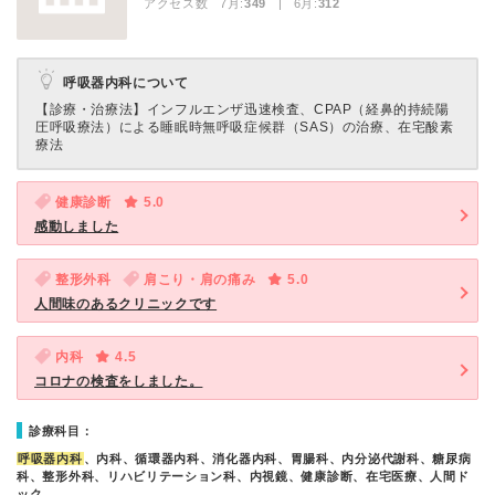
アクセス数 7月:
349
| 6月:
312
呼吸器内科について
【診療・治療法】
インフルエンザ迅速検査、CPAP（経鼻的持続陽
圧呼吸療法）による睡眠時無呼吸症候群（SAS）の治療、在宅酸素
療法
健康診断
5.0
感動しました
整形外科
肩こり・肩の痛み
5.0
人間味のあるクリニックです
内科
4.5
コロナの検査をしました。
診療科目：
呼吸器内科
、内科、循環器内科、消化器内科、胃腸科、内分泌代謝科、糖尿病
科、整形外科、リハビリテーション科、内視鏡、健康診断、在宅医療、人間ド
ック