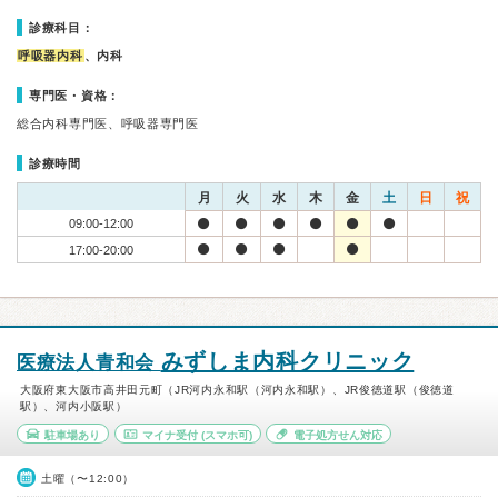
診療科目：
呼吸器内科
、内科
専門医・資格：
総合内科専門医、呼吸器専門医
診療時間
月
火
水
木
金
土
日
祝
09:00-12:00
17:00-20:00
みずしま内科クリニック
医療法人青和会
大阪府東大阪市高井田元町（JR河内永和駅（河内永和駅）、JR俊徳道駅（俊徳道
駅）、河内小阪駅）
駐車場あり
マイナ受付
(スマホ可)
電子処方せん対応
土曜（〜12:00）