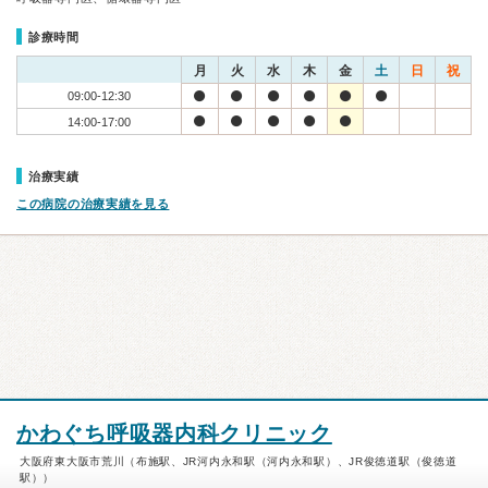
診療時間
月
火
水
木
金
土
日
祝
09:00-12:30
14:00-17:00
治療実績
この病院の治療実績を見る
かわぐち呼吸器内科クリニック
大阪府東大阪市荒川（布施駅、JR河内永和駅（河内永和駅）、JR俊徳道駅（俊徳道
駅））