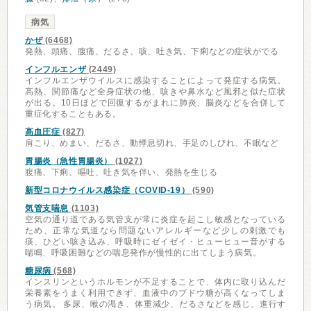
病気
かぜ
(6468)
発熱、頭痛、腹痛、だるさ、咳、吐き気、下痢などの症状がでる
インフルエンザ
(2449)
インフルエンザウイルスに感染することによって発症する病気。
高熱、関節痛など全身症状の他、咳きや鼻水など風邪と似た症状
が出る。10日ほどで回復するがまれに肺炎、脳炎などを合併して
重症化することもある。
高血圧症
(827)
肩こり、めまい、だるさ、動悸息切れ、手足のしびれ、不眠など
胃腸炎（急性胃腸炎）
(1027)
腹痛、下痢、嘔吐、吐き気を伴い、発熱を生じる
新型コロナウイルス感染症（COVID-19）
(590)
気管支喘息
(1103)
空気の通り道である気管支が常に炎症を起こし敏感となっている
ため、正常な気道なら問題ないアレルギーなど少しの刺激でも
痰、ひどい咳き込み、呼吸時にゼイゼイ・ヒューヒュー音がする
喘鳴、呼吸困難などの喘息発作が慢性的に出てしまう病気。
糖尿病
(568)
インスリンというホルモンが不足することで、体内に取り込んだ
栄養素をうまく利用できず、血液中のブドウ糖が高くなってしま
う病気。 多尿、喉の渇き、体重減少、だるさなどを感じ、進行す