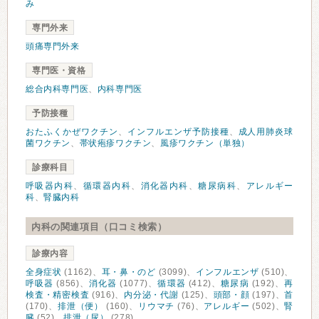
み
専門外来
頭痛専門外来
専門医・資格
総合内科専門医
、
内科専門医
予防接種
おたふくかぜワクチン
、
インフルエンザ予防接種
、
成人用肺炎球
菌ワクチン
、
帯状疱疹ワクチン
、
風疹ワクチン（単独）
診療科目
呼吸器内科
、
循環器内科
、
消化器内科
、
糖尿病科
、
アレルギー
科
、
腎臓内科
内科の関連項目（口コミ検索）
診療内容
全身症状
(1162)、
耳・鼻・のど
(3099)、
インフルエンザ
(510)、
呼吸器
(856)、
消化器
(1077)、
循環器
(412)、
糖尿病
(192)、
再
検査・精密検査
(916)、
内分泌・代謝
(125)、
頭部・顔
(197)、
首
(170)、
排泄（便）
(160)、
リウマチ
(76)、
アレルギー
(502)、
腎
臓
(52)、
排泄（尿）
(278)