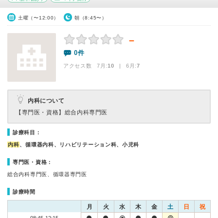
土曜（〜12:00）
朝（8:45〜）
－
0件
アクセス数 7月:
10
| 6月:
7
内科について
【専門医・資格】
総合内科専門医
診療科目：
内科
、循環器内科、リハビリテーション科、小児科
専門医・資格：
総合内科専門医、循環器専門医
診療時間
月
火
水
木
金
土
日
祝