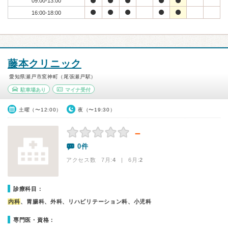
09:00-13:00
16:00-18:00
藤本クリニック
愛知県瀬戸市窯神町（尾張瀬戸駅）
駐車場あり
マイナ受付
土曜（〜12:00）
夜（〜19:30）
－
0件
アクセス数 7月:
4
| 6月:
2
診療科目：
内科
、胃腸科、外科、リハビリテーション科、小児科
専門医・資格：