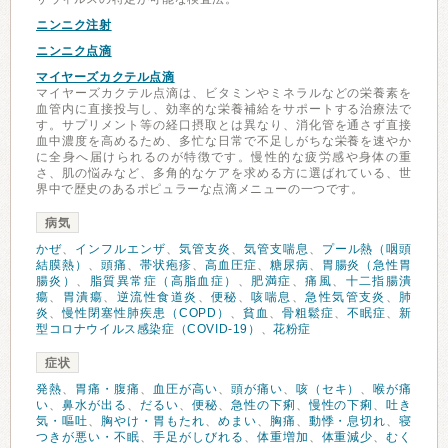
ニンニク注射
ニンニク点滴
マイヤーズカクテル点滴
マイヤーズカクテル点滴は、ビタミンやミネラルなどの栄養素を
血管内に直接投与し、効率的な栄養補給をサポートする治療法で
す。サプリメント等の経口摂取とは異なり、消化管を通さず直接
血中濃度を高めるため、多忙な日常で不足しがちな栄養を速やか
に全身へ届けられるのが特徴です。慢性的な疲労感や身体の重
さ、肌の悩みなど、多角的なケアを求める方に選ばれている、世
界中で歴史のあるポピュラーな点滴メニューの一つです。
病気
かぜ
、
インフルエンザ
、
気管支炎
、
気管支喘息
、
プール熱（咽頭
結膜熱）
、
頭痛
、
帯状疱疹
、
高血圧症
、
糖尿病
、
胃腸炎（急性胃
腸炎）
、
脂質異常症（高脂血症）
、
肥満症
、
痛風
、
十二指腸潰
瘍
、
胃潰瘍
、
逆流性食道炎
、
便秘
、
咳喘息
、
急性気管支炎
、
肺
炎
、
慢性閉塞性肺疾患（COPD）
、
貧血
、
骨粗鬆症
、
不眠症
、
新
型コロナウイルス感染症（COVID-19）
、
花粉症
症状
発熱
、
胃痛・腹痛
、
血圧が高い
、
頭が痛い
、
咳（セキ）
、
喉が痛
い
、
鼻水が出る
、
だるい
、
便秘
、
急性の下痢
、
慢性の下痢
、
吐き
気・嘔吐
、
胸やけ・胃もたれ
、
めまい
、
胸痛
、
動悸・息切れ
、
寝
つきが悪い・不眠
、
手足がしびれる
、
体重増加
、
体重減少
、
むく