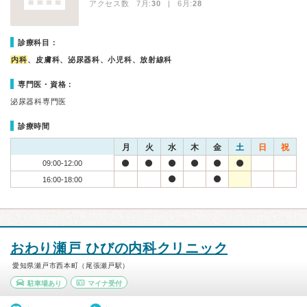
アクセス数 7月:
30
| 6月:
28
診療科目：
内科
、皮膚科、泌尿器科、小児科、放射線科
専門医・資格：
泌尿器科専門医
診療時間
月
火
水
木
金
土
日
祝
09:00-12:00
16:00-18:00
おわり瀬戸 ひびの内科クリニック
愛知県瀬戸市西本町（尾張瀬戸駅）
駐車場あり
マイナ受付