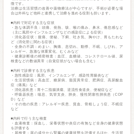
徴です。
治療は生活習慣の改善や薬物療法が中心ですが、手術が必要な場
合は外科など他科と連携して治療を進める役割も担います。
■内科で対応する主な症状
・急な体調不良：頭痛、発熱、咳、喉の痛み、鼻水、倦怠感など
（主に風邪やインフルエンザなどの感染症による症状）
・消化器症状：腹痛、便秘、下痢、吐き気、胸やけ、胃もたれな
ど（消化管に関わる症状）
・全身の不調：めまい、胸痛、息切れ、動悸、不眠、しびれ、ア
レルギー、急激な体重変化、むくみなど
・健康診断後の精密検査：血圧、血糖値、コレステロール値、尿
検査などの数値異常（自覚症状がない場合も含む）
■内科で診療する主な疾患
・急性感染症：風邪、インフルエンザ、感染性胃腸炎など
・生活習慣病：高血圧、糖尿病、脂質異常症、肥満症、高尿酸血
症（痛風）など
・消化器疾患：胃十二指腸潰瘍、逆流性食道炎、便秘症など
・呼吸器疾患：喘息、気管支炎、肺炎、慢性閉塞性肺疾患（COP
D）など
・その他の疾患：アレルギー疾患、貧血、骨粗しょう症、不眠症
など
■内科で行う主な検査
・血液検査：採血し、栄養状態や炎症の有無など全身の健康状態
を評価する
・尿検査：尿の成分から腎臓の健康状態を評価するほか、生活習