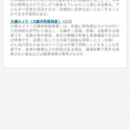
スギ花粉エキスから作られた錠剤を1日1回服用することで、年単
位の時間をかけて少しずつ身体をアレルゲンに慣らす治療法。ア
レルギー症状を完治させる・長期的に症状を起こらなくすること
ができる可能性がある。
大腸カメラ（大腸内視鏡検査）
(113)
大腸カメラ（大腸内視鏡検査）は、先端に高性能なカメラが付い
た内視鏡を肛門から挿入し、大腸内（直腸～盲腸）を観察する検
査です。粘膜の色や形状、炎症や腫瘍の有無を直接確認できるの
が特徴です。必要に応じてその場で組織を採取したり（生検）、
がん化の恐れがあるポリープはその場で切除したりすることも可
能です。血便や腹痛などの症状がある場合、健康診断で異常を指
摘された場合などは健康保険が適用されます。