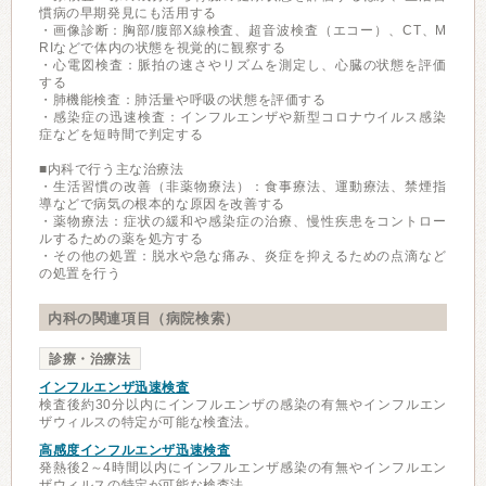
慣病の早期発見にも活用する
・画像診断：胸部/腹部X線検査、超音波検査（エコー）、CT、M
RIなどで体内の状態を視覚的に観察する
・心電図検査：脈拍の速さやリズムを測定し、心臓の状態を評価
する
・肺機能検査：肺活量や呼吸の状態を評価する
・感染症の迅速検査：インフルエンザや新型コロナウイルス感染
症などを短時間で判定する
■内科で行う主な治療法
・生活習慣の改善（非薬物療法）：食事療法、運動療法、禁煙指
導などで病気の根本的な原因を改善する
・薬物療法：症状の緩和や感染症の治療、慢性疾患をコントロー
ルするための薬を処方する
・その他の処置：脱水や急な痛み、炎症を抑えるための点滴など
の処置を行う
内科の関連項目（病院検索）
診療・治療法
インフルエンザ迅速検査
検査後約30分以内にインフルエンザの感染の有無やインフルエン
ザウィルスの特定が可能な検査法。
高感度インフルエンザ迅速検査
発熱後2～4時間以内にインフルエンザ感染の有無やインフルエン
ザウィルスの特定が可能な検査法。