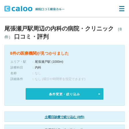
尾張瀬戸駅周辺の内科の病院・クリニック
（8
口コミ・評判
件）
8件の医療機関が見つかりました
エリア・駅
尾張瀬戸駅 (1000m)
診療科目
内科
名称
なし
詳細条件
なし (曜日や時間帯を指定できます)
条件変更・絞り込み
土曜日診療で絞り込む (8件)