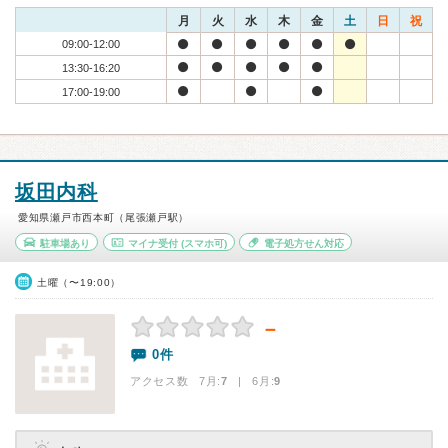
月
火
水
木
金
土
日
祝
09:00-12:00
13:30-16:20
17:00-19:00
坂田内科
愛知県瀬戸市西本町（尾張瀬戸駅）
駐車場あり
マイナ受付
(スマホ可)
電子処方せん対応
土曜（〜19:00）
－
0件
アクセス数 7月:
7
| 6月:
9