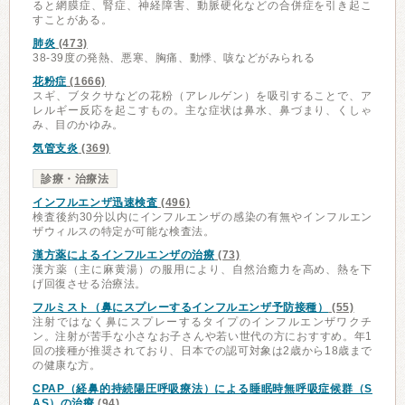
ると網膜症、腎症、神経障害、動脈硬化などの合併症を引き起こ
すことがある。
肺炎
(473)
38-39度の発熱、悪寒、胸痛、動悸、咳などがみられる
花粉症
(1666)
スギ、ブタクサなどの花粉（アレルゲン）を吸引することで、ア
レルギー反応を起こすもの。主な症状は鼻水、鼻づまり、くしゃ
み、目のかゆみ。
気管支炎
(369)
診療・治療法
インフルエンザ迅速検査
(496)
検査後約30分以内にインフルエンザの感染の有無やインフルエン
ザウィルスの特定が可能な検査法。
漢方薬によるインフルエンザの治療
(73)
漢方薬（主に麻黄湯）の服用により、自然治癒力を高め、熱を下
げ回復させる治療法。
フルミスト（鼻にスプレーするインフルエンザ予防接種）
(55)
注射ではなく鼻にスプレーするタイプのインフルエンザワクチ
ン。注射が苦手な小さなお子さんや若い世代の方におすすめ。年1
回の接種が推奨されており、日本での認可対象は2歳から18歳まで
の健康な方。
CPAP（経鼻的持続陽圧呼吸療法）による睡眠時無呼吸症候群（S
AS）の治療
(94)