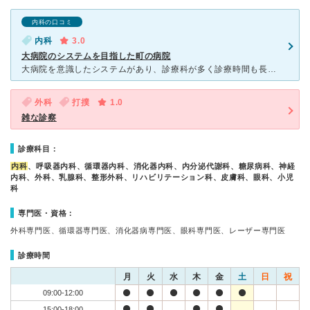
内科の口コミ
内科
3.0
大病院のシステムを目指した町の病院
大病院を意識したシステムがあり、診療科が多く診療時間も長いのですが、直ぐに診察して頂ける町に根付いた病院と言うイメージです。 １０年以上前はいつ行っても患者さんが多く待ち時間が長かったのですが、最近
外科
打撲
1.0
雑な診察
診療科目：
内科
、呼吸器内科、循環器内科、消化器内科、内分泌代謝科、糖尿病科、神経
内科、外科、乳腺科、整形外科、リハビリテーション科、皮膚科、眼科、小児
科
専門医・資格：
外科専門医、循環器専門医、消化器病専門医、眼科専門医、レーザー専門医
診療時間
月
火
水
木
金
土
日
祝
09:00-12:00
15:00-18:00