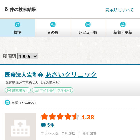
8
件の検索結果
表示順について
標準
★の数
レビュー数
新着・更新
駅周辺
あさいクリニック
医療法人宏和会
愛知県瀬戸市東権現町（尾張瀬戸駅）
駐車場あり
マイナ受付
(スマホ可)
土曜（〜12:00）
4.38
5件
アクセス数 7月:
351
| 6月:
375