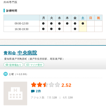
外科専門医
診療時間
月
火
水
木
金
土
日
祝
09:00-12:00
16:30-19:30
中央病院
青和会
愛知県瀬戸市陶原町（瀬戸市役所前駅、尾張瀬戸駅）
駐車場あり
マイナ受付
土曜（〜12:00）
2.52
2件
アクセス数 7月:
128
| 6月:
138