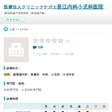
長江内科小児科医院
医療法人クリニックナガエ
愛知県瀬戸市前田町（尾張瀬戸駅）
駐車場あり
土曜（〜18:00）
－
0件
アクセス数 7月:
14
| 6月:
15
診療科目：
内科
、循環器内科、胃腸科、外科、小児科、小児外科
専門医・資格：
外科専門医、小児外科専門医
診療時間
月
火
水
木
金
土
日
祝