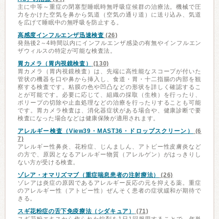
主に中等～重症の閉塞型睡眠時無呼吸症候群の治療法。機械で圧
力をかけた空気を鼻から気道（空気の通り道）に送り込み、気道
を広げて睡眠中の無呼吸を防止する。
高感度インフルエンザ迅速検査
(26)
発熱後2～4時間以内にインフルエンザ感染の有無やインフルエン
ザウィルスの特定が可能な検査法。
胃カメラ（胃内視鏡検査）
(130)
胃カメラ（胃内視鏡検査）は、先端に高性能なスコープが付いた
管状の機器を口や鼻から挿入し、食道・胃・十二指腸の内部を観
察する検査です。粘膜の色や凹凸などの形状を詳しく確認するこ
とが可能です。必要に応じて、組織の採取（生検）を行ったり、
ポリープの切除や止血処理などの治療を行ったりすることも可能
です。胃カメラ検査は、消化器症状がある場合や、健康診断で要
検査になった場合などは健康保険が適用されます。
アレルギー検査（View39・MAST36・ドロップスクリーン）
(6
7)
アレルギー性鼻炎、花粉症、じんましん、アトピー性皮膚炎など
の方で、原因となるアレルギー物質（アレルゲン）がはっきりし
ない方が受ける検査。
ゾレア・オマリズマブ（重症喘息患者の注射療法）
(26)
ゾレアは炎症の原因であるアレルギー反応の元を抑える薬。重症
のアレルギー性（アトピー性）ぜんそく患者の症状緩和が期待で
きる。
スギ花粉症の舌下免疫療法（シダキュア）
(71)