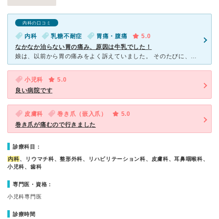
内科の口コミ
内科
乳糖不耐症
胃痛・腹痛
5.0
なかなか治らない胃の痛み、原因は牛乳でした！
娘は、以前から胃の痛みをよく訴えていました。 そのたびに、胃腸風邪や神経的な物などと言われ胃の痛みをやわらげる薬などを飲んでいました。 でも、他の子より胃の痛みを訴えるのが多いと感じ、先生と相談し
小児科
5.0
良い病院です
皮膚科
巻き爪（嵌入爪）
5.0
巻き爪が痛むので行きました
診療科目：
内科
、リウマチ科、整形外科、リハビリテーション科、皮膚科、耳鼻咽喉科、
小児科、歯科
専門医・資格：
小児科専門医
診療時間