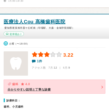
15:00-19:30
医療法人Cou 髙橋歯科医院
愛知県尾張旭市霞ケ丘町南（印場駅、大森・金城学院前駅）
駐車場あり
土曜（〜18:00）
3.22
1件
アクセス数 7月:
12
| 6月:
9
歯科
4.0
分かりやすい説明と丁寧な診療
診療科目：
歯科、小児歯科