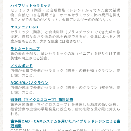
ハイブリットセラミック
セラミック（陶器）と合成樹脂（レジン）からできた歯の補綴
物。自然な白さを再現でき、オールセラミックに比べ費用を抑え
ることができるのがメリット。金属アレルギーの心配もない。
エステニアC＆B
セラミック（陶器）と合成樹脂（プラスチック）でできた歯の修
復材。自然な白さや噛み心地を再現できるが、金属に比べると強
度が落ちるため、大きな虫歯には適さない。
ラミネートべニア
歯の表面を削り、薄いセラミックの板（ベニア）を貼り付けて審
美性を向上させる治療。
メタルボンド
内側が金属で外側がセラミック（陶器）の被せ物（クラウン、差
し歯）のこと。
AGCガルバノクラウン
内側が純金で外側がセラミック（陶器）のクラウン（被せ物、差
し歯）のこと。
顕微鏡（マイクロスコープ）歯科治療
歯科用顕微鏡（マイクロスコープ）を使用した精度の高い治療。
根管治療や虫歯の早期発見に役立ち、歯の削除を最小限に抑えら
れる。
歯科用CAD・CAMシステムを用いたハイブリッドレジンによる歯
冠補綴
CAD/CAMシステムは、コンピューターで設計しミリングマシンで