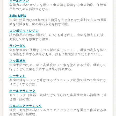
ヒールオゾン
殺菌力の高いオゾンを用いて虫歯菌を殺菌する虫歯治療。保険適
用外のため自費診療となる。
3Mix-MP法
虫歯に効果的な3種類の抗生物質を混ぜ合わせた薬剤で虫歯の原因
菌を死滅させ、歯の再石灰化を促す治療。
コンポジットレジン
詰め物用の白色の樹脂で、CRとも呼ばれる。虫歯を除去した後、
充填して歯を修復する治療。
ラバーダム
歯科治療時に使用するゴム製の膜（シート）。唾液の流入を防い
で感染を予防する効果があり、おもに根管治療で使われている。
フッ素塗布
虫歯予防のため、歯に高濃度のフッ素を塗布する治療。継続して
行うことで虫歯を予防する効果が持続する。
シーラント
奥歯の溝をレジンと呼ばれるプラスチック樹脂で埋めて虫歯にな
りにくくする方法。
オールセラミック
セラミック（陶器）素材だけで作られた審美性の高い補綴物（被
せ物・詰め物）。
ジルコニアセラミック
強度・耐久性の高いジルコニアにセラミックを重ねて作成する審
美性の高い補綴物。