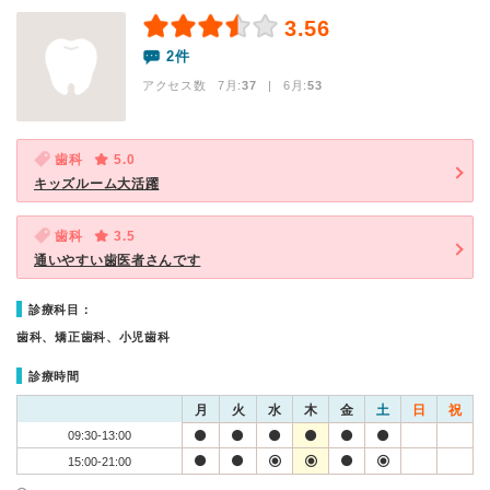
3.56
2件
アクセス数 7月:
37
| 6月:
53
歯科
5.0
キッズルーム大活躍
歯科
3.5
通いやすい歯医者さんです
診療科目：
歯科、矯正歯科、小児歯科
診療時間
月
火
水
木
金
土
日
祝
09:30-13:00
15:00-21:00