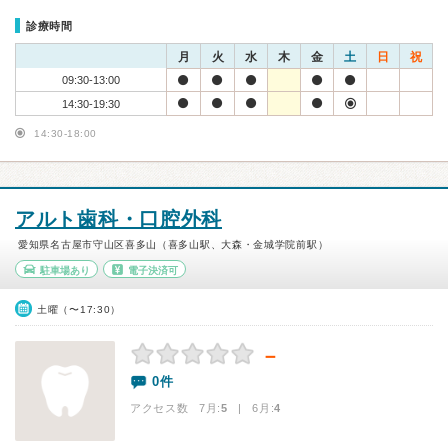
診療時間
月
火
水
木
金
土
日
祝
09:30-13:00
14:30-19:30
14:30-18:00
アルト歯科・口腔外科
愛知県名古屋市守山区喜多山（喜多山駅、大森・金城学院前駅）
駐車場あり
電子決済可
土曜（〜17:30）
－
0件
アクセス数 7月:
5
| 6月:
4