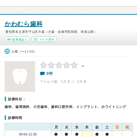
かわむら歯科
愛知県名古屋市守山区大森（大森・金城学院前駅、喜多山駅）
駐車場あり
マイナ受付
土曜（〜17:00）
－
0件
アクセス数 7月:
3
| 6月:
9
診療科目：
歯科、歯周病科、小児歯科、歯科口腔外科、インプラント、ホワイトニング
診療時間
月
火
水
木
金
土
日
祝
09:00-12:30