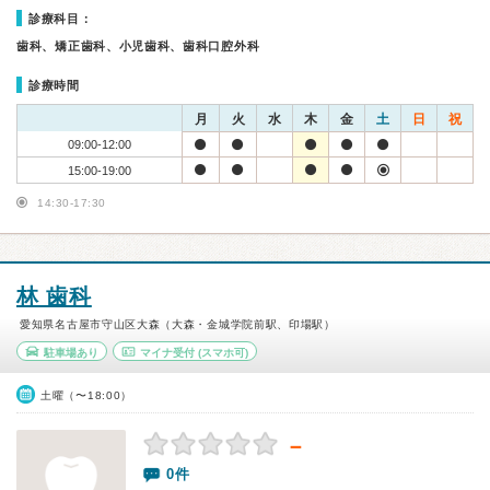
診療科目：
歯科、矯正歯科、小児歯科、歯科口腔外科
診療時間
月
火
水
木
金
土
日
祝
09:00-12:00
15:00-19:00
14:30-17:30
林 歯科
愛知県名古屋市守山区大森（大森・金城学院前駅、印場駅）
駐車場あり
マイナ受付
(スマホ可)
土曜（〜18:00）
－
0件