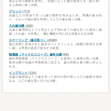
痛み止めの麻酔を使用し、虫歯になった歯や親知らず（親不知）
を人為的に抜く治療。
ブリッジ
(773)
虫歯などの理由で失った歯の隙間を埋めるため、両隣の歯を削
り、それらの歯の根を利用して人工の歯を補う治療。
入れ歯治療
(465)
虫歯や歯周病などで上顎または下顎の全ての歯を失った場合に義
歯（入れ歯）を作製し、噛む機能や見た目を回復させる治療。
スケーリング（歯石取り）
(4580)
歯の表面に形成された歯石やバイオフィルム（細菌が形成する薄
い膜）を専用の器具で除去する処置。
顕微鏡（マイクロスコープ）歯科治療
(99)
歯科用顕微鏡（マイクロスコープ）を使用した精度の高い治療。
根管治療や虫歯の早期発見に役立ち、歯の削除を最小限に抑えら
れる。
インプラント
(236)
虫歯や歯周病などで歯を失った部分の顎の骨に人工の歯根を埋め
込み、人工の歯を取り付ける治療。