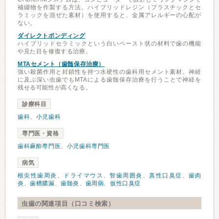
補綴物を作製する方法。ハイブリッドレジン（プラスチックとセ
ラミックを混ぜた素材）を使用すると、金属アレルギーの心配が
ない。
ダイレクトボンディング
ハイブリッドセラミックという白いペースト状の材料で歯の機能
や見た目を修復する治療。
MTAセメント（歯髄保存治療）
強い殺菌作用と封鎖性を持つ水硬性の歯科用セメント素材。神経
に及ぶ深い虫歯でもMTAによる歯髄保存治療を行うことで神経を
残せる可能性が高くなる。
診療科目
歯科
、
小児歯科
専門医・資格
歯科麻酔専門医
、
小児歯科専門医
病気
根尖性歯周炎
、
ドライマウス
、
智歯周囲炎
、
真性口臭症
、
歯肉
炎
、
歯槽膿漏
、
歯髄炎
、
歯周病
、
仮性口臭症
虫歯の関連項目（口コミ検索）