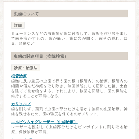
虫歯について
詳細
ミュータンスなどの虫歯菌が歯に付着して、歯垢を作り酸を出し
て歯を溶かすもの。歯が痛い、歯に穴が開く、歯茎の腫れ、口
臭、頭痛など
虫歯の関連項目（病院検索）
診療・治療法
根管治療
歯髄に及ぶ重度の虫歯で行う歯の根（根管内）の治療。根管内の
細菌や傷んだ神経を取り除き、無菌状態にして密閉した後、土台
を建てて被せ物をする。それにより、抜歯を回避し、歯の機能を
維持することが可能になる。
カリソルブ
歯を削らず、薬剤で虫歯の部分だけを溶かす無痛の虫歯治療。神
経を残せるため、歯の強度を保てるのがメリット。
エルビウムヤグレーザー（虫歯治療）
レーザーを照射して虫歯部分だけをピンポイントに削り取る治
療。保険診療が可能。