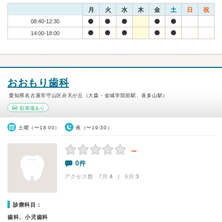
月
火
水
木
金
土
日
祝
08:40-12:30
14:00-18:00
おおもり歯科
愛知県名古屋市守山区弁天が丘（大森・金城学院前駅、喜多山駅）
駐車場あり
土曜（〜18:00）
夜（〜19:30）
－
0件
アクセス数 7月:
4
| 6月:
3
診療科目：
歯科、小児歯科