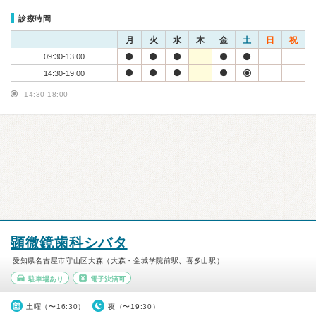
診療時間
月
火
水
木
金
土
日
祝
09:30-13:00
14:30-19:00
14:30-18:00
顕微鏡歯科シバタ
愛知県名古屋市守山区大森（大森・金城学院前駅、喜多山駅）
駐車場あり
電子決済可
土曜（〜16:30）
夜（〜19:30）