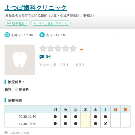
よつば歯科クリニック
愛知県名古屋市守山区脇田町（大森・金城学院前駅、印場駅）
駐車場あり
マイナ受付
(スマホ可)
土曜（〜17:30）
夜（〜19:30）
－
0件
アクセス数 7月:
1
| 6月:
3
診療科目：
歯科、小児歯科
診療時間
月
火
水
木
金
土
日
祝
09:30-12:30
14:30-19:30
14:30-17:30