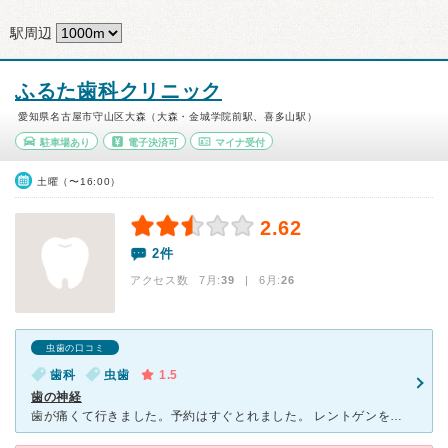
駅周辺
ふるた歯科クリニック
愛知県名古屋市守山区大森（大森・金城学院前駅、喜多山駅）
駐車場あり
電子決済可
マイナ受付
土曜（〜16:00）
2.62
2件
アクセス数 7月:
39
| 6月:
26
虫歯の口コミ
歯科
虫歯
1.5
歯の神経
歯が痛くて行きました。予約はすぐとれました。 レントゲンを撮ってもらい、虫歯と言われて結構深いので神経まで取る羽目に。 とにかく痛い！全然、麻酔が効いてないのか、飛び上がるほどの痛さでツラすぎた。