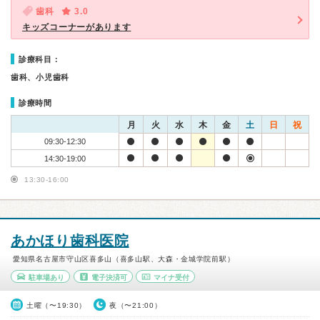
歯科
3.0
キッズコーナーがあります
診療科目：
歯科、小児歯科
診療時間
月
火
水
木
金
土
日
祝
09:30-12:30
14:30-19:00
13:30-16:00
あかほり歯科医院
愛知県名古屋市守山区喜多山（喜多山駅、大森・金城学院前駅）
駐車場あり
電子決済可
マイナ受付
土曜（〜19:30）
夜（〜21:00）