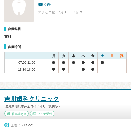
0件
アクセス数 7月:
1
| 6月:
2
診療科目：
歯科
診療時間
月
火
水
木
金
土
日
祝
07:00-11:00
13:30-18:00
吉川歯科クリニック
愛知県稲沢市井之口柿ノ木町（奥田駅）
駐車場あり
マイナ受付
土曜（〜12:00）