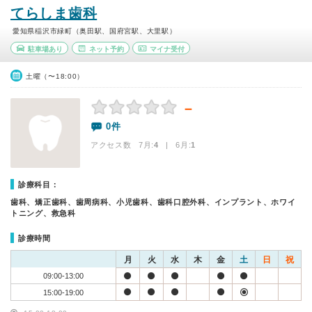
てらしま歯科
愛知県稲沢市緑町（奥田駅、国府宮駅、大里駅）
駐車場あり
ネット予約
マイナ受付
土曜（〜18:00）
－
0件
アクセス数 7月:
4
| 6月:
1
診療科目：
歯科、矯正歯科、歯周病科、小児歯科、歯科口腔外科、インプラント、ホワイ
トニング、救急科
診療時間
月
火
水
木
金
土
日
祝
09:00-13:00
15:00-19:00