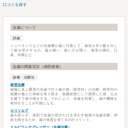
口コミを探す
虫歯について
詳細
ミュータンスなどの虫歯菌が歯に付着して、歯垢を作り酸を出し
て歯を溶かすもの。歯が痛い、歯に穴が開く、歯茎の腫れ、口
臭、頭痛など
虫歯の関連項目（病院検索）
診療・治療法
根管治療
歯髄に及ぶ重度の虫歯で行う歯の根（根管内）の治療。根管内の
細菌や傷んだ神経を取り除き、無菌状態にして密閉した後、土台
を建てて被せ物をする。それにより、抜歯を回避し、歯の機能を
維持することが可能になる。
カリソルブ
歯を削らず、薬剤で虫歯の部分だけを溶かす無痛の虫歯治療。神
経を残せるため、歯の強度を保てるのがメリット。
エルビウムヤグレーザー（虫歯治療）