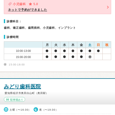
小児歯科
5.0
ネットで予約ができました
診療科目：
歯科、矯正歯科、歯周病科、小児歯科、インプラント
診療時間
月
火
水
木
金
土
日
祝
10:00-13:00
15:00-20:00
15:00-18:00
みどり歯科医院
愛知県稲沢市奥田白山町（奥田駅）
駐車場あり
土曜（〜16:30）
夜（〜19:30）