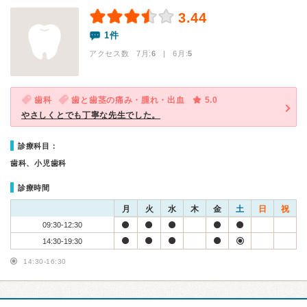
3.44
1件
アクセス数 7月:
6
| 6月:
5
歯科
歯と歯茎の痛み・腫れ・出血
5.0
やさしくとでも丁寧な先生でした。
診療科目：
歯科、小児歯科
診療時間
月
火
水
木
金
土
日
祝
09:30-12:30
14:30-19:30
14:30-16:30