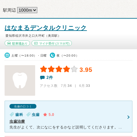
駅周辺
はなまるデンタルクリニック
愛知県稲沢市井之口大坪町（奥田駅）
駐車場あり
マイナ受付
(スマホ可)
土曜（〜18:00）・日曜
夜（〜20:00）
3.95
2件
アクセス数 7月:
34
| 6月:
33
虫歯の口コミ
歯科
虫歯
5.0
虫歯治療
先生がよくて、次になにをするかなど説明してくださります。歯医者が苦手すぎて、今まで20件ほどのたくさん歯医者にいきましたが、ここが一番よかった気がします。会計までの待ち時間は、ほぼなくスムーズです。