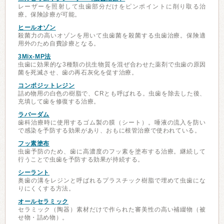
レーザーを照射して虫歯部分だけをピンポイントに削り取る治
療。保険診療が可能。
ヒールオゾン
殺菌力の高いオゾンを用いて虫歯菌を殺菌する虫歯治療。保険適
用外のため自費診療となる。
3Mix-MP法
虫歯に効果的な3種類の抗生物質を混ぜ合わせた薬剤で虫歯の原因
菌を死滅させ、歯の再石灰化を促す治療。
コンポジットレジン
詰め物用の白色の樹脂で、CRとも呼ばれる。虫歯を除去した後、
充填して歯を修復する治療。
ラバーダム
歯科治療時に使用するゴム製の膜（シート）。唾液の流入を防い
で感染を予防する効果があり、おもに根管治療で使われている。
フッ素塗布
虫歯予防のため、歯に高濃度のフッ素を塗布する治療。継続して
行うことで虫歯を予防する効果が持続する。
シーラント
奥歯の溝をレジンと呼ばれるプラスチック樹脂で埋めて虫歯にな
りにくくする方法。
オールセラミック
セラミック（陶器）素材だけで作られた審美性の高い補綴物（被
せ物・詰め物）。