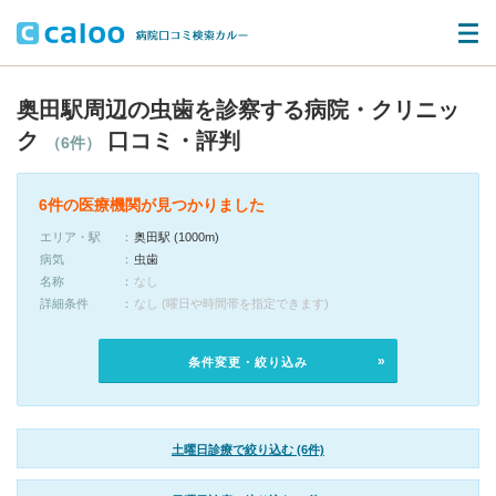
奥田駅周辺の虫歯を診察する病院・クリニッ
ク
口コミ・評判
（6件）
6件の医療機関が見つかりました
エリア・駅
奥田駅 (1000m)
病気
虫歯
名称
なし
詳細条件
なし (曜日や時間帯を指定できます)
条件変更・絞り込み
土曜日診療で絞り込む (6件)