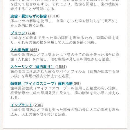
を建てて被せ物をする。それにより、抜歯を回避し、歯の機能を
維持することが可能になる。
虫歯・親知らずの抜歯
(2318)
痛み止めの麻酔を使用し、虫歯になった歯や親知らず（親不知）
を人為的に抜く治療。
ブリッジ
(774)
虫歯などの理由で失った歯の隙間を埋めるため、両隣の歯を削
り、それらの歯の根を利用して人工の歯を補う治療。
入れ歯治療
(465)
虫歯や歯周病などで上顎または下顎の全ての歯を失った場合に義
歯（入れ歯）を作製し、噛む機能や見た目を回復させる治療。
スケーリング（歯石取り）
(4584)
歯の表面に形成された歯石やバイオフィルム（細菌が形成する薄
い膜）を専用の器具で除去する処置。
顕微鏡（マイクロスコープ）歯科治療
(99)
歯科用顕微鏡（マイクロスコープ）を使用した精度の高い治療。
根管治療や虫歯の早期発見に役立ち、歯の削除を最小限に抑えら
れる。
インプラント
(236)
虫歯や歯周病などで歯を失った部分の顎の骨に人工の歯根を埋め
込み、人工の歯を取り付ける治療。