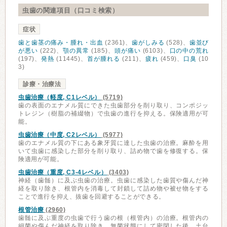
虫歯の関連項目（口コミ検索）
症状
歯と歯茎の痛み・腫れ・出血
(2361)、
歯がしみる
(528)、
歯並び
が悪い
(222)、
顎の異常
(185)、
頭が痛い
(6103)、
口の中の荒れ
(197)、
発熱
(11445)、
首が腫れる
(211)、
疲れ
(459)、
口臭
(10
3)
診療・治療法
虫歯治療（軽度, C1レベル）
(5719)
歯の表面のエナメル質にできた虫歯部分を削り取り、コンポジッ
トレジン（樹脂の補綴物）で虫歯の進行を抑える。保険適用が可
能。
虫歯治療（中度, C2レベル）
(5977)
歯のエナメル質の下にある象牙質に達した虫歯の治療。麻酔を用
いて虫歯に感染した部分を削り取り、詰め物で歯を修復する。保
険適用が可能。
虫歯治療（重度, C3-4レベル）
(3403)
神経（歯髄）に及ぶ虫歯の治療。虫歯に感染した歯質や傷んだ神
経を取り除き、根管内を消毒して封鎖して詰め物や被せ物をする
ことで進行を抑え、抜歯を回避することができる。
根管治療
(2960)
歯髄に及ぶ重度の虫歯で行う歯の根（根管内）の治療。根管内の
細菌や傷んだ神経を取り除き、無菌状態にして密閉した後、土台