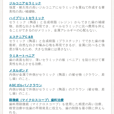
ジルコニアセラミック
強度・耐久性の高いジルコニアにセラミックを重ねて作成する審
美性の高い補綴物。
ハイブリットセラミック
セラミック（陶器）と合成樹脂（レジン）からできた歯の補綴
物。自然な白さを再現でき、オールセラミックに比べ費用を抑え
ることができるのがメリット。金属アレルギーの心配もない。
エステニアC＆B
セラミック（陶器）と合成樹脂（プラスチック）でできた歯の修
復材。自然な白さや噛み心地を再現できるが、金属に比べると強
度が落ちるため、大きな虫歯には適さない。
ラミネートべニア
歯の表面を削り、薄いセラミックの板（ベニア）を貼り付けて審
美性を向上させる治療。
メタルボンド
内側が金属で外側がセラミック（陶器）の被せ物（クラウン、差
し歯）のこと。
AGCガルバノクラウン
内側が純金で外側がセラミック（陶器）のクラウン（被せ物、差
し歯）のこと。
顕微鏡（マイクロスコープ）歯科治療
歯科用顕微鏡（マイクロスコープ）を使用した精度の高い治療。
根管治療や虫歯の早期発見に役立ち、歯の削除を最小限に抑えら
れる。