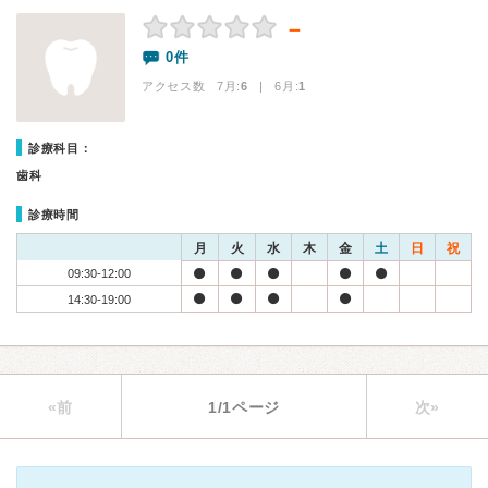
－
0件
アクセス数 7月:
6
| 6月:
1
診療科目：
歯科
診療時間
月
火
水
木
金
土
日
祝
09:30-12:00
14:30-19:00
«前
1/1ページ
次»