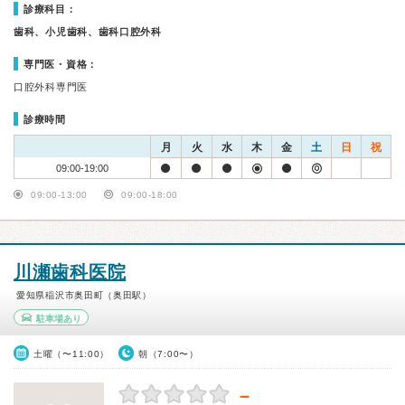
診療科目：
歯科、小児歯科、歯科口腔外科
専門医・資格：
口腔外科専門医
診療時間
月
火
水
木
金
土
日
祝
09:00-19:00
09:00-13:00
09:00-18:00
川瀬歯科医院
愛知県稲沢市奥田町（奥田駅）
駐車場あり
土曜（〜11:00）
朝（7:00〜）
－