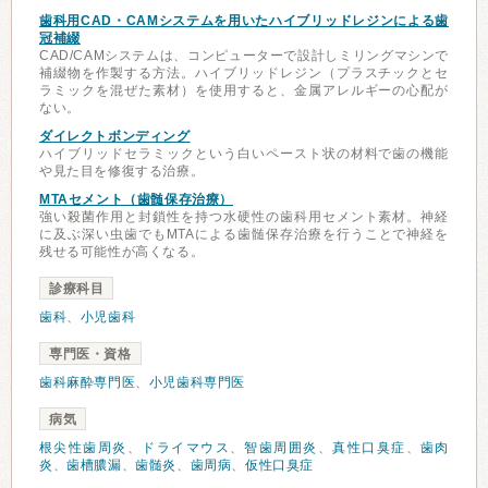
歯科用CAD・CAMシステムを用いたハイブリッドレジンによる歯
冠補綴
CAD/CAMシステムは、コンピューターで設計しミリングマシンで
補綴物を作製する方法。ハイブリッドレジン（プラスチックとセ
ラミックを混ぜた素材）を使用すると、金属アレルギーの心配が
ない。
ダイレクトボンディング
ハイブリッドセラミックという白いペースト状の材料で歯の機能
や見た目を修復する治療。
MTAセメント（歯髄保存治療）
強い殺菌作用と封鎖性を持つ水硬性の歯科用セメント素材。神経
に及ぶ深い虫歯でもMTAによる歯髄保存治療を行うことで神経を
残せる可能性が高くなる。
診療科目
歯科
、
小児歯科
専門医・資格
歯科麻酔専門医
、
小児歯科専門医
病気
根尖性歯周炎
、
ドライマウス
、
智歯周囲炎
、
真性口臭症
、
歯肉
炎
、
歯槽膿漏
、
歯髄炎
、
歯周病
、
仮性口臭症