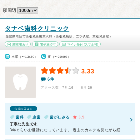
駅周辺
タナベ歯科クリニック
愛知県清須市西枇杷島町東六軒（西枇杷島駅、二ツ杁駅、東枇杷島駅）
駐車場あり
電子決済可
マイナ受付
(スマホ可)
土曜（〜13:30）
夜（〜20:00）
3.33
6件
アクセス数 7月:
16
| 6月:
20
虫歯の口コミ
歯科
虫歯
歯がしみる
3.5
丁寧な先生です
3年ぐらいお世話になっています。 過去のカルテも見ながら経過を気にしてくださったり、カウンセリングも丁寧だなと感じます。 ただちょっと先生のお話の仕方なのか、聞き取りにくい時があるので、都度聞き直