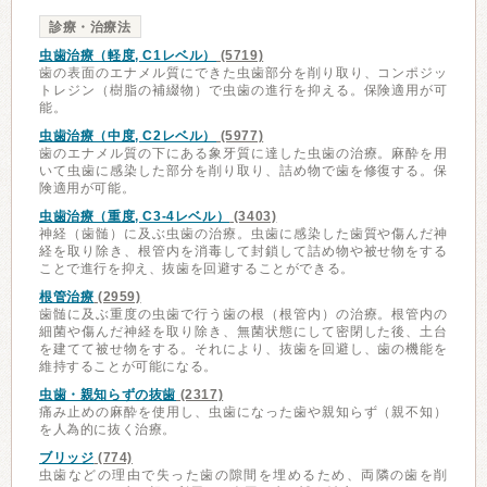
診療・治療法
虫歯治療（軽度, C1レベル）
(5719)
歯の表面のエナメル質にできた虫歯部分を削り取り、コンポジッ
トレジン（樹脂の補綴物）で虫歯の進行を抑える。保険適用が可
能。
虫歯治療（中度, C2レベル）
(5977)
歯のエナメル質の下にある象牙質に達した虫歯の治療。麻酔を用
いて虫歯に感染した部分を削り取り、詰め物で歯を修復する。保
険適用が可能。
虫歯治療（重度, C3-4レベル）
(3403)
神経（歯髄）に及ぶ虫歯の治療。虫歯に感染した歯質や傷んだ神
経を取り除き、根管内を消毒して封鎖して詰め物や被せ物をする
ことで進行を抑え、抜歯を回避することができる。
根管治療
(2959)
歯髄に及ぶ重度の虫歯で行う歯の根（根管内）の治療。根管内の
細菌や傷んだ神経を取り除き、無菌状態にして密閉した後、土台
を建てて被せ物をする。それにより、抜歯を回避し、歯の機能を
維持することが可能になる。
虫歯・親知らずの抜歯
(2317)
痛み止めの麻酔を使用し、虫歯になった歯や親知らず（親不知）
を人為的に抜く治療。
ブリッジ
(774)
虫歯などの理由で失った歯の隙間を埋めるため、両隣の歯を削