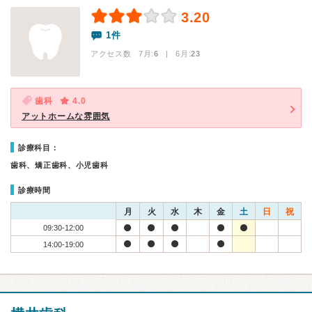
3.20
1件
アクセス数 7月:
6
| 6月:
23
歯科
4.0
アットホームな雰囲気
診療科目：
歯科、矯正歯科、小児歯科
診療時間
月
火
水
木
金
土
日
祝
09:30-12:00
14:00-19:00