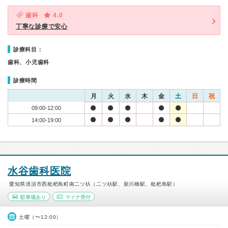
歯科
4.0
丁寧な診療で安心
診療科目：
歯科、小児歯科
診療時間
月
火
水
木
金
土
日
祝
09:00-12:00
14:00-19:00
水谷歯科医院
愛知県清須市西枇杷島町南二ツ杁（二ツ杁駅、新川橋駅、枇杷島駅）
駐車場あり
マイナ受付
土曜（〜12:00）