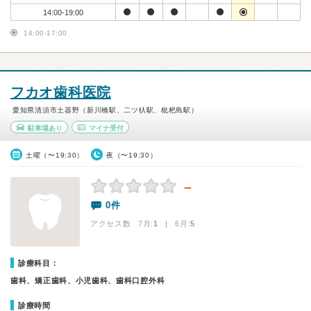
14:00-19:00
14:00-17:00
フカオ歯科医院
愛知県清須市土器野（新川橋駅、二ツ杁駅、枇杷島駅）
駐車場あり
マイナ受付
土曜（〜19:30）
夜（〜19:30）
－
0件
アクセス数 7月:
1
| 6月:
5
診療科目：
歯科、矯正歯科、小児歯科、歯科口腔外科
診療時間