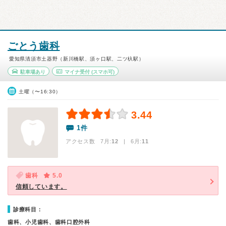
ごとう歯科
愛知県清須市土器野（新川橋駅、須ヶ口駅、二ツ杁駅）
駐車場あり
マイナ受付
(スマホ可)
土曜（〜16:30）
3.44
1件
アクセス数 7月:
12
| 6月:
11
歯科
5.0
信頼しています。
診療科目：
歯科、小児歯科、歯科口腔外科