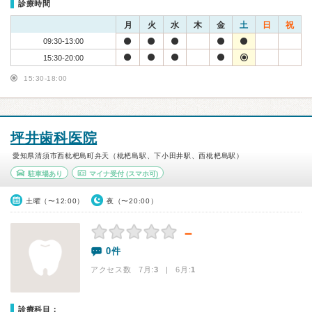
診療時間
月
火
水
木
金
土
日
祝
09:30-13:00
15:30-20:00
15:30-18:00
坪井歯科医院
愛知県清須市西枇杷島町弁天（枇杷島駅、下小田井駅、西枇杷島駅）
駐車場あり
マイナ受付
(スマホ可)
土曜（〜12:00）
夜（〜20:00）
－
0件
アクセス数 7月:
3
| 6月:
1
診療科目：