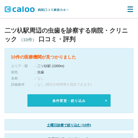
二ツ杁駅周辺の虫歯を診察する病院・クリニ
ック
口コミ・評判
（10件）
10件の医療機関が見つかりました
エリア・駅
二ツ杁駅 (1000m)
病気
虫歯
名称
なし
詳細条件
なし (曜日や時間帯を指定できます)
条件変更・絞り込み
土曜日診療で絞り込む (10件)