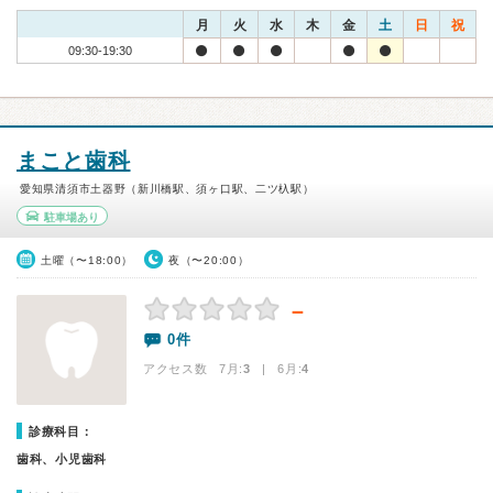
月
火
水
木
金
土
日
祝
09:30-19:30
まこと歯科
愛知県清須市土器野（新川橋駅、須ヶ口駅、二ツ杁駅）
駐車場あり
土曜（〜18:00）
夜（〜20:00）
－
0件
アクセス数 7月:
3
| 6月:
4
診療科目：
歯科、小児歯科