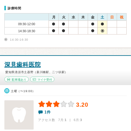
診療時間
月
火
水
木
金
土
日
祝
09:30-12:00
14:30-18:30
14:30-16:30
深見歯科医院
愛知県清須市土器野（新川橋駅、二ツ杁駅）
駐車場あり
マイナ受付
土曜（〜19:00）
3.20
1件
アクセス数 7月:
1
| 6月:
3