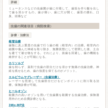
詳細
ミュータンスなどの虫歯菌が歯に付着して、歯垢を作り酸を出し
て歯を溶かすもの。歯が痛い、歯に穴が開く、歯茎の腫れ、口
臭、頭痛など
虫歯の関連項目（病院検索）
診療・治療法
根管治療
歯髄に及ぶ重度の虫歯で行う歯の根（根管内）の治療。根管内の
細菌や傷んだ神経を取り除き、無菌状態にして密閉した後、土台
を建てて被せ物をする。それにより、抜歯を回避し、歯の機能を
維持することが可能になる。
カリソルブ
歯を削らず、薬剤で虫歯の部分だけを溶かす無痛の虫歯治療。神
経を残せるため、歯の強度を保てるのがメリット。
エルビウムヤグレーザー（虫歯治療）
レーザーを照射して虫歯部分だけをピンポイントに削り取る治
療。保険診療が可能。
ヒールオゾン
殺菌力の高いオゾンを用いて虫歯菌を殺菌する虫歯治療。保険適
用外のため自費診療となる。
3Mix-MP法