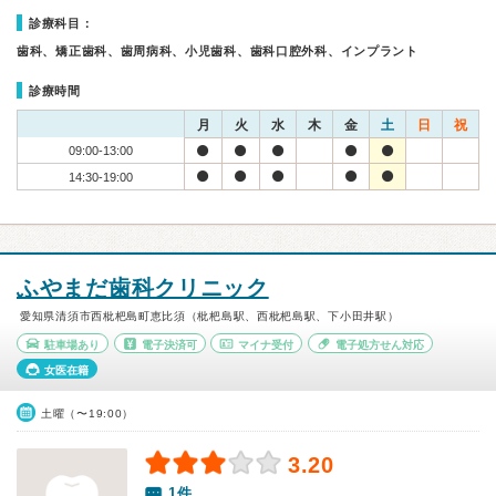
診療科目：
歯科、矯正歯科、歯周病科、小児歯科、歯科口腔外科、インプラント
診療時間
月
火
水
木
金
土
日
祝
09:00-13:00
14:30-19:00
ふやまだ歯科クリニック
愛知県清須市西枇杷島町恵比須（枇杷島駅、西枇杷島駅、下小田井駅）
駐車場あり
電子決済可
マイナ受付
電子処方せん対応
女医在籍
土曜（〜19:00）
3.20
1件