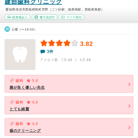
建部歯科クリニック
愛知県清須市西枇杷島町芳野（二ツ杁駅、枇杷島駅、西枇杷島駅）
駐車場あり
電子決済可
マイナ受付
土曜（〜19:00）
3.82
3件
アクセス数 7月:
21
| 6月:
16
歯科
5.0
腕が良く優しい先生
歯科
4.0
とても綺麗
歯科
4.0
歯のクリーニング