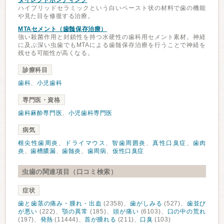
ダイレクトボンディング
ハイブリッドセラミックという白いペースト状の材料で歯の機能
や見た目を修復する治療。
MTAセメント（歯髄保存治療）
強い殺菌作用と封鎖性を持つ水硬性の歯科用セメント素材。神経
に及ぶ深い虫歯でもMTAによる歯髄保存治療を行うことで神経を
残せる可能性が高くなる。
診療科目
歯科
、
小児歯科
専門医・資格
歯科麻酔専門医
、
小児歯科専門医
病気
根尖性歯周炎
、
ドライマウス
、
智歯周囲炎
、
真性口臭症
、
歯肉
炎
、
歯槽膿漏
、
歯髄炎
、
歯周病
、
仮性口臭症
虫歯の関連項目（口コミ検索）
症状
歯と歯茎の痛み・腫れ・出血
(2358)、
歯がしみる
(527)、
歯並び
が悪い
(222)、
顎の異常
(185)、
頭が痛い
(6103)、
口の中の荒れ
(197)、
発熱
(11444)、
首が腫れる
(211)、
口臭
(103)