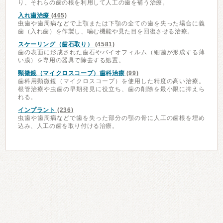
り、それらの歯の根を利用して人工の歯を補う治療。
入れ歯治療
(465)
虫歯や歯周病などで上顎または下顎の全ての歯を失った場合に義
歯（入れ歯）を作製し、噛む機能や見た目を回復させる治療。
スケーリング（歯石取り）
(4581)
歯の表面に形成された歯石やバイオフィルム（細菌が形成する薄
い膜）を専用の器具で除去する処置。
顕微鏡（マイクロスコープ）歯科治療
(99)
歯科用顕微鏡（マイクロスコープ）を使用した精度の高い治療。
根管治療や虫歯の早期発見に役立ち、歯の削除を最小限に抑えら
れる。
インプラント
(236)
虫歯や歯周病などで歯を失った部分の顎の骨に人工の歯根を埋め
込み、人工の歯を取り付ける治療。