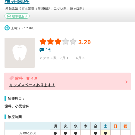
横井歯科
愛知県清須市土器野（新川橋駅、二ツ杁駅、須ヶ口駅）
駐車場あり
土曜（〜17:00）
3.20
1件
アクセス数 7月:
1
| 6月:
5
歯科
4.0
キッズスペースあります！
診療科目：
歯科、小児歯科
診療時間
月
火
水
木
金
土
日
祝
09:00-12:00