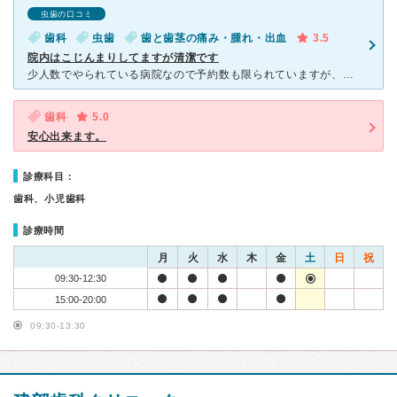
虫歯の口コミ
歯科
虫歯
歯と歯茎の痛み・腫れ・出血
3.5
院内はこじんまりしてますが清潔です
少人数でやられている病院なので予約数も限られていますが、その分院内が混雑するということはほとんどないので今の時代安心して通院できます。また換気や空気清浄機でしっかりと感染対策されていました。院内はこぢ
歯科
5.0
安心出来ます。
診療科目：
歯科、小児歯科
診療時間
月
火
水
木
金
土
日
祝
09:30-12:30
15:00-20:00
09:30-13:30