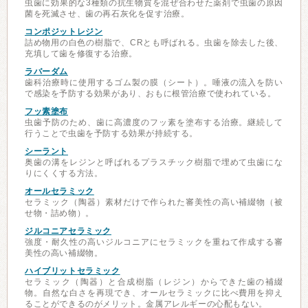
虫歯に効果的な3種類の抗生物質を混ぜ合わせた薬剤で虫歯の原因
菌を死滅させ、歯の再石灰化を促す治療。
コンポジットレジン
詰め物用の白色の樹脂で、CRとも呼ばれる。虫歯を除去した後、
充填して歯を修復する治療。
ラバーダム
歯科治療時に使用するゴム製の膜（シート）。唾液の流入を防い
で感染を予防する効果があり、おもに根管治療で使われている。
フッ素塗布
虫歯予防のため、歯に高濃度のフッ素を塗布する治療。継続して
行うことで虫歯を予防する効果が持続する。
シーラント
奥歯の溝をレジンと呼ばれるプラスチック樹脂で埋めて虫歯にな
りにくくする方法。
オールセラミック
セラミック（陶器）素材だけで作られた審美性の高い補綴物（被
せ物・詰め物）。
ジルコニアセラミック
強度・耐久性の高いジルコニアにセラミックを重ねて作成する審
美性の高い補綴物。
ハイブリットセラミック
セラミック（陶器）と合成樹脂（レジン）からできた歯の補綴
物。自然な白さを再現でき、オールセラミックに比べ費用を抑え
ることができるのがメリット。金属アレルギーの心配もない。