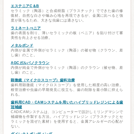
エステニアC＆B
セラミック（陶器）と合成樹脂（プラスチック）でできた歯の修
復材。自然な白さや噛み心地を再現できるが、金属に比べると強
度が落ちるため、大きな虫歯には適さない。
ラミネートべニア
歯の表面を削り、薄いセラミックの板（ベニア）を貼り付けて審
美性を向上させる治療。
メタルボンド
内側が金属で外側がセラミック（陶器）の被せ物（クラウン、差
し歯）のこと。
AGCガルバノクラウン
内側が純金で外側がセラミック（陶器）のクラウン（被せ物、差
し歯）のこと。
顕微鏡（マイクロスコープ）歯科治療
歯科用顕微鏡（マイクロスコープ）を使用した精度の高い治療。
根管治療や虫歯の早期発見に役立ち、歯の削除を最小限に抑えら
れる。
歯科用CAD・CAMシステムを用いたハイブリッドレジンによる歯
冠補綴
CAD/CAMシステムは、コンピューターで設計しミリングマシンで
補綴物を作製する方法。ハイブリッドレジン（プラスチックとセ
ラミックを混ぜた素材）を使用すると、金属アレルギーの心配が
ない。