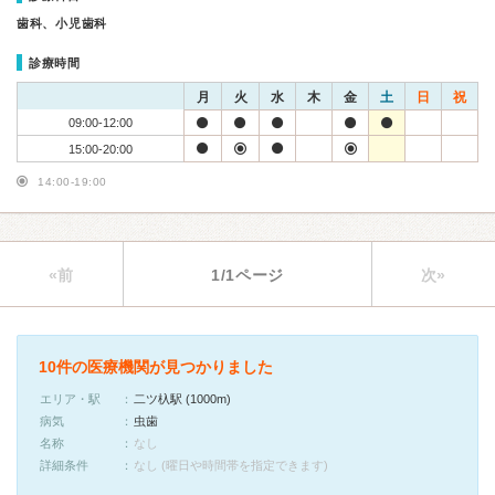
歯科、小児歯科
診療時間
月
火
水
木
金
土
日
祝
09:00-12:00
15:00-20:00
14:00-19:00
«前
1/1ページ
次»
10件の医療機関が見つかりました
エリア・駅
二ツ杁駅 (1000m)
病気
虫歯
名称
なし
詳細条件
なし (曜日や時間帯を指定できます)