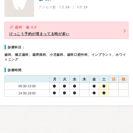
アクセス数 7月:
26
| 6月:
19
歯科
4.0
けっこう予約が埋まってる時が多い
診療科目：
歯科、矯正歯科、歯周病科、小児歯科、歯科口腔外科、インプラント、ホワイ
トニング
診療時間
月
火
水
木
金
土
日
祝
09:30-13:00
14:30-19:00