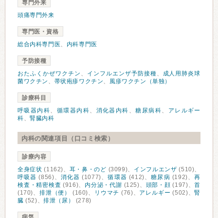
専門外来
頭痛専門外来
専門医・資格
総合内科専門医
、
内科専門医
予防接種
おたふくかぜワクチン
、
インフルエンザ予防接種
、
成人用肺炎球
菌ワクチン
、
帯状疱疹ワクチン
、
風疹ワクチン（単独）
診療科目
呼吸器内科
、
循環器内科
、
消化器内科
、
糖尿病科
、
アレルギー
科
、
腎臓内科
内科の関連項目（口コミ検索）
診療内容
全身症状
(1162)、
耳・鼻・のど
(3099)、
インフルエンザ
(510)、
呼吸器
(856)、
消化器
(1077)、
循環器
(412)、
糖尿病
(192)、
再
検査・精密検査
(916)、
内分泌・代謝
(125)、
頭部・顔
(197)、
首
(170)、
排泄（便）
(160)、
リウマチ
(76)、
アレルギー
(502)、
腎
臓
(52)、
排泄（尿）
(278)
病気