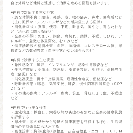
合は外科など他科と連携して治療を進める役割も担います。
■内科で対応する主な症状
・急な体調不良：頭痛、発熱、咳、喉の痛み、鼻水、倦怠感など
（主に風邪やインフルエンザなどの感染症による症状）
・消化器症状：腹痛、便秘、下痢、吐き気、胸やけ、胃もたれな
ど（消化管に関わる症状）
・全身の不調：めまい、胸痛、息切れ、動悸、不眠、しびれ、ア
レルギー、急激な体重変化、むくみなど
・健康診断後の精密検査：血圧、血糖値、コレステロール値、尿
検査などの数値異常（自覚症状がない場合も含む）
■内科で診療する主な疾患
・急性感染症：風邪、インフルエンザ、感染性胃腸炎など
・生活習慣病：高血圧、糖尿病、脂質異常症、肥満症、高尿酸血
症（痛風）など
・消化器疾患：胃十二指腸潰瘍、逆流性食道炎、便秘症など
・呼吸器疾患：喘息、気管支炎、肺炎、慢性閉塞性肺疾患（COP
D）など
・その他の疾患：アレルギー疾患、貧血、骨粗しょう症、不眠症
など
■内科で行う主な検査
・血液検査：採血し、栄養状態や炎症の有無など全身の健康状態
を評価する
・尿検査：尿の成分から腎臓の健康状態を評価するほか、生活習
慣病の早期発見にも活用する
・画像診断：胸部/腹部X線検査、超音波検査（エコー）、CT、M