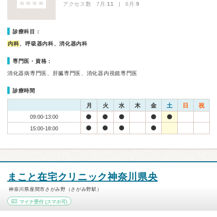
アクセス数 7月:
11
| 6月:
9
診療科目：
内科
、呼吸器内科、消化器内科
専門医・資格：
消化器病専門医、肝臓専門医、消化器内視鏡専門医
診療時間
月
火
水
木
金
土
日
祝
09:00-13:00
15:00-18:00
まこと在宅クリニック神奈川県央
神奈川県座間市さがみ野（さがみ野駅）
マイナ受付
(スマホ可)