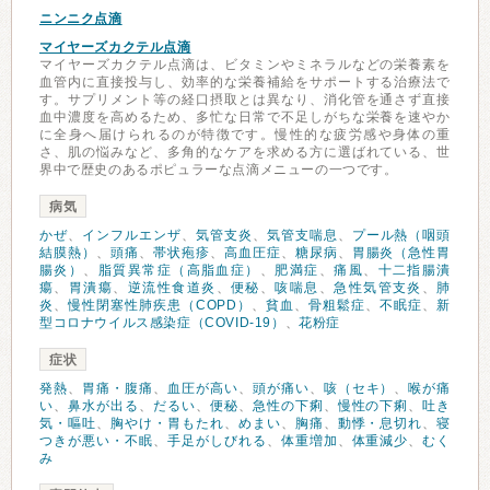
ニンニク点滴
マイヤーズカクテル点滴
マイヤーズカクテル点滴は、ビタミンやミネラルなどの栄養素を
血管内に直接投与し、効率的な栄養補給をサポートする治療法で
す。サプリメント等の経口摂取とは異なり、消化管を通さず直接
血中濃度を高めるため、多忙な日常で不足しがちな栄養を速やか
に全身へ届けられるのが特徴です。慢性的な疲労感や身体の重
さ、肌の悩みなど、多角的なケアを求める方に選ばれている、世
界中で歴史のあるポピュラーな点滴メニューの一つです。
病気
かぜ
、
インフルエンザ
、
気管支炎
、
気管支喘息
、
プール熱（咽頭
結膜熱）
、
頭痛
、
帯状疱疹
、
高血圧症
、
糖尿病
、
胃腸炎（急性胃
腸炎）
、
脂質異常症（高脂血症）
、
肥満症
、
痛風
、
十二指腸潰
瘍
、
胃潰瘍
、
逆流性食道炎
、
便秘
、
咳喘息
、
急性気管支炎
、
肺
炎
、
慢性閉塞性肺疾患（COPD）
、
貧血
、
骨粗鬆症
、
不眠症
、
新
型コロナウイルス感染症（COVID-19）
、
花粉症
症状
発熱
、
胃痛・腹痛
、
血圧が高い
、
頭が痛い
、
咳（セキ）
、
喉が痛
い
、
鼻水が出る
、
だるい
、
便秘
、
急性の下痢
、
慢性の下痢
、
吐き
気・嘔吐
、
胸やけ・胃もたれ
、
めまい
、
胸痛
、
動悸・息切れ
、
寝
つきが悪い・不眠
、
手足がしびれる
、
体重増加
、
体重減少
、
むく
み