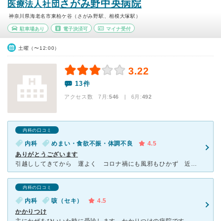
さがみ野中央病院
医療法人社団
神奈川県海老名市東柏ケ谷（さがみ野駅、相模大塚駅）
駐車場あり
電子決済可
マイナ受付
土曜（〜12:00）
3.22
13件
アクセス数 7月:
546
| 6月:
492
内科の口コミ
内科
めまい・食欲不振・体調不良
4.5
ありがとうございます
引越ししてきてから 運よく コロナ禍にも風邪もひかず 近所で総合病院は電車から見えたここしかわからないので急にふらふらするという主人をタクシーで行かせました。状況から先生がいろいろ検査してくださり二俣
内科の口コミ
内科
咳（セキ）
4.5
かかりつけ