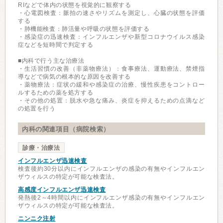
RIなどで体内の状態を視覚的に観察する
・心電図検査：脈拍の速さやリズムを測定し、心臓の状態を評価
する
・肺機能検査：肺活量や呼吸の状態を評価する
・感染症の迅速検査：インフルエンザや新型コロナウイルス感染
症などを短時間で判定する
■内科で行う主な治療法
・生活習慣の改善（非薬物療法）：食事療法、運動療法、禁煙指
導などで病気の根本的な原因を改善する
・薬物療法：症状の緩和や感染症の治療、慢性疾患をコントロー
ルするための薬を処方する
・その他の処置：脱水や急な痛み、炎症を抑えるための点滴など
の処置を行う
内科の関連項目（病院検索）
診療・治療法
インフルエンザ迅速検査
検査後約30分以内にインフルエンザの感染の有無やインフルエン
ザウィルスの特定が可能な検査法。
高感度インフルエンザ迅速検査
発熱後2～4時間以内にインフルエンザ感染の有無やインフルエン
ザウィルスの特定が可能な検査法。
ニンニク注射