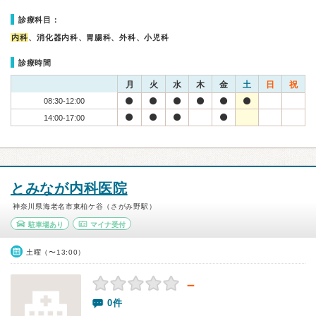
診療科目：
内科
、消化器内科、胃腸科、外科、小児科
診療時間
月
火
水
木
金
土
日
祝
08:30-12:00
14:00-17:00
とみなが内科医院
神奈川県海老名市東柏ケ谷（さがみ野駅）
駐車場あり
マイナ受付
土曜（〜13:00）
－
0件