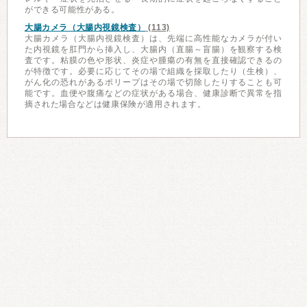
ができる可能性がある。
大腸カメラ（大腸内視鏡検査）
(113)
大腸カメラ（大腸内視鏡検査）は、先端に高性能なカメラが付い
た内視鏡を肛門から挿入し、大腸内（直腸～盲腸）を観察する検
査です。粘膜の色や形状、炎症や腫瘍の有無を直接確認できるの
が特徴です。必要に応じてその場で組織を採取したり（生検）、
がん化の恐れがあるポリープはその場で切除したりすることも可
能です。血便や腹痛などの症状がある場合、健康診断で異常を指
摘された場合などは健康保険が適用されます。