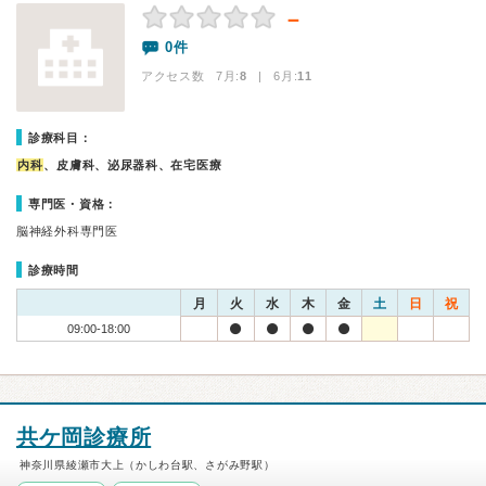
－
0件
アクセス数 7月:
8
| 6月:
11
診療科目：
内科
、皮膚科、泌尿器科、在宅医療
専門医・資格：
脳神経外科専門医
診療時間
月
火
水
木
金
土
日
祝
09:00-18:00
共ケ岡診療所
神奈川県綾瀬市大上（かしわ台駅、さがみ野駅）