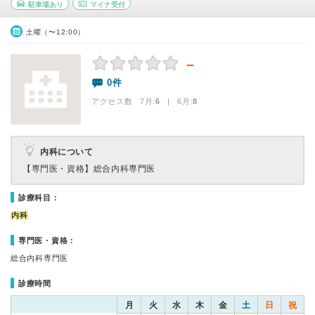
駐車場あり
マイナ受付
土曜（〜12:00）
－
0件
アクセス数 7月:
6
| 6月:
8
内科について
【専門医・資格】
総合内科専門医
診療科目：
内科
専門医・資格：
総合内科専門医
診療時間
月
火
水
木
金
土
日
祝