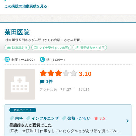
この病院の治療実績を見る
菊田医院
神奈川県座間市さがみ野（かしわ台駅、さがみ野駅）
駐車場あり
マイナ受付
(スマホ可)
電子処方せん対応
土曜（〜12:00）
朝（8:30〜）
3.10
1件
アクセス数 7月:
37
| 6月:
34
内科の口コミ
内科
インフルエンザ
発熱・だるい
3.5
看護婦さんが親切でした
[症状・来院理由] 仕事をしていたらダルさがあり熱を測ってみると38度以上の熱がありました。関節などが痛くて辛かったので、職場の近くの病院を紹介してもらい行くことにしました。 [医師の診断・治療法