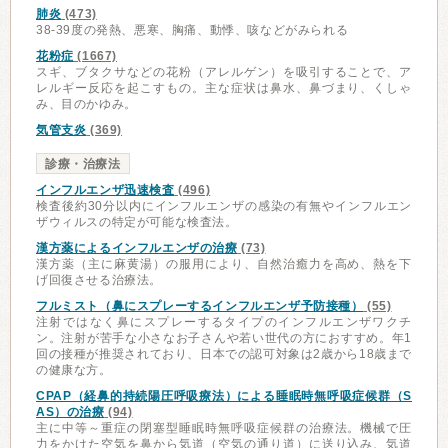
肺炎
(473)
38-39度の発熱、悪寒、胸痛、動悸、咳などがみられる
花粉症
(1667)
スギ、ブタクサなどの花粉（アレルゲン）を吸引することで、ア
レルギー反応を起こすもの。主な症状は鼻水、鼻づまり、くしゃ
み、目のかゆみ。
気管支炎
(369)
診療・治療法
インフルエンザ迅速検査
(496)
検査後約30分以内にインフルエンザの感染の有無やインフルエン
ザウィルスの特定が可能な検査法。
漢方薬によるインフルエンザの治療
(73)
漢方薬（主に麻黄湯）の服用により、自然治癒力を高め、熱を下
げ回復させる治療法。
フルミスト（鼻にスプレーするインフルエンザ予防接種）
(55)
注射ではなく鼻にスプレーするタイプのインフルエンザワクチ
ン。注射が苦手な小さなお子さんや若い世代の方におすすめ。年1
回の接種が推奨されており、日本での認可対象は2歳から18歳まで
の健康な方。
CPAP（経鼻的持続陽圧呼吸療法）による睡眠時無呼吸症候群（S
AS）の治療
(94)
主に中等～重症の閉塞型睡眠時無呼吸症候群の治療法。機械で圧
力をかけた空気を鼻から気道（空気の通り道）に送り込み、気道