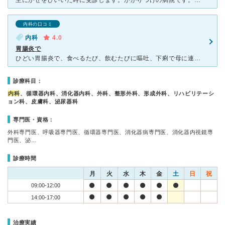
主にかぜをひいいた時に受診します。かかりつけの病院です。かれこれ１０年位お世話になっていいます。肺炎で入院経験もあります。 医師、スタッフの皆さんとても親切です。待合室はいつも混んでいますが、TVが
内科の口コミ
内科
4.0
胃腸炎で
ひどい胃腸炎で、食べるたび、飲むたびに嘔吐、下痢で母に連れてきてもらったのがこの病院でした。 ちょうど風邪が流行っているときで、患者さんはかなりいて、待ち時間も長かったです。 先生は丁寧な診察で、
診療科目：
内科
、循環器内科、消化器内科、外科、整形外科、形成外科、リハビリテーシ
ョン科、皮膚科、泌尿器科
専門医・資格：
外科専門医、呼吸器専門医、循環器専門医、消化器病専門医、消化器内視鏡専
門医、泌…
診療時間
月
火
水
木
金
土
日
祝
09:00-12:00
14:00-17:00
治療実績