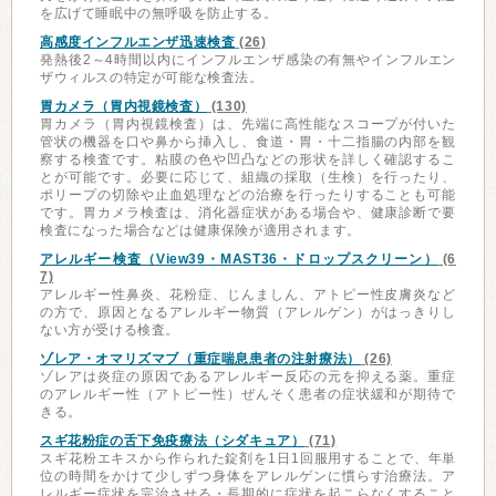
を広げて睡眠中の無呼吸を防止する。
高感度インフルエンザ迅速検査
(26)
発熱後2～4時間以内にインフルエンザ感染の有無やインフルエン
ザウィルスの特定が可能な検査法。
胃カメラ（胃内視鏡検査）
(130)
胃カメラ（胃内視鏡検査）は、先端に高性能なスコープが付いた
管状の機器を口や鼻から挿入し、食道・胃・十二指腸の内部を観
察する検査です。粘膜の色や凹凸などの形状を詳しく確認するこ
とが可能です。必要に応じて、組織の採取（生検）を行ったり、
ポリープの切除や止血処理などの治療を行ったりすることも可能
です。胃カメラ検査は、消化器症状がある場合や、健康診断で要
検査になった場合などは健康保険が適用されます。
アレルギー検査（View39・MAST36・ドロップスクリーン）
(6
7)
アレルギー性鼻炎、花粉症、じんましん、アトピー性皮膚炎など
の方で、原因となるアレルギー物質（アレルゲン）がはっきりし
ない方が受ける検査。
ゾレア・オマリズマブ（重症喘息患者の注射療法）
(26)
ゾレアは炎症の原因であるアレルギー反応の元を抑える薬。重症
のアレルギー性（アトピー性）ぜんそく患者の症状緩和が期待で
きる。
スギ花粉症の舌下免疫療法（シダキュア）
(71)
スギ花粉エキスから作られた錠剤を1日1回服用することで、年単
位の時間をかけて少しずつ身体をアレルゲンに慣らす治療法。ア
レルギー症状を完治させる・長期的に症状を起こらなくすること