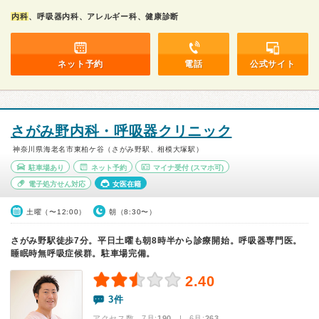
内科
、呼吸器内科、アレルギー科、健康診断
ネット予約
電話
公式サイト
さがみ野内科・呼吸器クリニック
神奈川県海老名市東柏ケ谷（さがみ野駅、相模大塚駅）
駐車場あり
ネット予約
マイナ受付
(スマホ可)
電子処方せん対応
女医在籍
土曜（〜12:00）
朝（8:30〜）
さがみ野駅徒歩7分。平日土曜も朝8時半から診療開始。呼吸器専門医。
睡眠時無呼吸症候群。駐車場完備。
2.40
3件
アクセス数 7月:
190
| 6月:
263