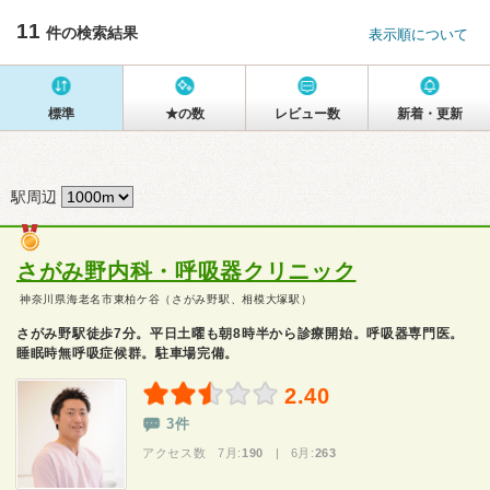
11
件の検索結果
表示順について
標準
★の数
レビュー数
新着・更新
駅周辺
さがみ野内科・呼吸器クリニック
神奈川県海老名市東柏ケ谷（さがみ野駅、相模大塚駅）
さがみ野駅徒歩7分。平日土曜も朝8時半から診療開始。呼吸器専門医。
睡眠時無呼吸症候群。駐車場完備。
2.40
3件
アクセス数 7月:
190
| 6月:
263