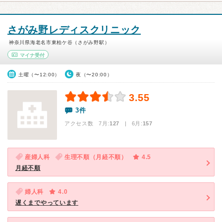
さがみ野レディスクリニック
神奈川県海老名市東柏ケ谷（さがみ野駅）
マイナ受付
土曜（〜12:00）
夜（〜20:00）
3.55
3件
アクセス数 7月:
127
| 6月:
157
産婦人科
生理不順（月経不順）
4.5
月経不順
婦人科
4.0
遅くまでやっています