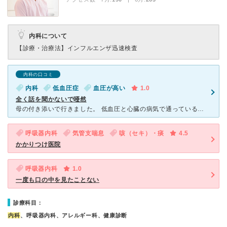
内科について
【診療・治療法】
インフルエンザ迅速検査
内科の口コミ
内科
低血圧症
血圧が高い
1.0
全く話を聞かないで唖然
母の付き添いで行きました。 低血圧と心臓の病気で通っているのですが、症状はどうですかなどは全く聞かず、今のままで行きましょう、と言って診察らしきものは全くせずすぐに帰されました。 母が不安を訴えよ
呼吸器内科
気管支喘息
咳（セキ）・痰
4.5
かかりつけ医院
呼吸器内科
1.0
一度も口の中を見たことない
診療科目：
内科
、呼吸器内科、アレルギー科、健康診断