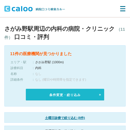
さがみ野駅周辺の内科の病院・クリニック
（11
口コミ・評判
件）
11件の医療機関が見つかりました
エリア・駅
さがみ野駅 (1000m)
診療科目
内科
名称
なし
詳細条件
なし (曜日や時間帯を指定できます)
条件変更・絞り込み
土曜日診療で絞り込む (8件)