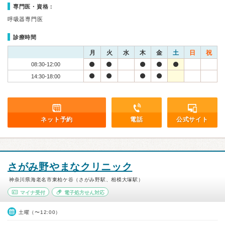
専門医・資格：
呼吸器専門医
診療時間
月
火
水
木
金
土
日
祝
08:30-12:00
14:30-18:00
ネット予約
電話
公式サイト
さがみ野やまなクリニック
神奈川県海老名市東柏ケ谷（さがみ野駅、相模大塚駅）
マイナ受付
電子処方せん対応
土曜（〜12:00）