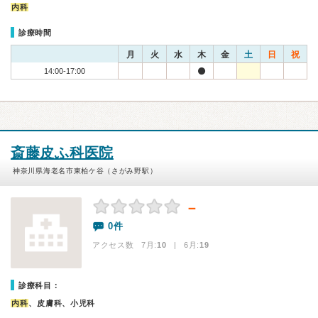
内科
診療時間
月
火
水
木
金
土
日
祝
14:00-17:00
斎藤皮ふ科医院
神奈川県海老名市東柏ケ谷（さがみ野駅）
－
0件
アクセス数 7月:
10
| 6月:
19
診療科目：
内科
、皮膚科、小児科