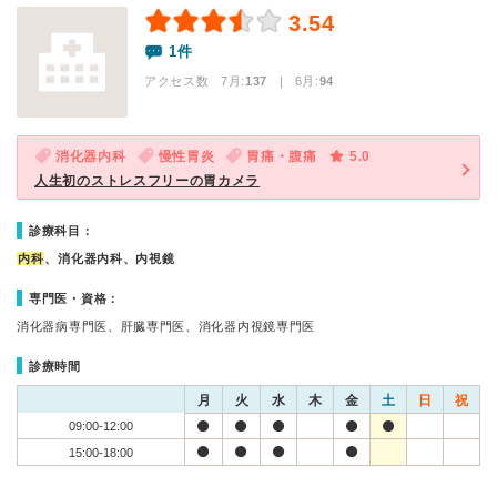
3.54
1件
アクセス数 7月:
137
| 6月:
94
消化器内科
慢性胃炎
胃痛・腹痛
5.0
人生初のストレスフリーの胃カメラ
診療科目：
内科
、消化器内科、内視鏡
専門医・資格：
消化器病専門医、肝臓専門医、消化器内視鏡専門医
診療時間
月
火
水
木
金
土
日
祝
09:00-12:00
15:00-18:00