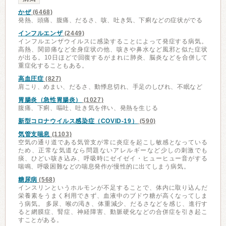
かぜ
(6468)
発熱、頭痛、腹痛、だるさ、咳、吐き気、下痢などの症状がでる
インフルエンザ
(2449)
インフルエンザウイルスに感染することによって発症する病気。
高熱、関節痛など全身症状の他、咳きや鼻水など風邪と似た症状
が出る。10日ほどで回復するがまれに肺炎、脳炎などを合併して
重症化することもある。
高血圧症
(827)
肩こり、めまい、だるさ、動悸息切れ、手足のしびれ、不眠など
胃腸炎（急性胃腸炎）
(1027)
腹痛、下痢、嘔吐、吐き気を伴い、発熱を生じる
新型コロナウイルス感染症（COVID-19）
(590)
気管支喘息
(1103)
空気の通り道である気管支が常に炎症を起こし敏感となっている
ため、正常な気道なら問題ないアレルギーなど少しの刺激でも
痰、ひどい咳き込み、呼吸時にゼイゼイ・ヒューヒュー音がする
喘鳴、呼吸困難などの喘息発作が慢性的に出てしまう病気。
糖尿病
(568)
インスリンというホルモンが不足することで、体内に取り込んだ
栄養素をうまく利用できず、血液中のブドウ糖が高くなってしま
う病気。 多尿、喉の渇き、体重減少、だるさなどを感じ、進行す
ると網膜症、腎症、神経障害、動脈硬化などの合併症を引き起こ
すことがある。