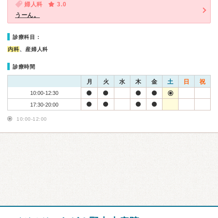
婦人科
3.0
うーん。
診療科目：
内科
、産婦人科
診療時間
月
火
水
木
金
土
日
祝
10:00-12:30
17:30-20:00
10:00-12:00