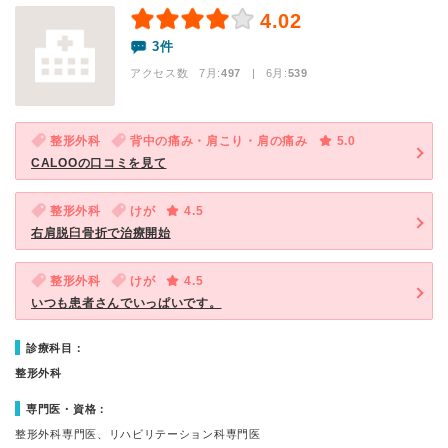
4.02
3件
アクセス数 7月:
497
| 6月:
539
整形外科
背中の痛み・肩こり・肩の痛み
5.0
CALOOの口コミを見て
整形外科
けが
4.5
右肩脱臼骨折で治療開始
整形外科
けが
4.5
いつも患者さんでいっぱいです。
診療科目：
整形外科
専門医・資格：
整形外科専門医、リハビリテーション科専門医