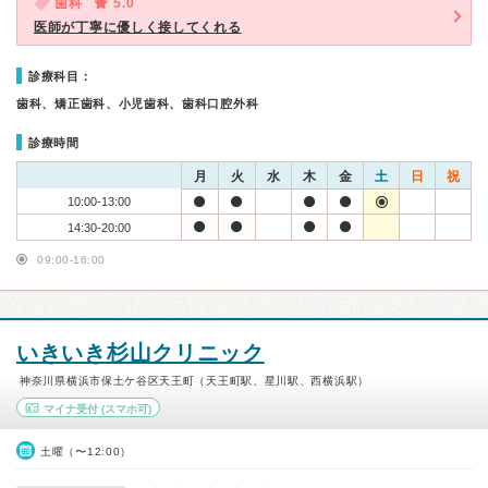
歯科
5.0
医師が丁寧に優しく接してくれる
診療科目：
歯科、矯正歯科、小児歯科、歯科口腔外科
診療時間
月
火
水
木
金
土
日
祝
10:00-13:00
14:30-20:00
09:00-16:00
いきいき杉山クリニック
神奈川県横浜市保土ケ谷区天王町（天王町駅、星川駅、西横浜駅）
マイナ受付
(スマホ可)
土曜（〜12:00）