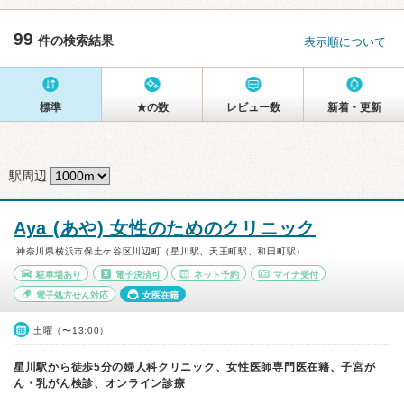
99
件の検索結果
表示順について
標準
★の数
レビュー数
新着・更新
駅周辺
Aya (あや) 女性のためのクリニック
神奈川県横浜市保土ケ谷区川辺町（星川駅、天王町駅、和田町駅）
駐車場あり
電子決済可
ネット予約
マイナ受付
電子処方せん対応
女医在籍
土曜（〜13:00）
星川駅から徒歩5分の婦人科クリニック、女性医師専門医在籍、子宮が
ん・乳がん検診、オンライン診療