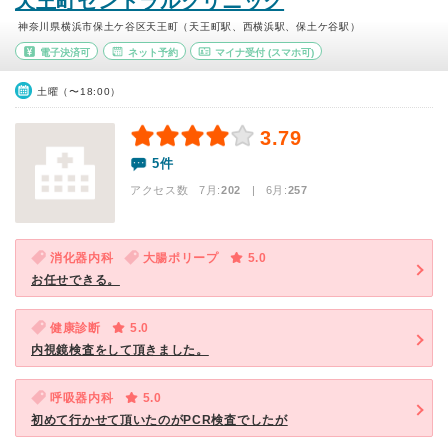
天王町セントラルクリニック
神奈川県横浜市保土ケ谷区天王町（天王町駅、西横浜駅、保土ケ谷駅）
電子決済可
ネット予約
マイナ受付
(スマホ可)
土曜（〜18:00）
3.79
5件
アクセス数 7月:
202
| 6月:
257
消化器内科
大腸ポリープ
5.0
お任せできる。
健康診断
5.0
内視鏡検査をして頂きました。
呼吸器内科
5.0
初めて行かせて頂いたのがPCR検査でしたが