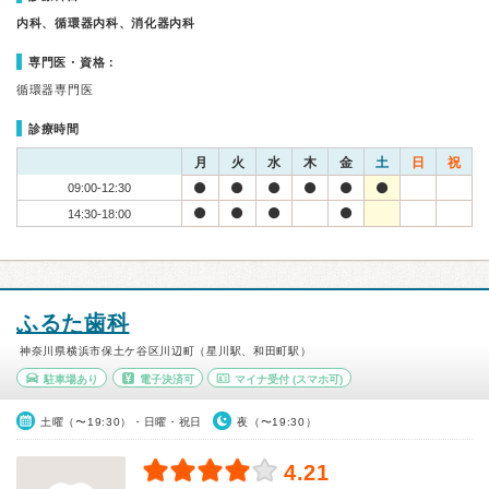
内科、循環器内科、消化器内科
専門医・資格：
循環器専門医
診療時間
月
火
水
木
金
土
日
祝
09:00-12:30
14:30-18:00
ふるた歯科
神奈川県横浜市保土ケ谷区川辺町（星川駅、和田町駅）
駐車場あり
電子決済可
マイナ受付
(スマホ可)
土曜（〜19:30）・日曜・祝日
夜（〜19:30）
4.21