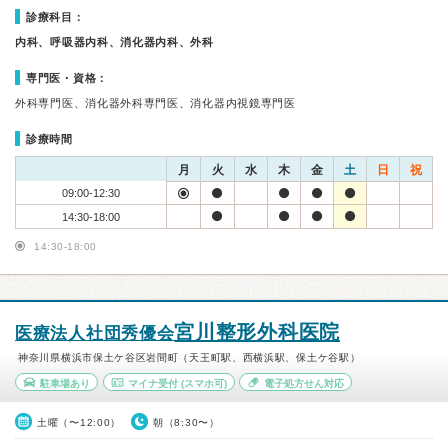
診療科目：
内科、呼吸器内科、消化器内科、外科
専門医・資格：
外科専門医、消化器外科専門医、消化器内視鏡専門医
診療時間
月
火
水
木
金
土
日
祝
09:00-12:30
14:30-18:00
14:30-18:00
宮川整形外科医院
医療法人社団秀優会
神奈川県横浜市保土ケ谷区岩間町（天王町駅、西横浜駅、保土ケ谷駅）
駐車場あり
マイナ受付
(スマホ可)
電子処方せん対応
土曜（〜12:00）
朝（8:30〜）