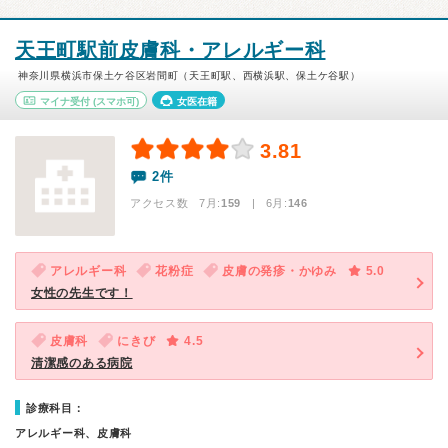
天王町駅前皮膚科・アレルギー科
神奈川県横浜市保土ケ谷区岩間町（天王町駅、西横浜駅、保土ケ谷駅）
マイナ受付
(スマホ可)
女医在籍
3.81
2件
アクセス数 7月:
159
| 6月:
146
アレルギー科
花粉症
皮膚の発疹・かゆみ
5.0
女性の先生です！
皮膚科
にきび
4.5
清潔感のある病院
診療科目：
アレルギー科、皮膚科