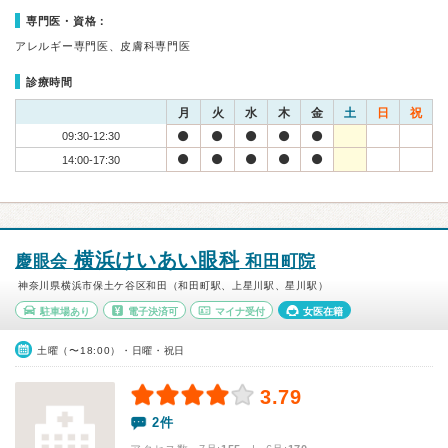
専門医・資格：
アレルギー専門医、皮膚科専門医
診療時間
月
火
水
木
金
土
日
祝
09:30-12:30
14:00-17:30
横浜けいあい眼科
慶眼会
和田町院
神奈川県横浜市保土ケ谷区和田（和田町駅、上星川駅、星川駅）
駐車場あり
電子決済可
マイナ受付
女医在籍
土曜（〜18:00）・日曜・祝日
3.79
2件