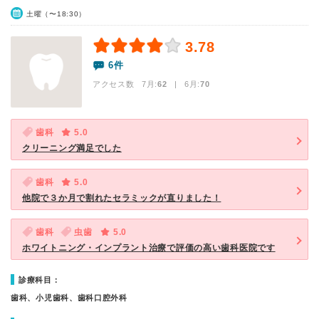
土曜（〜18:30）
3.78
6件
アクセス数 7月:
62
| 6月:
70
歯科
5.0
クリーニング満足でした
歯科
5.0
他院で３か月で割れたセラミックが直りました！
歯科
虫歯
5.0
ホワイトニング・インプラント治療で評価の高い歯科医院です
診療科目：
歯科、小児歯科、歯科口腔外科