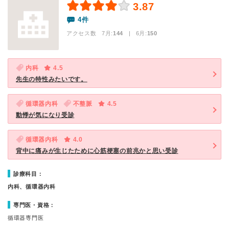
3.87
4件
アクセス数 7月:
144
| 6月:
150
内科
4.5
先生の特性みたいです。
循環器内科
不整脈
4.5
動悸が気になり受診
循環器内科
4.0
背中に痛みが生じたために心筋梗塞の前兆かと思い受診
診療科目：
内科、循環器内科
専門医・資格：
循環器専門医