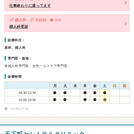
仕事終わりに通ってます
婦人科
不妊症
4.5
婦人科受診
診療科目：
産科、婦人科
専門医・資格：
産婦人科専門医、女性ヘルスケア専門医
診療時間
月
火
水
木
金
土
日
祝
09:30-13:30
15:00-19:00
15:00-17:00