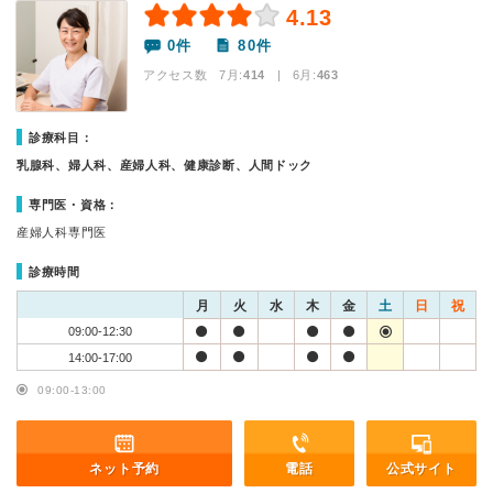
4.13
0件
80件
アクセス数 7月:
414
| 6月:
463
診療科目：
乳腺科、婦人科、産婦人科、健康診断、人間ドック
専門医・資格：
産婦人科専門医
診療時間
月
火
水
木
金
土
日
祝
09:00-12:30
14:00-17:00
09:00-13:00
ネット予約
電話
公式サイト