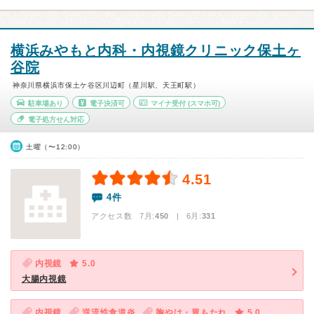
横浜みやもと内科・内視鏡クリニック保土ヶ
谷院
神奈川県横浜市保土ケ谷区川辺町（星川駅、天王町駅）
駐車場あり
電子決済可
マイナ受付
(スマホ可)
電子処方せん対応
土曜（〜12:00）
4.51
4件
アクセス数 7月:
450
| 6月:
331
内視鏡
5.0
大腸内視鏡
内視鏡
逆流性食道炎
胸やけ・胃もたれ
5.0