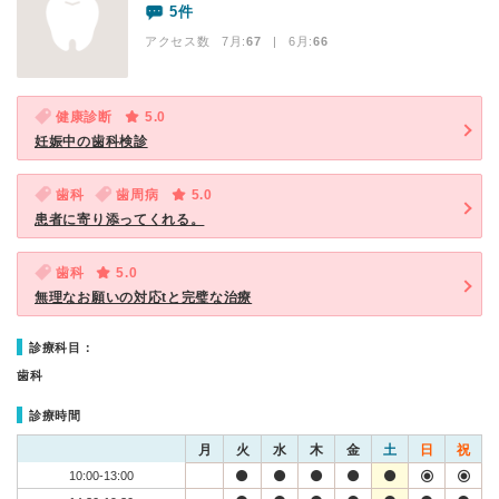
5件
アクセス数 7月:
67
| 6月:
66
健康診断
5.0
妊娠中の歯科検診
歯科
歯周病
5.0
患者に寄り添ってくれる。
歯科
5.0
無理なお願いの対応tと完璧な治療
診療科目：
歯科
診療時間
月
火
水
木
金
土
日
祝
10:00-13:00