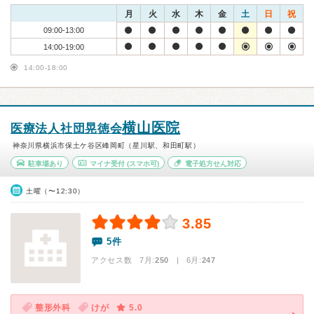
月
火
水
木
金
土
日
祝
09:00-13:00
14:00-19:00
14:00-18:00
横山医院
医療法人社団晃徳会
神奈川県横浜市保土ケ谷区峰岡町（星川駅、和田町駅）
駐車場あり
マイナ受付
(スマホ可)
電子処方せん対応
土曜（〜12:30）
3.85
5件
アクセス数 7月:
250
| 6月:
247
整形外科
けが
5.0