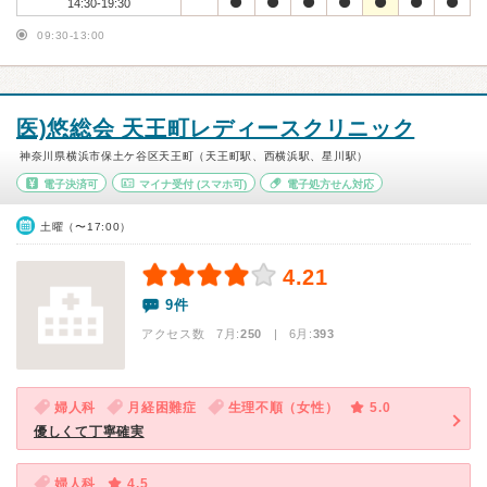
14:30-19:30
09:30-13:00
医)悠総会 天王町レディースクリニック
神奈川県横浜市保土ケ谷区天王町（天王町駅、西横浜駅、星川駅）
電子決済可
マイナ受付
(スマホ可)
電子処方せん対応
土曜（〜17:00）
4.21
9件
アクセス数 7月:
250
| 6月:
393
婦人科
月経困難症
生理不順（女性）
5.0
優しくて丁寧確実
婦人科
4.5