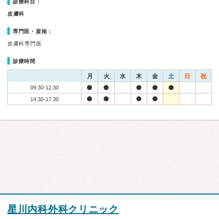
診療科目：
皮膚科
専門医・資格：
皮膚科専門医
診療時間
月
火
水
木
金
土
日
祝
09:30-12:30
14:30-17:30
星川内科外科クリニック