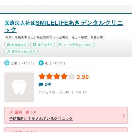
SMILELIFEあきデンタルクリニ
医療法人社団
ック
神奈川県横浜市保土ケ谷区岩間町（天王町駅、保土ケ谷駅、西横浜駅）
駐車場あり
電子決済可
マイナ受付
(スマホ可)
電子処方せん対応
土曜（〜16:00）
夜（〜20:00）
3.90
2件
アクセス数 7月:
42
| 6月:
21
歯科
5.0
予防歯科に力を入れているクリニック