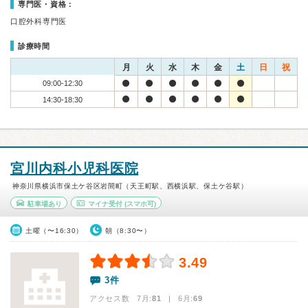
専門医・資格：
口腔外科専門医
診療時間
月
火
水
木
金
土
日
祝
09:00-12:30
14:30-18:30
宮川内科小児科医院
神奈川県横浜市保土ケ谷区岩間町（天王町駅、西横浜駅、保土ケ谷駅）
駐車場あり
マイナ受付
(スマホ可)
土曜（〜16:30）
朝（8:30〜）
3.49
3件
アクセス数 7月:
81
| 6月:
69