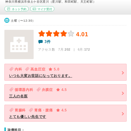
神奈川県横浜市保土ケ谷区星川（星川駅、和田町駅、天王町駅）
ネット予約
マイナ受付
土曜（〜12:30）
4.01
3件
アクセス数 7月:
202
| 6月:
172
内科
高血圧症
5.0
いつも大変お世話になっております。
循環器内科
弁膜症
4.5
三人の名医
胃腸科
胃痛・腹痛
4.5
とても優しい先生です
診療科目：