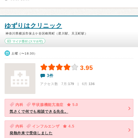
ゆずりはクリニック
神奈川県横浜市保土ケ谷区峰岡町（星川駅、天王町駅）
マイナ受付
(スマホ可)
土曜（〜18:30）
3.95
3件
アクセス数 7月:
179
| 6月:
136
内科
甲状腺機能亢進症
5.0
気さくで何でも相談できる先生。
内科
インフルエンザ
4.5
発熱外来で受信しました