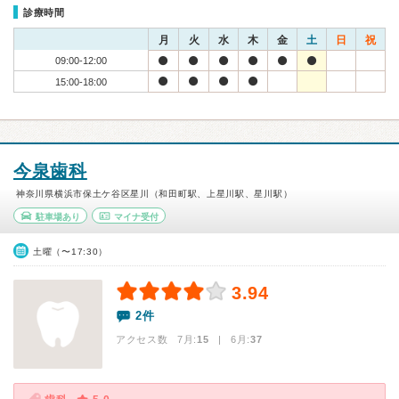
診療時間
月
火
水
木
金
土
日
祝
09:00-12:00
15:00-18:00
今泉歯科
神奈川県横浜市保土ケ谷区星川（和田町駅、上星川駅、星川駅）
駐車場あり
マイナ受付
土曜（〜17:30）
3.94
2件
アクセス数 7月:
15
| 6月:
37