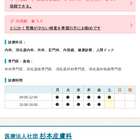
信頼できる｡
内視鏡
5.0
とにかく苦痛が少ない検査を希望の方にお勧めです
診療科目：
内科、消化器内科、外科、肛門科、内視鏡、健康診断、人間ドック
専門医・資格：
外科専門医、消化器病専門医、消化器外科専門医、消化器内視鏡専門医
診療時間
月
火
水
木
金
土
日
祝
09:00-12:00
15:00-18:00
杉本皮膚科
医療法人社団