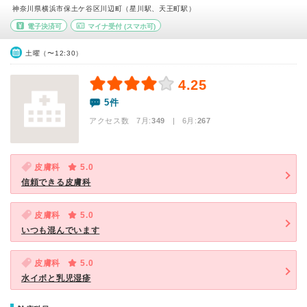
神奈川県横浜市保土ケ谷区川辺町（星川駅、天王町駅）
電子決済可
マイナ受付
(スマホ可)
土曜（〜12:30）
4.25
5件
アクセス数 7月:
349
| 6月:
267
皮膚科
5.0
信頼できる皮膚科
皮膚科
5.0
いつも混んでいます
皮膚科
5.0
水イボと乳児湿疹