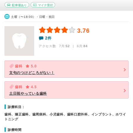
駐車場あり
マイナ受付
土曜（〜18:00）・日曜・祝日
3.76
2件
アクセス数 7月:
52
| 6月:
84
歯科
5.0
文句のつけどころがない！
歯科
4.5
土日祝やっている歯科
診療科目：
歯科、矯正歯科、歯周病科、小児歯科、歯科口腔外科、インプラント、ホワイ
トニング
診療時間