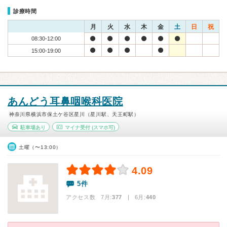
診療時間
月
火
水
木
金
土
日
祝
08:30-12:00
15:00-19:00
あんどう耳鼻咽喉科医院
神奈川県横浜市保土ケ谷区星川（星川駅、天王町駅）
駐車場あり
マイナ受付
(スマホ可)
土曜（〜13:00）
4.09
5件
アクセス数 7月:
377
| 6月:
440