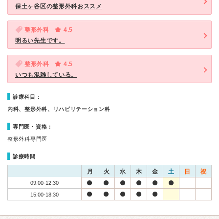
保土ヶ谷区の整形外科おススメ
整形外科
4.5
明るい先生です。
整形外科
4.5
いつも混雑している。
診療科目：
内科、整形外科、リハビリテーション科
専門医・資格：
整形外科専門医
診療時間
月
火
水
木
金
土
日
祝
09:00-12:30
15:00-18:30