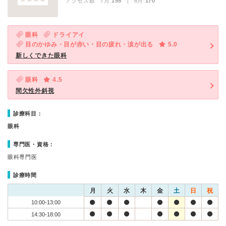
アクセス数 7月:
155
| 6月:
170
眼科
ドライアイ
目のかゆみ・目が赤い・目の疲れ・涙が出る
5.0
新しくできた眼科
眼科
4.5
間欠性外斜視
診療科目：
眼科
専門医・資格：
眼科専門医
診療時間
月
火
水
木
金
土
日
祝
10:00-13:00
14:30-18:00