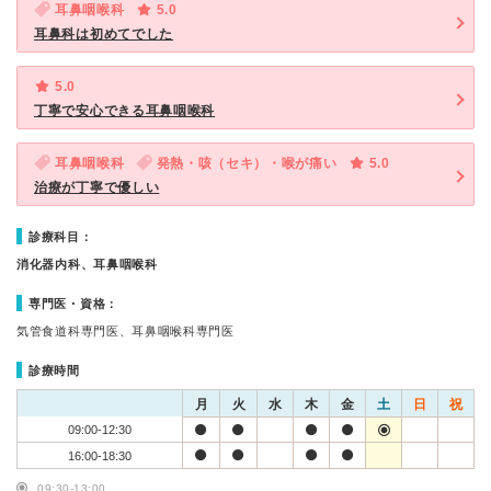
耳鼻咽喉科
5.0
耳鼻科は初めてでした
5.0
丁寧で安心できる耳鼻咽喉科
耳鼻咽喉科
発熱・咳（セキ）・喉が痛い
5.0
治療が丁寧で優しい
診療科目：
消化器内科、耳鼻咽喉科
専門医・資格：
気管食道科専門医、耳鼻咽喉科専門医
診療時間
月
火
水
木
金
土
日
祝
09:00-12:30
16:00-18:30
09:30-13:00