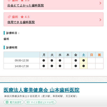
歯科
5.0
出会えてよかった歯科医院
歯科
4.5
信用できる歯科医院
診療科目：
歯科
診療時間
月
火
水
木
金
土
日
祝
09:00-12:30
14:00-17:30
医療法人審美健康会 山本歯科医院
神奈川県横浜市保土ケ谷区星川（星川駅、和田町駅、天王町駅）
電子決済可
マイナ受付
(スマホ可)