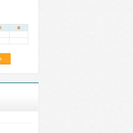
日
祝
ト