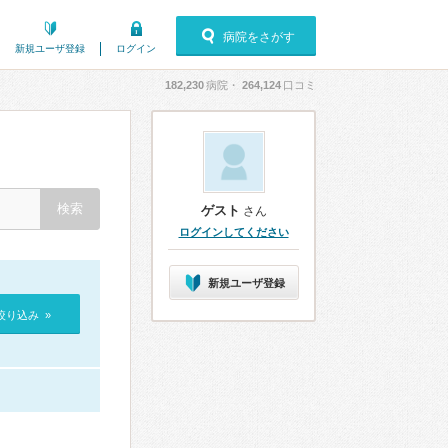
病院をさがす
新規ユーザ登録
ログイン
182,230
病院・
264,124
口コミ
ゲスト
さん
ログインしてください
新規ユーザ登録
絞り込み »