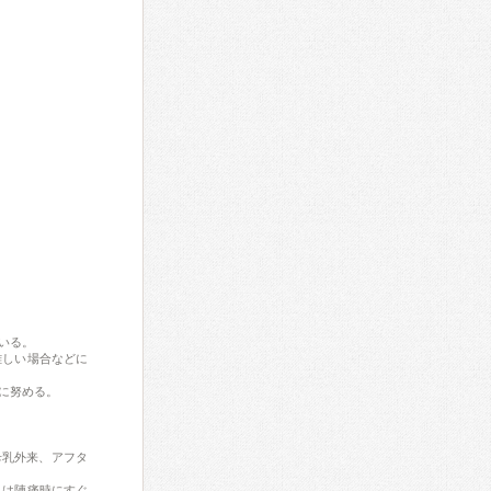
いる。
難しい場合などに
に努める。
母乳外来、アフタ
んは陣痛時にすぐ