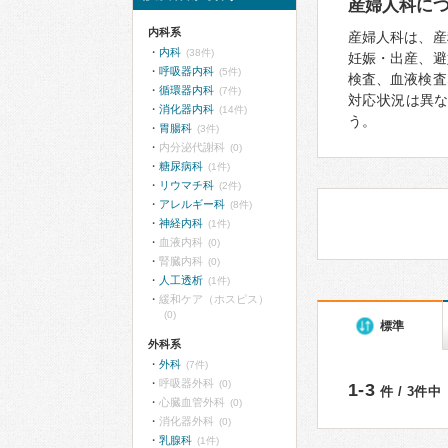
産婦人科に
内科系
産婦人科は、産
内科
(38件)
妊娠・出産、避
呼吸器内科
(5件)
検査、血液検査
循環器内科
(7件)
対応状況は異
消化器内科
(14件)
う。
胃腸科
(3件)
内分泌代謝科
(0)
糖尿病科
(1件)
リウマチ科
(2件)
アレルギー科
(8件)
神経内科
(1件)
血液内科
(0)
腎臓内科
(0)
人工透析
(1件)
緩和ケア（ホスピス）
(0)
標準
外科系
外科
(7件)
呼吸器外科
(0)
1-3
件 / 3件中
心臓血管外科
(0)
消化器外科
(0)
乳腺科
(1件)