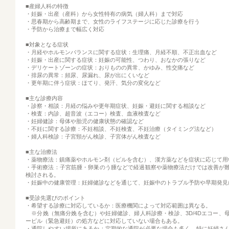
■産婦人科の特徴
・妊娠・出産（産科）から女性特有の病気（婦人科）まで対応
・思春期から高齢期まで、女性のライフステージに応じた診療を行う
・予防から治療まで幅広く対応
■対象となる症状
・月経やホルモンバランスに関する症状：生理痛、月経不順、不正出血など
・妊娠・出産に関する症状：妊娠の可能性、つわり、おなかの張りなど
・デリケートゾーンの症状：おりものの異常、かゆみ、性交痛など
・排尿の異常：頻尿、尿漏れ、尿が出にくいなど
・更年期に伴う症状：ほてり、発汗、気分の変化など
■主な診療内容
・診察・相談：月経の悩みや更年期症状、妊娠・避妊に関する相談など
・検査：内診、超音波（エコー）検査、血液検査など
・妊婦健診：母体や胎児の健康状態の確認など
・不妊に関する診療：不妊相談、不妊検査、不妊治療（タイミング法など）
・婦人科検診：子宮頸がん検診、子宮体がん検査など
■主な治療法
・薬物療法：鎮痛薬やホルモン剤（ピルを含む）、漢方薬などを症状に応じて用
・手術療法：子宮筋腫・卵巣のう腫などで経過観察や薬物療法だけでは改善が
検討される。
・妊娠中の健康管理：妊婦健診などを通じて、妊娠中のトラブル予防や早期発見
■受診先選びのポイント
・希望する診療に対応しているか：医療機関によって対応範囲は異なる。
※分娩（無痛分娩を含む）や妊婦健診、婦人科診療・検診、3D/4Dエコー、
ーピル（緊急避妊）の処方などに対応していない場合もある。
・通院しやすい場所にあるか：定期的な通院が必要な場合も多く、特に妊婦さ