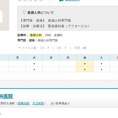
産婦人科について
【専門医・資格】
産婦人科専門医
【診療・治療法】
緊急避妊薬（アフターピル）
診療科：
産婦人科
、内科、皮膚科
専門医・資格：
産婦人科専門医
アクセス数 7月：
7
| 6月：
7
| 年間：
69
月
火
水
木
金
土
●
●
●
●
●
●
科医院
市西区久保町（
西横浜駅
、
天王町駅
）
駐車場あり
0）