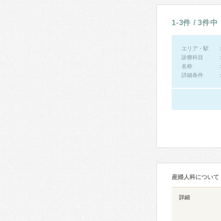
1-3件 / 3件中
エリア・駅
診療科目
名称
詳細条件
産婦人科について
詳細