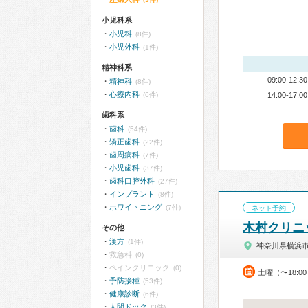
小児科系
小児科
(8件)
小児外科
(1件)
精神科系
09:00-12:30
精神科
(8件)
心療内科
(6件)
14:00-17:00
歯科系
歯科
(54件)
矯正歯科
(22件)
歯周病科
(7件)
小児歯科
(37件)
歯科口腔外科
(27件)
インプラント
(8件)
ホワイトニング
(7件)
ネット予約
木村クリニ
その他
漢方
(1件)
神奈川県横浜
救急科
(0)
ペインクリニック
(0)
土曜（〜18:0
予防接種
(53件)
健康診断
(6件)
人間ドック
(3件)