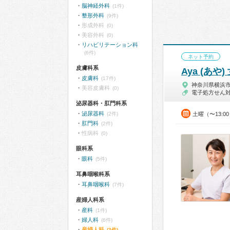
脳神経外科
(1件)
整形外科
(9件)
形成外科
(0)
美容外科
(0)
リハビリテーション科
(6件)
ネット予約
皮膚科系
Aya (あ
皮膚科
(17件)
神奈川県横浜
美容皮膚科
(0)
電子処方せん
泌尿器科・肛門科系
泌尿器科
(2件)
土曜（〜13:0
肛門科
(2件)
性病科
(0)
眼科系
眼科
(5件)
耳鼻咽喉科系
耳鼻咽喉科
(7件)
産婦人科系
産科
(1件)
婦人科
(6件)
産婦人科
(3件)