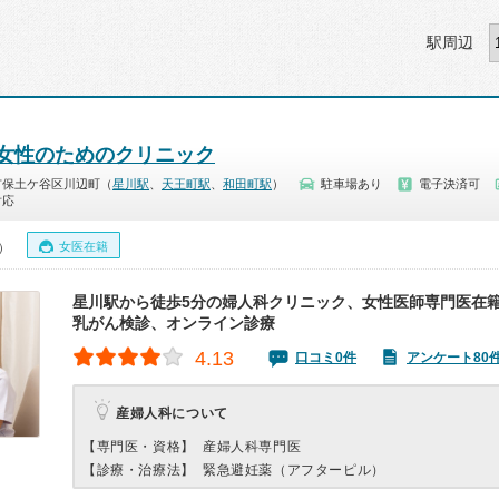
駅周辺
や) 女性のためのクリニック
市保土ケ谷区川辺町（
星川駅
、
天王町駅
、
和田町駅
）
駐車場あり
電子決済可
対応
女医在籍
0）
星川駅から徒歩5分の婦人科クリニック、女性医師専門医在
乳がん検診、オンライン診療
4.13
口コミ0件
アンケート80
産婦人科について
【専門医・資格】
産婦人科専門医
【診療・治療法】
緊急避妊薬（アフターピル）