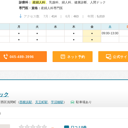
診療科：
産婦人科
、乳腺科、婦人科、健康診断、人間ドック
専門医・資格：
産婦人科専門医
アクセス数 7月：
414
| 6月：
463
| 年間：
5,010
月
火
水
木
金
土
09:00-13:00
●
●
●
●
●
●
●
●
045-489-3996
ネット予約
公式サイ
ック
市西区浅間町（
西横浜駅
、
天王町駅
、
平沼橋駅
）
駐車場あり
0）
－
口コミ0件