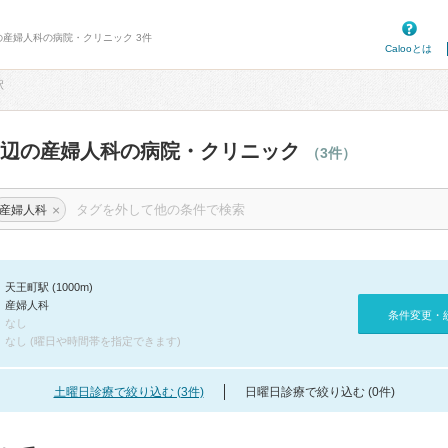
の産婦人科の病院・クリニック 3件
Calooとは
駅
周辺の産婦人科の病院・クリニック
（3件）
×
産婦人科
天王町駅 (1000m)
産婦人科
条件変更・
なし
なし (曜日や時間帯を指定できます)
土曜日診療で絞り込む (3件)
日曜日診療で絞り込む (0件)