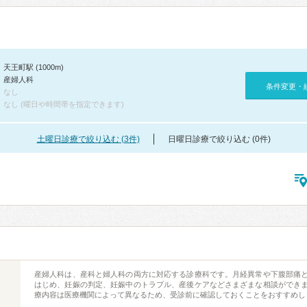
天王町駅 (1000m)
産婦人科
条件変更・
なし
なし (曜日や時間帯を指定できます)
土曜日診療で絞り込む (3件)
日曜日診療で絞り込む (0件)
産婦人科は、産科と婦人科の両方に対応する診療科です。月経異常や下腹部痛
はじめ、妊娠の判定、妊娠中のトラブル、産後ケアなどさまざまな相談ができ
療内容は医療機関によって異なるため、受診前に確認しておくことをおすすめし