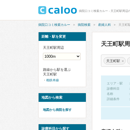
病院口コミ検索カルー - 天王町駅周辺
病院口コミ検索カルー
病院検索
産婦人科
天王町
距離・駅を変更
天王町駅
天王町駅周辺
×
天王町駅
路線から駅を選ぶ
天王町駅
相鉄本線
エリア・駅
診療科目
名称
地図から検索
詳細条件
地図から病院を探す
診療科目から探す