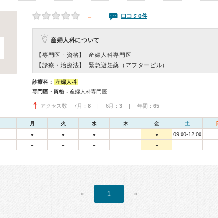
－
口コミ0件
産婦人科について
【専門医・資格】
産婦人科専門医
【診療・治療法】
緊急避妊薬（アフターピル）
診療科：
産婦人科
専門医・資格：
産婦人科専門医
アクセス数 7月：
8
| 6月：
3
| 年間：
65
月
火
水
木
金
土
09:00-12:00
●
●
●
●
●
●
●
●
«
1
»