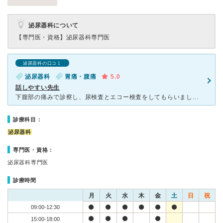
泌尿器科について
【専門医・資格】
泌尿器科専門医
泌尿器科の口コミ
泌尿器科
胃痛・腹痛
5.0
話しやすい先生
下腹部の痛みで診察し、尿検査とエコー検査をしてもらいました。受付の方々には親切かつハキハキと対応していただけました。 尿検査は広いトイレで採尿後、小窓に置いて回収してもらい、その後診察室で先生から尿
診療科目：
泌尿器科
専門医・資格：
泌尿器科専門医
診療時間
月
火
水
木
金
土
日
祝
09:00-12:30
15:00-18:00