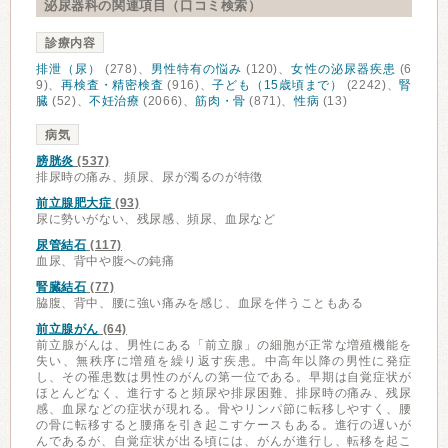
泌尿器科の関連項目（口コミ検索）
診療内容
排泄（尿）
(278)、
男性特有の悩み
(120)、
女性の泌尿器疾患
(6
9)、
再検査・精密検査
(916)、
子ども（15歳頃まで）
(2242)、
腎
臓
(52)、
不妊治療
(2066)、
筋肉・骨
(871)、
性病
(13)
病気
膀胱炎
(537)
排尿時の痛み、頻尿、尿が濁るのが特徴
前立腺肥大症
(93)
尿に勢いがない、残尿感、頻尿、血尿など
尿管結石
(117)
血尿、背中や腹への鈍痛
腎臓結石
(77)
脇腹、背中、腰に強い痛みを感じ、血尿を伴うこともある
前立腺がん
(64)
前立腺がんは、男性にある「前立腺」の細胞が正常な増殖機能を
失い、無秩序に増殖を繰り返す疾患。中高年以降の男性に発症
し、その罹患数は男性のがんの第一位である。早期は自覚症状が
ほとんどなく、進行すると頻尿や排尿困難、排尿時の痛み、残尿
感、血尿などの症状が現れる。骨やリンパ節に転移しやすく、腰
の骨に転移すると腰痛を引き起こすケースもある。進行の遅いが
んであるが、自覚症状が出る頃には、がんが進行し、転移を起こ