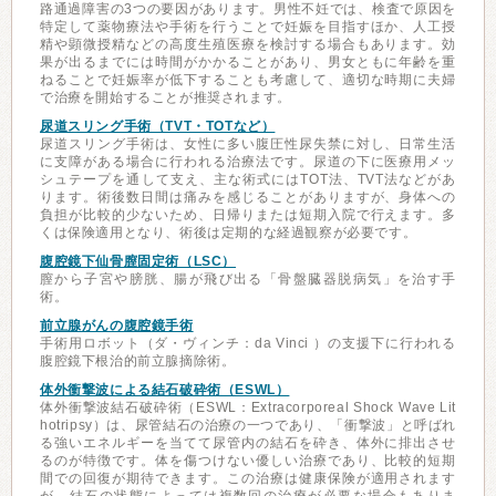
路通過障害の3つの要因があります。男性不妊では、検査で原因を
特定して薬物療法や手術を行うことで妊娠を目指すほか、人工授
精や顕微授精などの高度生殖医療を検討する場合もあります。効
果が出るまでには時間がかかることがあり、男女ともに年齢を重
ねることで妊娠率が低下することも考慮して、適切な時期に夫婦
で治療を開始することが推奨されます。
尿道スリング手術（TVT・TOTなど）
尿道スリング手術は、女性に多い腹圧性尿失禁に対し、日常生活
に支障がある場合に行われる治療法です。尿道の下に医療用メッ
シュテープを通して支え、主な術式にはTOT法、TVT法などがあ
ります。術後数日間は痛みを感じることがありますが、身体への
負担が比較的少ないため、日帰りまたは短期入院で行えます。多
くは保険適用となり、術後は定期的な経過観察が必要です。
腹腔鏡下仙骨膣固定術（LSC）
膣から子宮や膀胱、腸が飛び出る「骨盤臓器脱病気」を治す手
術。
前立腺がんの腹腔鏡手術
手術用ロボット（ダ・ヴィンチ：da Vinci ）の支援下に行われる
腹腔鏡下根治的前立腺摘除術。
体外衝撃波による結石破砕術（ESWL）
体外衝撃波結石破砕術（ESWL：Extracorporeal Shock Wave Lit
hotripsy）は、尿管結石の治療の一つであり、「衝撃波」と呼ばれ
る強いエネルギーを当てて尿管内の結石を砕き、体外に排出させ
るのが特徴です。体を傷つけない優しい治療であり、比較的短期
間での回復が期待できます。この治療は健康保険が適用されます