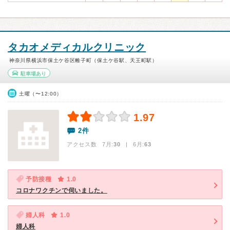
タカオメディカルクリニック
神奈川県横浜市保土ケ谷区帷子町（保土ケ谷駅、天王町駅）
駐車場あり
土曜（〜12:00）
1.97
2件
アクセス数 7月:
30
| 6月:
63
予防接種
1.0
コロナワクチンで伺いました。
婦人科
1.0
婦人科