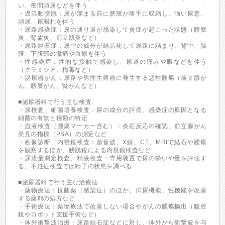
い、夜間頻尿などを伴う
・過活動膀胱：尿が溜まる前に膀胱が勝手に収縮し、強い尿意、
頻尿、尿漏れを伴う
・尿路感染症：尿の通り道が感染して炎症が起こった状態（膀胱
炎、腎盂炎、前立腺炎など）
・尿路結石症：尿中の成分が結晶化して尿路に詰まり、背中、脇
腹、下腹部の激痛や血尿を伴う
・性感染症：性的な接触で感染し、尿道の痛みや膿などを伴う
（クラミジア、梅毒など）
・泌尿器がん：尿路や男性生殖器に発生する悪性腫瘍（前立腺が
ん、膀胱がん、腎がんなど）
■泌尿器科で行う主な検査
・尿検査、細菌培養検査：尿の成分の評価、感染症の原因となる
細菌の有無と種類の特定
・血液検査（腫瘍マーカー含む）：炎症反応の確認、前立腺がん
発見の指標（PSA）の測定など
・画像診断、内視鏡検査：超音波、X線、CT、MRIで結石や腫瘍
を観察するほか、膀胱鏡による内視鏡検査など
・尿流量測定検査、精液検査：専用装置で尿の勢いや量を評価す
る、不妊症検査では精子の状態を調べる
■泌尿器科で行う主な治療法
・薬物療法：抗菌薬（感染症）のほか、排尿機能、性機能を改善
する薬剤の処方など
・手術療法：薬物療法で改善しない場合やがんの腫瘍摘出（腹腔
鏡やロボット支援手術など）
・体外衝撃波治療：尿路結石症などに対し、体外から衝撃波を与