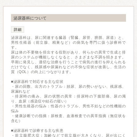
泌尿器科について
詳細
泌尿器科は、尿に関連する臓器（腎臓、尿管、膀胱、尿道）と、
男性生殖器（前立腺、精巣など）の病気を専門に扱う診療科で
す。
尿は体の不要物を排出する役割があり、何らかの異常で生成と排
尿のシステムが機能しなくなると、さまざまな不調を招きます。
早期に発見し、適切な治療を行うことで病気の進行を抑えられる
だけでなく、残尿感や尿漏れなどの不快な症状が改善し、生活の
質（QOL）の向上につながります。
■泌尿器科で対応する主な症状
・尿の回数、出方のトラブル：頻尿、尿の勢いがない、残尿感、
尿漏れなど
・排尿時の痛み、尿の状態の異常：排尿時の下腹部痛、尿の濁
り、血尿（感染症や結石の疑い）
・男性生殖器の悩み：性器のトラブル、男性不妊などの性機能の
悩み
・健康診断での指摘：尿検査、血液検査での異常指摘（無症状を
含む）
■泌尿器科で診療する主な疾患
・前立腺肥大症：加齢などで前立腺が大きくなり、尿が出にく