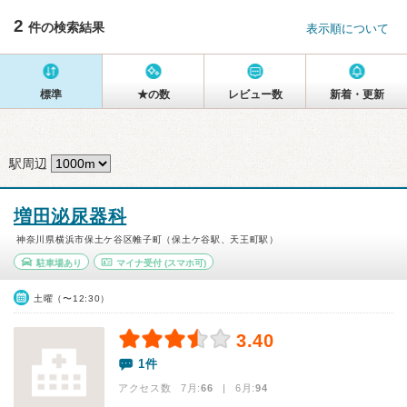
2
件の検索結果
表示順について
標準
★の数
レビュー数
新着・更新
駅周辺
増田泌尿器科
神奈川県横浜市保土ケ谷区帷子町（保土ケ谷駅、天王町駅）
駐車場あり
マイナ受付
(スマホ可)
土曜（〜12:30）
3.40
1件
アクセス数 7月:
66
| 6月:
94