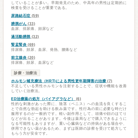
していることが多い。早期発見のため、中高年の男性は定期的に
検査を受けることが重要である。
尿路結石症
(59)
膀胱がん
(33)
血尿、排尿痛、頻尿など
過活動膀胱
(32)
腎盂腎炎
(69)
排尿痛、頻尿、血尿、発熱、腰痛など
前立腺炎
(20)
排尿痛、頻尿、血尿など
診療・治療法
ホルモン補充療法（HRT)による男性更年期障害の治療
(7)
不足している男性ホルモンを注射することで、症状や機能を改善
していく治療法。
ED治療薬の処方（バイアグラなど）
(6)
性的な刺激があった際に、陰茎（ペニス）への血流を良くするこ
とで自然な勃起を助ける飲み薬です。性行為の前に必要な時だけ
服用するのが一般的です。軽い副作用として、頭痛や顔のほてり
などが出ることがあります。今後は薬局などで購入できるように
なる可能性もありますが、重い心臓病などの持病がある場合や、
併用できない薬があるため、まずは医師の診察を受けて処方して
もらう方が安全です。