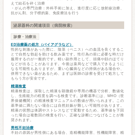
えて結石を砕く治療
・がんの専門治療：外科手術に加え、進行度に応じ放射線治療、
抗がん剤、分子標的薬、免疫療法を行う
泌尿器科の関連項目（病院検索）
診療・治療法
ED治療薬の処方（バイアグラなど）
性的な刺激があった際に、陰茎（ペニス）への血流を良くするこ
とで自然な勃起を助ける飲み薬です。性行為の前に必要な時だけ
服用するのが一般的です。軽い副作用として、頭痛や顔のほてり
などが出ることがあります。今後は薬局などで購入できるように
なる可能性もありますが、重い心臓病などの持病がある場合や、
併用できない薬があるため、まずは医師の診察を受けて処方して
もらう方が安全です。
精液検査
精液検査は、採取した精液を顕微鏡や専用の機器で分析、数値化
し、生殖能力の程度を調べる検査です。診断基準には、WHO（世
界保健機関）の精液検査マニュアルの数値が用いられます。この
基準値に満たない場合には自然妊娠が難しい可能性があります。
精液の状態は体調やストレスなどで変動するため、基準値を下回
った場合は複数回の検査を行い、正確な診断につなげることが推
奨されます。
男性不妊治療
不妊の原因が男性側にある場合、造精機能障害、性機能障害、精