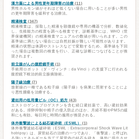
漢方薬による男性更年期障害の治療
(11)
男性ホルモン値がそれほど低くない場合に用いることが多い男性
の更年期障害を緩和する治療法。
精液検査
(347)
精液検査は、採取した精液を顕微鏡や専用の機器で分析、数値化
し、生殖能力の程度を調べる検査です。診断基準には、WHO（世
界保健機関）の精液検査マニュアルの数値が用いられます。この
基準値に満たない場合には自然妊娠が難しい可能性があります。
精液の状態は体調やストレスなどで変動するため、基準値を下回
った場合は複数回の検査を行い、正確な診断につなげることが推
奨されます。
前立腺がんの腹腔鏡手術
(1)
手術用ロボット（ダ・ヴィンチ：da Vinci ）の支援下に行われる
腹腔鏡下根治的前立腺摘除術。
陽子線治療
(7)
放射線の一種である粒子線（陽子線）を病巣に照射することによ
り悪性腫瘍を治療する。
避妊用の低用量ピル（OC）処方
(43)
エストロゲンとプロゲスチンを含む経口避妊薬で、高い避妊効果
がある。排卵抑制や精子の侵入防止のほか、月経不順やPMSの緩
和にも有効。毎日同じ時間の服用が推奨される。
体外衝撃波による結石破砕術（ESWL）
(1)
体外衝撃波結石破砕術（ESWL：Extracorporeal Shock Wave Lit
hotripsy）は、尿管結石の治療の一つであり、「衝撃波」と呼ばれ
る強いエネルギーを当てて尿管内の結石を砕き、体外に排出させ