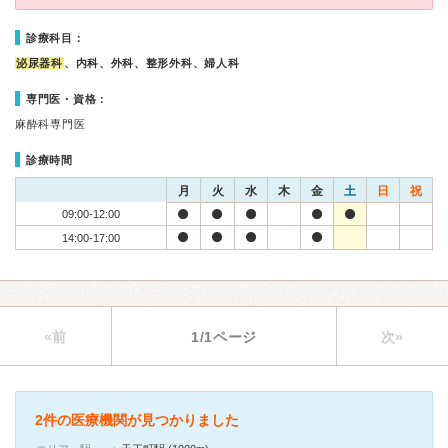
診療科目：
泌尿器科
、内科、外科、整形外科、婦人科
専門医・資格：
麻酔科専門医
診療時間
月
火
水
木
金
土
日
祝
09:00-12:00
14:00-17:00
«前
1/1ページ
次»
2件の医療機関が見つかりました