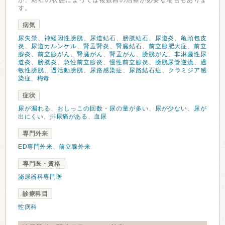
が、結石の状態によっては複数回の治療が必要な場合もありま
す。
病気
尿失禁
、
神経因性膀胱
、
尿道結石
、
膀胱結石
、
尿道炎
、
亀頭包皮
炎
、
尿道カルンケル
、
腎盂腎炎
、
腎臓結石
、
前立腺肥大症
、
前立
腺炎
、
前立腺がん
、
腎臓がん
、
腎盂がん
、
膀胱がん
、
非淋菌性尿
道炎
、
膀胱炎
、
急性前立腺炎
、
慢性前立腺炎
、
膀胱尿管逆流
、
過
敏性膀胱
、
過活動膀胱
、
尿路感染症
、
尿路結石症
、
クラミジア感
染症
、
梅毒
症状
尿が漏れる
、
おしっこの回数・尿の量が多い
、
尿が少ない
、
尿が
出にくい
、
排尿痛がある
、
血尿
専門外来
ED専門外来
、
前立腺外来
専門医・資格
泌尿器科専門医
診療科目
性病科