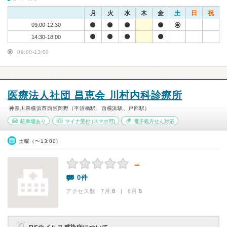
月
火
水
木
金
土
日
祝
09:00-12:30
14:30-18:00
09:00-13:00
医療法人社団 昌恵会 川村内科診療所
神奈川県横浜市西区岡野（平沼橋駅、西横浜駅、戸部駅）
駐車場あり
マイナ受付
(スマホ可)
電子処方せん対応
土曜（〜13:00）
－
0件
アクセス数 7月:
8
| 6月:
5