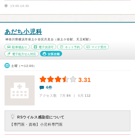
15:00-16:30
あだち小児科
神奈川県横浜市保土ケ谷区月見台（保土ケ谷駅、天王町駅）
駐車場あり
電子決済可
ネット予約
マイナ受付
電子処方せん対応
女医在籍
土曜（〜12:00）
3.31
4件
アクセス数 7月:
84
| 6月:
112
RSウイルス感染症について
【専門医・資格】
小児科専門医