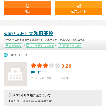
電話
公式サイト
大和田医院
医療法人社団
神奈川県横浜市保土ケ谷区岩間町（保土ケ谷駅、天王町駅、西横浜駅）
駐車場あり
マイナ受付
(スマホ可)
電子処方せん対応
土曜（〜12:00）
3.20
1件
アクセス数 7月:
14
| 6月:
5
RSウイルス感染症について
【専門医・資格】
総合内科専門医