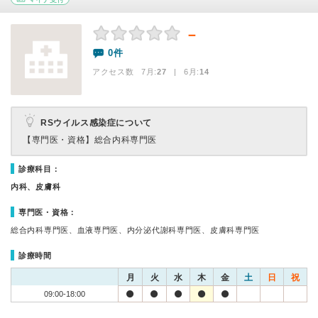
－
0件
アクセス数 7月:
27
| 6月:
14
RSウイルス感染症について
【専門医・資格】
総合内科専門医
診療科目：
内科、皮膚科
専門医・資格：
総合内科専門医、血液専門医、内分泌代謝科専門医、皮膚科専門医
診療時間
月
火
水
木
金
土
日
祝
09:00-18:00