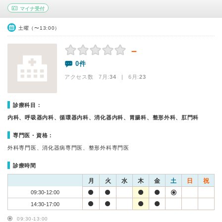
マイナ受付
土曜（〜13:00）
－
0件
アクセス数 7月:
34
| 6月:
23
診療科目：
内科、呼吸器内科、循環器内科、消化器内科、胃腸科、整形外科、肛門科
専門医・資格：
外科専門医、消化器病専門医、整形外科専門医
診療時間
月
火
水
木
金
土
日
祝
09:30-12:00
14:30-17:00
09:30-13:00