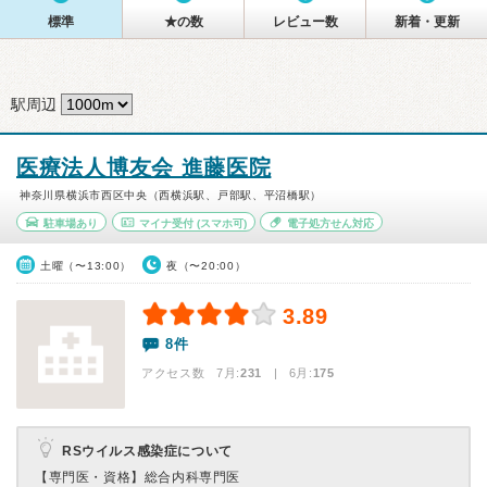
標準
★の数
レビュー数
新着・更新
駅周辺
医療法人博友会 進藤医院
神奈川県横浜市西区中央（西横浜駅、戸部駅、平沼橋駅）
駐車場あり
マイナ受付
(スマホ可)
電子処方せん対応
土曜（〜13:00）
夜（〜20:00）
3.89
8件
アクセス数 7月:
231
| 6月:
175
RSウイルス感染症について
【専門医・資格】
総合内科専門医