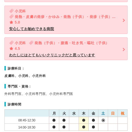
小児科
発熱・皮膚の発疹・かゆみ・発熱（子供）・発疹（子供）・咳・呼吸困難（子供）・下痢（子供）
5.0
安心してお勧めできる病院
小児科
発熱（子供）・腹痛・吐き気・嘔吐（子供）
4.5
わたしにはとてもいいクリニックだと思っています
診療科目：
皮膚科、小児科、小児外科
専門医・資格：
外科専門医、小児科専門医、小児外科専門医
診療時間
月
火
水
木
金
土
日
祝
08:45-12:30
14:00-18:30