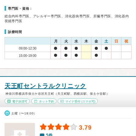
専門医・資格：
総合内科専門医、アレルギー専門医、消化器病専門医、肝臓専門医、消化器内
視鏡専門医
診療時間
月
火
水
木
金
土
日
祝
09:00-12:30
15:00-19:00
天王町セントラルクリニック
神奈川県横浜市保土ケ谷区天王町（天王町駅、西横浜駅、保土ケ谷駅）
電子決済可
ネット予約
マイナ受付
(スマホ可)
土曜（〜18:00）
3.79
5件