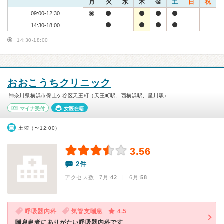
月
火
水
木
金
土
日
祝
09:00-12:30
14:30-18:00
14:30-18:00
おおこうちクリニック
神奈川県横浜市保土ケ谷区天王町（天王町駅、西横浜駅、星川駅）
マイナ受付
女医在籍
土曜（〜12:00）
3.56
2件
アクセス数 7月:
42
| 6月:
58
呼吸器内科
気管支喘息
4.5
喘息患者にありがたい呼吸器内科です