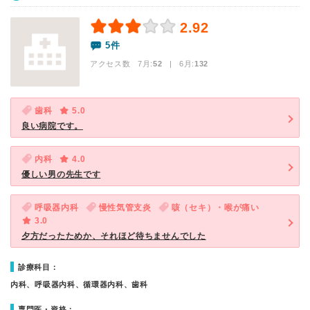
2.92
5件
アクセス数 7月:
52
| 6月:
132
歯科
5.0
良い病院です。
内科
4.0
優しい男の先生です
呼吸器内科
慢性気管支炎
咳（セキ）・喉が痛い
3.0
夕方だったためか、それほど待ちませんでした
診療科目：
内科、呼吸器内科、循環器内科、歯科
専門医・資格：