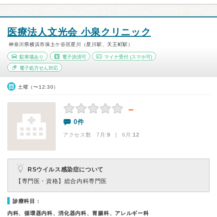
医療法人文光会 小泉クリニック
神奈川県横浜市保土ケ谷区星川（星川駅、天王町駅）
駐車場あり
電子決済可
マイナ受付
(スマホ可)
電子処方せん対応
土曜（〜12:30）
－
0件
アクセス数 7月:
9
| 6月:
12
RSウイルス感染症について
【専門医・資格】
総合内科専門医
診療科目：
内科、循環器内科、消化器内科、胃腸科、アレルギー科