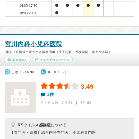
14:30-17:30
18:00-20:00
宮川内科小児科医院
神奈川県横浜市保土ケ谷区岩間町（天王町駅、西横浜駅、保土ケ谷駅）
駐車場あり
マイナ受付
(スマホ可)
土曜（〜16:30）
朝（8:30〜）
3.49
3件
アクセス数 7月:
81
| 6月:
69
RSウイルス感染症について
【専門医・資格】
総合内科専門医、小児科専門医