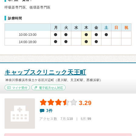
呼吸器専門医、循環器専門医
診療時間
月
火
水
木
金
土
日
祝
10:00-13:00
14:00-18:00
キャップスクリニック天王町
神奈川県横浜市保土ケ谷区川辺町（星川駅、天王町駅、西横浜駅）
マイナ受付
電子処方せん対応
3.29
3件
アクセス数 7月:
110
| 6月:
99