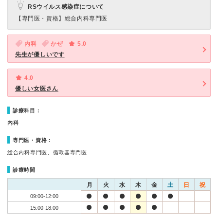
RSウイルス感染症について
【専門医・資格】
総合内科専門医
内科
かぜ
5.0
先生が優しいです
4.0
優しい女医さん
診療科目：
内科
専門医・資格：
総合内科専門医、循環器専門医
診療時間
月
火
水
木
金
土
日
祝
09:00-12:00
15:00-18:00