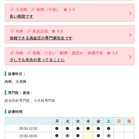
小児科
発熱（子供）
4.5
良い病院です
内科
高血圧症
4.0
信頼できる高血圧の専門家先生です
内科
発熱・だるい・動悸・息切れ・体調不良
3.0
少しでも先生の言ってることに
診療科目：
内科、小児科
専門医・資格：
総合内科専門医、小児科専門医
診療時間
月
火
水
木
金
土
日
祝
08:30-12:00
15:00-18:00