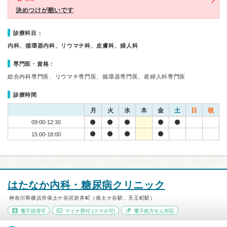
決めつけが酷いです
診療科目：
内科、循環器内科、リウマチ科、皮膚科、婦人科
専門医・資格：
総合内科専門医、リウマチ専門医、循環器専門医、産婦人科専門医
診療時間
月
火
水
木
金
土
日
祝
09:00-12:30
15:00-18:00
はたなか内科・糖尿病クリニック
神奈川県横浜市保土ケ谷区岩井町（保土ケ谷駅、天王町駅）
電子決済可
マイナ受付
(スマホ可)
電子処方せん対応