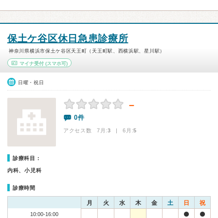
保土ケ谷区休日急患診療所
神奈川県横浜市保土ケ谷区天王町（天王町駅、西横浜駅、星川駅）
マイナ受付
(スマホ可)
日曜・祝日
－
0件
アクセス数 7月:
3
| 6月:
5
診療科目：
内科、小児科
診療時間
月
火
水
木
金
土
日
祝
10:00-16:00