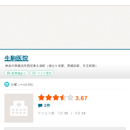
生駒医院
神奈川県横浜市西区東久保町（保土ケ谷駅、西横浜駅、天王町駅）
駐車場あり
マイナ受付
土曜（〜12:00）
3.67
2件
アクセス数 7月:
36
| 6月:
18