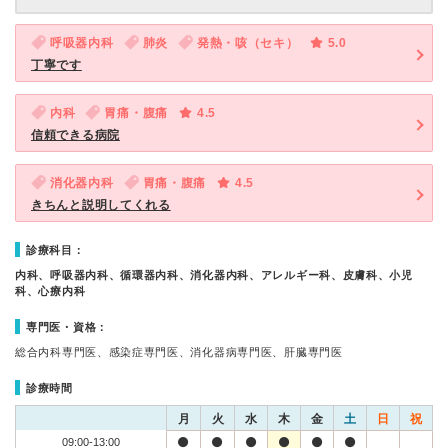
呼吸器内科
肺炎
発熱・咳（セキ）
5.0
丁寧です
内科
胃痛・腹痛
4.5
信頼できる病院
消化器内科
胃痛・腹痛
4.5
きちんと説明してくれる
診療科目：
内科、呼吸器内科、循環器内科、消化器内科、アレルギー科、皮膚科、小児
科、心療内科
専門医・資格：
総合内科専門医、感染症専門医、消化器病専門医、肝臓専門医
診療時間
月
火
水
木
金
土
日
祝
09:00-13:00