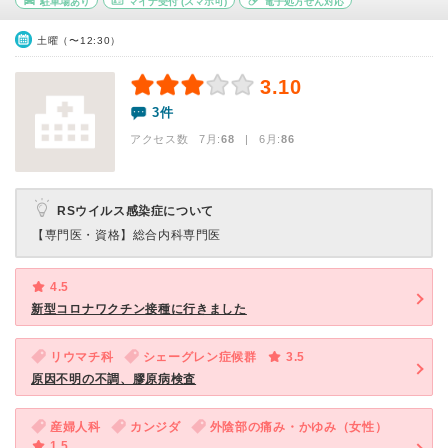
駐車場あり
マイナ受付
(スマホ可)
電子処方せん対応
土曜（〜12:30）
3.10
3件
アクセス数 7月:
68
| 6月:
86
RSウイルス感染症について
【専門医・資格】
総合内科専門医
4.5
新型コロナワクチン接種に行きました
リウマチ科
シェーグレン症候群
3.5
原因不明の不調、膠原病検査
産婦人科
カンジダ
外陰部の痛み・かゆみ（女性）
1.5