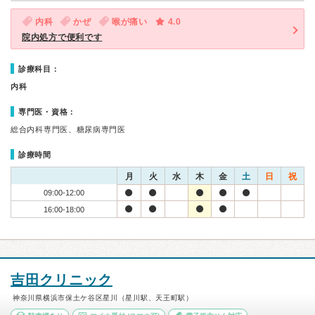
内科
かぜ
喉が痛い
4.0
院内処方で便利です
診療科目：
内科
専門医・資格：
総合内科専門医、糖尿病専門医
診療時間
月
火
水
木
金
土
日
祝
09:00-12:00
16:00-18:00
吉田クリニック
神奈川県横浜市保土ケ谷区星川（星川駅、天王町駅）