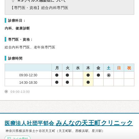
RSウイルス感染症について
【専門医・資格】
総合内科専門医
診療科目：
内科、健康診断
専門医・資格：
総合内科専門医、老年病専門医
診療時間
月
火
水
木
金
土
日
祝
09:00-12:30
14:30-18:30
09:00-13:00
みんなの天王町クリニック
医療法人社団平郁会
神奈川県横浜市保土ケ谷区天王町（天王町駅、西横浜駅、星川駅）
マイナ受付