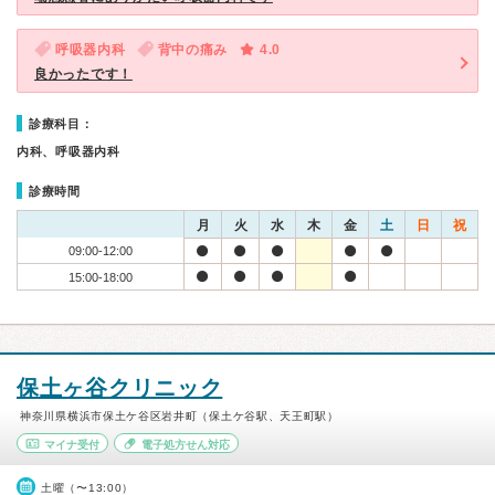
呼吸器内科
背中の痛み
4.0
良かったです！
診療科目：
内科、呼吸器内科
診療時間
月
火
水
木
金
土
日
祝
09:00-12:00
15:00-18:00
保土ヶ谷クリニック
神奈川県横浜市保土ケ谷区岩井町（保土ケ谷駅、天王町駅）
マイナ受付
電子処方せん対応
土曜（〜13:00）