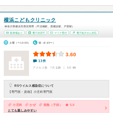
横浜こどもクリニック
神奈川県横浜市西区岡野（平沼橋駅、西横浜駅、戸部駅）
駐車場あり
電子決済可
マイナ受付
電子処方せん対応
土曜（〜13:00）
朝（8:45〜）
3.60
13件
アクセス数 7月:
128
| 6月:
99
RSウイルス感染症について
【専門医・資格】
小児科専門医
小児科
かぜ
発熱（子供）
5.0
とても親しみやすい