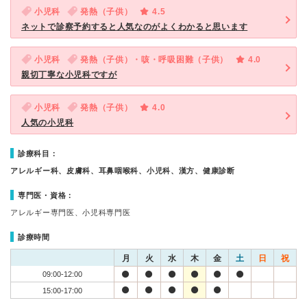
小児科
発熱（子供）
4.5
ネットで診察予約すると人気なのがよくわかると思います
小児科
発熱（子供）・咳・呼吸困難（子供）
4.0
親切丁寧な小児科ですが
小児科
発熱（子供）
4.0
人気の小児科
診療科目：
アレルギー科、皮膚科、耳鼻咽喉科、小児科、漢方、健康診断
専門医・資格：
アレルギー専門医、小児科専門医
診療時間
月
火
水
木
金
土
日
祝
09:00-12:00
15:00-17:00