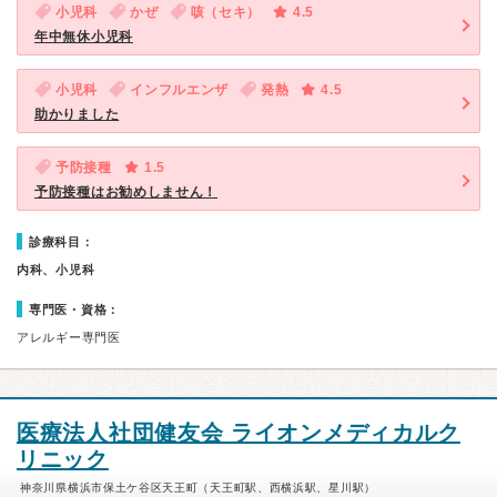
小児科
かぜ
咳（セキ）
4.5
年中無休小児科
小児科
インフルエンザ
発熱
4.5
助かりました
予防接種
1.5
予防接種はお勧めしません！
診療科目：
内科、小児科
専門医・資格：
アレルギー専門医
医療法人社団健友会 ライオンメディカルク
リニック
神奈川県横浜市保土ケ谷区天王町（天王町駅、西横浜駅、星川駅）