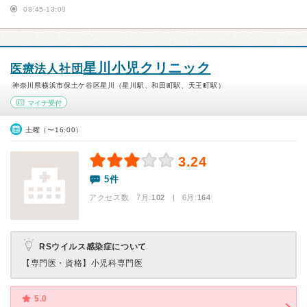
08:45-13:00
星川小児クリニック
医療法人社団
神奈川県横浜市保土ケ谷区星川（星川駅、和田町駅、天王町駅）
マイナ受付
土曜（〜16:00）
3.24
5件
アクセス数 7月:
102
| 6月:
164
RSウイルス感染症について
【専門医・資格】
小児科専門医
5.0