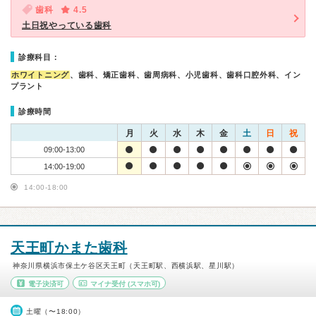
歯科
4.5
土日祝やっている歯科
診療科目：
ホワイトニング
、歯科、矯正歯科、歯周病科、小児歯科、歯科口腔外科、イン
プラント
診療時間
月
火
水
木
金
土
日
祝
09:00-13:00
14:00-19:00
14:00-18:00
天王町かまた歯科
神奈川県横浜市保土ケ谷区天王町（天王町駅、西横浜駅、星川駅）
電子決済可
マイナ受付
(スマホ可)
土曜（〜18:00）