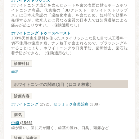
ホワイトストリップス
ホワイトニング成分を含んだシートを歯の表面に貼るホームホワ
イトニング商品。代表格の「3Dクレスト ホワイトストリップ
ス」は日本未承認の「過酸化水素」を含むため、短時間で効果を
発揮するが、欧米人とは異なる歯質の日本人では知覚過敏による
痛みが起こりやすい。（保険適用なし）
ホワイトニング トゥースペースト
100%天然由来原料を使ったスタイリッシュな見た目で人工香料一
切不使用の歯磨き粉。ナノ粒子が含まれるので、ブラッシングを
することにより、ホワイトニングや口臭予防、歯垢除去、歯石沈
着予防ができる。（保険適用なし）
診療科目
歯科
ホワイトニングの関連項目（口コミ検索）
診療内容
ホワイトニング
(292)、
セラミック審美治療
(388)
病気
虫歯
(3566)
歯が痛い、歯に穴が開く、歯茎の腫れ、口臭、頭痛など
診療・治療法