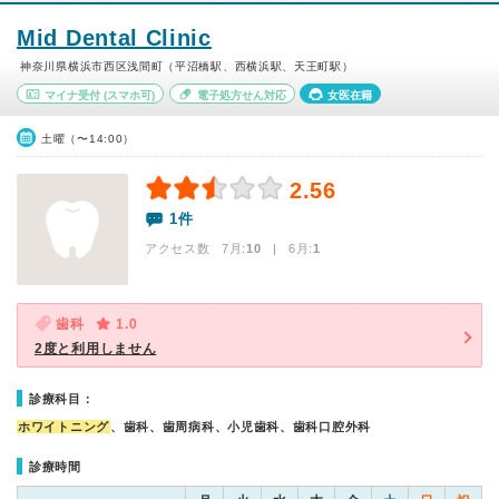
Mid Dental Clinic
神奈川県横浜市西区浅間町（平沼橋駅、西横浜駅、天王町駅）
マイナ受付
(スマホ可)
電子処方せん対応
女医在籍
土曜（〜14:00）
2.56
1件
アクセス数 7月:
10
| 6月:
1
歯科
1.0
2度と利用しません
診療科目：
ホワイトニング
、歯科、歯周病科、小児歯科、歯科口腔外科
診療時間