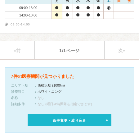
月
火
水
木
金
土
日
祝
09:00-13:00
14:00-18:00
09:00-14:00
«前
1/1ページ
次»
7件の医療機関が見つかりました
エリア・駅
西横浜駅 (1000m)
診療科目
ホワイトニング
名称
なし
詳細条件
なし (曜日や時間帯を指定できます)
条件変更・絞り込み