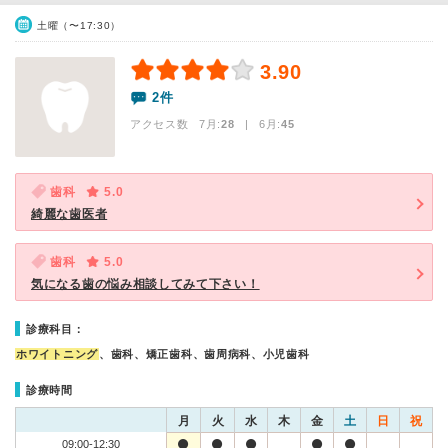
土曜（〜17:30）
3.90
2件
アクセス数 7月:
28
| 6月:
45
歯科
5.0
綺麗な歯医者
歯科
5.0
気になる歯の悩み相談してみて下さい！
診療科目：
ホワイトニング
、歯科、矯正歯科、歯周病科、小児歯科
診療時間
月
火
水
木
金
土
日
祝
09:00-12:30