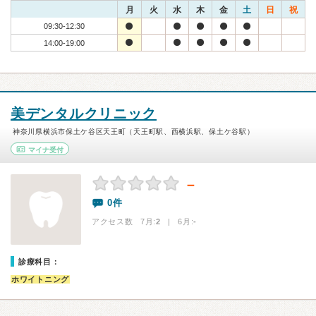
月
火
水
木
金
土
日
祝
09:30-12:30
14:00-19:00
美デンタルクリニック
神奈川県横浜市保土ケ谷区天王町（天王町駅、西横浜駅、保土ケ谷駅）
マイナ受付
－
0件
アクセス数 7月:
2
| 6月:
-
診療科目：
ホワイトニング