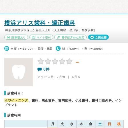
横浜アリス歯科・矯正歯科
神奈川県横浜市保土ケ谷区天王町（天王町駅、星川駅、西横浜駅）
駐車場あり
マイナ受付
電子処方せん対応
女医在籍
土曜（〜18:00）・日曜・祝日
朝（7:30〜）・夜（〜20:00）
－
0件
アクセス数 7月:
9
| 6月:
6
診療科目：
ホワイトニング
、歯科、矯正歯科、歯周病科、小児歯科、歯科口腔外科、イン
プラント
診療時間
月
火
水
木
金
土
日
祝