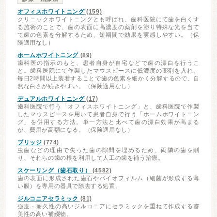
オフィスホワイトニング
(159)
クリニックホワイトニングとも呼ばれ、歯科医院にて歯を白くす
る施術のことで、歯の表面に高濃度の薬剤を塗り特殊な光を当て
て歯の色素を分解するため、短期間で効果を実感しやすい。（保
険適用なし）
ホームホワイトニング
(89)
歯科医の指示のもと、患者自身が自宅などで歯の漂白を行うこ
と。歯科医院にて作製したマウスピースに低濃度の薬剤を入れ、
毎日2時間以上装着することで歯の色素を細かく分解するので、自
然な白さが続きやすい。（保険適用なし）
デュアルホワイトニング
(17)
歯科医院で行う「オフィスホワイトニング」と、歯科医院で作製
したマウスピースを用いて患者自身で行う「ホームホワイトニン
グ」を併用する方法。単一方法と比べて歯の漂白効果が高まる
が、費用が高額になる。（保険適用なし）
ブリッジ
(774)
虫歯などの理由で失った歯の隙間を埋めるため、両隣の歯を削
り、それらの歯の根を利用して人工の歯を補う治療。
スケーリング（歯石取り）
(4582)
歯の表面に形成された歯石やバイオフィルム（細菌が形成する薄
い膜）を専用の器具で除去する処置。
ジルコニアセラミック
(81)
強度・耐久性の高いジルコニアにセラミックを重ねて作成する審
美性の高い補綴物。