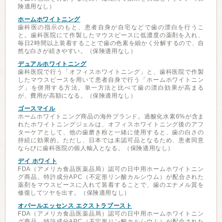
険適用なし）
ホームホワイトニング
歯科医の指示のもと、患者自身が自宅などで歯の漂白を行うこ
と。歯科医院にて作製したマウスピースに低濃度の薬剤を入れ、
毎日2時間以上装着することで歯の色素を細かく分解するので、自
然な白さが続きやすい。（保険適用なし）
デュアルホワイトニング
歯科医院で行う「オフィスホワイトニング」と、歯科医院で作製
したマウスピースを用いて患者自身で行う「ホームホワイトニン
グ」を併用する方法。単一方法と比べて歯の漂白効果が高まる
が、費用が高額になる。（保険適用なし）
ゴースマイル
ホームホワイトニング商品の海外ブランド。過酸化水素6%が含ま
れたホワイトニングジェルは、オフィスホワイトニング後のアフ
ターケアとして、他の歯磨き粉と一緒に使用すると、歯の白さの
持続に効果的。ただし、日本では未認可品となるため、患者同意
ならびに歯科医院の個人輸入となる。（保険適用なし）
デイ ホワイト
FDA（アメリカ食品医薬品局）認可の日中用ホームホワイトニン
グ商品。特許成分APC（不定形リン酸カルシウム）が配合された
薬剤をマウスピースに入れて装着することで、歯のエナメル質を
修復してツヤを出す。（保険適用なし）
オパールエッセンス エクストラブースト
FDA（アメリカ食品医薬品局）認可の日中用ホームホワイトニン
グ商品。特許成分APC（不定形リン酸カルシウム）が配合された