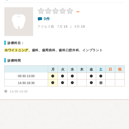
－
0件
アクセス数 7月:
15
| 6月:
19
診療科目：
ホワイトニング
、歯科、歯周病科、歯科口腔外科、インプラント
診療時間
月
火
水
木
金
土
日
祝
09:30-13:00
14:30-18:30
14:00-18:00