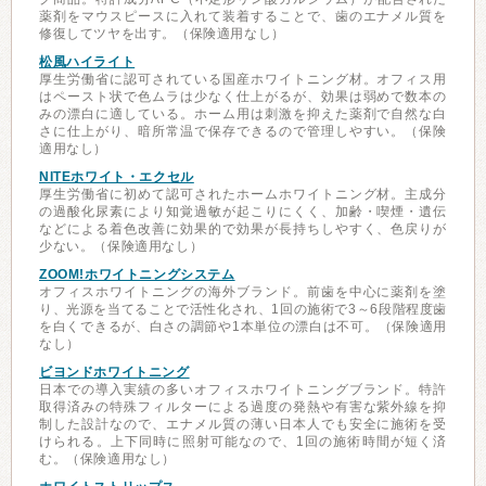
薬剤をマウスピースに入れて装着することで、歯のエナメル質を
修復してツヤを出す。（保険適用なし）
松風ハイライト
厚生労働省に認可されている国産ホワイトニング材。オフィス用
はペースト状で色ムラは少なく仕上がるが、効果は弱めで数本の
みの漂白に適している。ホーム用は刺激を抑えた薬剤で自然な白
さに仕上がり、暗所常温で保存できるので管理しやすい。（保険
適用なし）
NITEホワイト・エクセル
厚生労働省に初めて認可されたホームホワイトニング材。主成分
の過酸化尿素により知覚過敏が起こりにくく、加齢・喫煙・遺伝
などによる着色改善に効果的で効果が長持ちしやすく、色戻りが
少ない。（保険適用なし）
ZOOM!ホワイトニングシステム
オフィスホワイトニングの海外ブランド。前歯を中心に薬剤を塗
り、光源を当てることで活性化され、1回の施術で3～6段階程度歯
を白くできるが、白さの調節や1本単位の漂白は不可。（保険適用
なし）
ビヨンドホワイトニング
日本での導入実績の多いオフィスホワイトニングブランド。特許
取得済みの特殊フィルターによる過度の発熱や有害な紫外線を抑
制した設計なので、エナメル質の薄い日本人でも安全に施術を受
けられる。上下同時に照射可能なので、1回の施術時間が短く済
む。（保険適用なし）