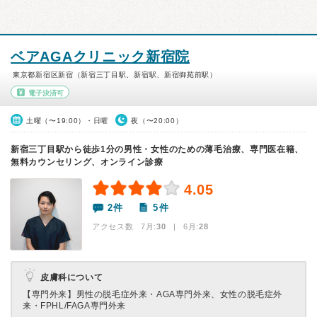
ベアAGAクリニック新宿院
東京都新宿区新宿（新宿三丁目駅、新宿駅、新宿御苑前駅）
電子決済可
土曜（〜19:00）・日曜
夜（〜20:00）
新宿三丁⽬駅から徒歩1分の男性・女性のための薄毛治療、専門医在籍、
無料カウンセリング、オンライン診療
4.05
2件
5件
アクセス数 7月:
30
| 6月:
28
皮膚科について
【専門外来】
男性の脱毛症外来・AGA専門外来、女性の脱毛症外
来・FPHL/FAGA専門外来