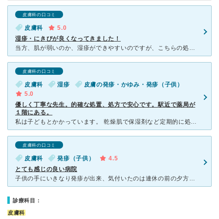
皮膚科の口コミ
皮膚科
5.0
湿疹・にきびが良くなってきました！
当方、肌が弱いのか、湿疹ができやすいのですが、こちらの処方で良くなりました！ 場所によって薬を変えてくれたのが、良かったです。 薬の資料（冊子）を下さり、説明が分かりやすかったのも良かったです。
皮膚科の口コミ
皮膚科
湿疹
皮膚の発疹・かゆみ・発疹（子供）
5.0
優しく丁寧な先生。的確な処置、処方で安心です。駅近で薬局が
１階にある。
私は子どもとかかっています。 乾燥肌で保湿剤など定期的に処方してもらっています。 子どもはイボや湿疹で診てもらうことが多いです。 先生は優しく丁寧な感じで話しやすいですので、子どもも安心して診て
皮膚科の口コミ
皮膚科
発疹（子供）
4.5
とても感じの良い病院
子供の手にいきなり発疹が出来、気付いたのは連休の前の夕方！これは何が何でも診てもらわなければと思い、いつも通っていたところはお休みだったので初めてこちらに行きました。 まず、受付の方に電話をして診察
診療科目：
皮膚科