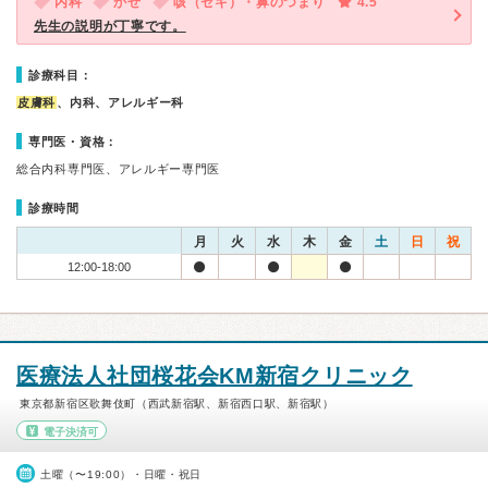
内科
かぜ
咳（セキ）・鼻のつまり
4.5
先生の説明が丁寧です。
診療科目：
皮膚科
、内科、アレルギー科
専門医・資格：
総合内科専門医、アレルギー専門医
診療時間
月
火
水
木
金
土
日
祝
12:00-18:00
医療法人社団桜花会KM新宿クリニック
東京都新宿区歌舞伎町（西武新宿駅、新宿西口駅、新宿駅）
電子決済可
土曜（〜19:00）・日曜・祝日