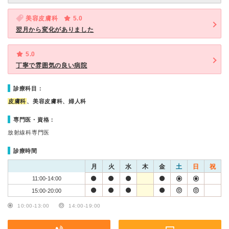
美容皮膚科
5.0
翌月から変化がありました
5.0
丁寧で雰囲気の良い病院
診療科目：
皮膚科
、美容皮膚科、婦人科
専門医・資格：
放射線科専門医
診療時間
月
火
水
木
金
土
日
祝
11:00-14:00
15:00-20:00
10:00-13:00
14:00-19:00