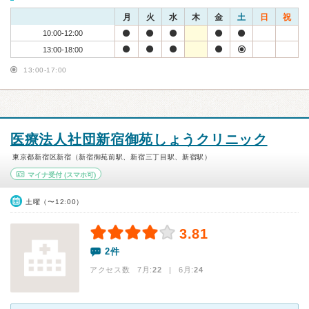
月
火
水
木
金
土
日
祝
10:00-12:00
13:00-18:00
13:00-17:00
医療法人社団新宿御苑しょうクリニック
東京都新宿区新宿（新宿御苑前駅、新宿三丁目駅、新宿駅）
マイナ受付
(スマホ可)
土曜（〜12:00）
3.81
2件
アクセス数 7月:
22
| 6月:
24