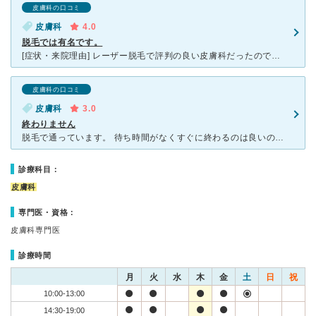
皮膚科の口コミ
皮膚科
4.0
脱毛では有名です。
[症状・来院理由] レーザー脱毛で評判の良い皮膚科だったので受診しました。 [医師の診断・治療法] 個室に通され、レーザー脱毛をしていただきました。 [感想・費用・待ち時間・看護師などスタッフ
皮膚科の口コミ
皮膚科
3.0
終わりません
脱毛で通っています。 待ち時間がなくすぐに終わるのは良いのですが、何年通っても毛が再生し終わりが見えません。 初診の医師の説明でも、クリニックのホームページの説明でも半年毎の脱毛と説明されているの
診療科目：
皮膚科
専門医・資格：
皮膚科専門医
診療時間
月
火
水
木
金
土
日
祝
10:00-13:00
14:30-19:00