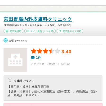
宮田胃腸内科皮膚科クリニック
東京都新宿区百人町（新大久保駅、大久保駅、西武新宿駅）
電子決済可
マイナ受付
(スマホ可)
電子処方せん対応
土曜（〜12:30）
3.40
1件
アクセス数 7月:
24
| 6月:
12
皮膚科について
【専門医・資格】
皮膚科専門医
【診療・治療法】
いぼの冷凍凝固法（液体窒素）、光線療法（紫外
線・赤外線・ＰＵＶＡ）