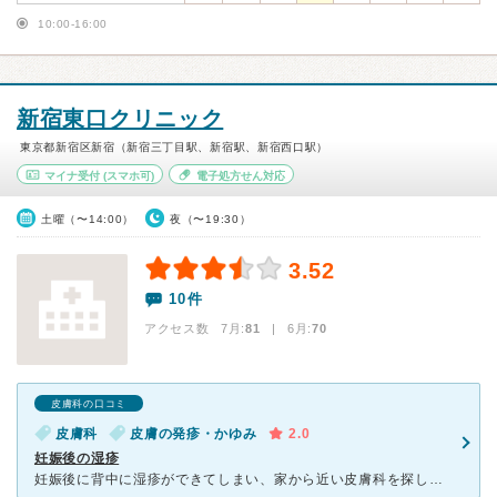
10:00-16:00
新宿東口クリニック
東京都新宿区新宿（新宿三丁目駅、新宿駅、新宿西口駅）
マイナ受付
(スマホ可)
電子処方せん対応
土曜（〜14:00）
夜（〜19:30）
3.52
10件
アクセス数 7月:
81
| 6月:
70
皮膚科の口コミ
皮膚科
皮膚の発疹・かゆみ
2.0
妊娠後の湿疹
妊娠後に背中に湿疹ができてしまい、家から近い皮膚科を探していて、口コミも良く、直接電話した際に妊婦でも大丈夫か確認したところ問題ないとのことでしたので受診しました。 実際病院に来ると、ここの病院