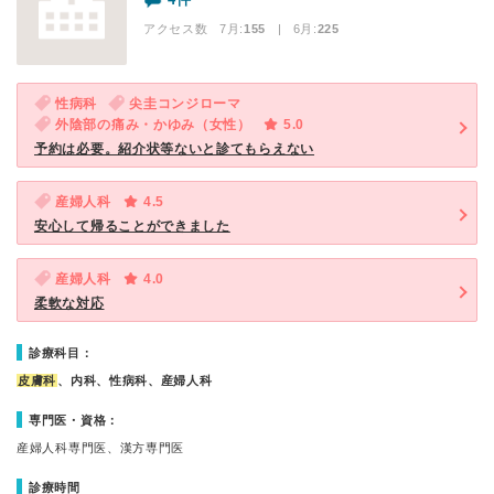
アクセス数 7月:
155
| 6月:
225
性病科
尖圭コンジローマ
外陰部の痛み・かゆみ（女性）
5.0
予約は必要。紹介状等ないと診てもらえない
産婦人科
4.5
安心して帰ることができました
産婦人科
4.0
柔軟な対応
診療科目：
皮膚科
、内科、性病科、産婦人科
専門医・資格：
産婦人科専門医、漢方専門医
診療時間