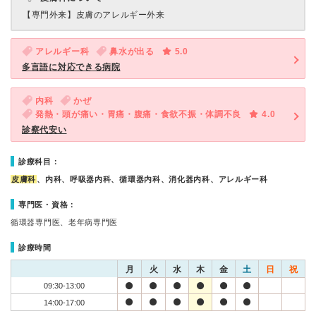
【専門外来】
皮膚のアレルギー外来
アレルギー科
鼻水が出る
5.0
多言語に対応できる病院
内科
かぜ
発熱・頭が痛い・胃痛・腹痛・食欲不振・体調不良
4.0
診察代安い
診療科目：
皮膚科
、内科、呼吸器内科、循環器内科、消化器内科、アレルギー科
専門医・資格：
循環器専門医、老年病専門医
診療時間
月
火
水
木
金
土
日
祝
09:30-13:00
14:00-17:00