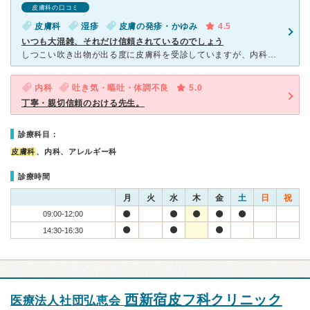
皮膚科の口コミ
皮膚科
湿疹
皮膚の発疹・かゆみ
4.5
いつも大混雑、それだけ信頼されているのでしょう
しつこい吹き出物が出る度に皮膚科を受診していますが、内科の方や、一般健診もされているので、いつ行っても大混雑しています。でも、先生や看護師の方、受付の方がテキパキと処置、処理されているせいか、とてもス
内科
吐き気・嘔吐・体調不良
5.0
丁寧・親切信頼のおける先生。
診療科目：
皮膚科
、内科、アレルギー科
診療時間
月
火
水
木
金
土
日
祝
09:00-12:00
14:30-16:30
西新宿皮フ科クリニック
医療法人社団弘恵会