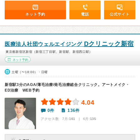
ネット予約
電話
公式サイト
Dクリニック新宿
医療法人社団ウェルエイジング
東京都新宿区新宿（新宿三丁目駅、新宿駅、新宿西口駅）
ネット予約
土曜（〜18:00）・日曜
新宿駅3分のAGA/薄毛治療/発毛治療総合クリニック。アートメイク・
ED治療 WEB予約
4.04
0件
136件
アクセス数 7月:
161
| 6月:
135