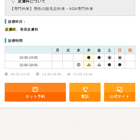
皮膚科について
【専門外来】
男性の脱毛症外来・AGA専門外来
診療科目：
皮膚科
、美容皮膚科
診療時間
月
火
水
木
金
土
日
祝
10:30-14:00
15:00-18:00
09:30-14:00
13:30-19:00
15:00-19:00
ネット予約
電話
公式サイト