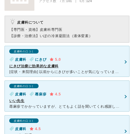
アクセス数 7月:
101
| 6月:
124
皮膚科について
【専門医・資格】
皮膚科専門医
【診療・治療法】
いぼの冷凍凝固法（液体窒素）
皮膚科の口コミ
皮膚科
にきび
5.0
にきび治療に効果的な皮膚科
[症状・来院理由] 以前からにきびが多いことが気になっていました。知人からにきび治療のため皮膚科に行ったという話を聞き、通院しました。にきびは、顔全体に大きめのものがぽつぽつとありました。 [医師
皮膚科の口コミ
皮膚科
蕁麻疹
4.5
いい先生
蕁麻疹でかかっていますが、とてもよく話を聞いてくれ感謝しております。蕁麻疹は昨年の秋から発症し、半年後良くなったもののまたこの時期に再発してしまいました。しかし、薬を飲み落ち着き、だんだんお陰様でよく
皮膚科の口コミ
皮膚科
4.5