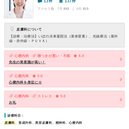
13件
137件
アクセス数 7月:
842
| 6月:
810
皮膚科について
【診療・治療法】
いぼの冷凍凝固法（液体窒素）、光線療法（紫外
線・赤外線・ＰＵＶＡ）
心療内科
寝つきが悪い・不眠
5.0
先生の美意識が高い！
心療内科
5.0
心療内科を身近に☆
心療内科
ストレス
5.0
お礼
診療科目：
皮膚科
、形成外科、美容皮膚科、精神科、心療内科