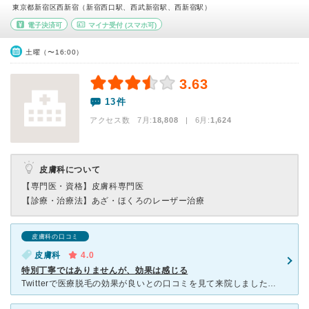
東京都新宿区西新宿（新宿西口駅、西武新宿駅、西新宿駅）
電子決済可
マイナ受付
(スマホ可)
土曜（〜16:00）
3.63
13件
アクセス数 7月:
18,808
| 6月:
1,624
皮膚科について
【専門医・資格】
皮膚科専門医
【診療・治療法】
あざ・ほくろのレーザー治療
皮膚科の口コミ
皮膚科
4.0
特別丁寧ではありませんが、効果は感じる
Twitterで医療脱毛の効果が良いとの口コミを見て来院しました。 初回の来院時は剃刀負けがあり、このままだと照射できないと帰されました。2回目は無事照射してもらえましたが、口コミ通り激痛でした。