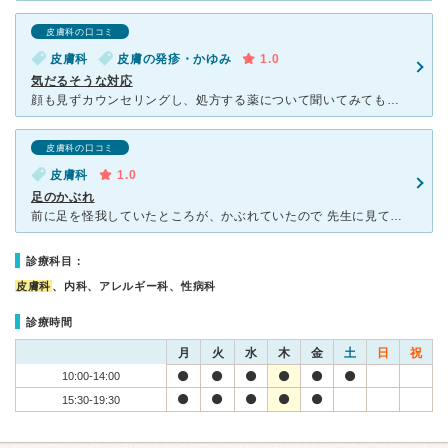
皮膚科の口コミ
皮膚科
皮膚の発疹・かゆみ
1.0
気だるそうな対応
顔も見ずカウンセリングし、処方する薬について聞いてみても使ってみてとしかいってくれません その他の塗り薬のことを聞いてもどれも同じようなものと言われました。 適当でめんどくさそうでした 処方
皮膚科の口コミ
皮膚科
1.0
足のかぶれ
前に足を怪我していたところが、かぶれていたので 先生に見てもらいました。 貼り薬と飲み薬を出されました。 薬を飲んで、貼り薬を使用し2日位たってから体中がひどく痒くなり、赤いブツブツが体中に出て
診療科目：
皮膚科
、内科、アレルギー科、性病科
診療時間
月
火
水
木
金
土
日
祝
10:00-14:00
15:30-19:30