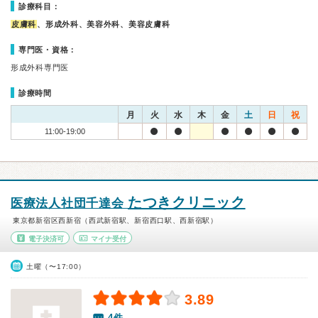
診療科目：
皮膚科
、形成外科、美容外科、美容皮膚科
専門医・資格：
形成外科専門医
診療時間
月
火
水
木
金
土
日
祝
11:00-19:00
たつきクリニック
医療法人社団千達会
東京都新宿区西新宿（西武新宿駅、新宿西口駅、西新宿駅）
電子決済可
マイナ受付
土曜（〜17:00）
3.89
4件