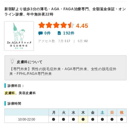
新宿駅より徒歩3分の薄毛・AGA・FAGA治療専門、全額返金保証・オン
ライン診療、年中無休夜22時
4.45
0件
192件
アクセス数 7月:
117
| 6月:
82
皮膚科について
【専門外来】
男性の脱毛症外来・AGA専門外来、女性の脱毛症外
来・FPHL/FAGA専門外来
診療科目：
皮膚科
、美容皮膚科
診療時間
月
火
水
木
金
土
日
祝
10:00-22:00