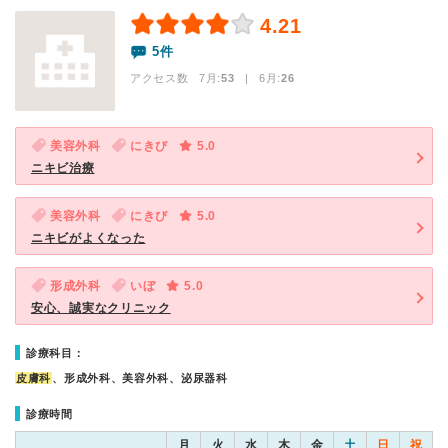
4.21
5件
アクセス数 7月:
53
| 6月:
26
美容外科
にきび
5.0
ニキビ治療
美容外科
にきび
5.0
ニキビがよくなった
形成外科
いぼ
5.0
安心、誠実なクリニック
診療科目：
皮膚科
、形成外科、美容外科、泌尿器科
診療時間
月
火
水
木
金
土
日
祝