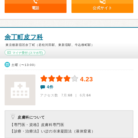
電話
公式サイト
余丁町皮フ科
東京都新宿区余丁町（若松河田駅、東新宿駅、牛込柳町駅）
マイナ受付
(スマホ可)
土曜（〜13:00）
4.23
4件
アクセス数 7月:
68
| 6月:
64
皮膚科について
【専門医・資格】
皮膚科専門医
【診療・治療法】
いぼの冷凍凝固法（液体窒素）