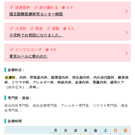
泌尿器科
尿が漏れる
5.0
国立国際医療研究センター病院
小児科
肺炎
発熱
5.0
小児科でお世話になりました。
インフルエンザ
5.0
東京ルールに救われた
診療科目：
皮膚科
、内科、呼吸器内科、循環器内科、消化器内科、内分泌代謝科、糖尿病
科、リウマチ科、アレルギー科、神経内科、血液内科、腎臓内科、緩和ケア
（ホスピス）、外科…
専門医・資格：
総合内科専門医、総合診療専門医、アレルギー専門医、リウマチ専門医、感染
症専門医…
診療時間
月
火
水
木
金
土
日
祝