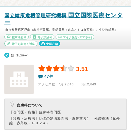
国立国際医療センタ
国立健康危機管理研究機構
ー
東京都新宿区戸山（若松河田駅、早稲田駅（東京メトロ東西線）、牛込柳町駅）
駐車場あり
電子決済可
マイナ受付
(スマホ可)
電子処方せん対応
女医在籍
朝（8:30〜）
3.51
47件
アクセス数 7月:
2,046
| 6月:
2,849
皮膚科について
【専門医・資格】
皮膚科専門医
【診療・治療法】
いぼの冷凍凝固法（液体窒素）、光線療法（紫外
線・赤外線・ＰＵＶＡ）