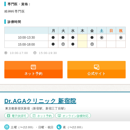
専門医・資格：
精神科専門医
診療時間
月
火
水
木
金
土
日
祝
10:00-13:30
15:00-18:00
10:00-17:00
15:00-19:30
ネット予約
公式サイト
Dr.AGAクリニック 新宿院
東京都新宿区新宿（新宿駅、新宿三丁目駅）
電子決済可
ネット予約
オンライン診療対応
土曜（〜22:00）・日曜・祝日
夜（〜22:00）