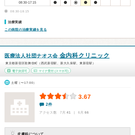
08:30-17:15
08:30-18:15
治療実績
この病院の治療実績を見る
金内科クリニック
医療法人社団ナオス会
東京都新宿区歌舞伎町（西武新宿駅、新大久保駅、東新宿駅）
電子決済可
マイナ受付
(スマホ可)
土曜（〜17:00）
3.67
2件
アクセス数 7月:
41
| 6月:
66
皮膚科について