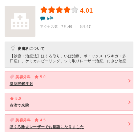
4.01
6件
アクセス数 7月:
40
| 6月:
47
皮膚科について
【診療・治療法】
ほくろ取り、いぼ治療、ボトックス（ワキガ・多
汗症）、ケミカルピーリング、シミ取りレーザー治療、にきび治療
美容外科
5.0
脂肪溶解注射
5.0
点滴で来院
美容外科
4.5
ほくろ除去レーザーでお世話になりました