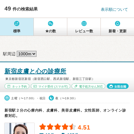
49
件の検索結果
表示順について
標準
★の数
レビュー数
新着・更新
駅周辺
新宿皮膚と心の診療所
東京都新宿区新宿（新宿西口駅、西武新宿駅、新宿三丁目駅）
ネット予約
マイナ受付
(スマホ可)
電子処方せん対応
女医在籍
土曜（〜17:00）・祝日
夜（〜19:30）
新宿駅２分の心療内科、皮膚科、美容皮膚科。女性医師、オンライン診
察対応。
4.51