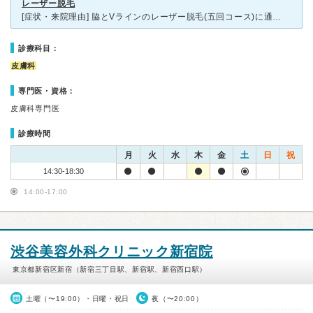
レーザー脱毛
[症状・来院理由] 脇とVラインのレーザー脱毛(五回コース)に通っていました。 [医師の診断・治療法] 初診のみカウンセリングを行い、レーザー脱毛について説明を受けました。 その後、毛
診療科目：
皮膚科
専門医・資格：
皮膚科専門医
診療時間
月
火
水
木
金
土
日
祝
14:30-18:30
14:00-17:00
渋谷美容外科クリニック新宿院
東京都新宿区新宿（新宿三丁目駅、新宿駅、新宿西口駅）
土曜（〜19:00）・日曜・祝日
夜（〜20:00）