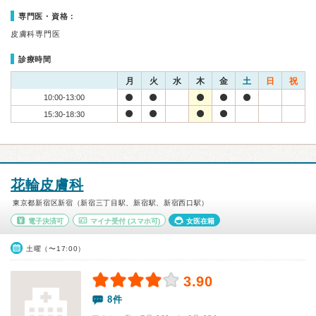
専門医・資格：
皮膚科専門医
診療時間
月
火
水
木
金
土
日
祝
10:00-13:00
15:30-18:30
花輪皮膚科
東京都新宿区新宿（新宿三丁目駅、新宿駅、新宿西口駅）
電子決済可
マイナ受付
(スマホ可)
女医在籍
土曜（〜17:00）
3.90
8件