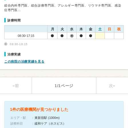
総合内科専門医、総合診療専門医、アレルギー専門医、リウマチ専門医、感染
症専門医…
診療時間
月
火
水
木
金
土
日
祝
08:30-17:15
08:30-18:15
治療実績
この病院の治療実績を見る
«前
1/1ページ
次»
1件の医療機関が見つかりました
エリア・駅
東新宿駅 (1000m)
診療科目
緩和ケア（ホスピス）