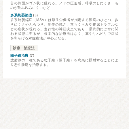
首の側面がゴム状に腫れる。ノドの圧迫感、呼吸のしにくさ、も
のが飲み込みにくいなど
多系統萎縮症
(3)
多系統萎縮症（MSA）は厚生労働省が指定する難病のひとつ。歩
きにくさやふらつき、動作の鈍さ、立ちくらみや排尿トラブルな
どの症状が現れる。進行性の神経疾患であり、最終的には命に関
わる状態に至るが、根本的な治療法はなく、薬やリハビリで症状
を和らげる対症療法が中心となる。
診療・治療法
陽子線治療
(7)
放射線の一種である粒子線（陽子線）を病巣に照射することによ
り悪性腫瘍を治療する。