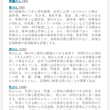
膵臓がん
(45)
胃がん
(95)
胃の粘膜内にできた悪性腫瘍。症状には胃（みぞおち）の痛み・
違和感、胸やけ、吐き気、食欲不振、貧血、黒い便などがある
が、初期の多くは無症状。進行すると、倦怠感・嘔吐・体重減少
が現れる。内視鏡（胃カメラ）やX線（バリウム）などで診断を行
い、CT・MRI・PET検査により、がんの進行度を調べて治療法を
決める。基本治療は手術による、がん・胃の切除であり、一部の
早期がんでは内視鏡治療や腹腔鏡手術も可能。再発予防・症状緩
和目的で薬物療法を行うが、放射線治療は通常行わない。術後は
定期検査や経過観察を必要とする。
肺がん
(102)
肺がんは、肺の中に悪性の腫瘍ができる疾患で、年間8万人が発症
し、7万人が死亡している。肺がんの多くはタバコや化学物質が関
係して発症するが、近年では喫煙習慣の有無に関係なく発生する
ケースも増えている。初期には症状がない場合が多いが、進行す
ると、咳や痰、血痰、発熱、呼吸苦、動悸、胸の痛みなどの症状
が現れる。がんが血液やリンパ液に入り込むと、反対側の肺やリ
ンパ節、骨、脳、肝臓、副腎などに転移を起こす。日頃から禁煙
を心掛けるとともに、定期的に検査を受けることが重要である。
乳がん
(306)
乳がんは、乳房にある「乳腺」に悪性の腫瘍ができる疾患。女性
のがんの中で最も罹患率が高く、特に40～50代の女性に多く発症
する。発生には女性ホルモン（エストロゲン）が深く関係してお
り、乳房にできる硬いしこりが代表的な症状だが、乳頭部分のた
だれや湿疹、乳頭からの分泌物、乳房や乳頭の変形などが現れる