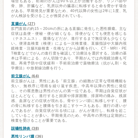
場合もある。初期のがんは90％以上が治癒するが、リンパ節や
骨、肺、肝臓など、乳房以外の臓器に転移すると命を脅かす場合
がある。早期発見が重要なため、40代以降の女性は2年に1度、乳
がん検診を受けることが推奨されている。
直腸がん
(27)
肛門直前の約15～20cmの所にある直腸に発生した悪性腫瘍。主な
症状は血便・便秘・便が細くなる、排便がなくても便意を感じる
（テネスムス）、腹痛などだが、進行するまで無症状も少なくな
い。便潜血検査（検便）による一次検査後、直腸指診や大腸内視
鏡検査・注腸X線検査・生検などから診断を行い、CT・MRI・PE
T検査などでがんの進行度を確認して治療法を選択する。治療の基
本は手術による、がん切除であり、早期がんでは内視鏡治療も可
能。再発予防や症状緩和・手術前治療で薬物療法（抗がん剤・化
学療法）や放射線治療を行う。
前立腺がん
(64)
前立腺がんは、男性にある「前立腺」の細胞が正常な増殖機能を
失い、無秩序に増殖を繰り返す疾患。中高年以降の男性に発症
し、その罹患数は男性のがんの第一位である。早期は自覚症状が
ほとんどなく、進行すると頻尿や排尿困難、排尿時の痛み、残尿
感、血尿などの症状が現れる。骨やリンパ節に転移しやすく、腰
の骨に転移すると腰痛を引き起こすケースもある。進行の遅いが
んであるが、自覚症状が出る頃には、がんが進行し、転移を起こ
していることが多い。早期発見のため、中高年の男性は定期的に
検査を受けることが重要である。
誤嚥性肺炎
(38)
悪性リンパ腫
(36)