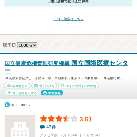
日曜日診療で絞り込む (0件)
口コミ検索はこちら
駅周辺
国立国際医療センタ
国立健康危機管理研究機構
ー
東京都新宿区戸山（若松河田駅、早稲田駅（東京メトロ東西線）、牛込柳町駅）
駐車場あり
電子決済可
マイナ受付
(スマホ可)
電子処方せん対応
女医在籍
朝（8:30〜）
3.51
47件
アクセス数 7月:
2,046
| 6月:
2,849