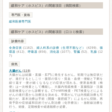
緩和ケア（ホスピス）の関連項目（病院検索）
専門医・資格
緩和医療専門医
緩和ケア（ホスピス）の関連項目（口コミ検索）
診療内容
全身症状
(1162)、
婦人科系の診療（生理不順など）
(4299)、
循
環器
(412)、
呼吸器
(856)、
消化器
(1077)、
腎臓
(52)、
乳腺
(12
7)
病気
大腸がん
(119)
大腸がんは結腸・直腸・肛門に発生するがん。初期では無症状だ
が、進行するとしこり・腹部の張り・貧血・血便・便秘と下痢を
繰り返す・便が細くなるなどの症状が現れる。便潜血検査（検
便）は一次検査として機能し、大腸内視鏡検査・直腸指診・注腸
造影検査などから診断する。CTやMRI検査・PET検査などによる
がんの進行度から治療法を決める。早期がんでは内視鏡治療も可
能だが、基本治療は手術（開腹・腹腔鏡下）によるがん切除。再
発予防や症状緩和目的でがん剤治療（化学療法）・放射線治療を
行う。術後、定期検査や経過観察が必要。