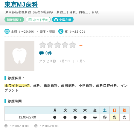
東京MJ歯科
東京都新宿区新宿（新宿御苑前駅、新宿三丁目駅、四谷三丁目駅）
新規開院！
ネット予約
女医在籍
土曜（〜20:00）・日曜・祝日
夜（〜22:00）
－
0件
アクセス数 7月:
11
| 6月:
-
診療科目：
ホワイトニング
、歯科、矯正歯科、歯周病科、小児歯科、歯科口腔外科、イン
プラント
診療時間
月
火
水
木
金
土
日
祝
12:00-22:00
12:00-18:00
12:00-20:00