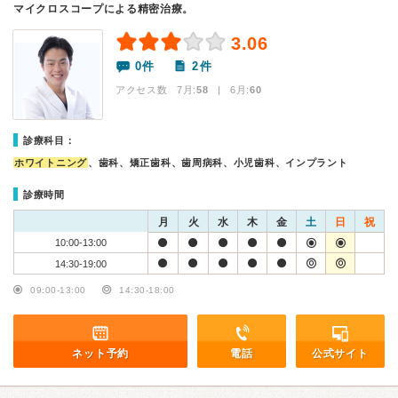
マイクロスコープによる精密治療。
3.06
0件
2件
アクセス数 7月:
58
| 6月:
60
診療科目：
ホワイトニング
、歯科、矯正歯科、歯周病科、小児歯科、インプラント
診療時間
月
火
水
木
金
土
日
祝
10:00-13:00
14:30-19:00
09:00-13:00
14:30-18:00
ネット予約
電話
公式サイト