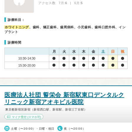
アクセス数 7月:
6
| 6月:
5
診療科目：
ホワイトニング
、歯科、矯正歯科、歯周病科、小児歯科、歯科口腔外科、イン
プラント
診療時間
月
火
水
木
金
土
日
祝
10:30-14:30
15:30-20:00
医療法人社団 誓栄会 新宿駅東口デンタルク
リニック新宿アオキビル医院
東京都新宿区新宿（新宿西口駅、新宿駅、新宿三丁目駅）
マイナ受付
(スマホ可)
土曜（〜20:00）・日曜・祝日
夜（〜20:00）