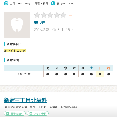
土曜（〜20:00）・日曜・祝日
夜（〜20:00）
－
0件
アクセス数 7月:
2
| 6月:
-
診療科目：
ホワイトニング
診療時間
月
火
水
木
金
土
日
祝
11:00-20:00
新宿三丁目北歯科
東京都新宿区新宿（新宿三丁目駅、新宿駅、新宿御苑前駅）
電子決済可
ネット予約