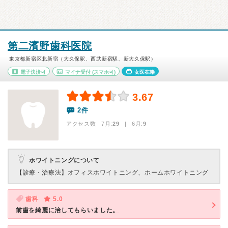
第二濱野歯科医院
東京都新宿区北新宿（大久保駅、西武新宿駅、新大久保駅）
電子決済可
マイナ受付
(スマホ可)
女医在籍
3.67
2件
アクセス数 7月:
29
| 6月:
9
ホワイトニングについて
【診療・治療法】
オフィスホワイトニング、ホームホワイトニング
歯科
5.0
前歯を綺麗に治してもらいました。