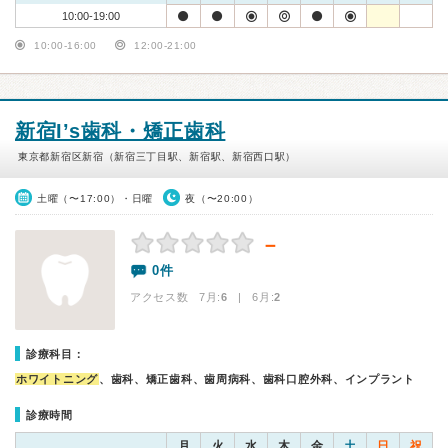
10:00-19:00
10:00-16:00
12:00-21:00
新宿I’s歯科・矯正歯科
東京都新宿区新宿（新宿三丁目駅、新宿駅、新宿西口駅）
土曜（〜17:00）・日曜
夜（〜20:00）
－
0件
アクセス数 7月:
6
| 6月:
2
診療科目：
ホワイトニング
、歯科、矯正歯科、歯周病科、歯科口腔外科、インプラント
診療時間
月
火
水
木
金
土
日
祝