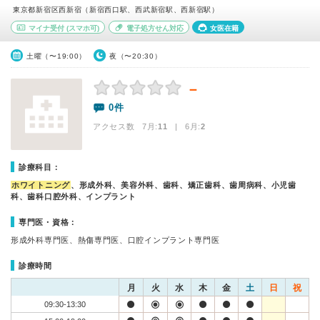
東京都新宿区西新宿（新宿西口駅、西武新宿駅、西新宿駅）
マイナ受付
(スマホ可)
電子処方せん対応
女医在籍
土曜（〜19:00）
夜（〜20:30）
－
0件
アクセス数 7月:
11
| 6月:
2
診療科目：
ホワイトニング
、形成外科、美容外科、歯科、矯正歯科、歯周病科、小児歯
科、歯科口腔外科、インプラント
専門医・資格：
形成外科専門医、熱傷専門医、口腔インプラント専門医
診療時間
月
火
水
木
金
土
日
祝
09:30-13:30