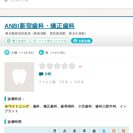
12:00-17:00
ANBI新宿歯科・矯正歯科
東京都新宿区新宿（東新宿駅、西武新宿駅、新大久保駅）
電子決済可
マイナ受付
(スマホ可)
女医在籍
土曜（〜16:00）
夜（〜21:00）
－
0件
アクセス数 7月:
6
| 6月:
4
診療科目：
ホワイトニング
、歯科、矯正歯科、歯周病科、小児歯科、歯科口腔外科、イン
プラント
診療時間
月
火
水
木
金
土
日
祝