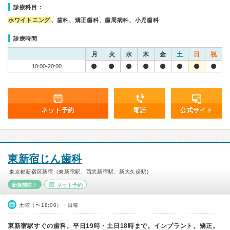
診療科目：
ホワイトニング
、歯科、矯正歯科、歯周病科、小児歯科
診療時間
月
火
水
木
金
土
日
祝
10:00-20:00
ネット予約
電話
公式サイト
東新宿じん歯科
東京都新宿区新宿（東新宿駅、西武新宿駅、新大久保駅）
新規開院！
ネット予約
土曜（〜18:00）・日曜
東新宿駅すぐの歯科。平日19時・土日18時まで。インプラント。矯正。