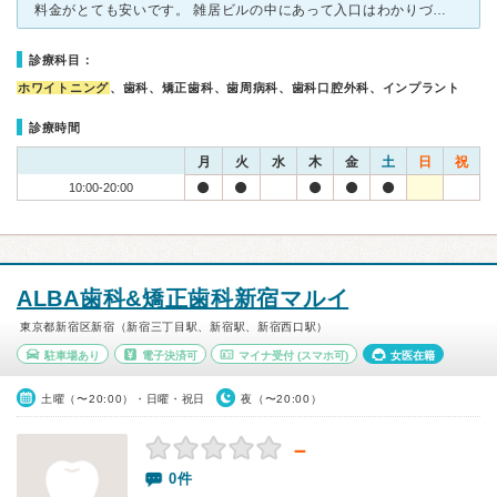
料金がとても安いです。 雑居ビルの中にあって入口はわかりづらいですが、 院内は明るく綺麗で、働いている方々も若い綺麗な女性ばかりです。 一番安い１回２５００円のコースは、薬剤が染みやすい（知
診療科目：
ホワイトニング
、歯科、矯正歯科、歯周病科、歯科口腔外科、インプラント
診療時間
月
火
水
木
金
土
日
祝
10:00-20:00
ALBA歯科&矯正歯科新宿マルイ
東京都新宿区新宿（新宿三丁目駅、新宿駅、新宿西口駅）
駐車場あり
電子決済可
マイナ受付
(スマホ可)
女医在籍
土曜（〜20:00）・日曜・祝日
夜（〜20:00）
－
0件