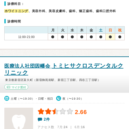
診療科目：
ホワイトニング
、美容外科、美容皮膚科、歯科、矯正歯科、歯科口腔外科
診療時間
月
火
水
木
金
土
日
祝
11:00-21:00
トミヒサクロスデンタルク
医療法人社団因幡会
リニック
東京都新宿区富久町（新宿御苑前駅、新宿三丁目駅、四谷三丁目駅）
マイナ受付
土曜（〜19:30）・日曜・祝日
夜（〜19:30）
2.66
2件
アクセス数 7月:
24
| 6月:
16