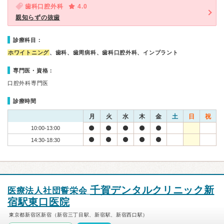
歯科口腔外科
4.0
親知らずの抜歯
診療科目：
ホワイトニング
、歯科、歯周病科、歯科口腔外科、インプラント
専門医・資格：
口腔外科専門医
診療時間
月
火
水
木
金
土
日
祝
10:00-13:00
14:30-18:30
千賀デンタルクリニック新
医療法人社団誓栄会
宿駅東口医院
東京都新宿区新宿（新宿三丁目駅、新宿駅、新宿西口駅）