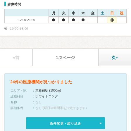
診療時間
月
火
水
木
金
土
日
祝
12:00-21:00
10:00-18:00
«前
1/2ページ
次»
24件の医療機関が見つかりました
エリア・駅
東新宿駅 (1000m)
診療科目
ホワイトニング
名称
なし
詳細条件
なし (曜日や時間帯を指定できます)
条件変更・絞り込み