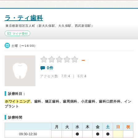
ラ・ティ歯科
東京都新宿区百人町（新大久保駅、大久保駅、西武新宿駅）
マイナ受付
土曜（〜16:00）
－
0件
アクセス数 7月:
4
| 6月:
4
診療科目：
ホワイトニング
、歯科、矯正歯科、歯周病科、小児歯科、歯科口腔外科、イン
プラント
診療時間
月
火
水
木
金
土
日
祝
09:30-12:30