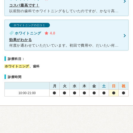
コスパ最高です！
以前別の歯科でホワイトニングをしていたのですが、かなり高額なプランで、今後通い続けることを考えた時に、こちらを知り、伺いました。 初回は知人の紹介もあり、無料で1回受けました。(1回分のポイントがも
ホワイトニングの口コミ
ホワイトニング
4.0
効果がわかる
何度か通わせていただいています。初回で費用や、だいたい何回通ったら自分の理想とする歯の白さに近づけるかの説明をしていただき、コースを決めました。コース決めにあたっても、強引なセールスなどの感じはなく、
診療科目：
ホワイトニング
、歯科
診療時間
月
火
水
木
金
土
日
祝
10:00-21:00