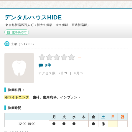
デンタルハウスHIDE
東京都新宿区百人町（新大久保駅、大久保駅、西武新宿駅）
電子決済可
土曜（〜17:00）
－
0件
アクセス数 7月:
9
| 6月:
6
診療科目：
ホワイトニング
、歯科、歯周病科、インプラント
診療時間
月
火
水
木
金
土
日
祝
12:00-19:00