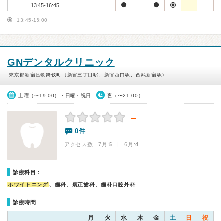
13:45-16:45
13:45-16:00
GNデンタルクリニック
東京都新宿区歌舞伎町（新宿三丁目駅、新宿西口駅、西武新宿駅）
土曜（〜19:00）・日曜・祝日
夜（〜21:00）
－
0件
アクセス数 7月:
5
| 6月:
4
診療科目：
ホワイトニング
、歯科、矯正歯科、歯科口腔外科
診療時間
月
火
水
木
金
土
日
祝