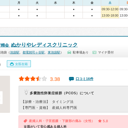
月
火
水
木
金
土
09:30-12:00
09:30
●
●
●
●
13:00-18:00
13:00
●
●
●
●
ぬかりやレディスクリニック
芳精会
南池袋（
池袋駅
、
都電雑司ヶ谷駅
、
東池袋駅
）
駐車場あり
マイナ受付
女医在籍
0）
3.38
口コミ16件
多嚢胞性卵巣症候群（PCOS）について
【診療・治療法】
タイミング法
【専門医・資格】
産婦人科専門医
産婦人科・子宮筋腫・下腹部の痛み（女性）
5.0
女医がいて安心感ある婦人科