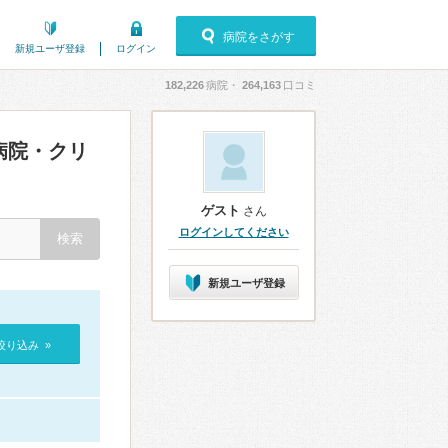
病院をさがす
新規ユーザ登録
ログイン
182,226
病院・
264,163
口コミ
病院・クリ
ゲスト
さん
ログインしてください
新規ユーザ登録
絞り込み »