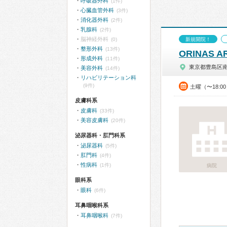
呼吸器外科
(1件)
心臓血管外科
(3件)
消化器外科
(2件)
乳腺科
(2件)
脳神経外科
(0)
新規開院！
整形外科
(13件)
ORINAS AR
形成外科
(11件)
東京都豊島区
美容外科
(14件)
リハビリテーション科
(9件)
土曜（〜18:0
皮膚科系
皮膚科
(33件)
美容皮膚科
(20件)
泌尿器科・肛門科系
泌尿器科
(5件)
肛門科
(4件)
性病科
(1件)
病院
眼科系
眼科
(6件)
耳鼻咽喉科系
耳鼻咽喉科
(7件)