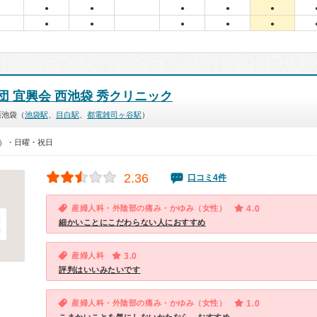
●
●
●
●
●
●
●
●
●
●
団 宜興会 西池袋 秀クリニック
西池袋（
池袋駅
、
目白駅
、
都電雑司ヶ谷駅
）
00）・日曜・祝日
2.36
口コミ4件
産婦人科・外陰部の痛み・かゆみ（女性）
4.0
細かいことにこだわらない人におすすめ
産婦人科
3.0
評判はいいみたいです
産婦人科・外陰部の痛み・かゆみ（女性）
1.0