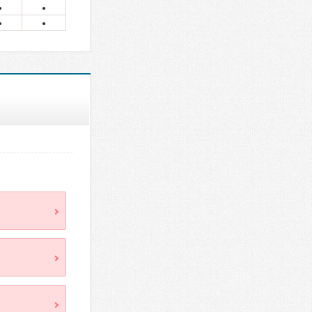
●
●
●
●