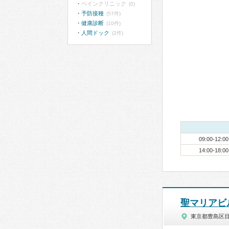
ペインクリニック
(0)
予防接種
(57件)
健康診断
(10件)
人間ドック
(2件)
09:00-12:00
14:00-18:00
聖マリアビ
東京都豊島区