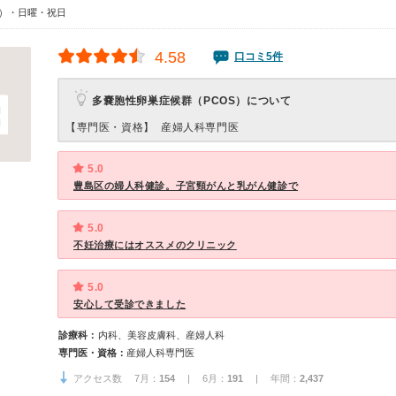
00）・日曜・祝日
4.58
口コミ5件
多嚢胞性卵巣症候群（PCOS）について
【専門医・資格】
産婦人科専門医
5.0
豊島区の婦人科健診。子宮頸がんと乳がん健診で
5.0
不妊治療にはオススメのクリニック
5.0
安心して受診できました
診療科：
内科、美容皮膚科、産婦人科
専門医・資格：
産婦人科専門医
アクセス数 7月：
154
| 6月：
191
| 年間：
2,437