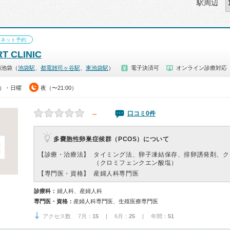
駅周辺
ネット予約
T CLINIC
南池袋（
池袋駅
、
都電雑司ヶ谷駅
、
東池袋駅
）
電子決済可
オンライン診療対応
0）・日曜
夜（〜21:00）
－
口コミ0件
多嚢胞性卵巣症候群（PCOS）について
【診療・治療法】
タイミング法、卵子凍結保存、排卵誘発剤、ク
（クロミフェンクエン酸塩）
【専門医・資格】
産婦人科専門医
診療科：
婦人科、産婦人科
専門医・資格：
産婦人科専門医、生殖医療専門医
アクセス数 7月：
15
| 6月：
25
| 年間：
51