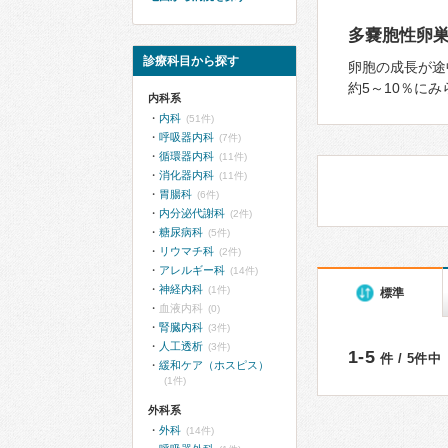
多嚢胞性卵巣
診療科目から探す
卵胞の成⻑が途
約5～10％に
内科系
内科
(51件)
呼吸器内科
(7件)
循環器内科
(11件)
消化器内科
(11件)
胃腸科
(6件)
内分泌代謝科
(2件)
糖尿病科
(5件)
リウマチ科
(2件)
アレルギー科
(14件)
神経内科
(1件)
標準
血液内科
(0)
腎臓内科
(3件)
人工透析
(3件)
1-5
件 / 5件中
緩和ケア（ホスピス）
(1件)
外科系
外科
(14件)