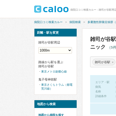
病院口コミ検索カルー
病院検索
多嚢胞性卵巣症候群（
距離・駅を変更
雑司が谷駅
雑司が谷駅周辺
ニック
（5
×
雑司が谷駅
路線から駅を選ぶ
雑司が谷駅
東京メトロ副都心線
鬼子母神前駅
エリア・駅
東京さくらトラム（都電
病気
荒川線）
名称
詳細条件
地図から検索
地図から病院を探す