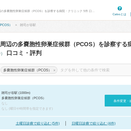
病院口コミ検索カルー - 雑司が谷駅周辺の多嚢胞性卵巣症候群（PCOS）を診察する病院・クリニック 5件 口コミ・評判
Calooとは
PCOS）
雑司が谷駅
周辺の多嚢胞性卵巣症候群（PCOS）を診察する
口コミ・評判
件）
×
多嚢胞性卵巣症候群（PCOS）
雑司が谷駅 (1000m)
多嚢胞性卵巣症候群（PCOS）
条件変更・
なし
なし (曜日や時間帯を指定できます)
土曜日診療で絞り込む (5件)
日曜日診療で絞り込む (4件)