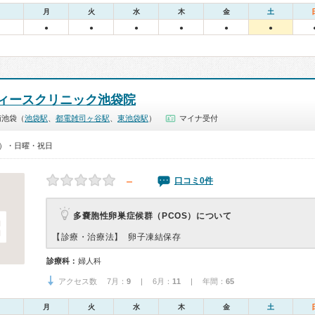
月
火
水
木
金
土
●
●
●
●
●
●
ィースクリニック池袋院
南池袋（
池袋駅
、
都電雑司ヶ谷駅
、
東池袋駅
）
マイナ受付
00）・日曜・祝日
－
口コミ0件
多嚢胞性卵巣症候群（PCOS）について
【診療・治療法】
卵子凍結保存
診療科：
婦人科
アクセス数 7月：
9
| 6月：
11
| 年間：
65
月
火
水
木
金
土