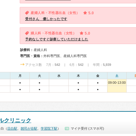
産婦人科・不性器出血（女性）
5.0
受付さん 優しかったです
婦人科・不性器出血（女性）
5.0
予約なしですぐ診察していただけました
診療科：
産婦人科
専門医・資格：
外科専門医、産婦人科専門医
アクセス数 7月：
542
| 6月：
542
| 年間：
5,939
月
火
水
木
金
土
09:00-13:00
●
●
●
●
●
●
●
●
ルクリニック
目白（
目白駅
、
雑司が谷駅
、
学習院下駅
）
マイナ受付 (スマホ可)