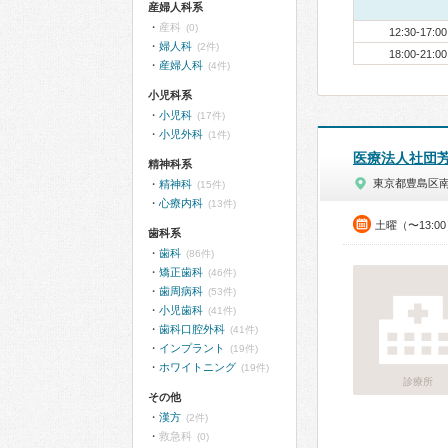
産婦人科系
産科
(0)
12:30-17:00
婦人科
(2件)
18:00-21:00
産婦人科
(4件)
小児科系
小児科
(17件)
小児外科
(1件)
医療法人社団
精神科系
東京都豊島区
精神科
(15件)
心療内科
(13件)
土曜（〜13:0
歯科系
歯科
(86件)
矯正歯科
(46件)
歯周病科
(53件)
小児歯科
(41件)
歯科口腔外科
(41件)
インプラント
(19件)
ホワイトニング
(19件)
診療所
その他
漢方
(2件)
救急科
(0)