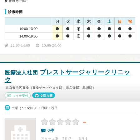
皮膚科専門医
診療時間
月
火
水
木
金
土
日
祝
10:00-13:00
14:00-19:00
11:00-14:00
15:00-20:00
ブレストサージャリークリニッ
医療法人社団
ク
東京都港区高輪（高輪ゲートウェイ駅、泉岳寺駅、品川駅）
マイナ受付
女医在籍
土曜（〜15:00）・日曜・祝日
－
0件
アクセス数 7月:
7
| 6月:
1