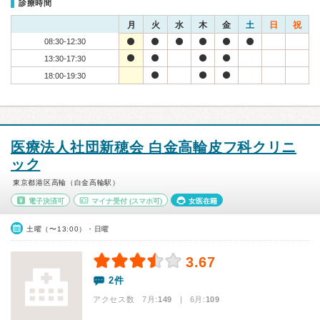
診療時間
月
火
水
木
金
土
日
祝
08:30-12:30
13:30-17:30
18:00-19:30
医療法人社団新穂会 白金高輪皮フ科クリニ
ック
東京都港区高輪（白金高輪駅）
電子決済可
マイナ受付
(スマホ可)
女医在籍
土曜（〜13:00）・日曜
3.67
2件
アクセス数 7月:
149
| 6月:
109