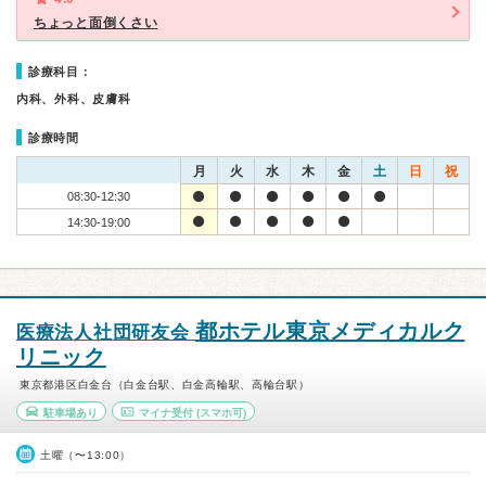
ちょっと面倒くさい
診療科目：
内科、外科、皮膚科
診療時間
月
火
水
木
金
土
日
祝
08:30-12:30
14:30-19:00
都ホテル東京メディカルク
医療法人社団研友会
リニック
東京都港区白金台（白金台駅、白金高輪駅、高輪台駅）
駐車場あり
マイナ受付
(スマホ可)
土曜（〜13:00）