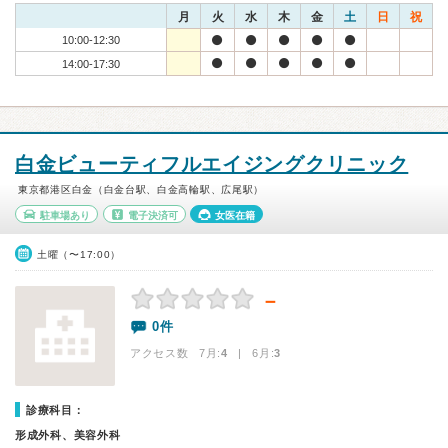
月
火
水
木
金
土
日
祝
10:00-12:30
14:00-17:30
白金ビューティフルエイジングクリニック
東京都港区白金（白金台駅、白金高輪駅、広尾駅）
駐車場あり
電子決済可
女医在籍
土曜（〜17:00）
－
0件
アクセス数 7月:
4
| 6月:
3
診療科目：
形成外科、美容外科