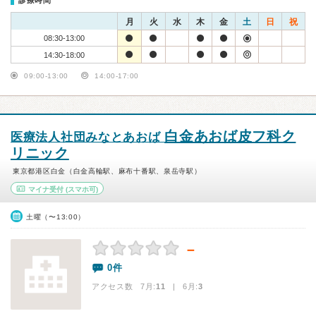
診療時間
月
火
水
木
金
土
日
祝
08:30-13:00
14:30-18:00
09:00-13:00
14:00-17:00
白金あおば皮フ科ク
医療法人社団みなとあおば
リニック
東京都港区白金（白金高輪駅、麻布十番駅、泉岳寺駅）
マイナ受付
(スマホ可)
土曜（〜13:00）
－
0件
アクセス数 7月:
11
| 6月:
3