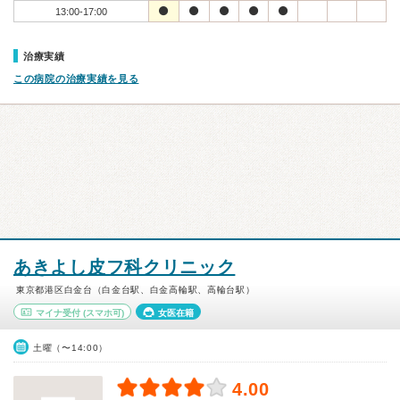
13:00-17:00
治療実績
この病院の治療実績を見る
あきよし皮フ科クリニック
東京都港区白金台（白金台駅、白金高輪駅、高輪台駅）
マイナ受付
(スマホ可)
女医在籍
土曜（〜14:00）
4.00