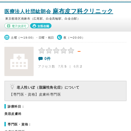
麻布皮フ科クリニック
医療法人社団紘朗会
東京都港区南麻布（広尾駅、白金高輪駅、白金台駅）
電子決済可
女医在籍
土曜（〜19:00）・日曜・祝日
夜（〜20:00）
－
0件
アクセス数 7月:
5
| 6月:
2
老人性いぼ（脂漏性角化症）について
【専門医・資格】
皮膚科専門医
診療科目：
美容皮膚科
専門医・資格：