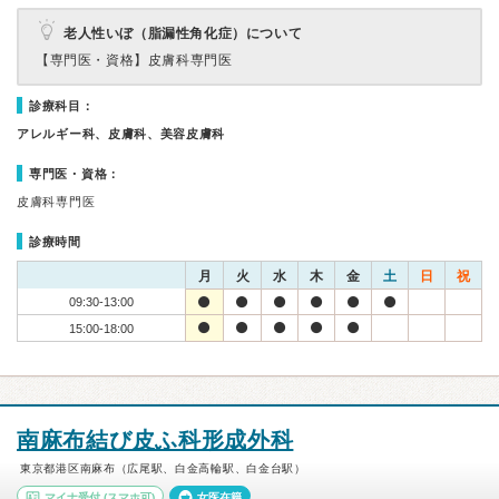
老人性いぼ（脂漏性角化症）について
【専門医・資格】
皮膚科専門医
診療科目：
アレルギー科、皮膚科、美容皮膚科
専門医・資格：
皮膚科専門医
診療時間
月
火
水
木
金
土
日
祝
09:30-13:00
15:00-18:00
南麻布結び皮ふ科形成外科
東京都港区南麻布（広尾駅、白金高輪駅、白金台駅）
マイナ受付
(スマホ可)
女医在籍