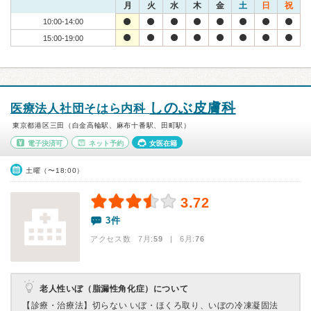
月
火
水
木
金
土
日
祝
10:00-14:00
15:00-19:00
しのぶ皮膚科
医療法人社団そはら内科
東京都港区三田（白金高輪駅、麻布十番駅、田町駅）
電子決済可
ネット予約
女医在籍
土曜（〜18:00）
3.72
3件
アクセス数 7月:
59
| 6月:
76
老人性いぼ（脂漏性角化症）について
【診療・治療法】
切らない いぼ・ほくろ取り、いぼの冷凍凝固法