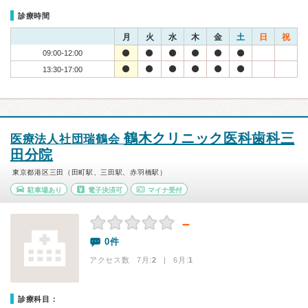
診療時間
月
火
水
木
金
土
日
祝
09:00-12:00
13:30-17:00
鶴木クリニック医科歯科三
医療法人社団瑞鶴会
田分院
東京都港区三田（田町駅、三田駅、赤羽橋駅）
駐車場あり
電子決済可
マイナ受付
－
0件
アクセス数 7月:
2
| 6月:
1
診療科目：