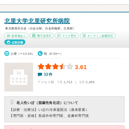
北里大学北里研究所病院
東京都港区白金（白金台駅、白金高輪駅、広尾駅）
駐車場あり
電子決済可
マイナ受付
オンライン診療対応
女医在籍
土曜（〜12:00）
朝（8:50〜）
3.61
32件
アクセス数 7月:
1,752
| 6月:
2,086
老人性いぼ（脂漏性角化症）について
【診療・治療法】
いぼの冷凍凝固法（液体窒素）
【専門医・資格】
形成外科専門医、皮膚科専門医