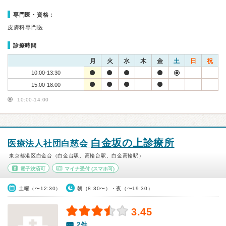
専門医・資格：
皮膚科専門医
診療時間
月
火
水
木
金
土
日
祝
10:00-13:30
15:00-18:00
10:00-14:00
白金坂の上診療所
医療法人社団白慈会
東京都港区白金台（白金台駅、高輪台駅、白金高輪駅）
電子決済可
マイナ受付
(スマホ可)
土曜（〜12:30）
朝（8:30〜）・夜（〜19:30）
3.45
2件