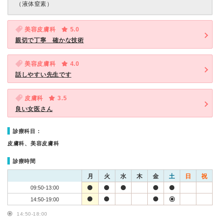
（液体窒素）
美容皮膚科
5.0
親切で丁寧 確かな技術
美容皮膚科
4.0
話しやすい先生です
皮膚科
3.5
良い女医さん
診療科目：
皮膚科、美容皮膚科
診療時間
月
火
水
木
金
土
日
祝
09:50-13:00
14:50-19:00
14:50-18:00