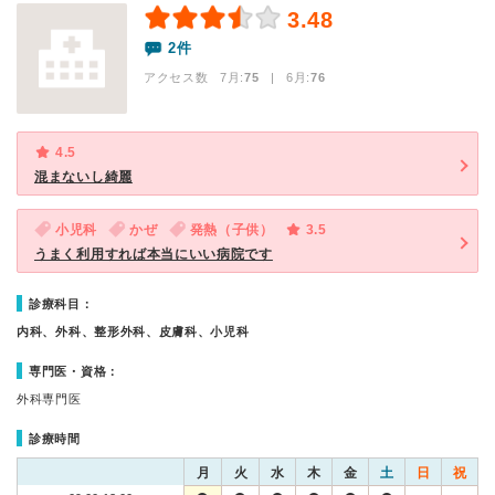
3.48
2件
アクセス数 7月:
75
| 6月:
76
4.5
混まないし綺麗
小児科
かぜ
発熱（子供）
3.5
うまく利用すれば本当にいい病院です
診療科目：
内科、外科、整形外科、皮膚科、小児科
専門医・資格：
外科専門医
診療時間
月
火
水
木
金
土
日
祝