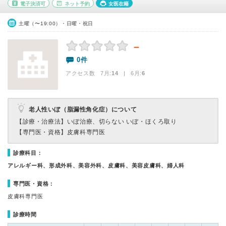
電子決済可
ネット予約
女医在籍
土曜（〜19:00）・日曜・祝日
－
0件
アクセス数 7月:
14
| 6月:
6
老人性いぼ（脂漏性角化症）について
【診療・治療法】
いぼ治療、切らない いぼ・ほくろ取り
【専門医・資格】
皮膚科専門医
診療科目：
アレルギー科、形成外科、美容外科、皮膚科、美容皮膚科、婦人科
専門医・資格：
皮膚科専門医
診療時間