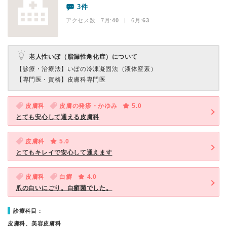
3件
アクセス数 7月:
40
| 6月:
63
老人性いぼ（脂漏性角化症）について
【診療・治療法】
いぼの冷凍凝固法（液体窒素）
【専門医・資格】
皮膚科専門医
皮膚科
皮膚の発疹・かゆみ
5.0
とても安心して通える皮膚科
皮膚科
5.0
とてもキレイで安心して通えます
皮膚科
白癬
4.0
爪の白いにごり。白癬菌でした。
診療科目：
皮膚科、美容皮膚科