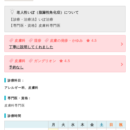
老人性いぼ（脂漏性角化症）について
【診療・治療法】
いぼ治療
【専門医・資格】
皮膚科専門医
皮膚科
湿疹
皮膚の発疹・かゆみ
4.5
丁寧に説明してくれました
皮膚科
ガングリオン
4.5
予約なし
診療科目：
アレルギー科、皮膚科
専門医・資格：
皮膚科専門医
診療時間
月
火
水
木
金
土
日
祝