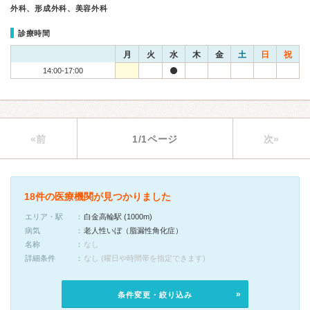
外科、形成外科、美容外科
診療時間
月
火
水
木
金
土
日
祝
14:00-17:00
«前
1/1ページ
次»
18件の医療機関が見つかりました
エリア・駅
白金高輪駅 (1000m)
病気
老人性いぼ（脂漏性角化症）
名称
なし
詳細条件
なし (曜日や時間帯を指定できます)
条件変更・絞り込み