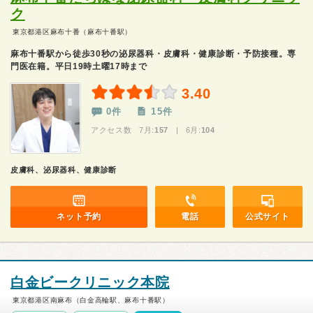
ク
東京都港区麻布十番（麻布十番駅）
麻布十番駅から徒歩30秒の泌尿器科・皮膚科・健康診断・予防接種。専
門医在籍。平日19時土曜17時まで
3.40
0件
15件
アクセス数 7月:
157
| 6月:
104
皮膚科、泌尿器科、健康診断
ネット予約
電話
公式サイト
白金ビークリニック本院
東京都港区南麻布（白金高輪駅、麻布十番駅）