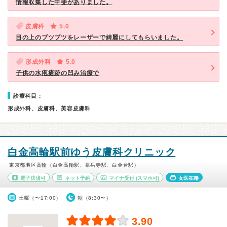
情報収集した甲斐がありました。
皮膚科
5.0
目の上のブツブツをレーザーで綺麗にしてもらいました。
形成外科
5.0
子供の水疱瘡跡の凹み治療で
診療科目：
形成外科、皮膚科、美容皮膚科
白金高輪駅前ゆう皮膚科クリニック
東京都港区高輪（白金高輪駅、泉岳寺駅、白金台駅）
電子決済可
ネット予約
マイナ受付
(スマホ可)
女医在籍
土曜（〜17:00）
朝（8:30〜）
3.90