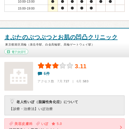
10:00-13:00
15:00-19:00
まぶたのぶつぶつとお肌の凹凸クリニック
東京都港区高輪（泉岳寺駅、白金高輪駅、高輪ゲートウェイ駅）
電子決済可
3.11
6件
アクセス数 7月:
727
| 6月:
583
老人性いぼ（脂漏性角化症）について
【診療・治療法】
いぼ治療
美容皮膚科
いぼ
5.0