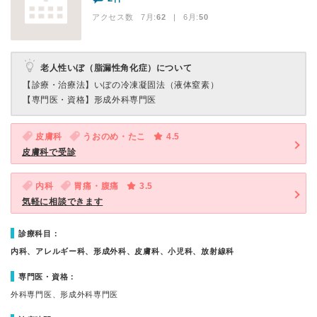
アクセス数 7月:
62
| 6月:
50
老人性いぼ（脂漏性角化症）について
【診療・治療法】
いぼの冷凍凝固法（液体窒素）
【専門医・資格】
形成外科専門医
皮膚科
うおのめ・たこ
4.5
皮膚科で受診
内科
胃痛・腹痛
3.5
気軽に相談できます
診療科目：
内科、アレルギー科、形成外科、皮膚科、小児科、放射線科
専門医・資格：
外科専門医、形成外科専門医