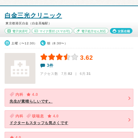
白金三光クリニック
東京都港区白金（白金高輪駅）
電子決済可
マイナ受付
(スマホ可)
電子処方せん対応
女医在籍
土曜（〜12:30）
朝（8:30〜）
3.62
3件
アクセス数 7月:
82
| 6月:
31
内科
4.0
先生が素晴らしいです。
内科
咳喘息
4.0
ドクターもスタッフも気さくです
4.0