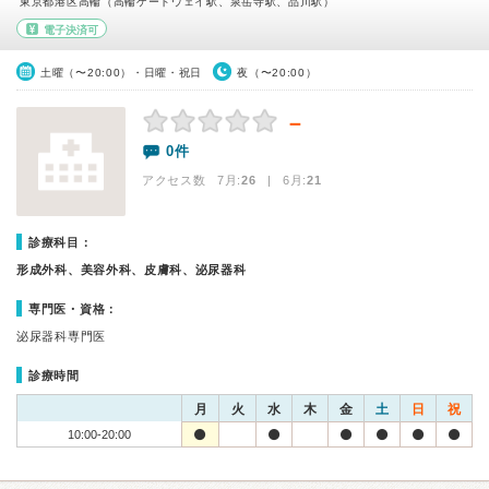
東京都港区高輪（高輪ゲートウェイ駅、泉岳寺駅、品川駅）
電子決済可
土曜（〜20:00）・日曜・祝日
夜（〜20:00）
－
0件
アクセス数 7月:
26
| 6月:
21
診療科目：
形成外科、美容外科、皮膚科、泌尿器科
専門医・資格：
泌尿器科専門医
診療時間
月
火
水
木
金
土
日
祝
10:00-20:00