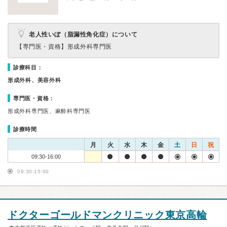
老人性いぼ（脂漏性角化症）について
【専門医・資格】
形成外科専門医
診療科目：
形成外科、美容外科
専門医・資格：
形成外科専門医、麻酔科専門医
診療時間
月
火
水
木
金
土
日
祝
09:30-16:00
09:30-15:00
ドクターゴールドマンクリニック東京高輪