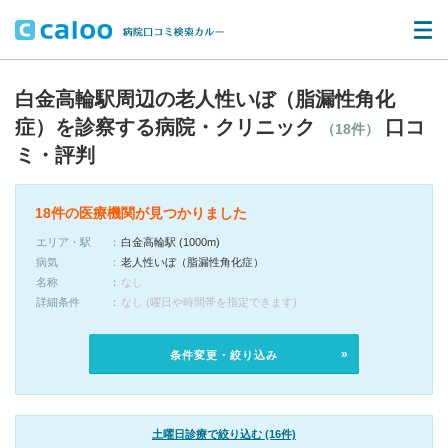
白金高輪駅周辺の老人性いぼ（脂漏性角化
症）を診察する病院・クリニック
口コ
（18件）
ミ・評判
18件の医療機関が見つかりました
エリア・駅
白金高輪駅 (1000m)
病気
老人性いぼ（脂漏性角化症）
名称
なし
詳細条件
なし (曜日や時間帯を指定できます)
条件変更・絞り込み
土曜日診療で絞り込む (16件)