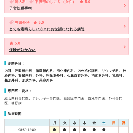
婦人科
下腹部のしこり（女性）
5.0
子宮筋腫手術
整形外科
5.0
とても素晴らしい方々にお世話になれる病院
5.0
保険が効かない
診療科目：
内科、呼吸器内科、循環器内科、消化器内科、内分泌代謝科、リウマチ科、神
経内科、腎臓内科、外科、呼吸器外科、心臓血管外科、消化器外科、乳腺科、
整形外科、形成外科、美容外科…
専門医・資格：
総合内科専門医、アレルギー専門医、感染症専門医、血液専門医、外科専門
医、糖尿病…
診療時間
月
火
水
木
金
土
日
祝
08:50-12:00