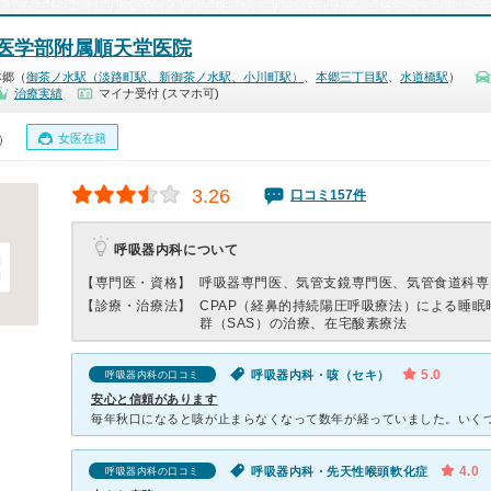
医学部附属順天堂医院
本郷（
御茶ノ水駅（淡路町駅、新御茶ノ水駅、小川町駅）
、
本郷三丁目駅
、
水道橋駅
）
治療実績
マイナ受付 (スマホ可)
女医在籍
0）
3.26
口コミ157件
呼吸器内科について
【専門医・資格】
呼吸器専門医、気管支鏡専門医、気管食道科専
【診療・治療法】
CPAP（経鼻的持続陽圧呼吸療法）による睡眠
群（SAS）の治療、在宅酸素療法
5.0
呼吸器内科・咳（セキ）
呼吸器内科の口コミ
安心と信頼があります
4.0
呼吸器内科・先天性喉頭軟化症
呼吸器内科の口コミ