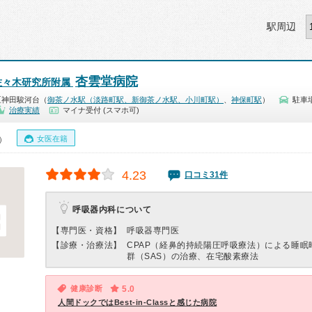
駅周辺
杏雲堂病院
佐々木研究所附属
区神田駿河台（
御茶ノ水駅（淡路町駅、新御茶ノ水駅、小川町駅）
、
神保町駅
）
駐車
治療実績
マイナ受付 (スマホ可)
女医在籍
0）
4.23
口コミ31件
呼吸器内科について
【専門医・資格】
呼吸器専門医
【診療・治療法】
CPAP（経鼻的持続陽圧呼吸療法）による睡眠
群（SAS）の治療、在宅酸素療法
健康診断
5.0
人間ドックではBest-in-Classと感じた病院