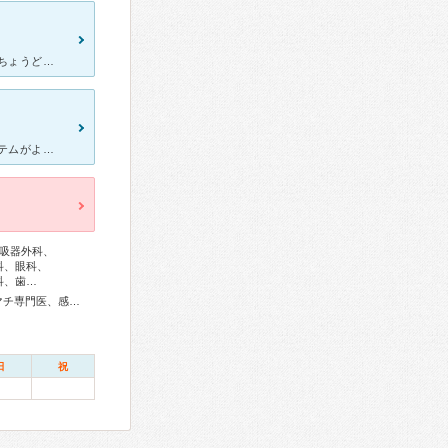
喘息発作で診察してもらいました。 眼科かかりつけだったのですが、ちょうど調子が悪く、喘息で罹ることになりました。感じの良い穏やかな先生に担当していただき、とても丁寧でわかりやすい説明を受けて治療を開
呼吸器科にかかっています。 自宅からは少し遠いのですが、予約システムがよくてあまり待たなくていいので楽なのです。また、支払いも電子化されておりスムーズです。駅前に薬局もたくさんありますし便利です。
吸器外科、
科、眼科、
科、歯…
総合内科専門医、総合診療専門医、アレルギー専門医、リウマチ専門医、感染症専門医、血液専門医、外科専門医、糖尿病専門医、内分泌代謝科専門医、甲状腺専門医、呼吸器専門医、呼吸器外科専門医、気管支鏡専門医、循環器専門医、心臓血管外科専門医、不整脈専門医、消化器病専門医、消化器外科専門医、肝臓専門医、大腸肛門病専門医、消化器内視鏡専門医、泌尿器科専門医、腎臓専門医、透析専門医、脳血管内治療専門医、神経内科専門医、脳神経外科専門医、頭痛専門医、てんかん専門医、整形外科専門医、手外科専門医、リハビリテーション科専門医、脊椎脊髄外科専門医、形成外科専門医、皮膚科専門医、眼科専門医、気管食道科専門医、耳鼻咽喉科専門医、めまい相談医、産婦人科専門医、婦人科腫瘍専門医、生殖医療専門医、乳腺専門医、産科婦人科腹腔鏡技術認定医、女性ヘルスケア専門医、周産期(新生児)専門医、小児科専門医、小児外科専門医、小児神経専門医、小児血液・がん専門医、老年病専門医、認知症専門医、老年精神専門医、一般病院連携精神医学専門医、精神科専門医、麻酔科専門医、ペインクリニック専門医、緩和医療専門医、細胞診専門医、超音波専門医、病理専門医、口腔外科専門医、歯科麻酔専門医、歯周病専門医、小児歯科専門医、歯科放射線専門医、口腔インプラント専門医、核医学専門医、放射線科専門医、臨床遺伝専門医、救急科専門医、漢方専門医、がん薬物療法専門医、がん治療認定医、日本睡眠学会専門医
日
祝