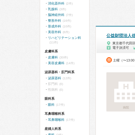
消化器外科
(2件)
乳腺科
(3件)
脳神経外科
(7件)
整形外科
(16件)
形成外科
(10件)
美容外科
(6件)
公益財団法人
リハビリテーション科
(11件)
東京都千代田
電子決済可
皮膚科系
皮膚科
(30件)
土曜（〜13:0
美容皮膚科
(14件)
泌尿器科・肛門科系
泌尿器科
(12件)
肛門科
(0)
性病科
(0)
眼科系
眼科
(17件)
病院
耳鼻咽喉科系
耳鼻咽喉科
(17件)
産婦人科系
産科
(2件)