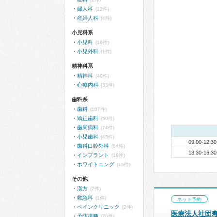
婦人科
(12件)
産婦人科
(4件)
小児科系
小児科
(16件)
小児外科
(1件)
精神科系
精神科
(40件)
心療内科
(33件)
歯科系
歯科
(107件)
矯正歯科
(50件)
歯周病科
(74件)
小児歯科
(45件)
09:00-12:30
歯科口腔外科
(54件)
13:30-16:30
インプラント
(18件)
ホワイトニング
(15件)
その他
漢方
(7件)
救急科
(1件)
ネット予約
ペインクリニック
(2件)
医療法人社団寿
予防接種
(70件)