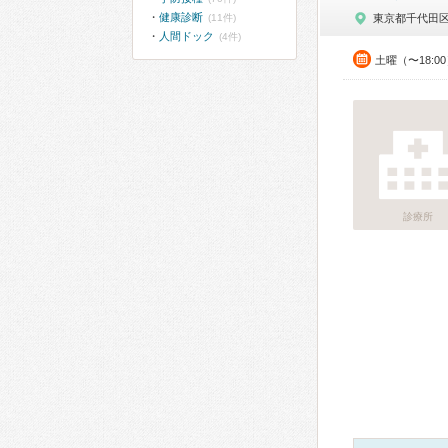
健康診断
(11件)
東京都千代田
人間ドック
(4件)
土曜（〜18:
診療所