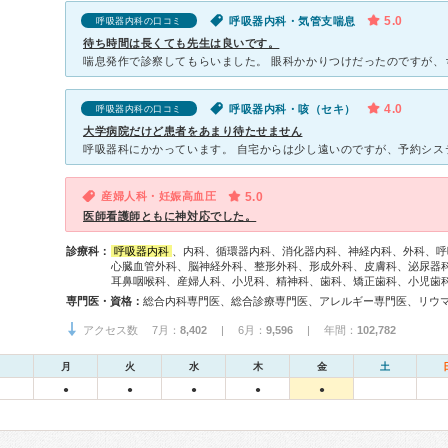
5.0
呼吸器内科・気管支喘息
呼吸器内科の口コミ
待ち時間は長くても先生は良いです。
4.0
呼吸器内科・咳（セキ）
呼吸器内科の口コミ
大学病院だけど患者をあまり待たせません
産婦人科・妊娠高血圧
5.0
医師看護師ともに神対応でした。
診療科：
呼吸器内科
、内科、循環器内科、消化器内科、神経内科、外科、呼
心臓血管外科、脳神経外科、整形外科、形成外科、皮膚科、泌尿器
耳鼻咽喉科、産婦人科、小児科、精神科、歯科、矯正歯科、小児歯
専門医・資格：
アクセス数 7月：
8,402
| 6月：
9,596
| 年間：
102,782
月
火
水
木
金
土
●
●
●
●
●