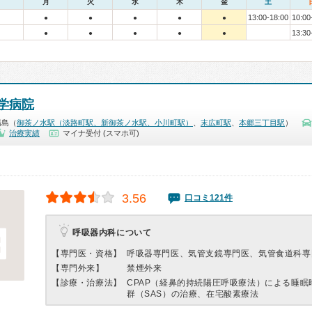
月
火
水
木
金
土
13:00-18:00
10:00
●
●
●
●
●
13:30
●
●
●
●
●
学病院
湯島（
御茶ノ水駅（淡路町駅、新御茶ノ水駅、小川町駅）
、
末広町駅
、
本郷三丁目駅
）
治療実績
マイナ受付 (スマホ可)
3.56
口コミ121件
呼吸器内科について
【専門医・資格】
呼吸器専門医、気管支鏡専門医、気管食道科専
【専門外来】
禁煙外来
【診療・治療法】
CPAP（経鼻的持続陽圧呼吸療法）による睡眠
群（SAS）の治療、在宅酸素療法