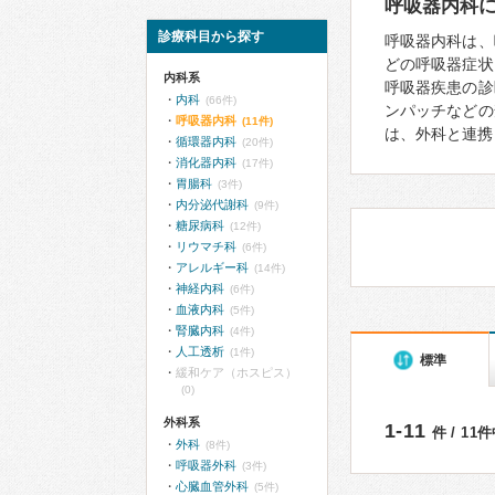
呼吸器内科
診療科目から探す
呼吸器内科は、
どの呼吸器症状
内科系
呼吸器疾患の診
内科
(66件)
ンパッチなどの
呼吸器内科
(11件)
は、外科と連携
循環器内科
(20件)
消化器内科
(17件)
胃腸科
(3件)
内分泌代謝科
(9件)
糖尿病科
(12件)
リウマチ科
(6件)
アレルギー科
(14件)
神経内科
(6件)
血液内科
(5件)
腎臓内科
(4件)
人工透析
(1件)
標準
緩和ケア（ホスピス）
(0)
外科系
1-11
件 / 11
外科
(8件)
呼吸器外科
(3件)
心臓血管外科
(5件)