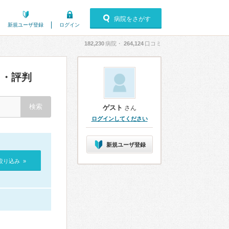
病院をさがす
新規ユーザ登録
ログイン
182,230
病院・
264,124
口コミ
・評判
ゲスト
さん
ログインしてください
新規ユーザ登録
絞り込み »