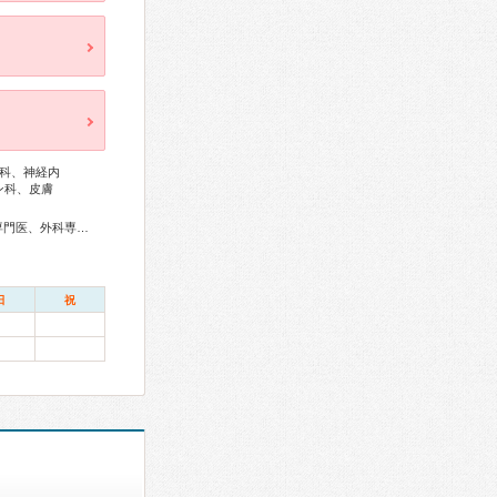
科、神経内
ン科、皮膚
総合内科専門医、アレルギー専門医、リウマチ専門医、血液専門医、外科専門医、糖尿病専門医、内分泌代謝科専門医、呼吸器専門医、循環器専門医、消化器病専門医、消化器外科専門医、肝臓専門医、消化器内視鏡専門医、泌尿器科専門医、神経内科専門医、整形外科専門医、リハビリテーション科専門医、形成外科専門医、皮膚科専門医、産婦人科専門医、婦人科腫瘍専門医、乳腺専門医、産科婦人科腹腔鏡技術認定医、老年病専門医、精神科専門医、麻酔科専門医、細胞診専門医、超音波専門医、病理専門医、レーザー専門医、核医学専門医、放射線科専門医、臨床遺伝専門医、がん薬物療法専門医、がん治療認定医
日
祝