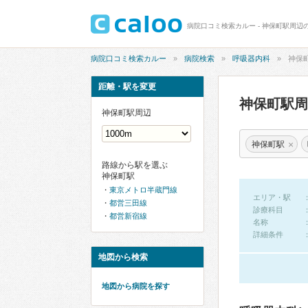
病院口コミ検索カルー - 神保町駅周辺
病院口コミ検索カルー
病院検索
呼吸器内科
神保
距離・駅を変更
神保町駅
神保町駅周辺
×
神保町駅
路線から駅を選ぶ
神保町駅
東京メトロ半蔵門線
エリア・駅
都営三田線
診療科目
都営新宿線
名称
詳細条件
地図から検索
地図から病院を探す