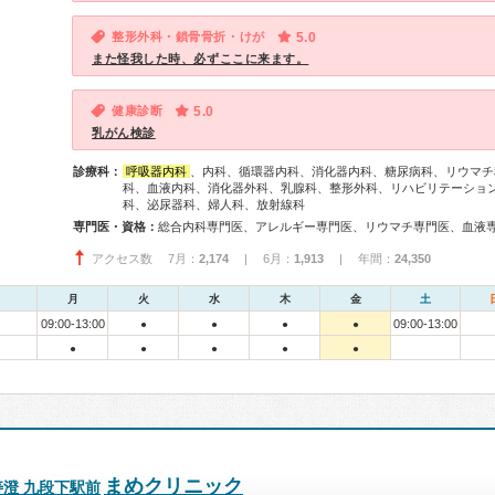
整形外科・鎖骨骨折・けが
5.0
また怪我した時、必ずここに来ます。
健康診断
5.0
乳がん検診
診療科：
呼吸器内科
、内科、循環器内科、消化器内科、糖尿病科、リウマチ
科、血液内科、消化器外科、乳腺科、整形外科、リハビリテーショ
科、泌尿器科、婦人科、放射線科
専門医・資格：
アクセス数 7月：
2,174
| 6月：
1,913
| 年間：
24,350
月
火
水
木
金
土
09:00-13:00
09:00-13:00
●
●
●
●
●
●
●
●
●
まめクリニック
澄 九段下駅前