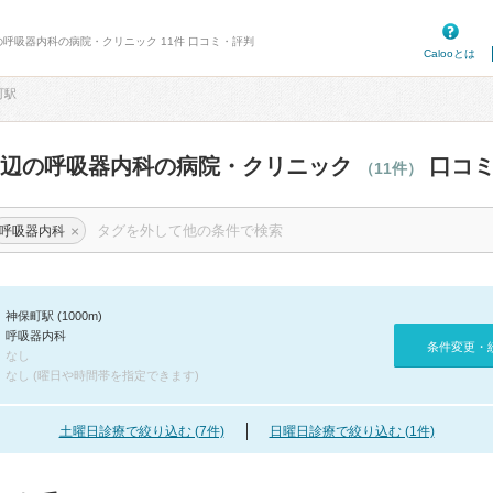
の呼吸器内科の病院・クリニック 11件 口コミ・評判
Calooとは
町駅
周辺の呼吸器内科の病院・クリニック
口コミ
（11件）
×
呼吸器内科
神保町駅 (1000m)
呼吸器内科
条件変更・
なし
なし (曜日や時間帯を指定できます)
土曜日診療で絞り込む (7件)
日曜日診療で絞り込む (1件)