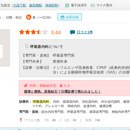
区九段北（
九段下駅
、
飯田橋駅
、
神保町駅
）
電子決済可
マイナ受付
女医在籍
00）・日曜・祝日
夜（〜22:00）
3.44
口コミ1件
呼吸器内科について
【専門医・資格】
呼吸器専門医
【専門外来】
禁煙外来
【診療・治療法】
インフルエンザ迅速検査、CPAP（経鼻的持続
法）による睡眠時無呼吸症候群（SAS）の治療
内科・尿路結石症
5.0
腰痛と微熱。尿路結石？日曜診療で救われました！
診療科：
呼吸器内科
、内科、循環器内科、消化器内科、内分泌代謝科、糖尿
マチ科、アレルギー科、神経内科、血液内科、健康診断
専門医・資格：
アクセス数 7月：
88
| 6月：
83
| 年間：
746