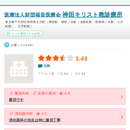
神田キリスト教診療所
医療法人財団福音医療会
東京都千代田区神田美土代町（神田駅、御茶ノ水駅（淡路町駅、新御茶ノ水駅、小川
町駅）、大手町駅）
マイナ受付
(スマホ可)
土曜（〜13:00）
3.43
5件
アクセス数 7月:
50
| 6月:
61
整形外科
足部の骨折
4.5
親切です
消化器内科
4.5
消化器科の先生は特に親切丁寧