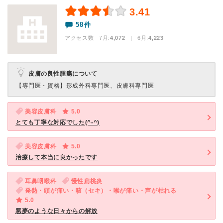
3.41
58件
アクセス数 7月:
4,072
| 6月:
4,223
皮膚の良性腫瘍について
【専門医・資格】
形成外科専門医、皮膚科専門医
美容皮膚科
5.0
とても丁寧な対応でした(^-^)
美容皮膚科
5.0
治療して本当に良かったです
耳鼻咽喉科
慢性扁桃炎
発熱・頭が痛い・咳（セキ）・喉が痛い・声が枯れる
5.0
悪夢のような日々からの解放