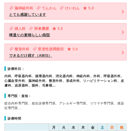
脳神経外科
てんかん
けいれん
5.0
とても感謝しています
婦人科
卵巣嚢腫
5.0
噂通りの素晴らしい病院
整形外科
変形性股関節症
5.0
できるだけ残す（AMIS）
診療科目：
内科、呼吸器内科、循環器内科、消化器内科、神経内科、外科、呼吸器外科、
心臓血管外科、脳神経外科、整形外科、形成外科、リハビリテーション科、皮
膚科、泌尿器科、眼科、耳鼻咽…
専門医・資格：
総合内科専門医、総合診療専門医、アレルギー専門医、リウマチ専門医、感染
症専門医…
診療時間
月
火
水
木
金
土
日
祝