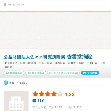
09:30-13:00
杏雲堂病院
公益財団法人佐々木研究所附属
東京都千代田区神田駿河台（御茶ノ水駅（淡路町駅、新御茶ノ水駅、小川町駅）、神
保町駅）
駐車場あり
電子決済可
マイナ受付
(スマホ可)
女医在籍
土曜（〜13:00）
4.23
31件
アクセス数 7月:
2,174
| 6月:
1,913