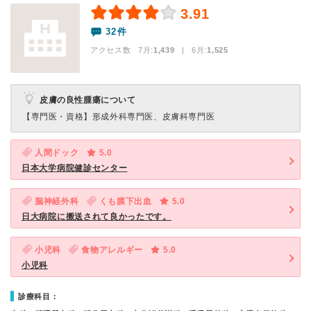
3.91
32件
アクセス数 7月:
1,439
| 6月:
1,525
皮膚の良性腫瘍について
【専門医・資格】
形成外科専門医、皮膚科専門医
人間ドック
5.0
日本大学病院健診センター
脳神経外科
くも膜下出血
5.0
日大病院に搬送されて良かったです。
小児科
食物アレルギー
5.0
小児科
診療科目：