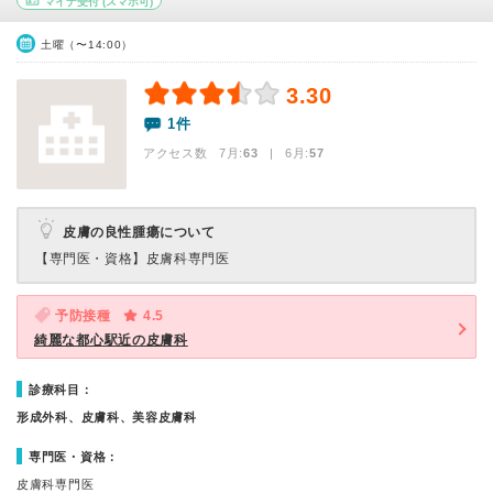
マイナ受付
(スマホ可)
土曜（〜14:00）
3.30
1件
アクセス数 7月:
63
| 6月:
57
皮膚の良性腫瘍について
【専門医・資格】
皮膚科専門医
予防接種
4.5
綺麗な都心駅近の皮膚科
診療科目：
形成外科、皮膚科、美容皮膚科
専門医・資格：
皮膚科専門医