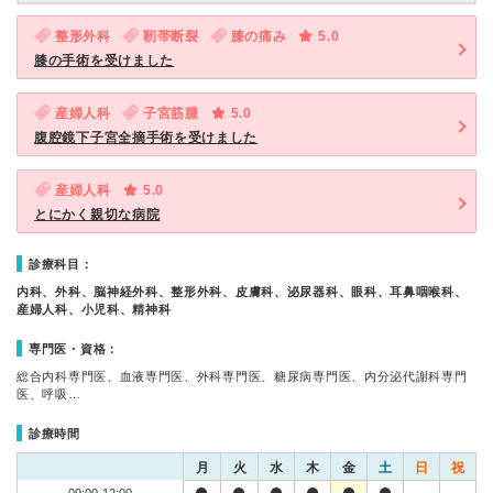
整形外科
靭帯断裂
膝の痛み
5.0
膝の手術を受けました
産婦人科
子宮筋腫
5.0
腹腔鏡下子宮全摘手術を受けました
産婦人科
5.0
とにかく親切な病院
診療科目：
内科、外科、脳神経外科、整形外科、皮膚科、泌尿器科、眼科、耳鼻咽喉科、
産婦人科、小児科、精神科
専門医・資格：
総合内科専門医、血液専門医、外科専門医、糖尿病専門医、内分泌代謝科専門
医、呼吸…
診療時間
月
火
水
木
金
土
日
祝