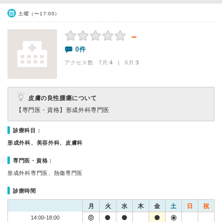
土曜（〜17:00）
－
0件
アクセス数 7月:
4
| 6月:
3
皮膚の良性腫瘍について
【専門医・資格】
形成外科専門医
診療科目：
形成外科、美容外科、皮膚科
専門医・資格：
形成外科専門医、熱傷専門医
診療時間
月
火
水
木
金
土
日
祝
14:00-18:00