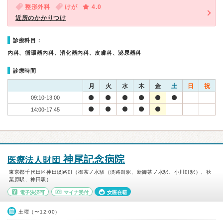
整形外科
けが
4.0
近所のかかりつけ
診療科目：
内科、循環器内科、消化器内科、皮膚科、泌尿器科
診療時間
月
火
水
木
金
土
日
祝
09:10-13:00
14:00-17:45
神尾記念病院
医療法人財団
東京都千代田区神田淡路町（御茶ノ水駅（淡路町駅、新御茶ノ水駅、小川町駅）、秋
葉原駅、神田駅）
電子決済可
マイナ受付
女医在籍
土曜（〜12:00）