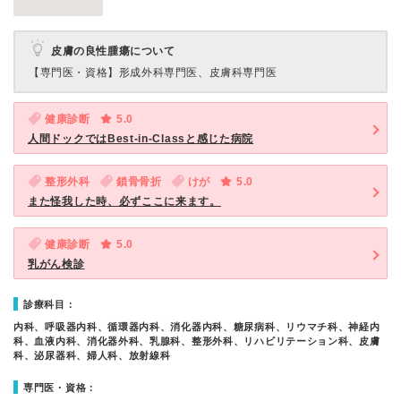
皮膚の良性腫瘍について
【専門医・資格】
形成外科専門医、皮膚科専門医
健康診断
5.0
人間ドックではBest-in-Classと感じた病院
整形外科
鎖骨骨折
けが
5.0
また怪我した時、必ずここに来ます。
健康診断
5.0
乳がん検診
診療科目：
内科、呼吸器内科、循環器内科、消化器内科、糖尿病科、リウマチ科、神経内
科、血液内科、消化器外科、乳腺科、整形外科、リハビリテーション科、皮膚
科、泌尿器科、婦人科、放射線科
専門医・資格：