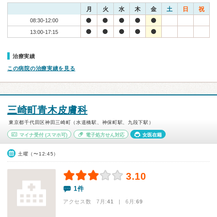
月
火
水
木
金
土
日
祝
08:30-12:00
13:00-17:15
治療実績
この病院の治療実績を見る
三崎町青木皮膚科
東京都千代田区神田三崎町（水道橋駅、神保町駅、九段下駅）
マイナ受付
(スマホ可)
電子処方せん対応
女医在籍
土曜（〜12:45）
3.10
1件
アクセス数 7月:
41
| 6月:
69