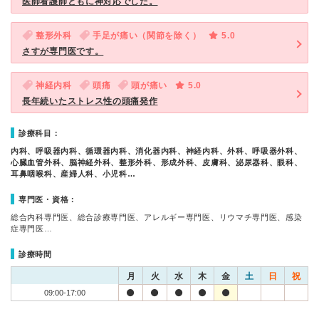
医師看護師ともに神対応でした。
整形外科
手足が痛い（関節を除く）
5.0
さすが専門医です。
神経内科
頭痛
頭が痛い
5.0
長年続いたストレス性の頭痛発作
診療科目：
内科、呼吸器内科、循環器内科、消化器内科、神経内科、外科、呼吸器外科、
心臓血管外科、脳神経外科、整形外科、形成外科、皮膚科、泌尿器科、眼科、
耳鼻咽喉科、産婦人科、小児科…
専門医・資格：
総合内科専門医、総合診療専門医、アレルギー専門医、リウマチ専門医、感染
症専門医…
診療時間
月
火
水
木
金
土
日
祝
09:00-17:00