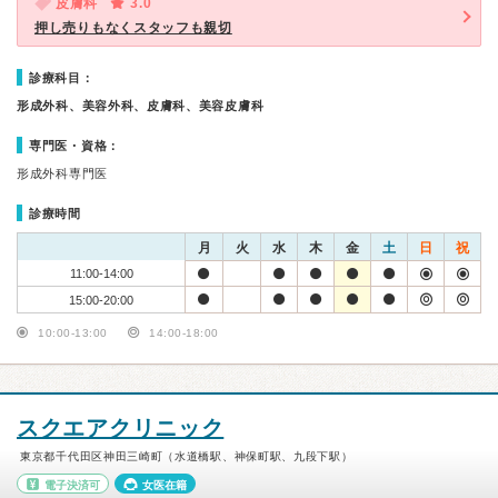
皮膚科
3.0
押し売りもなくスタッフも親切
診療科目：
形成外科、美容外科、皮膚科、美容皮膚科
専門医・資格：
形成外科専門医
診療時間
月
火
水
木
金
土
日
祝
11:00-14:00
15:00-20:00
10:00-13:00
14:00-18:00
スクエアクリニック
東京都千代田区神田三崎町（水道橋駅、神保町駅、九段下駅）
電子決済可
女医在籍