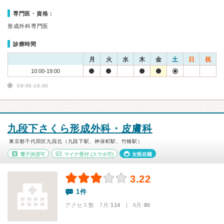
専門医・資格：
形成外科専門医
診療時間
月
火
水
木
金
土
日
祝
10:00-19:00
09:00-16:00
九段下さくら形成外科・皮膚科
東京都千代田区九段北（九段下駅、神保町駅、竹橋駅）
電子決済可
マイナ受付
(スマホ可)
女医在籍
3.22
1件
アクセス数 7月:
114
| 6月:
80