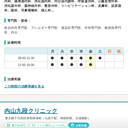
内科、循環器内科、消化器内科、内分泌代謝科、呼吸器外科、心臓血管外科、
消化器外科、脳神経外科、整形外科、リハビリテーション科、皮膚科、泌尿器
科、眼科、耳鼻咽喉科、婦人科…
専門医・資格：
総合内科専門医、アレルギー専門医、感染症専門医、外科専門医、糖尿病専門
医、内分…
診療時間
月
火
水
木
金
土
日
祝
08:45-11:30
13:30-16:00
治療実績
この病院の治療実績を見る
内山九段クリニック
東京都千代田区神田神保町（九段下駅、神保町駅、水道橋駅）
電子決済可
マイナ受付
(スマホ可)
女医在籍