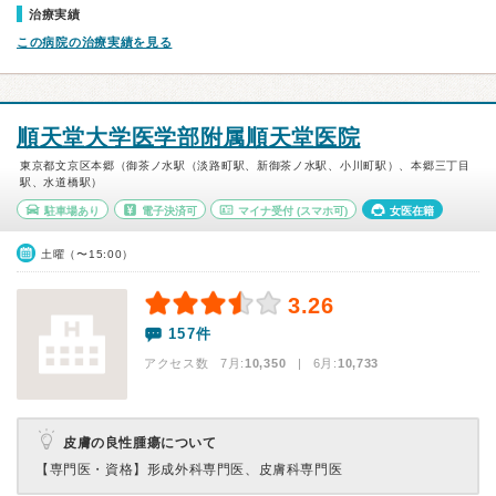
治療実績
この病院の治療実績を見る
順天堂大学医学部附属順天堂医院
東京都文京区本郷（御茶ノ水駅（淡路町駅、新御茶ノ水駅、小川町駅）、本郷三丁目
駅、水道橋駅）
駐車場あり
電子決済可
マイナ受付
(スマホ可)
女医在籍
土曜（〜15:00）
3.26
157件
アクセス数 7月:
10,350
| 6月:
10,733
皮膚の良性腫瘍について
【専門医・資格】
形成外科専門医、皮膚科専門医