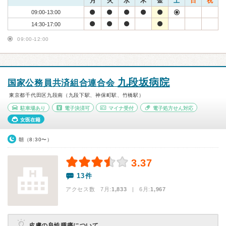
月
火
水
木
金
土
日
祝
09:00-13:00
14:30-17:00
09:00-12:00
九段坂病院
国家公務員共済組合連合会
東京都千代田区九段南（九段下駅、神保町駅、竹橋駅）
駐車場あり
電子決済可
マイナ受付
電子処方せん対応
女医在籍
朝（8:30〜）
3.37
13件
アクセス数 7月:
1,833
| 6月:
1,967
皮膚の良性腫瘍について