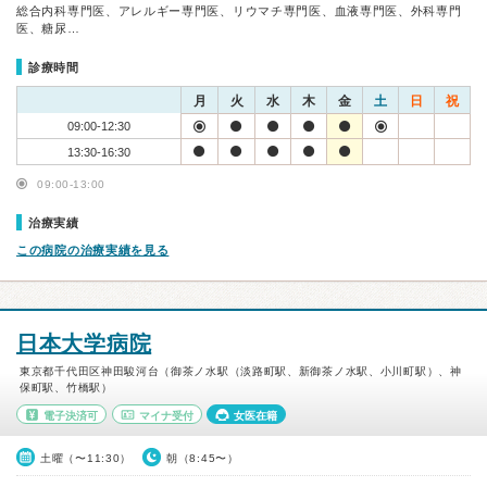
総合内科専門医、アレルギー専門医、リウマチ専門医、血液専門医、外科専門
医、糖尿…
診療時間
月
火
水
木
金
土
日
祝
09:00-12:30
13:30-16:30
09:00-13:00
治療実績
この病院の治療実績を見る
日本大学病院
東京都千代田区神田駿河台（御茶ノ水駅（淡路町駅、新御茶ノ水駅、小川町駅）、神
保町駅、竹橋駅）
電子決済可
マイナ受付
女医在籍
土曜（〜11:30）
朝（8:45〜）