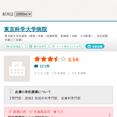
駅周辺
東京科学大学病院
東京都文京区湯島（御茶ノ水駅（淡路町駅、新御茶ノ水駅、小川町駅）、末広町駅、
本郷三丁目駅）
駐車場あり
電子決済可
マイナ受付
(スマホ可)
女医在籍
3.56
121件
アクセス数 7月:
8,402
| 6月:
9,596
皮膚の良性腫瘍について
【専門医・資格】
形成外科専門医、皮膚科専門医
産婦人科
妊娠高血圧
5.0