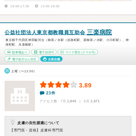
10:00-17:00
13:00-18:00
三楽病院
公益社団法人東京都教職員互助会
東京都千代田区神田駿河台（御茶ノ水駅（淡路町駅、新御茶ノ水駅、小川町駅）、神
保町駅、水道橋駅）
駐車場あり
電子決済可
マイナ受付
(スマホ可)
電子処方せん対応
女医在籍
土曜（〜12:00）
3.89
23件
アクセス数 7月:
1,945
| 6月:
1,671
皮膚の良性腫瘍について
【専門医・資格】
皮膚科専門医