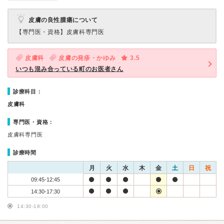
皮膚の良性腫瘍について
【専門医・資格】
皮膚科専門医
皮膚科
皮膚の発疹・かゆみ
3.5
いつも混み合っている町のお医者さん
診療科目：
皮膚科
専門医・資格：
皮膚科専門医
診療時間
月
火
水
木
金
土
日
祝
09:45-12:45
14:30-17:30
14:30-18:00