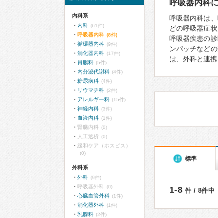
呼吸器内科
内科系
呼吸器内科は、
内科
(61件)
どの呼吸器症状
呼吸器内科
(8件)
呼吸器疾患の診
循環器内科
(9件)
ンパッチなどの
消化器内科
(17件)
は、外科と連携
胃腸科
(5件)
内分泌代謝科
(4件)
糖尿病科
(4件)
リウマチ科
(2件)
アレルギー科
(15件)
神経内科
(3件)
血液内科
(1件)
腎臓内科
(0)
人工透析
(0)
緩和ケア（ホスピス）
(0)
標準
外科系
外科
(9件)
呼吸器外科
(0)
1-8
件 / 8件中
心臓血管外科
(1件)
消化器外科
(1件)
乳腺科
(2件)