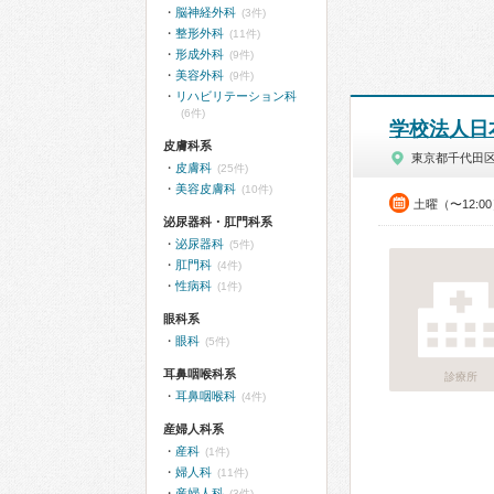
脳神経外科
(3件)
整形外科
(11件)
形成外科
(9件)
美容外科
(9件)
リハビリテーション科
(6件)
学校法人日
皮膚科系
東京都千代田
皮膚科
(25件)
美容皮膚科
(10件)
土曜（〜12:0
泌尿器科・肛門科系
泌尿器科
(5件)
肛門科
(4件)
性病科
(1件)
眼科系
眼科
(5件)
耳鼻咽喉科系
診療所
耳鼻咽喉科
(4件)
産婦人科系
産科
(1件)
婦人科
(11件)
産婦人科
(3件)