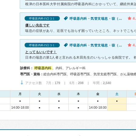
4
呼吸器内科・気管支喘息・咳（セキ）
呼吸器内科の口コミ
優しい先生です
4
呼吸器内科・気管支喘息・咳（セキ）
呼吸器内科の口コミ
とってもいいです！
診療科：
呼吸器内科
、内科、アレルギー科
専門医・資格：
総合内科専門医、呼吸器専門医、気管支鏡専門医、がん薬物
アクセス数 7月：
179
| 6月：
208
| 年間：
2,540
月
火
水
木
金
土
●
●
●
●
●
●
14:00-18:00
14:00-18:00
●
●
●