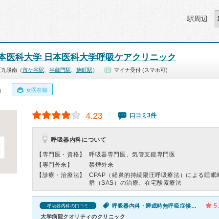
駅周辺
本医科大学 日本医科大学呼吸ケアクリニック
区九段南（
市ケ谷駅
、
半蔵門駅
、
麹町駅
）
マイナ受付 (スマホ可)
女医在籍
0）
4.23
口コミ3件
呼吸器内科について
【専門医・資格】
呼吸器専門医、気管支鏡専門医
【専門外来】
禁煙外来
【診療・治療法】
CPAP（経鼻的持続陽圧呼吸療法）による睡眠
群（SAS）の治療、在宅酸素療法
5
呼吸器内科・睡眠時無呼吸症候群（SAS）・体調不良
呼吸器内科の口コミ
大学病院クオリティのクリニック