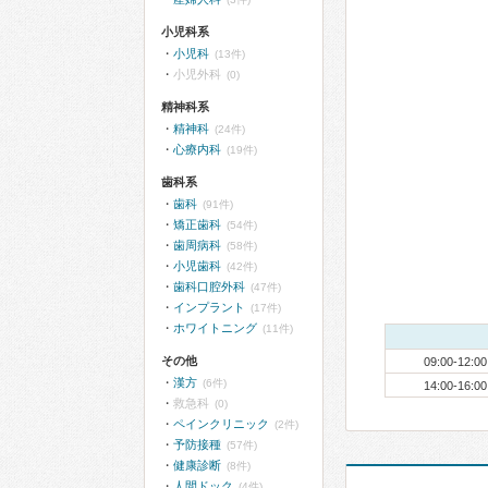
小児科系
小児科
(13件)
小児外科
(0)
精神科系
精神科
(24件)
心療内科
(19件)
歯科系
歯科
(91件)
矯正歯科
(54件)
歯周病科
(58件)
小児歯科
(42件)
歯科口腔外科
(47件)
インプラント
(17件)
ホワイトニング
(11件)
その他
09:00-12:00
漢方
(6件)
14:00-16:00
救急科
(0)
ペインクリニック
(2件)
予防接種
(57件)
健康診断
(8件)
人間ドック
(4件)