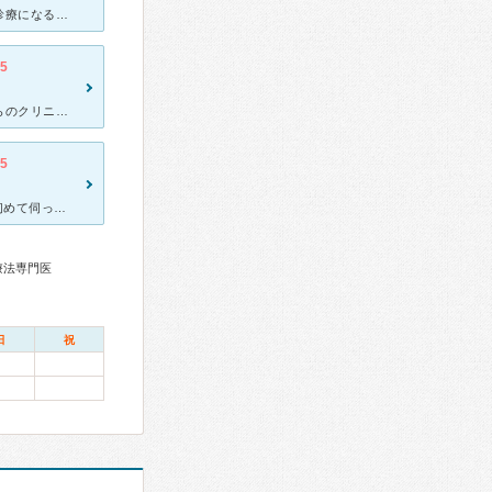
根津の日本医科大学付属病院の呼吸器内科にかかっていて、継続外来診療になるとこちらに回されます。 また、直接の初診も受け付けています。 予約制のクリニックですので、大学病院の様に長時間待たされる
.5
喘息の症状があり、近医でも治らず困っていたところ、ネットでこちらのクリニックを見つけました。問診表を記入して、数分で診察室に呼ばれました。症状を話すと念のため検査をしましょうということで、呼吸機能検査
.5
日本の喘息の第1人者と言われる木田先生のいらっしゃる病院です。 初めて伺った時は木田先生に診て頂きました。 その後は別の先生2人でしたが、どちらの先生も患者と同じ目線で話して下さり、また私の希
療法専門医
日
祝