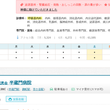
泌尿器科・腎臓結石・発熱・おしっこの回数・尿の量が多い
5
神様に助けていただきました
診療科：
呼吸器内科
、内科、循環器内科、消化器内科、内分泌代謝科、糖尿
科、消化器外科、乳腺科、脳神経外科、形成外科、泌尿器科、婦人
科
専門医・資格：
アクセス数 7月：
5,324
| 6月：
6,272
| 年間：
61,585
月
火
水
木
金
土
●
●
●
●
●
●
●
●
●
●
●
●
半蔵門病院
茂恵会
区麹町（
半蔵門駅
、
麹町駅
、
市ケ谷駅
）
駐車場あり
マイナ受付 (スマホ可)
女医在籍
0）