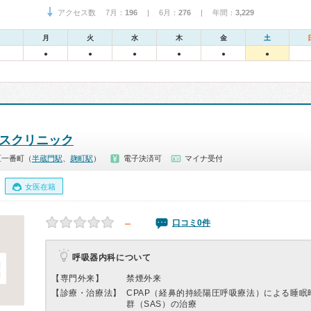
アクセス数 7月：
196
| 6月：
276
| 年間：
3,229
月
火
水
木
金
土
●
●
●
●
●
●
ラスクリニック
区一番町（
半蔵門駅
、
麹町駅
）
電子決済可
マイナ受付
女医在籍
－
口コミ0件
呼吸器内科について
【専門外来】
禁煙外来
【診療・治療法】
CPAP（経鼻的持続陽圧呼吸療法）による睡眠
群（SAS）の治療