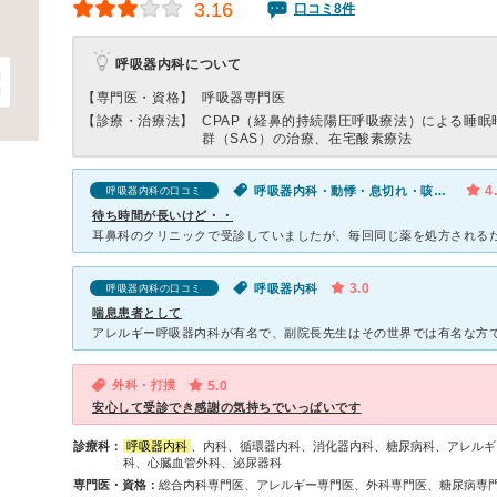
3.16
口コミ8件
呼吸器内科について
【専門医・資格】
呼吸器専門医
【診療・治療法】
CPAP（経鼻的持続陽圧呼吸療法）による睡眠
群（SAS）の治療、在宅酸素療法
4
呼吸器内科・動悸・息切れ・咳（セキ）
呼吸器内科の口コミ
待ち時間が長いけど・・
3.0
呼吸器内科
呼吸器内科の口コミ
喘息患者として
外科・打撲
5.0
安心して受診でき感謝の気持ちでいっぱいです
診療科：
呼吸器内科
、内科、循環器内科、消化器内科、糖尿病科、アレルギ
科、心臓血管外科、泌尿器科
専門医・資格：