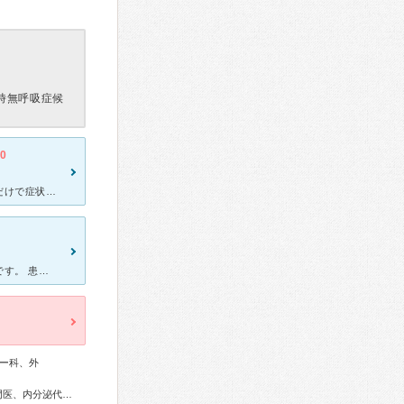
時無呼吸症候
.0
耳鼻科のクリニックで受診していましたが、毎回同じ薬を処方されるだけで症状の改善が全くなく、苦しい日々を過ごしている時に、海外で最新の治療法を勉強されている喘息専門医がいるとのことで当病院へ。 噂以上
アレルギー呼吸器内科が有名で、副院長先生はその世界では有名な方です。 患者さんにも熟練患者となることを目指して、自分で喘息の発作が起きないように薬でコントロールできるように教えてくれます。また、通院
ー科、外
総合内科専門医、アレルギー専門医、外科専門医、糖尿病専門医、内分泌代謝科専門医、呼吸器専門医、循環器専門医、消化器病専門医、消化器外科専門医、消化器内視鏡専門医、泌尿器科専門医、腎臓専門医、透析専門医、超音波専門医