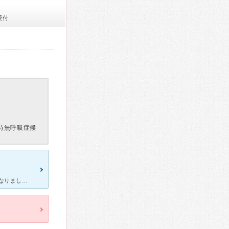
受付
時無呼吸症候
すっごく綺麗で、ホテルのような病院です。 胆石で半年程、お世話になりました。 名前を忘れてしまいましたが、女医さん ちょっとSでカッコイイです。 ズバズバ物を言ってくれるので楽です。 手術は