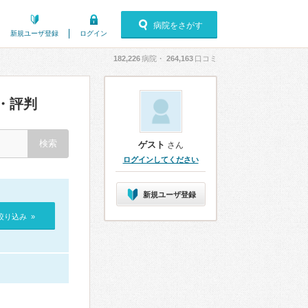
病院をさがす
新規ユーザ登録
ログイン
182,226
病院・
264,163
口コミ
・評判
ゲスト
さん
ログインしてください
新規ユーザ登録
絞り込み »