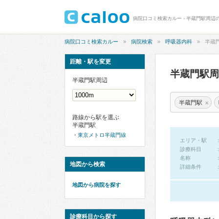
病院口コミ検索カルー - 半蔵門駅周辺
病院口コミ検索カルー
病院検索
呼吸器内科
半蔵
距離・駅を変更
半蔵門駅
半蔵門駅周辺
×
半蔵門駅
路線から駅を選ぶ
半蔵門駅
東京メトロ半蔵門線
エリア・駅
診療科目
名称
地図から検索
詳細条件
地図から病院を探す
診療科目から探す