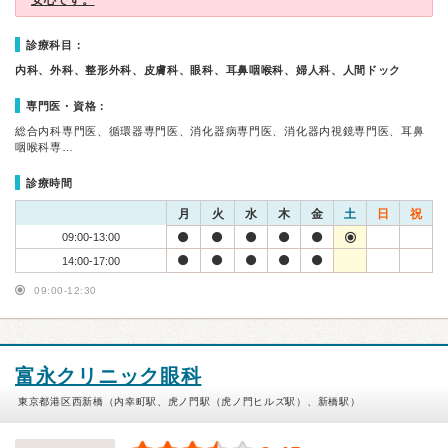
安心です。
診療科目：
内科、外科、整形外科、皮膚科、眼科、耳鼻咽喉科、婦人科、人間ドック
専門医・資格：
総合内科専門医、循環器専門医、消化器病専門医、消化器内視鏡専門医、耳鼻
咽喉科専…
診療時間
月
火
水
木
金
土
日
祝
09:00-13:00
14:00-17:00
09:00-12:30
富永クリニック眼科
東京都港区西新橋（内幸町駅、虎ノ門駅（虎ノ門ヒルズ駅）、新橋駅）