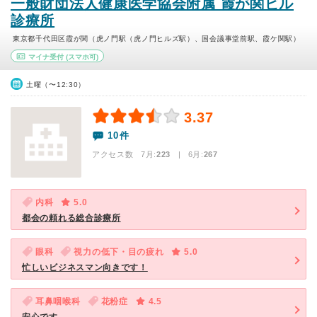
一般財団法人健康医学協会附属 霞が関ビル
診療所
東京都千代田区霞が関（虎ノ門駅（虎ノ門ヒルズ駅）、国会議事堂前駅、霞ケ関駅）
マイナ受付
(スマホ可)
土曜（〜12:30）
3.37
10件
アクセス数 7月:
223
| 6月:
267
内科
5.0
都会の頼れる総合診療所
眼科
視力の低下・目の疲れ
5.0
忙しいビジネスマン向きです！
耳鼻咽喉科
花粉症
4.5