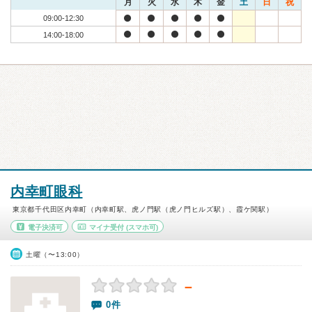
月
火
水
木
金
土
日
祝
09:00-12:30
14:00-18:00
内幸町眼科
東京都千代田区内幸町（内幸町駅、虎ノ門駅（虎ノ門ヒルズ駅）、霞ケ関駅）
電子決済可
マイナ受付
(スマホ可)
土曜（〜13:00）
－
0件