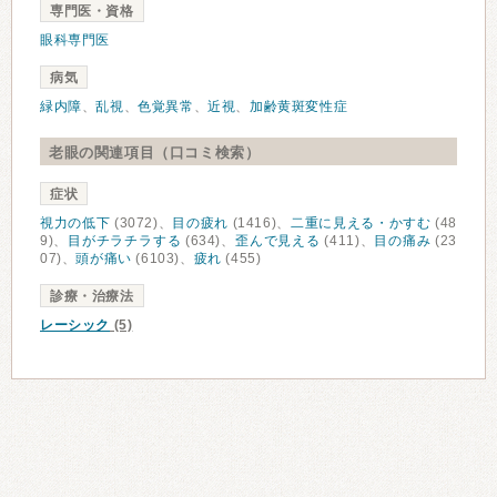
専門医・資格
眼科専門医
病気
緑内障
、
乱視
、
色覚異常
、
近視
、
加齢黄斑変性症
老眼の関連項目（口コミ検索）
症状
視力の低下
(3072)、
目の疲れ
(1416)、
二重に見える・かすむ
(48
9)、
目がチラチラする
(634)、
歪んで見える
(411)、
目の痛み
(23
07)、
頭が痛い
(6103)、
疲れ
(455)
診療・治療法
レーシック
(5)