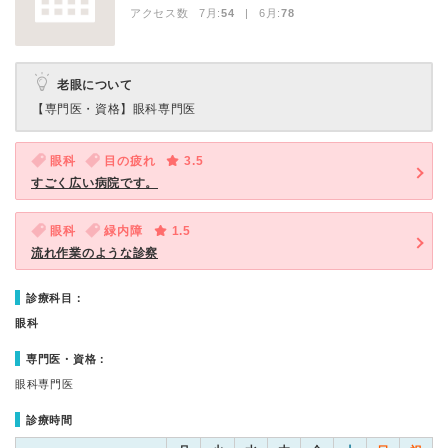
アクセス数 7月:
54
| 6月:
78
老眼について
【専門医・資格】
眼科専門医
眼科
目の疲れ
3.5
すごく広い病院です。
眼科
緑内障
1.5
流れ作業のような診察
診療科目：
眼科
専門医・資格：
眼科専門医
診療時間