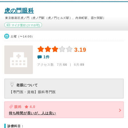
虎の門眼科
東京都港区虎ノ門（虎ノ門駅（虎ノ門ヒルズ駅）、内幸町駅、霞ケ関駅）
マイナ受付
(スマホ可)
土曜（〜14:00）
3.19
1件
アクセス数 7月:
66
| 6月:
89
老眼について
【専門医・資格】
眼科専門医
眼科
4.0
待ち時間が長いが、人は良い
診療科目：