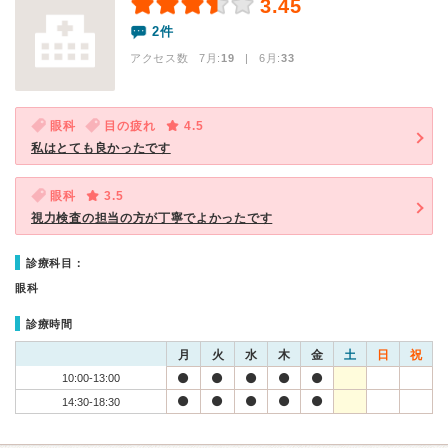
3.45
2件
アクセス数 7月:
19
| 6月:
33
眼科
目の疲れ
4.5
私はとても良かったです
眼科
3.5
視力検査の担当の方が丁寧でよかったです
診療科目：
眼科
診療時間
月
火
水
木
金
土
日
祝
10:00-13:00
14:30-18:30