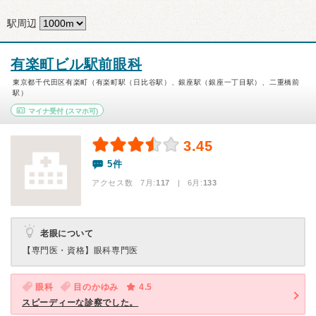
駅周辺
有楽町ビル駅前眼科
東京都千代田区有楽町（有楽町駅（日比谷駅）、銀座駅（銀座一丁目駅）、二重橋前
駅）
マイナ受付
(スマホ可)
3.45
5件
アクセス数 7月:
117
| 6月:
133
老眼について
【専門医・資格】
眼科専門医
眼科
目のかゆみ
4.5
スピーディーな診察でした。