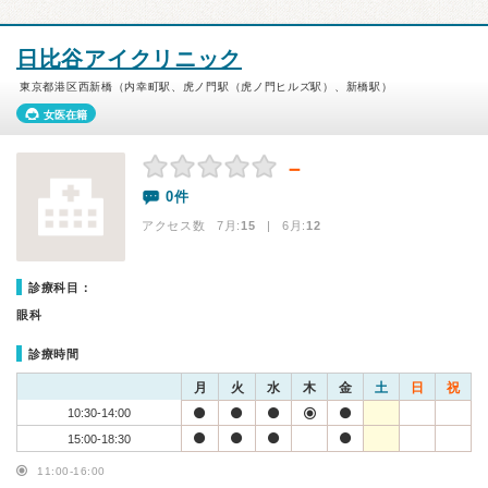
日比谷アイクリニック
東京都港区西新橋（内幸町駅、虎ノ門駅（虎ノ門ヒルズ駅）、新橋駅）
女医在籍
－
0件
アクセス数 7月:
15
| 6月:
12
診療科目：
眼科
診療時間
月
火
水
木
金
土
日
祝
10:30-14:00
15:00-18:30
11:00-16:00