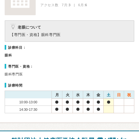
アクセス数 7月:
3
| 6月:
6
老眼について
【専門医・資格】
眼科専門医
診療科目：
眼科
専門医・資格：
眼科専門医
診療時間
月
火
水
木
金
土
日
祝
10:00-13:00
14:30-17:30