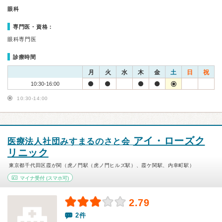
眼科
専門医・資格：
眼科専門医
診療時間
月
火
水
木
金
土
日
祝
10:30-16:00
10:30-14:00
アイ・ローズク
医療法人社団みすまるのさと会
リニック
東京都千代田区霞が関（虎ノ門駅（虎ノ門ヒルズ駅）、霞ケ関駅、内幸町駅）
マイナ受付
(スマホ可)
2.79
2件