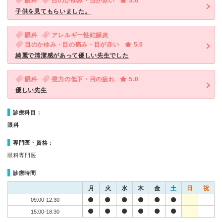
眼科
目のかゆみ・目が赤い
5.0
子供を見てもらいました。
眼科
アレルギー性結膜炎
目のかゆみ・目の痛み・目が赤い
5.0
綺麗で清潔感があって優しい先生でした
眼科
視力の低下・目の疲れ
5.0
優しい先生
診療科目：
眼科
専門医・資格：
眼科専門医
診療時間
月
火
水
木
金
土
日
祝
09:00-12:30
15:00-18:30