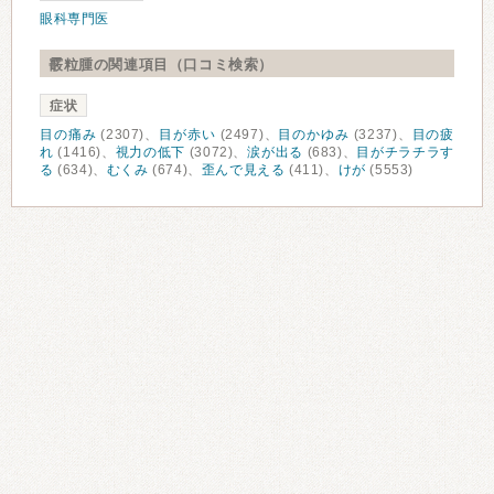
眼科専門医
霰粒腫の関連項目（口コミ検索）
症状
目の痛み
(2307)、
目が赤い
(2497)、
目のかゆみ
(3237)、
目の疲
れ
(1416)、
視力の低下
(3072)、
涙が出る
(683)、
目がチラチラす
る
(634)、
むくみ
(674)、
歪んで見える
(411)、
けが
(5553)