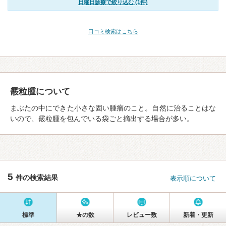
日曜日診療で絞り込む (1件)
口コミ検索はこちら
霰粒腫について
まぶたの中にできた小さな固い腫瘤のこと。自然に治ることはな
いので、霰粒腫を包んでいる袋ごと摘出する場合が多い。
5
件の検索結果
表示順について
標準
★の数
レビュー数
新着・更新