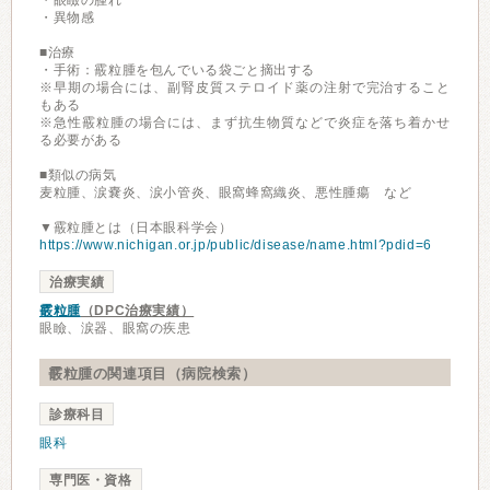
・眼瞼の腫れ
・異物感
■治療
・手術：霰粒腫を包んでいる袋ごと摘出する
※早期の場合には、副腎皮質ステロイド薬の注射で完治すること
もある
※急性霰粒腫の場合には、まず抗生物質などで炎症を落ち着かせ
る必要がある
■類似の病気
麦粒腫、涙嚢炎、涙小管炎、眼窩蜂窩織炎、悪性腫瘍 など
▼霰粒腫とは（日本眼科学会）
https://www.nichigan.or.jp/public/disease/name.html?pdid=6
治療実績
霰粒腫
（DPC治療実績）
眼瞼、涙器、眼窩の疾患
霰粒腫の関連項目（病院検索）
診療科目
眼科
専門医・資格