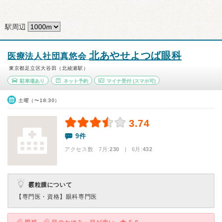
駅周辺
北あやせよつば眼科
医療法人社団真悠会
東京都足立区大谷田（北綾瀬駅）
駐車場あり
ネット予約
マイナ受付
(スマホ可)
土曜（〜18:30）
3.74
9件
アクセス数 7月:
230
| 6月:
432
霰粒腫について
【専門医・資格】
眼科専門医