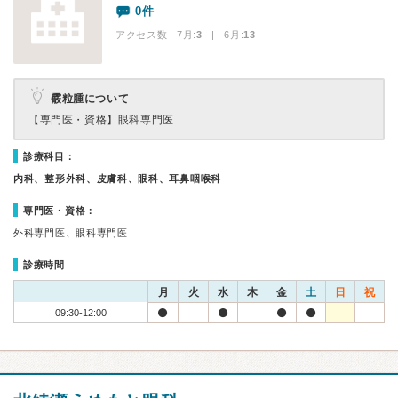
0件
アクセス数 7月:
3
| 6月:
13
霰粒腫について
【専門医・資格】
眼科専門医
診療科目：
内科、整形外科、皮膚科、眼科、耳鼻咽喉科
専門医・資格：
外科専門医、眼科専門医
診療時間
月
火
水
木
金
土
日
祝
09:30-12:00