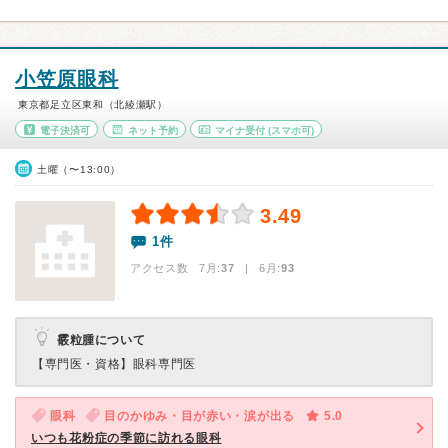
小笠原眼科
東京都足立区東和（北綾瀬駅）
電子決済可
ネット予約
マイナ受付
(スマホ可)
土曜（〜13:00）
3.49
1件
アクセス数 7月:
37
| 6月:
93
霰粒腫について
【専門医・資格】
眼科専門医
眼科
目のかゆみ・目が赤い・涙が出る
5.0
いつも花粉症の季節に訪れる眼科