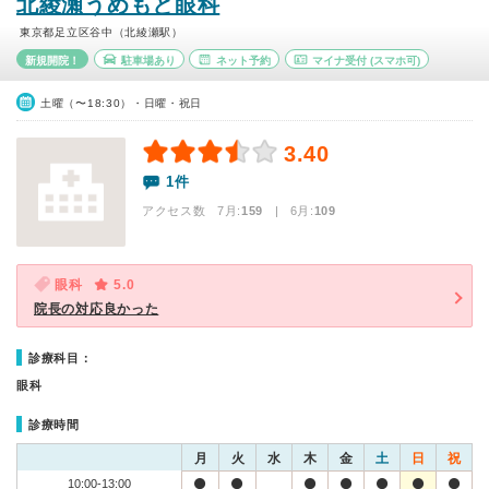
北綾瀬うめもと眼科
東京都足立区谷中（北綾瀬駅）
新規開院！
駐車場あり
ネット予約
マイナ受付
(スマホ可)
土曜（〜18:30）・日曜・祝日
3.40
1件
アクセス数 7月:
159
| 6月:
109
眼科
5.0
院長の対応良かった
診療科目：
眼科
診療時間
月
火
水
木
金
土
日
祝
10:00-13:00