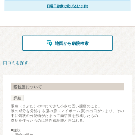
日曜日診療で絞り込む (1件)
地図から病院検索
口コミを探す
霰粒腫について
詳細
眼瞼（まぶた）の中にできた小さな固い腫瘤のこと。
涙の成分を分泌する脂の腺（マイボーム腺)の出口がつまり、その
中に粥状の分泌物がたまって肉芽腫を形成したもの。
炎症を伴ったものは急性霰粒腫と呼ばれる。
■症状