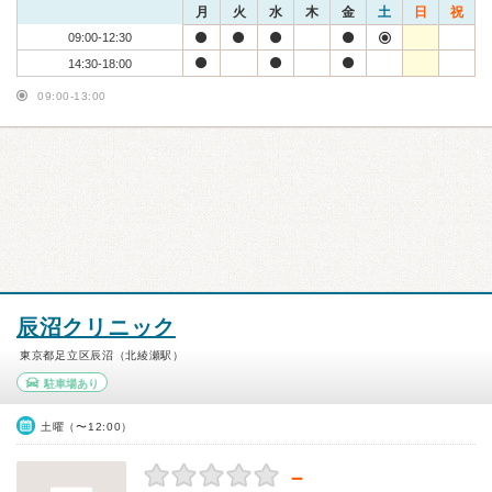
月
火
水
木
金
土
日
祝
09:00-12:30
14:30-18:00
09:00-13:00
辰沼クリニック
東京都足立区辰沼（北綾瀬駅）
駐車場あり
土曜（〜12:00）
－