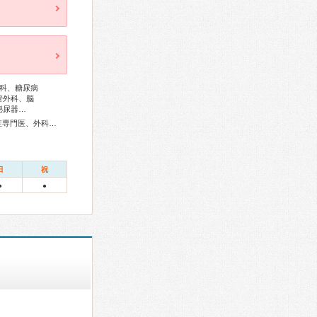
科、糖尿病
管外科、脳
泌尿器…
総合内科専門医、アレルギー専門医、リウマチ専門医、感染症専門医、外科専門医、糖尿病専門医、呼吸器専門医、循環器専門医、心臓血管外科専門医、不整脈専門医、消化器病専門医、消化器外科専門医、肝臓専門医、消化器内視鏡専門医、腎臓専門医、透析専門医、脳神経外科専門医、頭痛専門医、てんかん専門医、整形外科専門医、手外科専門医、リハビリテーション科専門医、脊椎内視鏡下手術技術認定医、脊椎脊髄外科専門医、皮膚科専門医、眼科専門医、産婦人科専門医、産科婦人科腹腔鏡技術認定医、女性ヘルスケア専門医、小児科専門医、小児外科専門医、小児神経専門医、老年病専門医、麻酔科専門医、ペインクリニック専門医、細胞診専門医、超音波専門医、病理専門医、放射線科専門医、臨床遺伝専門医、救急科専門医、がん薬物療法専門医、がん治療認定医、日本睡眠学会専門医
日
祝
●
●