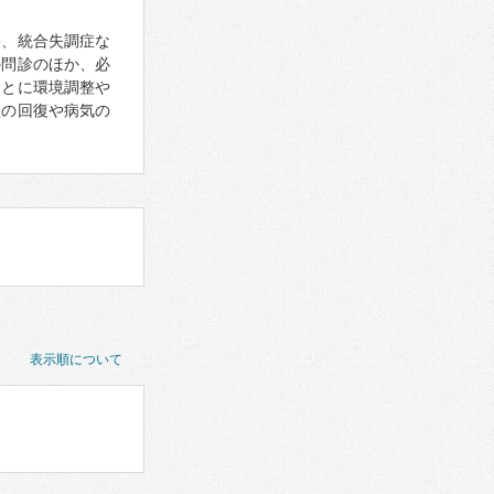
害、統合失調症な
の問診のほか、必
もとに環境調整や
状の回復や病気の
表示順について