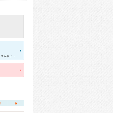
発達障害、睡眠障害です。 以前1年以上通ってた病院の先生は仕事でミスが多い事を相談しても薬は出して下さいましたが、その薬が合わない事を伝えても上司に相談しなさいとか、ミスしない工夫をしなさい、それが
日
祝