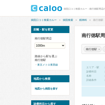
病院口コミ検索カルー - 南行徳駅周辺
病院口コミ検索カルー
病院検索
精神科
南行徳駅
距離・駅を変更
南行徳駅
南行徳駅周辺
×
南行徳駅
路線から駅を選ぶ
南行徳駅
東京メトロ東西線
エリア・駅
診療科目
名称
地図から検索
詳細条件
地図から病院を探す
診療科目から探す