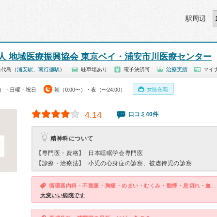
駅周辺
人 地域医療振興協会 東京ベイ・浦安市川医療センター
当代島（
浦安駅
、
南行徳駅
）
駐車場あり
電子決済可
治療実績
マイナ
女医在籍
00）・日曜・祝日
朝（0:00〜）・夜（〜24:00）
4.14
口コミ40件
精神科について
【専門医・資格】
日本睡眠学会専門医
【診療・治療法】
小児の心身症の診察、被虐待児の診察
循環器内科・不整脈・胸痛・めまい・むくみ・動悸・息切れ・血圧が高い
大変いい病院です