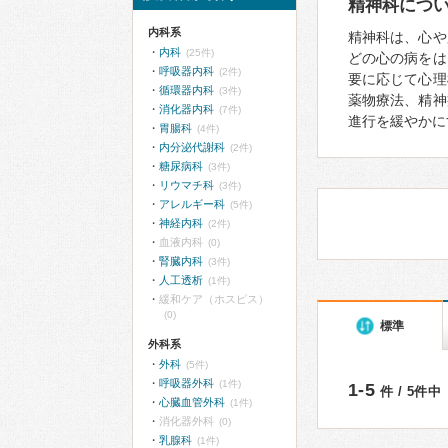
精神科につ
内科系
精神科は、心や
内科
(25件)
どの心の病をは
呼吸器内科
(2件)
要に応じて心理
循環器内科
(3件)
薬物療法、精神
消化器内科
(7件)
進行を緩やかに
胃腸科
(4件)
内分泌代謝科
(2件)
糖尿病科
(3件)
リウマチ科
(3件)
アレルギー科
(5件)
神経内科
(2件)
血液内科
(0)
腎臓内科
(3件)
人工透析
(1件)
緩和ケア（ホスピス）
(0)
標準
外科系
外科
(5件)
呼吸器外科
(1件)
1-5
件 / 5件中
心臓血管外科
(1件)
消化器外科
(0)
乳腺科
(1件)