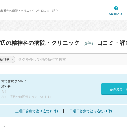
の精神科の病院・クリニック 5件 口コミ・評判
Calooとは
周辺の精神科の病院・クリニック
口コミ・評
（5件）
×
精神科
南行徳駅 (1000m)
精神科
条件変更・
なし
なし (曜日や時間帯を指定できます)
土曜日診療で絞り込む (5件)
日曜日診療で絞り込む (1件)