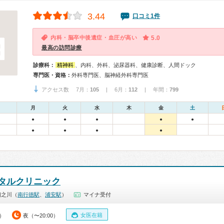
3.44
口コミ1件
内科・脳卒中後遺症・血圧が高い
5.0
最高の訪問診療
診療科：
精神科
、内科、外科、泌尿器科、健康診断、人間ドック
専門医・資格：
外科専門医、脳神経外科専門医
アクセス数 7月：
105
| 6月：
112
| 年間：
799
月
火
水
木
金
土
●
●
●
●
●
●
●
●
●
タルクリニック
相之川（
南行徳駅
、
浦安駅
）
マイナ受付
女医在籍
0）
夜（〜20:00）