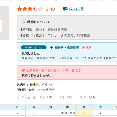
3.48
口コミ2件
精神科について
【専門医・資格】
精神科専門医
【診療・治療法】
コンサータの処方、精神療法
5.0
精神科・発達障害
精神科の口コミ
転院しました
心療内科・寝つきが悪い・不眠
2.5
初めて行きましたが…
診療科：
精神科
、心療内科
専門医・資格：
精神科専門医
アクセス数 7月：
285
| 6月：
352
| 年間：
3,846
月
火
水
木
金
土
09:00-14:00
●
●
●
●