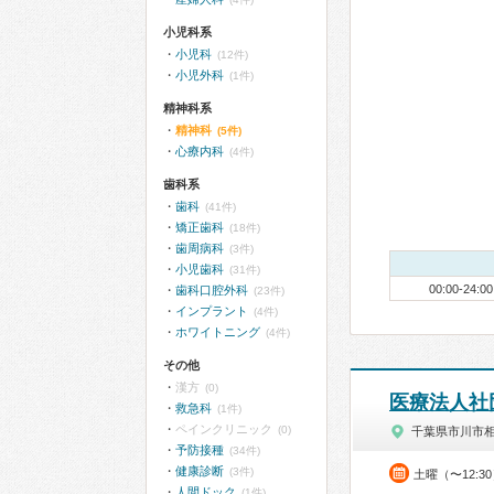
小児科系
小児科
(12件)
小児外科
(1件)
精神科系
精神科
(5件)
心療内科
(4件)
歯科系
歯科
(41件)
矯正歯科
(18件)
歯周病科
(3件)
小児歯科
(31件)
00:00-24:00
歯科口腔外科
(23件)
インプラント
(4件)
ホワイトニング
(4件)
その他
漢方
(0)
医療法人社
救急科
(1件)
ペインクリニック
(0)
千葉県市川市
予防接種
(34件)
健康診断
(3件)
土曜（〜12:3
人間ドック
(1件)