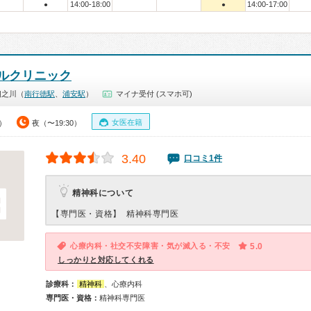
14:00-18:00
14:00-17:00
●
●
ルクリニック
相之川（
南行徳駅
、
浦安駅
）
マイナ受付 (スマホ可)
女医在籍
0）
夜（〜19:30）
3.40
口コミ1件
精神科について
【専門医・資格】
精神科専門医
心療内科・社交不安障害・気が滅入る・不安
5.0
しっかりと対応してくれる
診療科：
精神科
、心療内科
専門医・資格：
精神科専門医