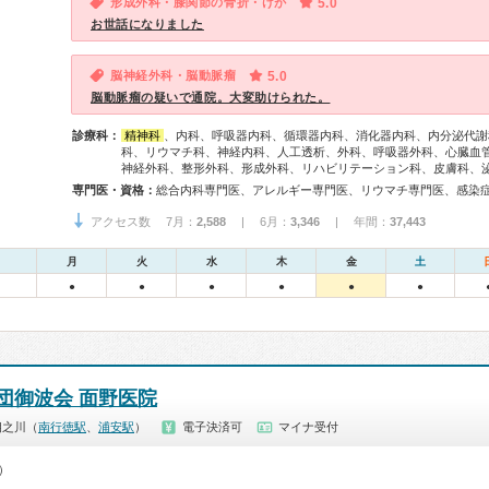
形成外科・膝関節の骨折・けが
5.0
お世話になりました
脳神経外科・脳動脈瘤
5.0
脳動脈瘤の疑いで通院。大変助けられた。
診療科：
精神科
、内科、呼吸器内科、循環器内科、消化器内科、内分泌代謝
科、リウマチ科、神経内科、人工透析、外科、呼吸器外科、心臓血
神経外科、整形外科、形成外科、リハビリテーション科、皮膚科、
専門医・資格：
アクセス数 7月：
2,588
| 6月：
3,346
| 年間：
37,443
月
火
水
木
金
土
●
●
●
●
●
●
団御波会 面野医院
相之川（
南行徳駅
、
浦安駅
）
電子決済可
マイナ受付
0）