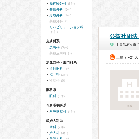
脳神経外科
(3件)
整形外科
(5件)
形成外科
(1件)
美容外科
(0)
リハビリテーション科
(8件)
公益社団法
皮膚科系
千葉県浦安市
皮膚科
(5件)
美容皮膚科
(0)
土曜（〜24:
泌尿器科・肛門科系
泌尿器科
(4件)
肛門科
(3件)
性病科
(0)
眼科系
眼科
(5件)
耳鼻咽喉科系
病院
耳鼻咽喉科
(4件)
産婦人科系
産科
(2件)
婦人科
(3件)
産婦人科
(4件)