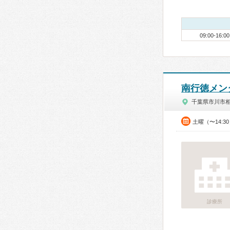
09:00-16:00
南行徳メン
千葉県市川市
土曜（〜14:3
診療所