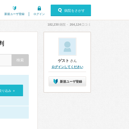
病院をさがす
新規ユーザ登録
ログイン
182,230
病院・
264,124
口コミ
判
ゲスト
さん
ログインしてください
新規ユーザ登録
絞り込み »