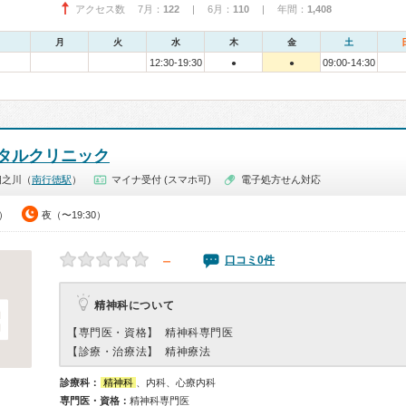
アクセス数 7月：
122
| 6月：
110
| 年間：
1,408
月
火
水
木
金
土
12:30-19:30
09:00-14:30
●
●
タルクリニック
相之川（
南行徳駅
）
マイナ受付 (スマホ可)
電子処方せん対応
0）
夜（〜19:30）
－
口コミ0件
精神科について
【専門医・資格】
精神科専門医
【診療・治療法】
精神療法
診療科：
精神科
、内科、心療内科
専門医・資格：
精神科専門医