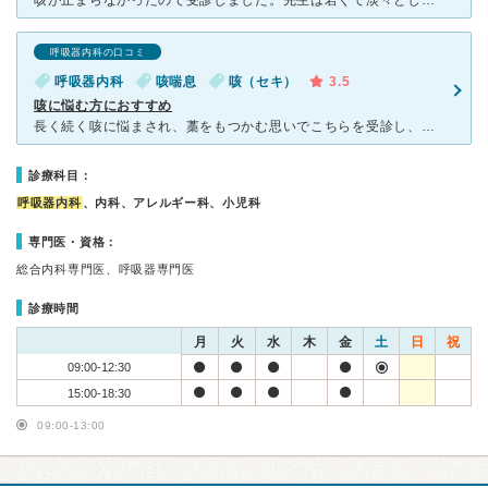
咳が止まらなかったので受診しました。先生は若くて淡々とした感じでした。説明がちょっと論文的だなという印象です。でも時々わからないことや聞きたいことあるか確認してくれます。受付や看護師さんたちはとても感
呼吸器内科の口コミ
呼吸器内科
咳喘息
咳（セキ）
3.5
咳に悩む方におすすめ
長く続く咳に悩まされ、藁をもつかむ思いでこちらを受診し、咳喘息と診断されました。色々検査をしたいただき、今の喉の状態や今後の治療方針など、細かく説明していただけて、とても安心しました。現在は病院が近く
診療科目：
呼吸器内科
、内科、アレルギー科、小児科
専門医・資格：
総合内科専門医、呼吸器専門医
診療時間
月
火
水
木
金
土
日
祝
09:00-12:30
15:00-18:30
09:00-13:00