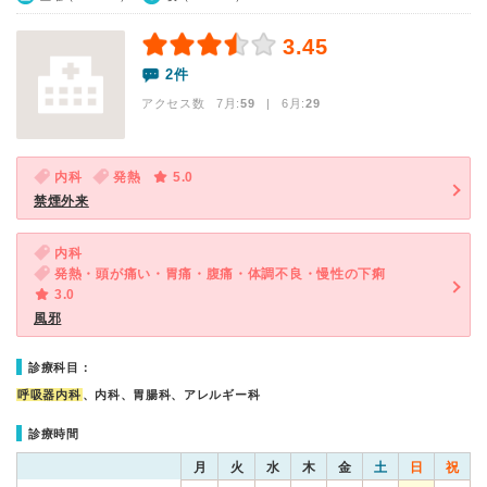
3.45
2件
アクセス数 7月:
59
| 6月:
29
内科
発熱
5.0
禁煙外来
内科
発熱・頭が痛い・胃痛・腹痛・体調不良・慢性の下痢
3.0
風邪
診療科目：
呼吸器内科
、内科、胃腸科、アレルギー科
診療時間
月
火
水
木
金
土
日
祝