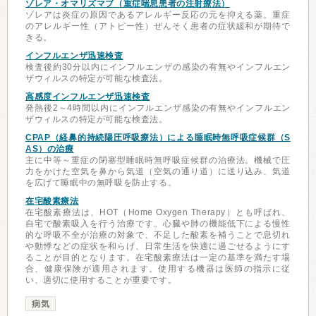
ゾレア・オマリズマブ（重症喘息患者の注射療法）
ゾレアは炎症の原因であるアレルギー反応の元を抑える薬。重症
のアレルギー性（アトピー性）ぜんそく患者の症状緩和が期待で
きる。
インフルエンザ迅速検査
検査後約30分以内にインフルエンザの感染の有無やインフルエン
ザウィルスの特定が可能な検査法。
高感度インフルエンザ迅速検査
発熱後2～4時間以内にインフルエンザ感染の有無やインフルエン
ザウィルスの特定が可能な検査法。
CPAP（経鼻的持続陽圧呼吸療法）による睡眠時無呼吸症候群（S
AS）の治療
主に中等～重症の閉塞型睡眠時無呼吸症候群の治療法。機械で圧
力をかけた空気を鼻から気道（空気の通り道）に送り込み、気道
を広げて睡眠中の無呼吸を防止する。
在宅酸素療法
在宅酸素療法は、HOT（Home Oxygen Therapy）とも呼ばれ、
自宅で酸素吸入を行う治療です。心臓や肺の機能低下による慢性
的な呼吸不全が治療の対象で、不足した酸素を補うことで息切れ
や動悸などの症状を和らげ、日常生活を快適に過ごせるようにす
ることが目的となります。在宅酸素療法は一定の基準を満たす場
合、健康保険が適用されます。使用する機器は医師の指示に従
い、適切に使用することが重要です。
病気