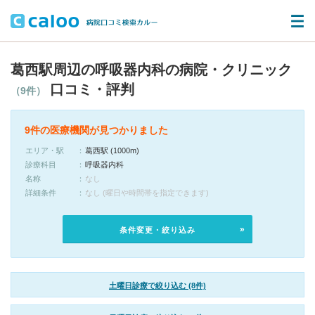
葛西駅周辺の呼吸器内科の病院・クリニック
口コミ・評判
（9件）
9件の医療機関が見つかりました
エリア・駅
葛西駅 (1000m)
診療科目
呼吸器内科
名称
なし
詳細条件
なし (曜日や時間帯を指定できます)
条件変更・絞り込み
土曜日診療で絞り込む (8件)