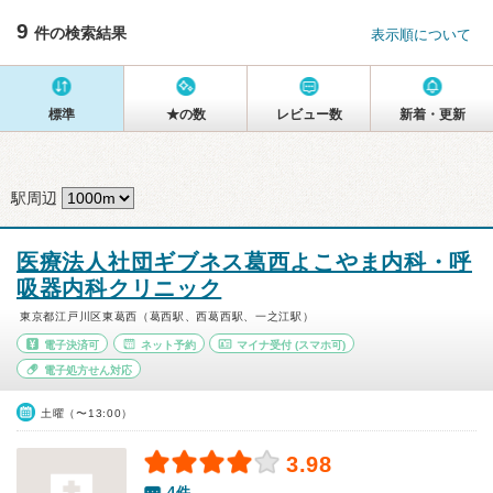
9
件の検索結果
表示順について
標準
★の数
レビュー数
新着・更新
駅周辺
医療法人社団ギブネス葛西よこやま内科・呼
吸器内科クリニック
東京都江戸川区東葛西（葛西駅、西葛西駅、一之江駅）
電子決済可
ネット予約
マイナ受付
(スマホ可)
電子処方せん対応
土曜（〜13:00）
3.98
4件