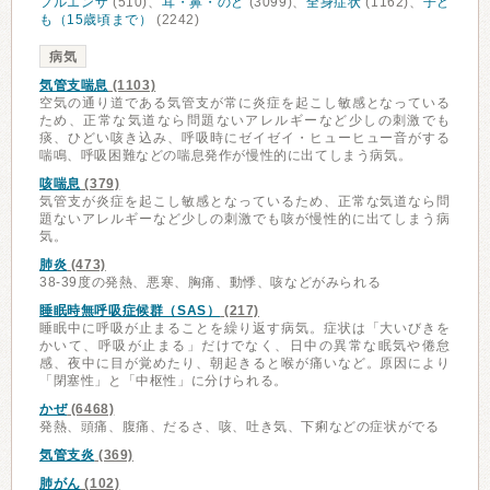
フルエンザ
(510)、
耳・鼻・のど
(3099)、
全身症状
(1162)、
子ど
も（15歳頃まで）
(2242)
病気
気管支喘息
(1103)
空気の通り道である気管支が常に炎症を起こし敏感となっている
ため、正常な気道なら問題ないアレルギーなど少しの刺激でも
痰、ひどい咳き込み、呼吸時にゼイゼイ・ヒューヒュー音がする
喘鳴、呼吸困難などの喘息発作が慢性的に出てしまう病気。
咳喘息
(379)
気管支が炎症を起こし敏感となっているため、正常な気道なら問
題ないアレルギーなど少しの刺激でも咳が慢性的に出てしまう病
気。
肺炎
(473)
38-39度の発熱、悪寒、胸痛、動悸、咳などがみられる
睡眠時無呼吸症候群（SAS）
(217)
睡眠中に呼吸が止まることを繰り返す病気。症状は「大いびきを
かいて、呼吸が止まる」だけでなく、日中の異常な眠気や倦怠
感、夜中に目が覚めたり、朝起きると喉が痛いなど。原因により
「閉塞性」と「中枢性」に分けられる。
かぜ
(6468)
発熱、頭痛、腹痛、だるさ、咳、吐き気、下痢などの症状がでる
気管支炎
(369)
肺がん
(102)