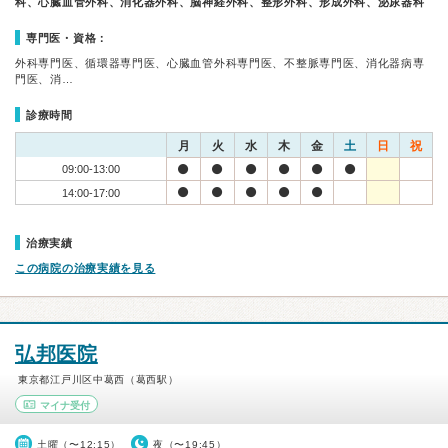
科、心臓血管外科、消化器外科、脳神経外科、整形外科、形成外科、泌尿器科
専門医・資格：
外科専門医、循環器専門医、心臓血管外科専門医、不整脈専門医、消化器病専
門医、消…
診療時間
月
火
水
木
金
土
日
祝
09:00-13:00
14:00-17:00
治療実績
この病院の治療実績を見る
弘邦医院
東京都江戸川区中葛西（葛西駅）
マイナ受付
土曜（〜12:15）
夜（〜19:45）