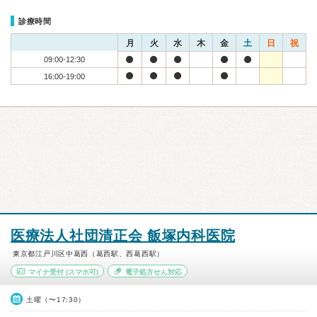
診療時間
月
火
水
木
金
土
日
祝
09:00-12:30
16:00-19:00
医療法人社団清正会 飯塚内科医院
東京都江戸川区中葛西（葛西駅、西葛西駅）
マイナ受付
(スマホ可)
電子処方せん対応
土曜（〜17:30）