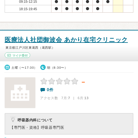
09:15-12:15
18:15-19:45
医療法人社団御波会 あかり在宅クリニック
東京都江戸川区東葛西（葛西駅）
マイナ受付
土曜（〜17:30）
朝（8:30〜）
－
0件
アクセス数 7月:
7
| 6月:
13
呼吸器内科について
【専門医・資格】
呼吸器専門医