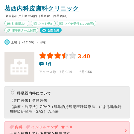
葛西内科皮膚科クリニック
東京都江戸川区中葛西（葛西駅、西葛西駅）
駐車場あり
ネット予約
マイナ受付
(スマホ可)
電子処方せん対応
女医在籍
土曜（〜12:30）・日曜
3.40
1件
アクセス数 7月:
114
| 6月:
156
呼吸器内科について
【専門外来】
禁煙外来
【診療・治療法】
CPAP（経鼻的持続陽圧呼吸療法）による睡眠時
無呼吸症候群（SAS）の治療
内科
インフルエンザ
5.0
土日も診療している貴重な病院です