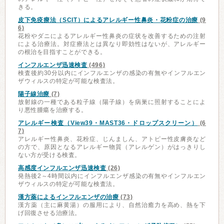
きる。
皮下免疫療法（SCIT）によるアレルギー性鼻炎・花粉症の治療
(9
6)
花粉やダニによるアレルギー性鼻炎の症状を改善するための注射
による治療法。対症療法とは異なり即効性はないが、アレルギー
の根治を目指すことができる。
インフルエンザ迅速検査
(496)
検査後約30分以内にインフルエンザの感染の有無やインフルエン
ザウィルスの特定が可能な検査法。
陽子線治療
(7)
放射線の一種である粒子線（陽子線）を病巣に照射することによ
り悪性腫瘍を治療する。
アレルギー検査（View39・MAST36・ドロップスクリーン）
(6
7)
アレルギー性鼻炎、花粉症、じんましん、アトピー性皮膚炎など
の方で、原因となるアレルギー物質（アレルゲン）がはっきりし
ない方が受ける検査。
高感度インフルエンザ迅速検査
(26)
発熱後2～4時間以内にインフルエンザ感染の有無やインフルエン
ザウィルスの特定が可能な検査法。
漢方薬によるインフルエンザの治療
(73)
漢方薬（主に麻黄湯）の服用により、自然治癒力を高め、熱を下
げ回復させる治療法。