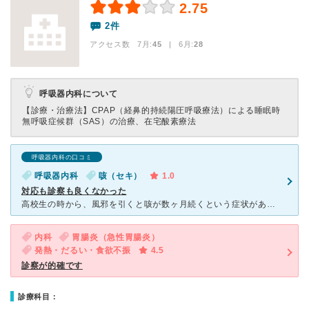
2.75
2件
アクセス数 7月:
45
| 6月:
28
呼吸器内科について
【診療・治療法】
CPAP（経鼻的持続陽圧呼吸療法）による睡眠時
無呼吸症候群（SAS）の治療、在宅酸素療法
呼吸器内科の口コミ
呼吸器内科
咳（セキ）
1.0
対応も診察も良くなかった
高校生の時から、風邪を引くと咳が数ヶ月続くという症状があり、ひどいときは咳をした瞬間吐きそうになったり、肋骨が折れそうな位痛くなったりした。 内科で薬をもらっても効かず、近所の呼吸器科を調べたら、呼
内科
胃腸炎（急性胃腸炎）
発熱・だるい・食欲不振
4.5
診察が的確です
診療科目：