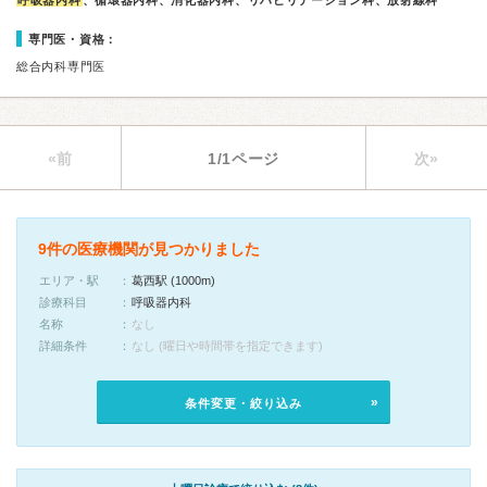
呼吸器内科
、循環器内科、消化器内科、リハビリテーション科、放射線科
専門医・資格：
総合内科専門医
«前
1/1ページ
次»
9件の医療機関が見つかりました
エリア・駅
葛西駅 (1000m)
診療科目
呼吸器内科
名称
なし
詳細条件
なし (曜日や時間帯を指定できます)
条件変更・絞り込み