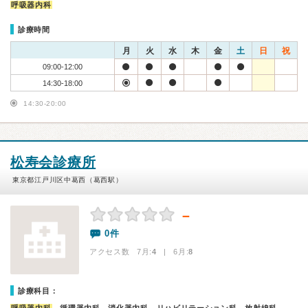
呼吸器内科
診療時間
月
火
水
木
金
土
日
祝
09:00-12:00
14:30-18:00
14:30-20:00
松寿会診療所
東京都江戸川区中葛西（葛西駅）
－
0件
アクセス数 7月:
4
| 6月:
8
診療科目：