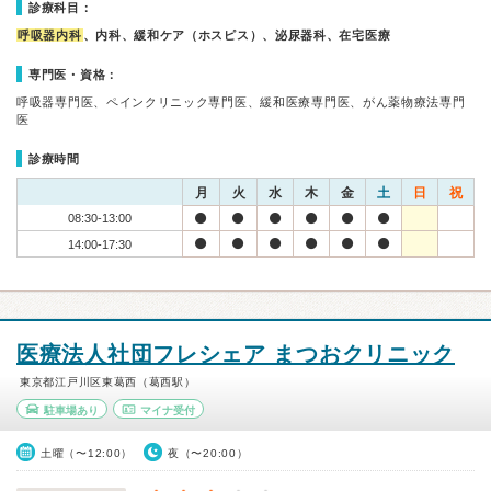
診療科目：
呼吸器内科
、内科、緩和ケア（ホスピス）、泌尿器科、在宅医療
専門医・資格：
呼吸器専門医、ペインクリニック専門医、緩和医療専門医、がん薬物療法専門
医
診療時間
月
火
水
木
金
土
日
祝
08:30-13:00
14:00-17:30
医療法人社団フレシェア まつおクリニック
東京都江戸川区東葛西（葛西駅）
駐車場あり
マイナ受付
土曜（〜12:00）
夜（〜20:00）