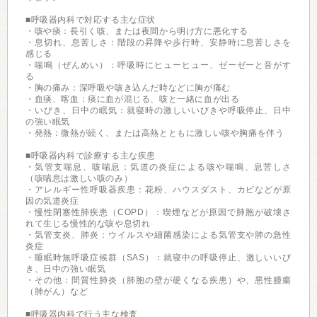
■呼吸器内科で対応する主な症状
・咳や痰：長引く咳、または夜間から明け方に悪化する
・息切れ、息苦しさ：階段の昇降や歩行時、安静時に息苦しさを
感じる
・喘鳴（ぜんめい）：呼吸時にヒューヒュー、ゼーゼーと音がす
る
・胸の痛み：深呼吸や咳き込んだ時などに胸が痛む
・血痰、喀血：痰に血が混じる、咳と一緒に血が出る
・いびき、日中の眠気：就寝時の激しいいびきや呼吸停止、日中
の強い眠気
・発熱：微熱が続く、または高熱とともに激しい咳や胸痛を伴う
■呼吸器内科で診療する主な疾患
・気管支喘息、咳喘息：気道の炎症による咳や喘鳴、息苦しさ
（咳喘息は激しい咳のみ）
・アレルギー性呼吸器疾患：花粉、ハウスダスト、カビなどが原
因の気道炎症
・慢性閉塞性肺疾患（COPD）：喫煙などが原因で肺胞が破壊さ
れて生じる慢性的な咳や息切れ
・気管支炎、肺炎：ウイルスや細菌感染による気管支や肺の急性
炎症
・睡眠時無呼吸症候群（SAS）：就寝中の呼吸停止、激しいいび
き、日中の強い眠気
・その他：間質性肺炎（肺胞の壁が硬くなる疾患）や、悪性腫瘍
（肺がん）など
■呼吸器内科で行う主な検査