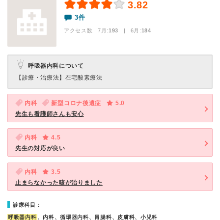
3.82
3件
アクセス数 7月:
193
| 6月:
184
呼吸器内科について
【診療・治療法】
在宅酸素療法
内科
新型コロナ後遺症
5.0
先生も看護師さんも安心
内科
4.5
先生の対応が良い
内科
3.5
止まらなかった咳が治りました
診療科目：
呼吸器内科
、内科、循環器内科、胃腸科、皮膚科、小児科