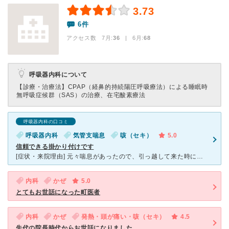
3.73
6件
アクセス数 7月:
36
| 6月:
68
呼吸器内科について
【診療・治療法】
CPAP（経鼻的持続陽圧呼吸療法）による睡眠時
無呼吸症候群（SAS）の治療、在宅酸素療法
呼吸器内科の口コミ
呼吸器内科
気管支喘息
咳（セキ）
5.0
信頼できる掛かり付けです
[症状・来院理由] 元々喘息があったので、引っ越して来た時に呼吸器科のある医院を探していて見つけました。 [医師の診断・治療法] 症状を説明し、更に質問や触診などで診察して下さいます。 また、
内科
かぜ
5.0
とてもお世話になった町医者
内科
かぜ
発熱・頭が痛い・咳（セキ）
4.5
先代の院長時代からお世話になりました