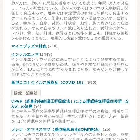
肺がんは、肺の中に悪性の腫瘍ができる疾患で、年間8万人が発症
し、7万人が死亡している。肺がんの多くはタバコや化学物質が関
係して発症するが、近年では喫煙習慣の有無に関係なく発生する
ケースも増えている。初期には症状がない場合が多いが、進行す
ると、咳や痰、血痰、発熱、呼吸苦、動悸、胸の痛みなどの症状
が現れる。がんが血液やリンパ液に入り込むと、反対側の肺やリ
ンパ節、骨、脳、肝臓、副腎などに転移を起こす。日頃から禁煙
を心掛けるとともに、定期的に検査を受けることが重要である。
マイコプラズマ肺炎
(208)
インフルエンザ
(2449)
インフルエンザウイルスに感染することによって発症する病気。
高熱、関節痛など全身症状の他、咳きや鼻水など風邪と似た症状
が出る。10日ほどで回復するがまれに肺炎、脳炎などを合併して
重症化することもある。
新型コロナウイルス感染症（COVID-19）
(590)
診療・治療法
CPAP（経鼻的持続陽圧呼吸療法）による睡眠時無呼吸症候群（S
AS）の治療
(94)
主に中等～重症の閉塞型睡眠時無呼吸症候群の治療法。機械で圧
力をかけた空気を鼻から気道（空気の通り道）に送り込み、気道
を広げて睡眠中の無呼吸を防止する。
ゾレア・オマリズマブ（重症喘息患者の注射療法）
(26)
ゾレアは炎症の原因であるアレルギー反応の元を抑える薬。重症
のアレルギー性（アトピー性）ぜんそく患者の症状緩和が期待で