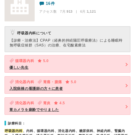
16件
アクセス数 7月:
913
| 6月:
1,121
呼吸器内科について
【診療・治療法】
CPAP（経鼻的持続陽圧呼吸療法）による睡眠時
無呼吸症候群（SAS）の治療、在宅酸素療法
循環器内科
5.0
優しい先生
消化器内科
胃痛・腹痛
5.0
入院病棟の看護師の方々に患者
消化器内科
胃炎
4.5
胃カメラを麻酔でやりました
診療科目：
呼吸器内科
、内科、循環器内科、消化器内科、糖尿病科、神経内科、腎臓内