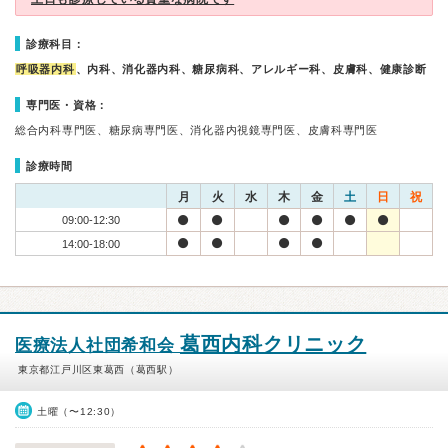
診療科目：
呼吸器内科
、内科、消化器内科、糖尿病科、アレルギー科、皮膚科、健康診断
専門医・資格：
総合内科専門医、糖尿病専門医、消化器内視鏡専門医、皮膚科専門医
診療時間
月
火
水
木
金
土
日
祝
09:00-12:30
14:00-18:00
葛西内科クリニック
医療法人社団希和会
東京都江戸川区東葛西（葛西駅）
土曜（〜12:30）