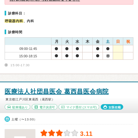
診療科目：
呼吸器内科
、内科
診療時間
月
火
水
木
金
土
日
祝
09:00-11:45
15:00-18:15
15:00-17:30
医療法人社団昌医会 葛西昌医会病院
東京都江戸川区東葛西（葛西駅）
駐車場あり
電子決済可
マイナ受付
(スマホ可)
女医在籍
土曜（〜13:00）
3.11