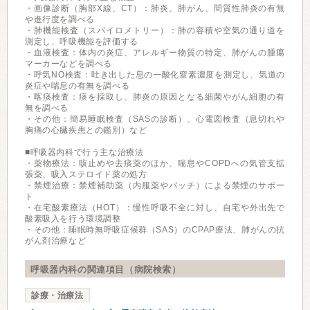
・画像診断（胸部X線、CT）：肺炎、肺がん、間質性肺炎の有無
や進行度を調べる
・肺機能検査（スパイロメトリー）：肺の容積や空気の通り道を
測定し、呼吸機能を評価する
・血液検査：体内の炎症、アレルギー物質の特定、肺がんの腫瘍
マーカーなどを調べる
・呼気NO検査：吐き出した息の一酸化窒素濃度を測定し、気道の
炎症や喘息の有無を調べる
・喀痰検査：痰を採取し、肺炎の原因となる細菌やがん細胞の有
無を調べる
・その他：簡易睡眠検査（SASの診断）、心電図検査（息切れや
胸痛の心臓疾患との鑑別）など
■呼吸器内科で行う主な治療法
・薬物療法：咳止めや去痰薬のほか、喘息やCOPDへの気管支拡
張薬、吸入ステロイド薬の処方
・禁煙治療：禁煙補助薬（内服薬やパッチ）による禁煙のサポー
ト
・在宅酸素療法（HOT）：慢性呼吸不全に対し、自宅や外出先で
酸素吸入を行う環境調整
・その他：睡眠時無呼吸症候群（SAS）のCPAP療法、肺がんの抗
がん剤治療など
呼吸器内科の関連項目（病院検索）
診療・治療法