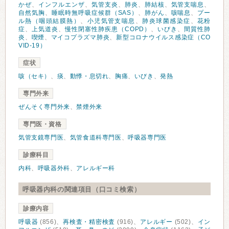
かぜ
、
インフルエンザ
、
気管支炎
、
肺炎
、
肺結核
、
気管支喘息
、
自然気胸
、
睡眠時無呼吸症候群（SAS）
、
肺がん
、
咳喘息
、
プー
ル熱（咽頭結膜熱）
、
小児気管支喘息
、
肺炎球菌感染症
、
花粉
症
、
上気道炎
、
慢性閉塞性肺疾患（COPD）
、
いびき
、
間質性肺
炎
、
喫煙
、
マイコプラズマ肺炎
、
新型コロナウイルス感染症（CO
VID-19）
症状
咳（セキ）
、
痰
、
動悸・息切れ
、
胸痛
、
いびき
、
発熱
専門外来
ぜんそく専門外来
、
禁煙外来
専門医・資格
気管支鏡専門医
、
気管食道科専門医
、
呼吸器専門医
診療科目
内科
、
呼吸器外科
、
アレルギー科
呼吸器内科の関連項目（口コミ検索）
診療内容
呼吸器
(856)、
再検査・精密検査
(916)、
アレルギー
(502)、
イン