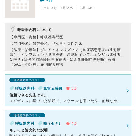
アクセス数 7月:
275
| 6月:
249
呼吸器内科について
【専門医・資格】
呼吸器専門医
【専門外来】
禁煙外来、ぜんそく専門外来
【診療・治療法】
ゾレア・オマリズマブ（重症喘息患者の注射療
法）、インフルエンザ迅速検査、高感度インフルエンザ迅速検査、
CPAP（経鼻的持続陽圧呼吸療法）による睡眠時無呼吸症候群
（SAS）の治療、在宅酸素療法
呼吸器内科の口コミ
呼吸器内科
気管支喘息
5.0
信頼できる先生です。
エビデンスに基づいた診断で、スケールを用いたり、的確な検査や丁寧な診察で、非常に信頼出来る先生です。 投薬も、漫然と同じ処方を続けるのではなく、症状に合わせて増減したり種類を変えてくれるので無駄
呼吸器内科の口コミ
呼吸器内科
咳（セキ）
4.0
ちょっと論文的な説明