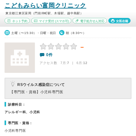
こどもみらい富岡クリニック
東京都江東区富岡（門前仲町駅、木場駅、越中島駅）
ネット予約
マイナ受付
(スマホ可)
電子処方せん対応
女医在籍
土曜（〜15:30）・日曜・祝日
朝（8:30〜）
－
0件
アクセス数 7月:
7
| 6月:
12
RSウイルス感染症について
【専門医・資格】
小児科専門医
診療科目：
アレルギー科、小児科
専門医・資格：
小児科専門医