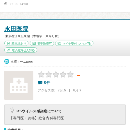
09:00-14:00
永田医院
東京都江東区東陽（木場駅、東陽町駅）
駐車場あり
電子決済可
マイナ受付
(スマホ可)
電子処方せん対応
土曜（〜12:00）
－
0件
アクセス数 7月:
5
| 6月:
7
RSウイルス感染症について
【専門医・資格】
総合内科専門医