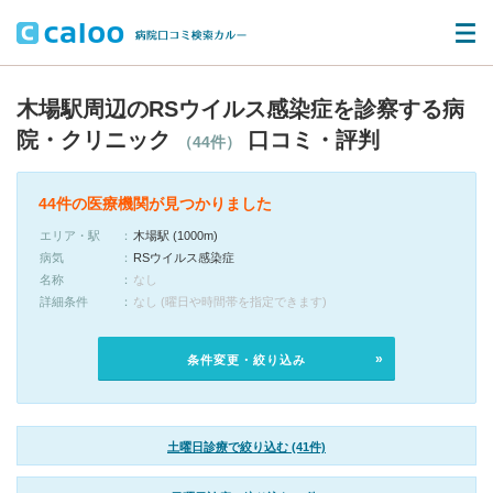
木場駅周辺のRSウイルス感染症を診察する病
院・クリニック
口コミ・評判
（44件）
44件の医療機関が見つかりました
エリア・駅
木場駅 (1000m)
病気
RSウイルス感染症
名称
なし
詳細条件
なし (曜日や時間帯を指定できます)
条件変更・絞り込み
土曜日診療で絞り込む (41件)