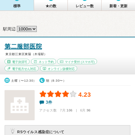
標準
★の数
レビュー数
新着・更新
駅周辺
第二服部医院
東京都江東区東陽（木場駅）
電子決済可
ネット予約
マイナ受付
(スマホ可)
電子処方せん対応
オンライン診療対応
土曜（〜12:30）
朝（8:30〜）
4.23
3件
アクセス数 7月:
106
| 6月:
96
RSウイルス感染症について