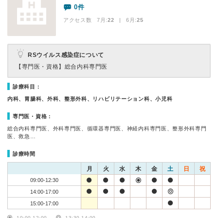
0件
アクセス数 7月:
22
| 6月:
25
RSウイルス感染症について
【専門医・資格】
総合内科専門医
診療科目：
内科、胃腸科、外科、整形外科、リハビリテーション科、小児科
専門医・資格：
総合内科専門医、外科専門医、循環器専門医、神経内科専門医、整形外科専門
医、救急…
診療時間
月
火
水
木
金
土
日
祝
09:00-12:30
14:00-17:00
15:00-17:00
10:00-12:00
13:30-14:00