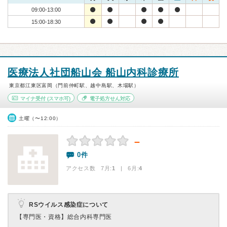
09:00-13:00
15:00-18:30
医療法人社団船山会 船山内科診療所
東京都江東区富岡（門前仲町駅、越中島駅、木場駅）
マイナ受付
(スマホ可)
電子処方せん対応
土曜（〜12:00）
－
0件
アクセス数 7月:
1
| 6月:
4
RSウイルス感染症について
【専門医・資格】
総合内科専門医