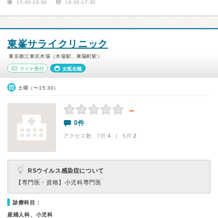
15:00-18:00
16:00-17:30
東峯サライクリニック
東京都江東区木場（木場駅、東陽町駅）
マイナ受付
女医在籍
土曜（〜15:30）
－
0件
アクセス数 7月:
4
| 6月:
2
RSウイルス感染症について
【専門医・資格】
小児科専門医
診療科目：
産婦人科、小児科