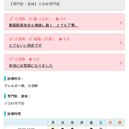
【専門医・資格】
小児科専門医
小児科
咳（セキ）
5.0
新医院長先生も相談し易く、とても丁寧。
小児科
発熱（子供）
5.0
とてもいい先生です
小児科
4.5
本当にお世話になりました
診療科目：
アレルギー科、小児科
専門医・資格：
小児科専門医
診療時間
月
火
水
木
金
土
日
祝