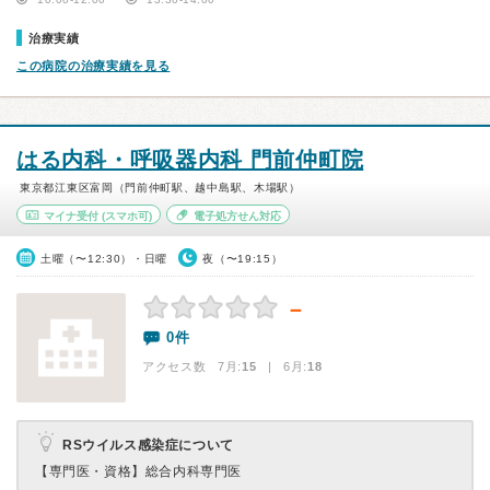
治療実績
この病院の治療実績を見る
はる内科・呼吸器内科 門前仲町院
東京都江東区富岡（門前仲町駅、越中島駅、木場駅）
マイナ受付
(スマホ可)
電子処方せん対応
土曜（〜12:30）・日曜
夜（〜19:15）
－
0件
アクセス数 7月:
15
| 6月:
18
RSウイルス感染症について
【専門医・資格】
総合内科専門医