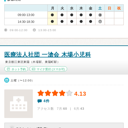
月
火
水
木
金
土
日
祝
09:00-13:00
14:30-18:30
09:00-12:00
13:00-15:00
医療法人社団 一滄会 木場小児科
東京都江東区東陽（木場駅、東陽町駅）
ネット予約
マイナ受付
(スマホ可)
土曜（〜12:00）
4.13
4件
アクセス数 7月:
60
| 6月:
43