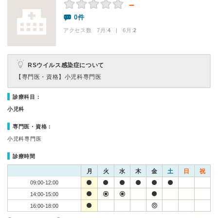
－
0件
アクセス数 7月:
4
| 6月:
2
RSウイルス感染症について
【専門医・資格】
小児科専門医
診療科目：
小児科
専門医・資格：
小児科専門医
診療時間
月
火
水
木
金
土
日
祝
09:00-12:00
14:00-15:00
16:00-18:00