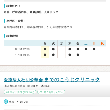
診療科目：
内科、呼吸器内科、健康診断、人間ドック
専門医・資格：
総合内科専門医、呼吸器専門医、がん薬物療法専門医
診療時間
月
火
水
木
金
土
日
祝
09:00-12:30
15:30-19:15
までのこうじクリニック
医療法人社団公華会
東京都江東区東陽（東陽町駅、木場駅）
マイナ受付
(スマホ可)
電子処方せん対応
土曜（〜15:00）