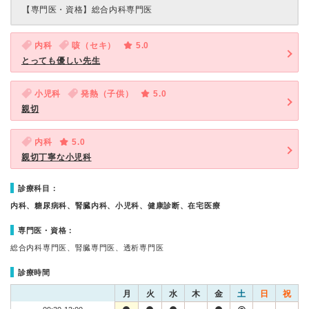
【専門医・資格】
総合内科専門医
内科
咳（セキ）
5.0
とっても優しい先生
小児科
発熱（子供）
5.0
親切
内科
5.0
親切丁寧な小児科
診療科目：
内科、糖尿病科、腎臓内科、小児科、健康診断、在宅医療
専門医・資格：
総合内科専門医、腎臓専門医、透析専門医
診療時間
月
火
水
木
金
土
日
祝