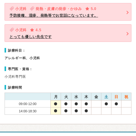
小児科
発熱・皮膚の発疹・かゆみ
5.0
予防接種、湿疹、発熱等でお世話になっています。
小児科
4.5
とっても優しい先生です
診療科目：
アレルギー科、小児科
専門医・資格：
小児科専門医
診療時間
月
火
水
木
金
土
日
祝
09:00-12:00
14:00-18:30