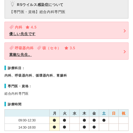
RSウイルス感染症について
【専門医・資格】
総合内科専門医
内科
4.5
優しい先生です
呼吸器内科
咳（セキ）
3.5
素敵な先生。
診療科目：
内科、呼吸器内科、循環器内科、胃腸科
専門医・資格：
総合内科専門医
診療時間
月
火
水
木
金
土
日
祝
09:00-12:30
14:30-18:00