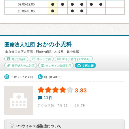
09:00-12:00
15:00-18:00
おかの小児科
医療法人社団
東京都江東区古石場（門前仲町駅、木場駅、越中島駅）
電子決済可
ネット予約
マイナ受付
(スマホ可)
電子処方せん対応
オンライン診療対応
女医在籍
土曜（〜12:40）
朝（8:40〜）
3.83
11件
アクセス数 7月:
63
| 6月:
79
RSウイルス感染症について