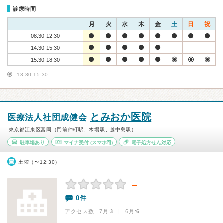
診療時間
月
火
水
木
金
土
日
祝
08:30-12:30
14:30-15:30
15:30-18:30
13:30-15:30
とみおか医院
医療法人社団成健会
東京都江東区富岡（門前仲町駅、木場駅、越中島駅）
駐車場あり
マイナ受付
(スマホ可)
電子処方せん対応
土曜（〜12:30）
－
0件
アクセス数 7月:
3
| 6月:
6