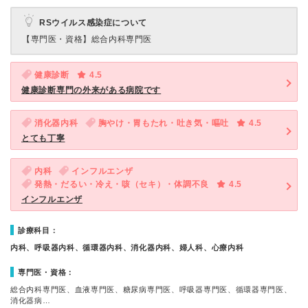
RSウイルス感染症について
【専門医・資格】
総合内科専門医
健康診断
4.5
健康診断専門の外来がある病院です
消化器内科
胸やけ・胃もたれ・吐き気・嘔吐
4.5
とても丁寧
内科
インフルエンザ
発熱・だるい・冷え・咳（セキ）・体調不良
4.5
インフルエンザ
診療科目：
内科、呼吸器内科、循環器内科、消化器内科、婦人科、心療内科
専門医・資格：
総合内科専門医、血液専門医、糖尿病専門医、呼吸器専門医、循環器専門医、
消化器病…