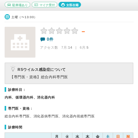
駐車場あり
マイナ受付
女医在籍
土曜（〜13:00）
－
0件
アクセス数 7月:
14
| 6月:
5
RSウイルス感染症について
【専門医・資格】
総合内科専門医
診療科目：
内科、循環器内科、消化器内科
専門医・資格：
総合内科専門医、消化器病専門医、消化器内視鏡専門医
診療時間
月
火
水
木
金
土
日
祝