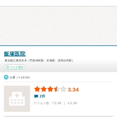
飯塚医院
東京都江東区冬木（門前仲町駅、木場駅、清澄白河駅）
マイナ受付
土曜（〜14:00）
3.34
2件
アクセス数 7月:
30
| 6月:
30