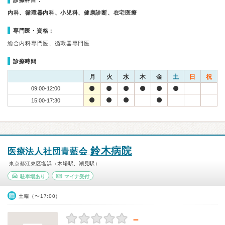
診療科目：
内科、循環器内科、小児科、健康診断、在宅医療
専門医・資格：
総合内科専門医、循環器専門医
診療時間
月
火
水
木
金
土
日
祝
09:00-12:00
15:00-17:30
鈴木病院
医療法人社団青藍会
東京都江東区塩浜（木場駅、潮見駅）
駐車場あり
マイナ受付
土曜（〜17:00）
－