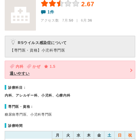
2.67
1件
アクセス数 7月:
50
| 6月:
36
RSウイルス感染症について
【専門医・資格】
小児科専門医
内科
かぜ
1.5
通いやすい
診療科目：
内科、アレルギー科、小児科、心療内科
専門医・資格：
糖尿病専門医、小児科専門医
診療時間
月
火
水
木
金
土
日
祝