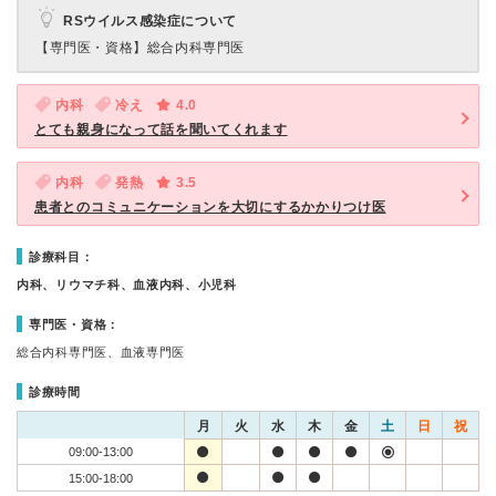
RSウイルス感染症について
【専門医・資格】
総合内科専門医
内科
冷え
4.0
とても親身になって話を聞いてくれます
内科
発熱
3.5
患者とのコミュニケーションを大切にするかかりつけ医
診療科目：
内科、リウマチ科、血液内科、小児科
専門医・資格：
総合内科専門医、血液専門医
診療時間
月
火
水
木
金
土
日
祝
09:00-13:00
15:00-18:00