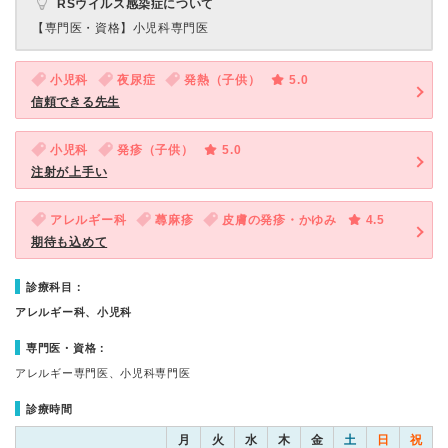
RSウイルス感染症について
【専門医・資格】
小児科専門医
小児科
夜尿症
発熱（子供）
5.0
信頼できる先生
小児科
発疹（子供）
5.0
注射が上手い
アレルギー科
蕁麻疹
皮膚の発疹・かゆみ
4.5
期待も込めて
診療科目：
アレルギー科、小児科
専門医・資格：
アレルギー専門医、小児科専門医
診療時間
月
火
水
木
金
土
日
祝