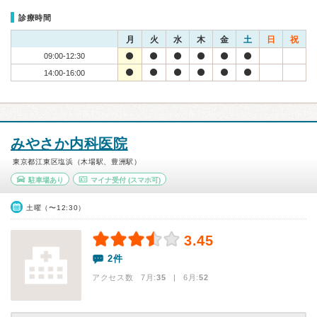
診療時間
月
火
水
木
金
土
日
祝
09:00-12:30
14:00-16:00
みやさか内科医院
東京都江東区塩浜（木場駅、豊洲駅）
駐車場あり
マイナ受付
(スマホ可)
土曜（〜12:30）
3.45
2件
アクセス数 7月:
35
| 6月:
52