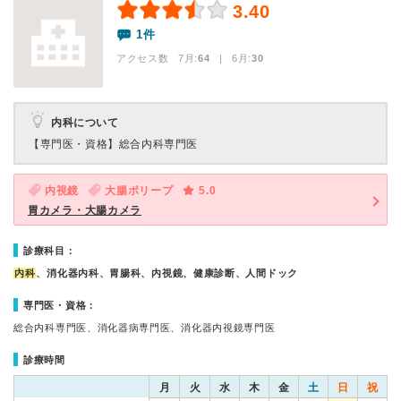
3.40
1件
アクセス数 7月:
64
| 6月:
30
内科について
【専門医・資格】
総合内科専門医
内視鏡
大腸ポリープ
5.0
胃カメラ・大腸カメラ
診療科目：
内科
、消化器内科、胃腸科、内視鏡、健康診断、人間ドック
専門医・資格：
総合内科専門医、消化器病専門医、消化器内視鏡専門医
診療時間
月
火
水
木
金
土
日
祝