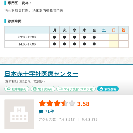
専門医・資格：
消化器病専門医、消化器内視鏡専門医
診療時間
月
火
水
木
金
土
日
祝
09:00-13:00
14:00-17:00
日本赤十字社医療センター
東京都渋谷区広尾（広尾駅）
駐車場あり
電子決済可
マイナ受付
(スマホ可)
女医在籍
3.58
71件
アクセス数 7月:
2,517
| 6月:
2,795