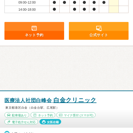
09:00-12:00
14:00-18:00
ネット予約
公式サイト
白金クリニック
医療法人社団白峰会
東京都港区白金（白金台駅、広尾駅）
駐車場あり
ネット予約
マイナ受付
(スマホ可)
電子処方せん対応
女医在籍