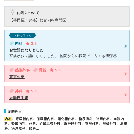
内科について
【専門医・資格】
総合内科専門医
内科の口コミ
内科
3.5
お世話になりました
家族がお世話になりました。 他院からの転院で、古くも清潔感があり綺麗な施設でした。 駐車場もあります。 入院をしていました。看護師さんも先生も良い方が多かった印象です。 ただ、喉が渇いた時に誤
整形外科
骨折
5.0
東京の要
外科
5.0
大腸癌手術
診療科目：
内科
、呼吸器内科、循環器内科、消化器内科、糖尿病科、神経内科、血液内
科、腎臓内科、外科、心臓血管外科、脳神経外科、整形外科、形成外科、皮膚
科、泌尿器科、眼科…