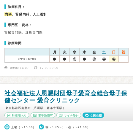
診療科目：
内科
、腎臓内科、人工透析
専門医・資格：
腎臓専門医、透析専門医
診療時間
月
火
水
木
金
土
日
祝
09:00-18:00
09:00-14:00
17:00-22:00
社会福祉法人恩賜財団母子愛育会総合母子保
健センター 愛育クリニック
東京都港区南麻布（広尾駅、麻布十番駅）
駐車場あり
電子決済可
マイナ受付
女医在籍
土曜（〜15:00）
朝（8:45〜）・夜（〜21:00）