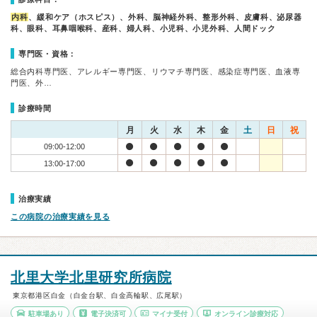
内科
、緩和ケア（ホスピス）、外科、脳神経外科、整形外科、皮膚科、泌尿器
科、眼科、耳鼻咽喉科、産科、婦人科、小児科、小児外科、人間ドック
専門医・資格：
総合内科専門医、アレルギー専門医、リウマチ専門医、感染症専門医、血液専
門医、外…
診療時間
月
火
水
木
金
土
日
祝
09:00-12:00
13:00-17:00
治療実績
この病院の治療実績を見る
北里大学北里研究所病院
東京都港区白金（白金台駅、白金高輪駅、広尾駅）
駐車場あり
電子決済可
マイナ受付
オンライン診療対応