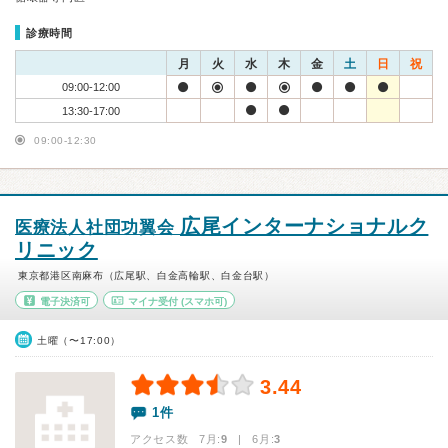
診療時間
月
火
水
木
金
土
日
祝
09:00-12:00
13:30-17:00
09:00-12:30
広尾インターナショナルク
医療法人社団功翼会
リニック
東京都港区南麻布（広尾駅、白金高輪駅、白金台駅）
電子決済可
マイナ受付
(スマホ可)
土曜（〜17:00）
3.44
1件
アクセス数 7月:
9
| 6月:
3