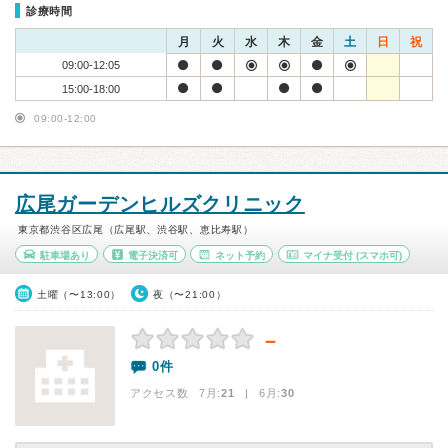
診療時間
月
火
水
木
金
土
日
祝
09:00-12:05
15:00-18:00
09:00-12:00
広尾ガーデンヒルズクリニック
東京都渋谷区広尾（広尾駅、渋谷駅、恵比寿駅）
駐車場あり
電子決済可
ネット予約
マイナ受付
(スマホ可)
土曜（〜13:00）
夜（〜21:00）
－
0件
アクセス数 7月:
21
| 6月:
30