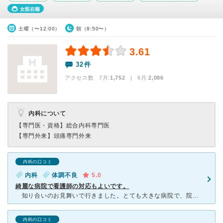
女医在籍
土曜（〜12:00）
朝（8:50〜）
3.61
32件
アクセス数 7月:
1,752
| 6月:
2,086
内科について
【専門医・資格】
総合内科専門医
【専門外来】
頭痛専門外来
内科の口コミ
内科
体調不良
5.0
綺麗な病院で看護師の対応もよいです。
知り合いのお見舞いで行きました。とても大きな病院で、院内も綺麗です。 面会の手続きもスムーズで受付の人の感じもよかったです。看護師は定期的にきちんと見回りにきているようです。 知り合いは４人
内科の口コミ