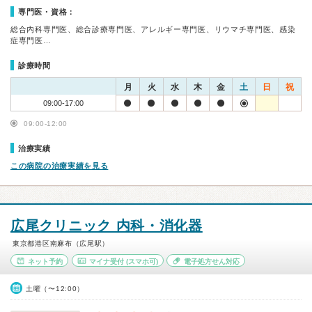
専門医・資格：
総合内科専門医、総合診療専門医、アレルギー専門医、リウマチ専門医、感染
症専門医…
診療時間
月
火
水
木
金
土
日
祝
09:00-17:00
09:00-12:00
治療実績
この病院の治療実績を見る
広尾クリニック 内科・消化器
東京都港区南麻布（広尾駅）
ネット予約
マイナ受付
(スマホ可)
電子処方せん対応
土曜（〜12:00）