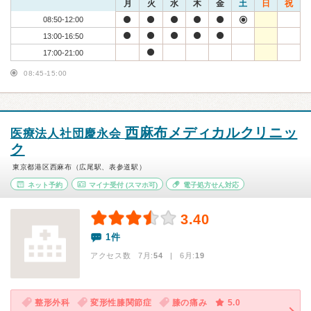
月
火
水
木
金
土
日
祝
08:50-12:00
13:00-16:50
17:00-21:00
08:45-15:00
西麻布メディカルクリニッ
医療法人社団慶永会
ク
東京都港区西麻布（広尾駅、表参道駅）
ネット予約
マイナ受付
(スマホ可)
電子処方せん対応
3.40
1件
アクセス数 7月:
54
| 6月:
19
整形外科
変形性膝関節症
膝の痛み
5.0