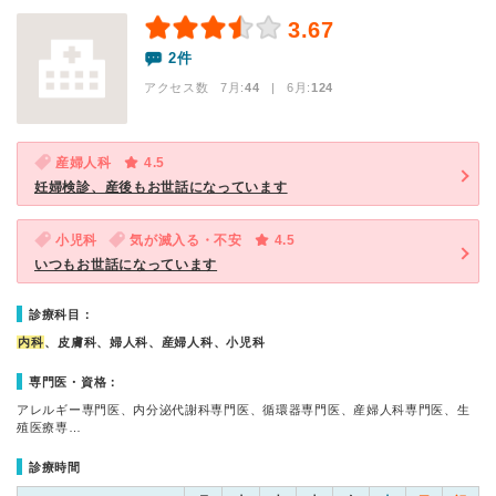
3.67
2件
アクセス数 7月:
44
| 6月:
124
産婦人科
4.5
妊婦検診、産後もお世話になっています
小児科
気が滅入る・不安
4.5
いつもお世話になっています
診療科目：
内科
、皮膚科、婦人科、産婦人科、小児科
専門医・資格：
アレルギー専門医、内分泌代謝科専門医、循環器専門医、産婦人科専門医、生
殖医療専…
診療時間