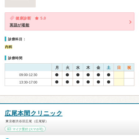
健康診断
5.0
英語が堪能
診療科目：
内科
診療時間
月
火
水
木
金
土
日
祝
09:00-12:30
13:30-17:00
広尾本間クリニック
東京都渋谷区広尾（広尾駅）
マイナ受付
(スマホ可)