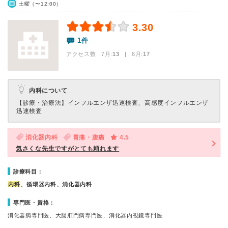
土曜（〜12:00）
3.30
1件
アクセス数 7月:
13
| 6月:
17
内科について
【診療・治療法】
インフルエンザ迅速検査、高感度インフルエンザ
迅速検査
消化器内科
胃痛・腹痛
4.5
気さくな先生ですがとても頼れます
診療科目：
内科
、循環器内科、消化器内科
専門医・資格：
消化器病専門医、大腸肛門病専門医、消化器内視鏡専門医