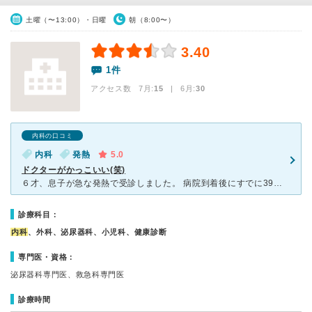
土曜（〜13:00）・日曜
朝（8:00〜）
3.40
1件
アクセス数 7月:
15
| 6月:
30
内科の口コミ
内科
発熱
5.0
ドクターがかっこいい(笑)
６才、息子が急な発熱で受診しました。 病院到着後にすでに39度まで上がっていたのですぐにインフルエンザの検査を。 看護師さんが手早く検査をしてくれたのですが、上手なようで息子も騒ぐことなく検査を終
診療科目：
内科
、外科、泌尿器科、小児科、健康診断
専門医・資格：
泌尿器科専門医、救急科専門医
診療時間