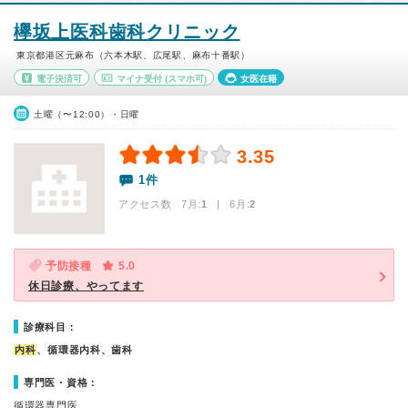
欅坂上医科歯科クリニック
東京都港区元麻布（六本木駅、広尾駅、麻布十番駅）
電子決済可
マイナ受付
(スマホ可)
女医在籍
土曜（〜12:00）・日曜
3.35
1件
アクセス数 7月:
1
| 6月:
2
予防接種
5.0
休日診療、やってます
診療科目：
内科
、循環器内科、歯科
専門医・資格：
循環器専門医