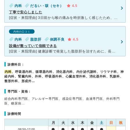
内科
だるい・咳（セキ）
4.5
丁寧で安心しました
[症状・来院理由] 3日前から喉の痛みを時折激しく感じたため、こちらにお世話になりました。熱などは出ていないため、 知人の通院していたこちらの病院で、症状を確認したく行きました。 [医師の診断・
内科の口コミ
内科
脂肪肝
体調不良
4.5
設備が整っていて信頼できる
[症状・来院理由] 健康診断で発覚した脂肪肝を治すために、長らく通院しています。主に血液検査・内科の診察・投薬を受けていますが、これまでに肝機能エコー、そして栄養士の栄養指導も受けました。 [医師
診療科目：
内科
、呼吸器内科、循環器内科、消化器内科、内分泌代謝科、リウマチ科、神
経内科、腎臓内科、外科、呼吸器外科、心臓血管外科、消化器外科、乳腺科、
整形外科、形成外…
専門医・資格：
総合内科専門医、アレルギー専門医、感染症専門医、血液専門医、外科専門
医、糖尿病…
診療時間
月
火
水
木
金
土
日
祝
08:50-12:00