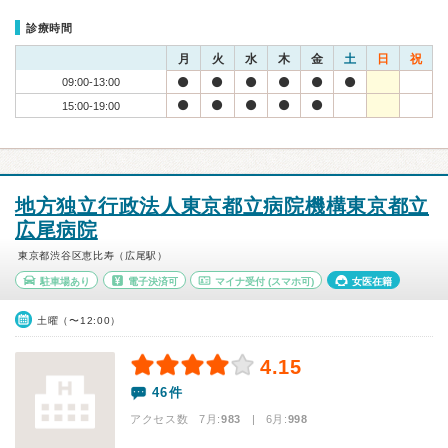
診療時間
月
火
水
木
金
土
日
祝
09:00-13:00
15:00-19:00
地方独立行政法人東京都立病院機構東京都立
広尾病院
東京都渋谷区恵比寿（広尾駅）
駐車場あり
電子決済可
マイナ受付
(スマホ可)
女医在籍
土曜（〜12:00）
4.15
46件
アクセス数 7月:
983
| 6月:
998