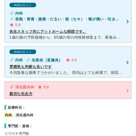
内科の口コミ
内科
発熱・胃痛・腹痛・だるい・咳（セキ）・喉が痛い・吐き気・嘔吐・体調不良・急性の下痢
5.0
先生スタッフ共にアットホームな病院です。
1歳の娘の予防接種から、60歳の母の内視鏡検査まで、家族みんなでお世話になっております。一度、午前中の診療時間を過ぎていましたが、急な胃の痛みで伺った際も、嫌な顔せずに皆さんが優しくしてくださり、診察
内科の口コミ
内科
虫垂炎（盲腸炎）
4.5
雰囲気も判断も良いです
今回急激な腹痛でうかがいました。 院内はとても綺麗で、病院によくある真っ白な無機質感がなく、茶色メインの温かみのある雰囲気です。 先生は少しおちゃめ(？)で、話しやすいです。診察がとても的確且つ迅
消化器内科
5.0
親切な先生方
診療科目：
内科
、消化器内科
専門医・資格：
リウマチ専門医