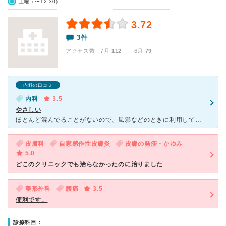
土曜（〜12:30）
3.72
3件
アクセス数 7月:
112
| 6月:
79
内科の口コミ
内科
3.5
やさしい
ほとんど混んでることがないので、風邪などのときに利用しています。 内科の先生がいないときもあるので、重い症状の時はあまり頼りにならないかもしれません。 院内はキレイで清潔感があります。 先生は優
皮膚科
自家感作性皮膚炎
皮膚の発疹・かゆみ
5.0
どこのクリニックでも治らなかったのに治りました
整形外科
腰痛
3.5
便利です。
診療科目：