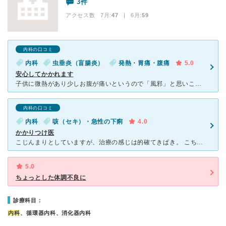
3件
アクセス数 7月:
47
| 6月:
59
内科の口コミ
内科
虫垂炎（盲腸炎）
発熱・胃痛・腹痛
5.0
安心してかかれます
子供に微熱があり少しお腹が痛いというので「風邪」と思いこちらを受診。 子供相手の問診であったのに、何か気づいたのかお腹の触診に移行。 予想もしていなかった虫垂炎という疑い。その後ケンケンをさせたり
内科の口コミ
内科
咳（セキ）・急性の下痢
4.0
かかりつけ医
こじんまりとしていますが、治療の感じは的確てきぱき。 こちらの話や不安は親身になって聞いてくださいます。 風邪や体調不良時のかかりつけ医としてお世話になっています。 薬局も道路のすぐ向かい側にあ
5.0
ちょっとした体調不良に
診療科目：
内科
、循環器内科、消化器内科