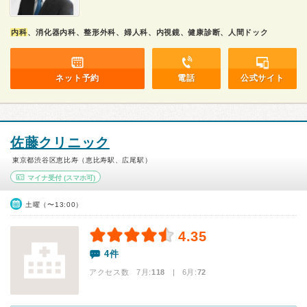
内科
、消化器内科、整形外科、婦人科、内視鏡、健康診断、人間ドック
ネット予約
電話
公式サイト
佐藤クリニック
東京都渋谷区恵比寿（恵比寿駅、広尾駅）
マイナ受付
(スマホ可)
土曜（〜13:00）
4.35
4件
アクセス数 7月:
118
| 6月:
72