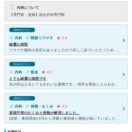
内科について
【専門医・資格】
総合内科専門医
内科の口コミ
内科
関節リウマチ
5.0
綺麗な病院
リウマチ陽性の反応がありましたので詳しく診ていただくために予約、伺いました。 問診票の記入に時間がかかりますので予約の30分以上前に着いていたほうが安心です。 誠実丁寧な先生で安心して受診出来まし
内科の口コミ
内科
貧血
4.5
とても綺麗な病院です
光の沢山入るとてもきれいな建物です。 何科を受診したらわからない場合は入口付近のボランティアの 方が相談に乗って下さいます。 総合病院なので貧血が酷く受診すると 他の科も紹介してくれてるし
内科の口コミ
内科
発熱・むくみ
4.5
原因不明のむくみと発熱が解消しました。
[症状・来院理由] 8月から浮腫と倦怠感と微熱が続いていました。市販の女性向け漢方を服用してみたり、トイレの回数を増やしたりしましたが、解消されず、これと行った原因も思い当たらな良けれど、とにかくな
診療科目：