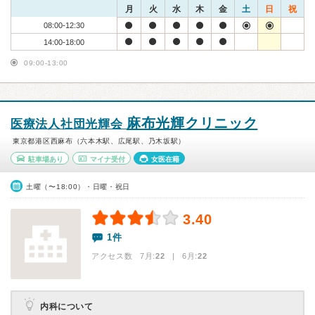
月
火
水
木
金
土
日
祝
08:00-12:30
14:00-18:00
09:00-13:00
麻布光輝クリニック
医療法人社団光輝会
東京都港区西麻布（六本木駅、広尾駅、乃木坂駅）
駐車場あり
マイナ受付
女医在籍
土曜（〜18:00）・日曜・祝日
3.40
1件
アクセス数 7月:
22
| 6月:
22
内科について