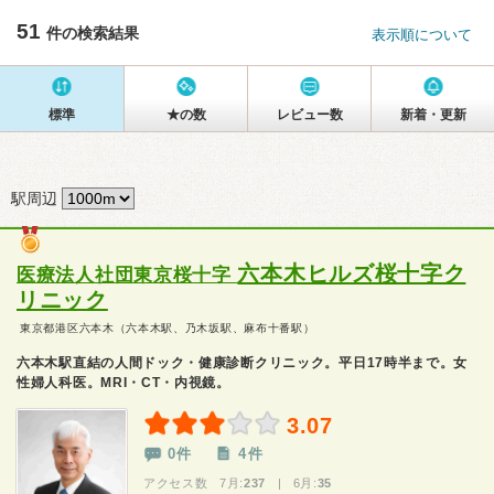
51
件の検索結果
表示順について
標準
★の数
レビュー数
新着・更新
駅周辺
六本木ヒルズ桜十字ク
医療法人社団東京桜十字
リニック
東京都港区六本木（六本木駅、乃木坂駅、麻布十番駅）
六本木駅直結の人間ドック・健康診断クリニック。平日17時半まで。女
性婦人科医。MRI・CT・内視鏡。
3.07
0件
4件
アクセス数 7月:
237
| 6月:
35