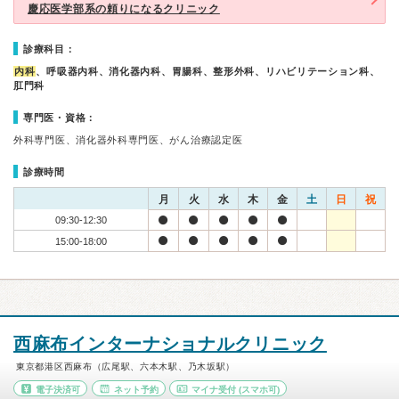
慶応医学部系の頼りになるクリニック
診療科目：
内科
、呼吸器内科、消化器内科、胃腸科、整形外科、リハビリテーション科、
肛門科
専門医・資格：
外科専門医、消化器外科専門医、がん治療認定医
診療時間
月
火
水
木
金
土
日
祝
09:30-12:30
15:00-18:00
西麻布インターナショナルクリニック
東京都港区西麻布（広尾駅、六本木駅、乃木坂駅）
電子決済可
ネット予約
マイナ受付
(スマホ可)