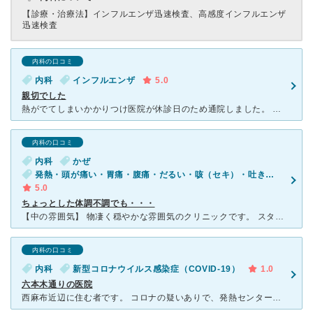
【診療・治療法】
インフルエンザ迅速検査、高感度インフルエンザ
迅速検査
内科の口コミ
内科
インフルエンザ
5.0
親切でした
熱がでてしまいかかりつけ医院が休診日のため通院しました。 インフルとコロナの検査の結果からインフル陽性でしたが、先生もよく話を聞いてくださるし受付やスタッフも物腰柔らかく、とても親切でした。 流れ
内科の口コミ
内科
かぜ
発熱・頭が痛い・胃痛・腹痛・だるい・咳（セキ）・吐き気・嘔吐・体調不良・鼻のつまり
5.0
ちょっとした体調不調でも・・・
【中の雰囲気】 物凄く穏やかな雰囲気のクリニックです。 スタッフの方もとても感じが良いです。 先生は、大した症状でなくてもとても真剣に耳を傾けてくださり、 とても安心して受診できます。
内科の口コミ
内科
新型コロナウイルス感染症（COVID-19）
1.0
六本木通りの医院
西麻布近辺に住む者です。 コロナの疑いありで、発熱センターから紹介され行ったのがこちらのクリニック。倒れそうになりながらたどり着いたら、いきなり寒空の玄関の外で３、４分待たされ、さらに通されたのは不