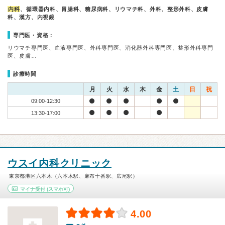
内科
、循環器内科、胃腸科、糖尿病科、リウマチ科、外科、整形外科、皮膚
科、漢方、内視鏡
専門医・資格：
リウマチ専門医、血液専門医、外科専門医、消化器外科専門医、整形外科専門
医、皮膚…
診療時間
月
火
水
木
金
土
日
祝
09:00-12:30
13:30-17:00
ウスイ内科クリニック
東京都港区六本木（六本木駅、麻布十番駅、広尾駅）
マイナ受付
(スマホ可)
4.00