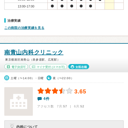
13:00-17:00
治療実績
この病院の治療実績を見る
南青山内科クリニック
東京都港区南青山（表参道駅、広尾駅）
電子決済可
マイナ受付
(スマホ可)
女医在籍
土曜（〜14:00）・日曜
夜（〜22:00）
3.65
4件
アクセス数 7月:
57
| 6月:
52
内科について