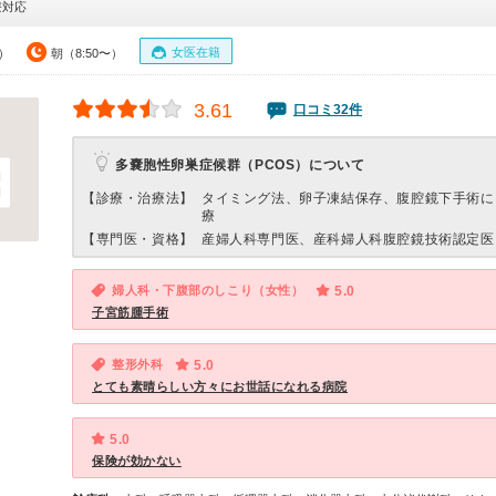
療対応
女医在籍
0）
朝（8:50〜）
3.61
口コミ32件
多嚢胞性卵巣症候群（PCOS）について
【診療・治療法】
タイミング法、卵子凍結保存、腹腔鏡下手術に
療
【専門医・資格】
産婦人科専門医、産科婦人科腹腔鏡技術認定医
婦人科・下腹部のしこり（女性）
5.0
子宮筋腫手術
整形外科
5.0
とても素晴らしい方々にお世話になれる病院
5.0
保険が効かない