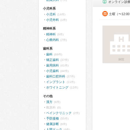
オンライン診
小児科系
土曜（〜12:0
小児科
(14件)
小児外科
(1件)
精神科系
精神科
(9件)
心療内科
(7件)
歯科系
歯科
(69件)
病院
矯正歯科
(37件)
歯周病科
(41件)
小児歯科
(44件)
歯科口腔外科
(37件)
インプラント
(11件)
ホワイトニング
(12件)
その他
漢方
(6件)
救急科
(0)
ペインクリニック
(2件)
予防接種
(55件)
健康診断
(6件)
人間ドック
(4件)