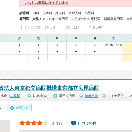
いつもお世話になっています
診療科：
内科、皮膚科、婦人科、産婦人科、小児科
専門医・資格：
アクセス数 7月：
44
| 6月：
124
| 年間：
904
月
火
水
木
金
土
08:45-15:00
●
●
●
●
●
●
●
●
●
●
●
政法人東京都立病院機構東京都立広尾病院
恵比寿（
広尾駅
）
駐車場あり
電子決済可
治療実績
マイナ受付 (スマ
女医在籍
0）
4.15
口コミ46件