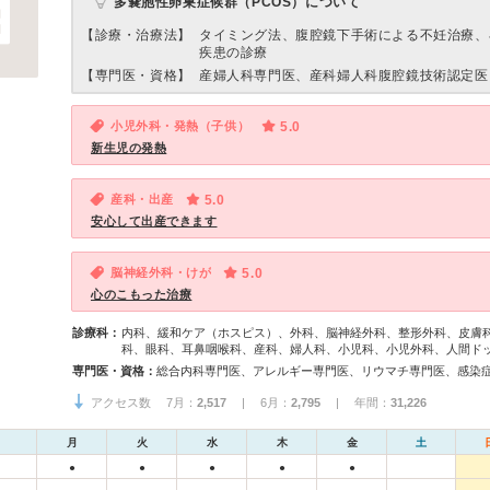
多嚢胞性卵巣症候群（PCOS）について
【診療・治療法】
タイミング法、腹腔鏡下手術による不妊治療、
疾患の診療
【専門医・資格】
産婦人科専門医、産科婦人科腹腔鏡技術認定医
小児外科・発熱（子供）
5.0
新生児の発熱
産科・出産
5.0
安心して出産できます
脳神経外科・けが
5.0
心のこもった治療
診療科：
内科、緩和ケア（ホスピス）、外科、脳神経外科、整形外科、皮膚
科、眼科、耳鼻咽喉科、産科、婦人科、小児科、小児外科、人間ド
専門医・資格：
アクセス数 7月：
2,517
| 6月：
2,795
| 年間：
31,226
月
火
水
木
金
土
●
●
●
●
●