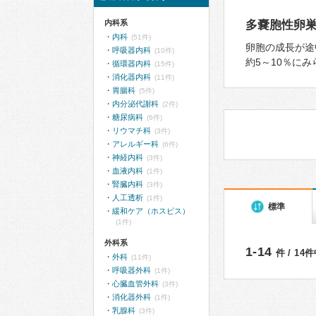
内科系
多嚢胞性卵巣
内科
(51件)
卵胞の成⻑が途
呼吸器内科
(10件)
約5～10％に
循環器内科
(15件)
消化器内科
(11件)
胃腸科
(5件)
内分泌代謝科
(2件)
糖尿病科
(6件)
リウマチ科
(3件)
アレルギー科
(6件)
神経内科
(3件)
血液内科
(1件)
腎臓内科
(3件)
人工透析
(1件)
標準
緩和ケア（ホスピス）
(1件)
外科系
1-14
件 / 14
外科
(11件)
呼吸器外科
(1件)
心臓血管外科
(3件)
消化器外科
(1件)
乳腺科
(3件)