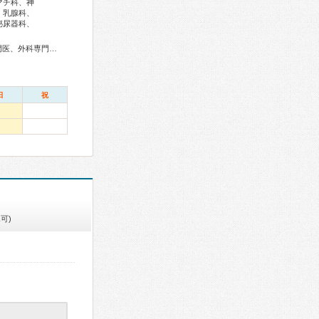
マチ科、神
、乳腺科、
泌尿器科、
総合内科専門医、アレルギー専門医、感染症専門医、血液専門医、外科専門医、糖尿病専門医、呼吸器専門医、呼吸器外科専門医、循環器専門医、消化器病専門医、消化器外科専門医、肝臓専門医、大腸肛門病専門医、消化器内視鏡専門医、泌尿器科専門医、腎臓専門医、透析専門医、神経内科専門医、頭痛専門医、整形外科専門医、手外科専門医、リハビリテーション科専門医、脊椎脊髄外科専門医、形成外科専門医、皮膚科専門医、眼科専門医、耳鼻咽喉科専門医、めまい相談医、産婦人科専門医、婦人科腫瘍専門医、生殖医療専門医、乳腺専門医、産科婦人科腹腔鏡技術認定医、女性ヘルスケア専門医、小児科専門医、認知症専門医、老年精神専門医、精神科専門医、麻酔科専門医、細胞診専門医、超音波専門医、病理専門医、放射線科専門医、臨床遺伝専門医、救急科専門医、がん薬物療法専門医、がん治療認定医
日
祝
可)