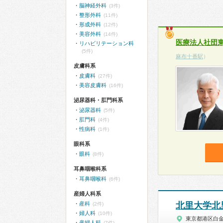
脳神経外科
(3件)
整形外科
(11件)
形成外科
(12件)
美容外科
(14件)
医療法人社団
リハビリテーション科
(5件)
麻布十番駅
）
皮膚科系
皮膚科
(27件)
美容皮膚科
(16件)
泌尿器科・肛門科系
泌尿器科
(5件)
肛門科
(4件)
性病科
(1件)
眼科系
眼科
(8件)
耳鼻咽喉科系
耳鼻咽喉科
(6件)
産婦人科系
産科
北里大学北
(2件)
婦人科
(10件)
東京都港区白
産婦人科
(7件)