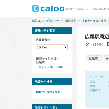
病院口コミ検索カルー
病院検索
多嚢胞性卵巣症候群（
距離・駅を変更
広尾駅周辺
広尾駅周辺
ク
（14件）
×
広尾駅
多
路線から駅を選ぶ
広尾駅
東京メトロ日比谷線
エリア・駅
地図から検索
病気
名称
詳細条件
地図から病院を探す
診療科目から探す