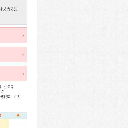
小児内分泌
科、泌尿器
ック
総合内科専門医、アレルギー専門医、リウマチ専門医、感染症専門医、血液専門医、外科専門医、糖尿病専門医、内分泌代謝科専門医、甲状腺専門医、呼吸器専門医、呼吸器外科専門医、気管支鏡専門医、循環器専門医、心臓血管外科専門医、消化器病専門医、消化器外科専門医、肝臓専門医、大腸肛門病専門医、消化器内視鏡専門医、泌尿器科専門医、腎臓専門医、透析専門医、脳血管内治療専門医、神経内科専門医、脳神経外科専門医、頭痛専門医、てんかん専門医、整形外科専門医、リハビリテーション科専門医、脊椎脊髄外科専門医、熱傷専門医、皮膚科専門医、眼科専門医、気管食道科専門医、耳鼻咽喉科専門医、めまい相談医、産婦人科専門医、婦人科腫瘍専門医、生殖医療専門医、乳腺専門医、産科婦人科腹腔鏡技術認定医、女性ヘルスケア専門医、周産期(新生児)専門医、小児科専門医、小児外科専門医、認知症専門医、一般病院連携精神医学専門医、精神科専門医、麻酔科専門医、ペインクリニック専門医、細胞診専門医、超音波専門医、病理専門医、口腔外科専門医、核医学専門医、放射線科専門医、臨床遺伝専門医、救急科専門医、がん薬物療法専門医、がん治療認定医
日
祝