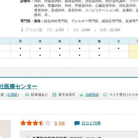
診療科：
内科、呼吸器内科、循環器内科、消化器内科、内分泌代謝科、リウ
経内科、腎臓内科、外科、呼吸器外科、心臓血管外科、消化器外科
整形外科、形成外科、美容外科、リハビリテーション科、皮膚科、
眼科、耳…
専門医・資格：
アクセス数 7月：
1,752
| 6月：
2,086
| 年間：
22,300
月
火
水
木
金
土
●
●
●
●
●
●
●
●
●
●
●
社医療センター
広尾（
広尾駅
）
駐車場あり
電子決済可
治療実績
マイナ受付 (スマホ
3.58
口コミ71件