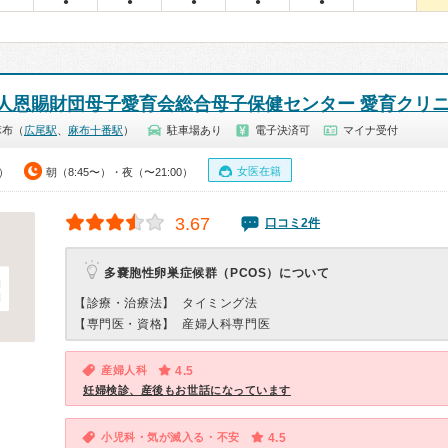
●
●
●
●
●
人恩賜財団母子愛育会総合母子保健センター 愛育クリ
麻布（
広尾駅
、
麻布十番駅
）
駐車場あり
電子決済可
マイナ受付
女医在籍
0）
朝（8:45〜）・夜（〜21:00）
3.67
口コミ2件
多嚢胞性卵巣症候群（PCOS）について
【診療・治療法】
タイミング法
【専門医・資格】
産婦人科専門医
産婦人科
4.5
妊婦検診、産後もお世話になっています
小児科・気が滅入る・不安
4.5