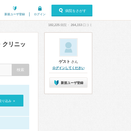
病院をさがす
新規ユーザ登録
ログイン
182,225
病院・
264,153
口コミ
・クリニッ
ゲスト
さん
ログインしてください
新規ユーザ登録
絞り込み »