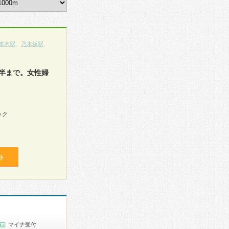
本木駅
、
乃木坂駅
、
半まで。女性婦
ック
ト
マイナ受付