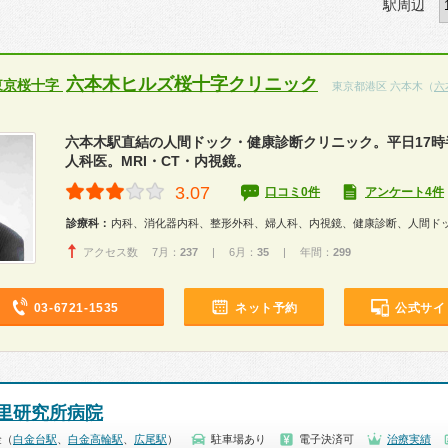
駅周辺
六本木ヒルズ桜十字クリニック
東京桜十字
東京都港区 六本木（
六
六本木駅直結の人間ドック・健康診断クリニック。平日17時
人科医。MRI・CT・内視鏡。
3.07
口コミ0件
アンケート4件
診療科：
内科、消化器内科、整形外科、婦人科、内視鏡、健康診断、人間ド
アクセス数 7月：
237
| 6月：
35
| 年間：
299
03-6721-1535
ネット予約
公式サイ
里研究所病院
金（
白金台駅
、
白金高輪駅
、
広尾駅
）
駐車場あり
電子決済可
治療実績