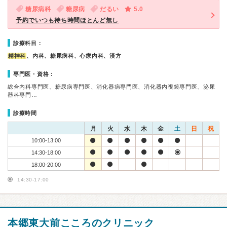
糖尿病科
糖尿病
だるい
5.0
予約でいつも待ち時間ほとんど無し
診療科目：
精神科
、内科、糖尿病科、心療内科、漢方
専門医・資格：
総合内科専門医、糖尿病専門医、消化器病専門医、消化器内視鏡専門医、泌尿
器科専門…
診療時間
月
火
水
木
金
土
日
祝
10:00-13:00
14:30-18:00
18:00-20:00
14:30-17:00
本郷東大前こころのクリニック