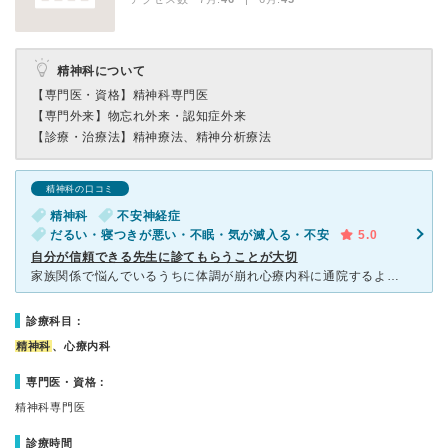
精神科について
【専門医・資格】
精神科専門医
【専門外来】
物忘れ外来・認知症外来
【診療・治療法】
精神療法、精神分析療法
精神科の口コミ
精神科
不安神経症
だるい・寝つきが悪い・不眠・気が滅入る・不安
5.0
自分が信頼できる先生に診てもらうことが大切
家族関係で悩んでいるうちに体調が崩れ心療内科に通院するようになっていました。 良くなりたいという思いとは裏腹に、お薬を飲んでも体調が良い日が少なかったように感じていましたが、なかなか以前の主治医
診療科目：
精神科
、心療内科
専門医・資格：
精神科専門医
診療時間