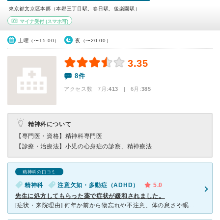
東京都文京区本郷（本郷三丁目駅、春日駅、後楽園駅）
マイナ受付
(スマホ可)
土曜（〜15:00）
夜（〜20:00）
3.35
8件
アクセス数 7月:
413
| 6月:
385
精神科について
【専門医・資格】
精神科専門医
【診療・治療法】
小児の心身症の診察、精神療法
精神科の口コミ
精神科
注意欠如・多動症（ADHD）
5.0
先生に処方してもらった薬で症状が緩和されました。
[症状・来院理由] 何年か前から物忘れや不注意、体の怠さや眠気、下痢便秘等の症状があり、仕事に支障をきたしたため本郷東大前こころのクリニックを受診しました。 [医師の診断・治療法] 診察と問診票