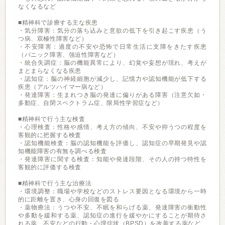
なくなるなど
■精神科で診療する主な疾患
・気分障害：気分の落ち込みと意欲の低下を引き起こす疾患（う
つ病、双極性障害など）
・不安障害：過度の不安や恐怖で日常生活に支障をきたす疾患
（パニック障害、強迫性障害など）
・統合失調症：脳の機能異常により、幻覚や妄想が現れ、考えが
まとまらなくなる疾患
・認知症：脳の神経細胞が減少し、記憶力や認知機能が低下する
疾患（アルツハイマー病など）
・発達障害：生まれつき脳の発達に偏りがある障害（注意欠如・
多動症、自閉スペクトラム症、限局性学習症など）
■精神科で行う主な検査
・心理検査：性格や感情、考え方の傾向、不安や抑うつの程度を
客観的に把握する検査
・認知機能検査：脳の認知機能を評価し、認知症の早期発見や認
知機能障害の有無を調べる検査
・発達障害に関する検査：知能や発達段階、その人の持つ特性を
客観的に評価する検査
■精神科で行う主な治療法
・環境調整：職場や学校などのストレス要因となる環境から一時
的に距離を置き、心身の回復を図る
・薬物療法：うつや不安、不眠を和らげる薬、発達障害の衝動性
や多動を緩和する薬、認知症の進行を緩やかにすることが期待さ
れる薬、不安などの行動・心理症状（BPSD）を改善する薬など、