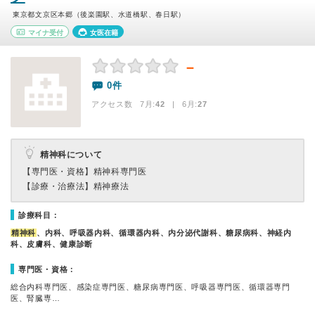
東京都文京区本郷（後楽園駅、水道橋駅、春日駅）
マイナ受付
女医在籍
－
0件
アクセス数 7月:
42
| 6月:
27
精神科について
【専門医・資格】
精神科専門医
【診療・治療法】
精神療法
診療科目：
精神科
、内科、呼吸器内科、循環器内科、内分泌代謝科、糖尿病科、神経内
科、皮膚科、健康診断
専門医・資格：
総合内科専門医、感染症専門医、糖尿病専門医、呼吸器専門医、循環器専門
医、腎臓専…