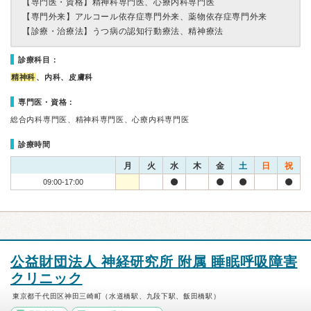
【専門医・資格】
精神科専門医、心療内科専門医
【専門外来】
アルコール依存症専門外来、薬物依存症専門外来
【診療・治療法】
うつ病の認知行動療法、精神療法
診療科目：
精神科
、内科、皮膚科
専門医・資格：
総合内科専門医、精神科専門医、心療内科専門医
診療時間
月
火
水
木
金
土
日
祝
09:00-17:00
公益財団法人 神経研究所 附属 睡眠呼吸障害
クリニック
東京都千代田区神田三崎町（水道橋駅、九段下駅、飯田橋駅）