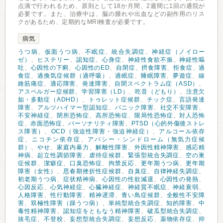
点滴で行われるため、原則として18か月間、2週間に1回の通院が
必要です。また、治療中は、脳の腫れや出血などの副作用のリス
クがあるため、定期的なMRI検査が必要です。
病気
うつ病
、
仮面うつ病
、
不眠症
、
統合失調症
、
神経症（ノイロー
ゼ）
、
ヒステリー
、
認知症
、
心身症
、
神経性食欲不振
、
神経性嘔
吐
、
心因性の下痢
、
心因性のED
、
自閉症
、
摂食障害
、
拒食症
、
過
食症
、
過換気症候群（過呼吸）
、
過眠症
、
睡眠障害
、
夢遊症
、
線
維筋痛症
、
適応障害
、
発達障害
、
自閉スペクトラム症（ASD）
、
アスペルガー症候群
、
学習障害（LD）
、
吃音（どもり）
、
注意欠
如・多動症（ADHD）
、
トゥレット症候群
、
チック症
、
言語発達
障害
、
アルツハイマー型認知症
、
パニック障害
、
社交不安障害
、
不安神経症
、
閉所恐怖症
、
高所恐怖症
、
限局性恐怖症
、
対人恐怖
症
、
赤面恐怖症
、
パーソナリティ障害
、
PTSD（心的外傷後ストレ
ス障害）
、
OCD（強迫性障害・強迫神経症）
、
アルコール依存
症
、
ニコチン依存症
、
アパシー・シンドローム（無気力症候
群）
、
やせ
、
家庭内暴力
、
解離性障害
、
外因性精神障害
、
感応精
神病
、
起立性調節障害
、
虐待症候群
、
緊張型統合失調症
、
空の巣
症候群
、
潔癖症
、
口臭恐怖症
、
拘禁反応
、
更年期うつ病
、
更年期
障害（女性）
、
思春期挫折性症候群
、
自臭症
、
自律神経失調症
、
初老期うつ病
、
症状精神病
、
心因性の性欲減退
、
心因性の発熱
、
心因反応
、
心気神経症
、
心臓神経症
、
神経質不眠症
、
神経衰弱
、
人格障害
、
性行動障害
、
精神遅滞
、
青い鳥症候群
、
全般性不安障
害
、
双極性障害（躁うつ病）
、
単純型統合失調症
、
知的障害
、
中
毒性精神障害
、
認知症をともなう精神障害
、
破瓜型統合失調症
、
抜毛症
、
不登校
、
妄想型統合失調症
、
妄想反応
、
薬物依存症
、
抑