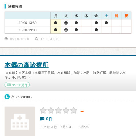
診療時間
月
火
水
木
金
土
日
祝
10:00-13:30
15:30-19:00
09:00-13:30
15:30-18:00
本郷の森診療所
東京都文京区本郷（本郷三丁目駅、水道橋駅、御茶ノ水駅（淡路町駅、新御茶ノ水
駅、小川町駅））
マイナ受付
夜（〜20:00）
－
0件
アクセス数 7月:
14
| 6月:
20