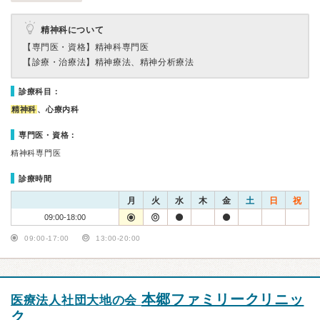
精神科について
【専門医・資格】
精神科専門医
【診療・治療法】
精神療法、精神分析療法
診療科目：
精神科
、心療内科
専門医・資格：
精神科専門医
診療時間
月
火
水
木
金
土
日
祝
09:00-18:00
09:00-17:00
13:00-20:00
本郷ファミリークリニッ
医療法人社団大地の会
ク