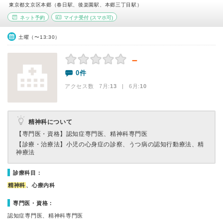
東京都文京区本郷（春日駅、後楽園駅、本郷三丁目駅）
ネット予約
マイナ受付
(スマホ可)
土曜（〜13:30）
－
0件
アクセス数 7月:
13
| 6月:
10
精神科について
【専門医・資格】
認知症専門医、精神科専門医
【診療・治療法】
小児の心身症の診察、うつ病の認知行動療法、精
神療法
診療科目：
精神科
、心療内科
専門医・資格：
認知症専門医、精神科専門医