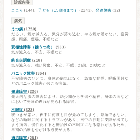
診療内容
こころ
(144)、
子ども（15歳頃まで）
(2243)、
発達障害
(32)
病気
うつ病
(1750)
だるい、気が滅入る、気分が落ち込む、やる気が湧かない、疲労
感、頭痛、便秘、不眠など
双極性障害（躁うつ病）
(533)
気が滅入る、不安、不眠など
統合失調症
(218)
気が滅入る、強い興奮、不安、不眠、幻想、幻聴など
パニック障害
(364)
不安障害のひとつ。身体の病気はなく、急激な動悸、呼吸困難な
どのパニック障害がおこる病気。
発達障害
(236)
先天的な脳の障害により、幼少期から学習や精神、身体の面など
において発達の遅れが見られる障害。
不眠症
(323)
寝つきが悪い、夜中に何度も目が覚めてしまう、熟睡できない、
などの睡眠に関するトラブルがあり、日中の行動に支障が出てし
まう病気。慢性化すると難治性の不眠症になる恐れがあるため、
早期の治療を心がける必要がある。
適応障害
(281)