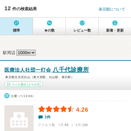
12
件の検索結果
表示順について
標準
★の数
レビュー数
新着・更新
駅周辺
八千代診療所
医療法人社団一灯会
東京都文京区白山（東大前駅、白山駅、春日駅）
マイナ受付
(スマホ可)
土曜（〜13:00）
4.26
3件
アクセス数 7月:
99
| 6月:
102