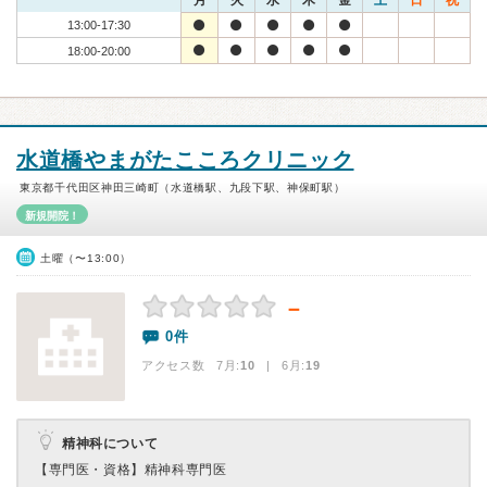
月
火
水
木
金
土
日
祝
13:00-17:30
18:00-20:00
水道橋やまがたこころクリニック
東京都千代田区神田三崎町（水道橋駅、九段下駅、神保町駅）
新規開院！
土曜（〜13:00）
－
0件
アクセス数 7月:
10
| 6月:
19
精神科について
【専門医・資格】
精神科専門医