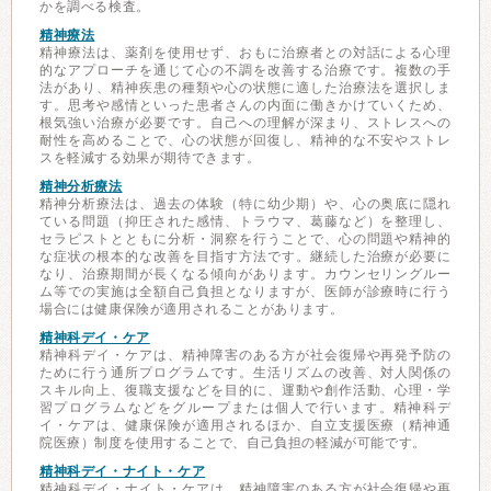
かを調べる検査。
精神療法
精神療法は、薬剤を使用せず、おもに治療者との対話による心理
的なアプローチを通じて心の不調を改善する治療です。複数の手
法があり、精神疾患の種類や心の状態に適した治療法を選択しま
す。思考や感情といった患者さんの内面に働きかけていくため、
根気強い治療が必要です。自己への理解が深まり、ストレスへの
耐性を高めることで、心の状態が回復し、精神的な不安やストレ
スを軽減する効果が期待できます。
精神分析療法
精神分析療法は、過去の体験（特に幼少期）や、心の奥底に隠れ
ている問題（抑圧された感情、トラウマ、葛藤など）を整理し、
セラピストとともに分析・洞察を行うことで、心の問題や精神的
な症状の根本的な改善を目指す方法です。継続した治療が必要に
なり、治療期間が長くなる傾向があります。カウンセリングルー
ム等での実施は全額自己負担となりますが、医師が診療時に行う
場合には健康保険が適用されることがあります。
精神科デイ・ケア
精神科デイ・ケアは、精神障害のある方が社会復帰や再発予防の
ために行う通所プログラムです。生活リズムの改善、対人関係の
スキル向上、復職支援などを目的に、運動や創作活動、心理・学
習プログラムなどをグループまたは個人で行います。精神科デ
イ・ケアは、健康保険が適用されるほか、自立支援医療（精神通
院医療）制度を使用することで、自己負担の軽減が可能です。
精神科デイ・ナイト・ケア
精神科デイ・ナイト・ケアは、精神障害のある方が社会復帰や再