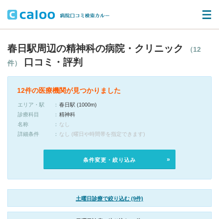
春日駅周辺の精神科の病院・クリニック
（12
口コミ・評判
件）
12件の医療機関が見つかりました
エリア・駅
春日駅 (1000m)
診療科目
精神科
名称
なし
詳細条件
なし (曜日や時間帯を指定できます)
条件変更・絞り込み
土曜日診療で絞り込む (9件)