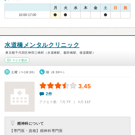
月
火
水
木
金
土
日
祝
10:00-17:00
水道橋メンタルクリニック
東京都千代田区神田三崎町（水道橋駅、飯田橋駅、後楽園駅）
マイナ受付
土曜（〜18:30）
朝（8:30〜）
3.45
2件
アクセス数 7月:
77
| 6月:
117
精神科について
【専門医・資格】
精神科専門医