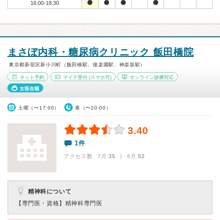
16:00-18:30
まさぼ内科・糖尿病クリニック 飯田橋院
東京都新宿区新小川町（飯田橋駅、後楽園駅、神楽坂駅）
ネット予約
マイナ受付
(スマホ可)
オンライン診療対応
女医在籍
土曜（〜17:00）
夜（〜20:00）
3.40
1件
アクセス数 7月:
35
| 6月:
52
精神科について
【専門医・資格】
精神科専門医