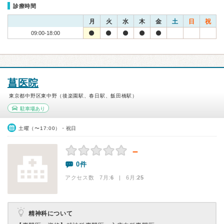
診療時間
月
火
水
木
金
土
日
祝
09:00-18:00
菖医院
東京都中野区東中野（後楽園駅、春日駅、飯田橋駅）
駐車場あり
土曜（〜17:00）・祝日
－
0件
アクセス数 7月:
6
| 6月:
25
精神科について