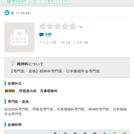
電子決済可
マイナ受付
(スマホ可)
夜（〜20:00）
－
0件
アクセス数 7月:
12
| 6月:
10
精神科について
【専門医・資格】
精神科専門医、日本睡眠学会専門医
診療科目：
精神科
、呼吸器内科、耳鼻咽喉科
専門医・資格：
総合内科専門医、呼吸器専門医、耳鼻咽喉科専門医、精神科専門医、日本睡眠
学会専門医
診療時間