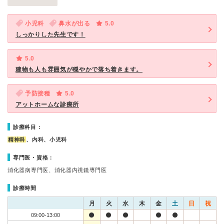
小児科
鼻水が出る
5.0
しっかりした先生です！
5.0
建物も人も雰囲気が穏やかで落ち着きます。
予防接種
5.0
アットホームな診療所
診療科目：
精神科
、内科、小児科
専門医・資格：
消化器病専門医、消化器内視鏡専門医
診療時間
月
火
水
木
金
土
日
祝
09:00-13:00