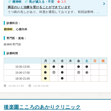
精神科
気が滅入る・不安
3.5
満足のいく治療を受けることができています
うつ病の兆しがあり、何度か通院しております。 初回診察時、周辺で当日予約を了承してくださった唯一のクリニックでした。 院内は新しくはありませんが、清潔感のある印象でした。 先生は中年の男性の
診療科目：
精神科
、心療内科
専門医・資格：
精神科専門医
診療時間
月
火
水
木
金
土
日
祝
10:30-13:00
15:00-17:00
18:30-21:00
14:00-17:30
15:00-19:00
後楽園こころのあかりクリニック