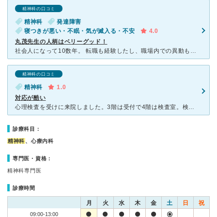
精神科の口コミ
精神科
発達障害
寝つきが悪い・不眠・気が滅入る・不安
4.0
丸茂先生の人柄はベリーグッド！
社会人になって10数年。 転職も経験したし、職場内での異動もとにかく多い！ コミュニュケーションも不得手！ で、福祉系の職場に配属されたときに、上司から、「あなたは大人の発達障害ではないか」
精神科の口コミ
精神科
1.0
対応が酷い
心理検査を受けに来院しました。3階は受付で4階は検査室。検査後の案内が一切ないので、4階で検査を受けた後に係の方に、どうしたら良いか尋ねると｢座ってお待ちください｣と言われ、待つこと1時間。 お
診療科目：
精神科
、心療内科
専門医・資格：
精神科専門医
診療時間
月
火
水
木
金
土
日
祝
09:00-13:00