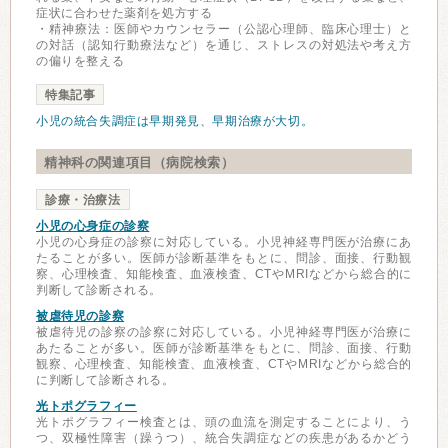
症状に合わせた薬剤を処方する
・精神療法：医師やカウンセラー（公認心理師、臨床心理士）と
の対話（認知行動療法など）を通じ、ストレスの対処法や考え方
の偏りを整える
特集記事
小児の統合失調症は早期発見、早期治療が大切。
精神科の関連項目（病院検索）
診療・治療法
小児の心身症の診察
小児の心身症の診察に対応している。小児神経専門医が治療にあ
たることが多い。医師が診断基準をもとに、問診、面接、行動観
察、心理検査、知能検査、血液検査、CTやMRIなどから総合的に
判断して診断される。
被虐待児の診察
被虐待児の診察の診察に対応している。小児神経専門医が治療に
あたることが多い。医師が診断基準をもとに、問診、面接、行動
観察、心理検査、知能検査、血液検査、CTやMRIなどから総合的
に判断して診断される。
光トポグラフィー
光トポグラフィー検査とは、頭の血流を測定することにより、う
つ、双極性障害（躁うつ）、統合失調症などの疾患があるかどう