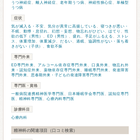
うつ神経症
、
離人神経症
、
老年期うつ病
、
神経性狭心症
、
単極型
うつ病
症状
気が滅入る・不安
、
気分が異常に高揚している
、
寝つきが悪い・
不眠
、
動悸・息切れ
、
幻想・妄想
、
物忘れがひどい
、
ほてり
、
性
欲の低下（男性）
、
ED（男性）
、
疲れ
、
手足がふるえる
、
ストレ
ス
、
体重増加
、
体重減少
、
だるい
、
過眠
、
協調性がない・落ち着
きがない（子供）
、
食欲不振
専門外来
ED専門外来
、
アルコール依存症専門外来
、
口臭外来
、
物忘れ外
来・認知症外来
、
薬物依存症専門外来
、
睡眠専門外来
、
発達障害
専門外来
、
思春期外来・子どもの発達障害専門外来
専門医・資格
一般病院連携精神医学専門医
、
日本睡眠学会専門医
、
認知症専門
医
、
精神科専門医
、
心療内科専門医
診療科目
心療内科
精神科の関連項目（口コミ検索）