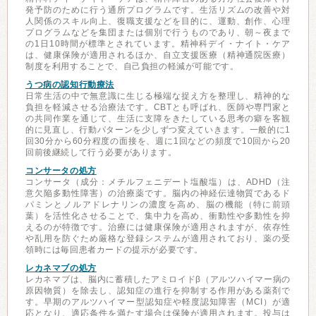
発予防のために行う通所プログラムです。生活リズムの改善や対
人関係のスキル向上、復職支援などを目的に、運動、創作、心理
プログラムなどを集団または個別で行うものであり、朝～夜まで
の1日10時間が標準とされています。精神科デイ・ナイト・ケア
は、健康保険が適用されるほか、自立支援医療（精神通院医療）
制度を利用することで、自己負担の軽減が可能です。
うつ病の認知行動療法
日常生活の中で無意識に生じる極端な捉え方を整理し、精神的な
負担を軽減させる治療法です。CBTとも呼ばれ、医師や専門家と
の共同作業を通じて、生活に支障をきたしている思考の癖を客観
的に見直し、行動パターンを少しずつ変えていきます。一般的に1
回30分から60分程度の面接を、週に1回などの頻度で10回から20
回前後継続して行う必要があります。
コンサータの処方
コンサータ（成分：メチルフェニデート塩酸塩）は、ADHD（注
意欠陥多動性障害）の治療薬です。脳内の神経伝達物質であるド
パミンとノルアドレナリンの濃度を高め、脳の機能（特に前頭
葉）を活性化させることで、集中力を高め、衝動性や多動性を抑
えるのが特徴です。治療には健康保険が適用されますが、依存性
や乱用を防ぐため厳格な登録システムが適用されており、薬の受
領時には毎回患者カードの提示が必要です。
レカネマブの処方
レカネマブは、脳内に蓄積したアミロイドβ（アルツハイマー病の
原因物質）を除去し、認知症の進行を抑制する作用がある薬剤で
す。早期のアルツハイマー型認知症や軽度認知障害（MCI）が適
応となり、適応条件を満たす場合は保険が適用されます。投与は