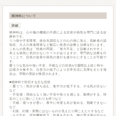
精神科について
詳細
精神科は、心や脳の機能の不調による症状や病気を専門に診る診
療科です。
うつ病や不安障害、統合失調症などの心の病に加え、高齢者の認
知症、大人の発達障害など幅広い疾患の診断と治療を行います。
これらの疾患は「性格の問題」「努力不足」と誤解されやすく、
本人も病気に気付かないケースがありますが、専門的な治療を行
うことで、症状の改善や病気の進行を緩やかにすることが可能で
す。
憂うつな気分や強い不安、不眠などの症状が2週間以上続く時や、
記憶力や集中力、注意力の低下により日常生活に支障をきたす場
合は、早期の受診が推奨されます。
■精神科で対応する主な症状
・憂うつ：気分が落ち込む、集中力が低下する、やる気が出ない
など
・不安感：理由もなく強い不安や焦りを感じる、動悸がする、特
定のことに強いこだわりを持つなど
・不眠：寝つきが悪い、夜中に何度も目が覚める、熟睡できない
など
・幻覚、幻聴：実際にはないものが見えたり聞こえたりするなど
・もの忘れ、認知機能低下：約束を忘れる、物の置き場が分から