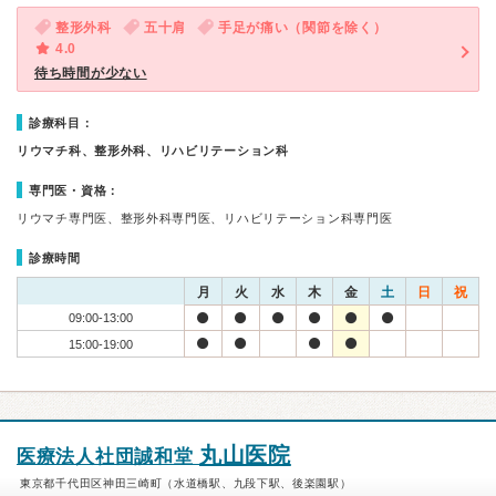
整形外科
五十肩
手足が痛い（関節を除く）
4.0
待ち時間が少ない
診療科目：
リウマチ科、整形外科、リハビリテーション科
専門医・資格：
リウマチ専門医、整形外科専門医、リハビリテーション科専門医
診療時間
月
火
水
木
金
土
日
祝
09:00-13:00
15:00-19:00
丸山医院
医療法人社団誠和堂
東京都千代田区神田三崎町（水道橋駅、九段下駅、後楽園駅）