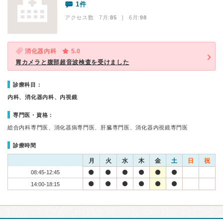
1件
アクセス数 7月:
85
| 6月:
98
消化器内科
5.0
胃カメラと腹部超音波検査を受けました
診療科目：
内科、消化器内科、内視鏡
専門医・資格：
総合内科専門医、消化器病専門医、肝臓専門医、消化器内視鏡専門医
診療時間
月
火
水
木
金
土
日
祝
08:45-12:45
14:00-18:15