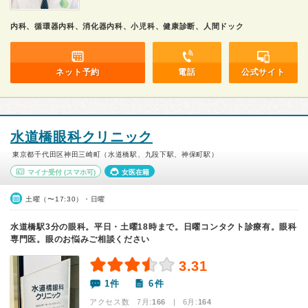
内科、循環器内科、消化器内科、小児科、健康診断、人間ドック
ネット予約
電話
公式サイト
水道橋眼科クリニック
東京都千代田区神田三崎町（水道橋駅、九段下駅、神保町駅）
マイナ受付
(スマホ可)
女医在籍
土曜（〜17:30）・日曜
水道橋駅3分の眼科。平日・土曜18時まで。日曜コンタクト診療有。眼科
専門医。眼のお悩みご相談ください
3.31
1件
6件
アクセス数 7月:
166
| 6月:
164