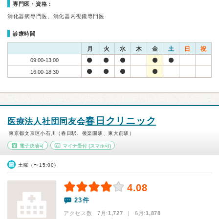
専門医・資格：
消化器病専門医、消化器内視鏡専門医
診療時間
月
火
水
木
金
土
日
祝
09:00-13:00
16:00-18:30
春日クリニック
医療法人社団同友会
東京都文京区小石川（春日駅、後楽園駅、東大前駅）
電子決済可
マイナ受付
(スマホ可)
土曜（〜15:00）
4.08
23件
アクセス数 7月:
1,727
| 6月:
1,878