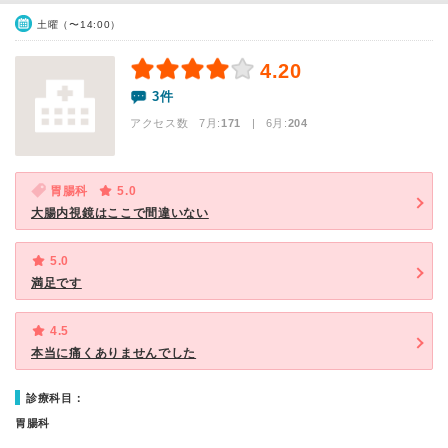
土曜（〜14:00）
4.20
3件
アクセス数 7月:
171
| 6月:
204
胃腸科
5.0
大腸内視鏡はここで間違いない
5.0
満足です
4.5
本当に痛くありませんでした
診療科目：
胃腸科