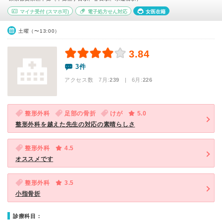
マイナ受付
(スマホ可)
電子処方せん対応
女医在籍
土曜（〜13:00）
3.84
3件
アクセス数 7月:
239
| 6月:
226
整形外科
足部の骨折
けが
5.0
整形外科を越えた先生の対応の素晴らしさ
整形外科
4.5
オススメです
整形外科
3.5
小指骨折
診療科目：