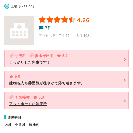
土曜（〜13:00）
4.26
3件
アクセス数 7月:
99
| 6月:
102
小児科
鼻水が出る
5.0
しっかりした先生です！
5.0
建物も人も雰囲気が穏やかで落ち着きます。
予防接種
5.0
アットホームな診療所
診療科目：
内科、小児科、精神科