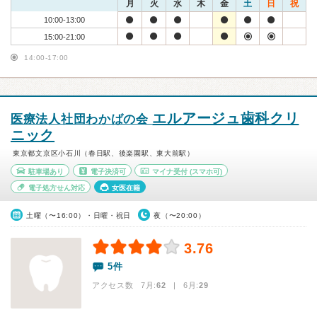
月
火
水
木
金
土
日
祝
10:00-13:00
15:00-21:00
14:00-17:00
エルアージュ歯科クリ
医療法人社団わかばの会
ニック
東京都文京区小石川（春日駅、後楽園駅、東大前駅）
駐車場あり
電子決済可
マイナ受付
(スマホ可)
電子処方せん対応
女医在籍
土曜（〜16:00）・日曜・祝日
夜（〜20:00）
3.76
5件
アクセス数 7月:
62
| 6月:
29