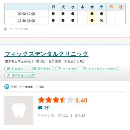
月
火
水
木
金
土
日
祝
09:00-12:00
13:30-18:00
14:00-17:00
フィックスデンタルクリニック
東京都文京区小石川（春日駅、後楽園駅、本郷三丁目駅）
駐車場あり
電子決済可
ネット予約
マイナ受付
(スマホ可)
電子処方せん対応
土曜（〜19:00）・日曜
3.40
1件
アクセス数 7月:
11
| 6月:
16