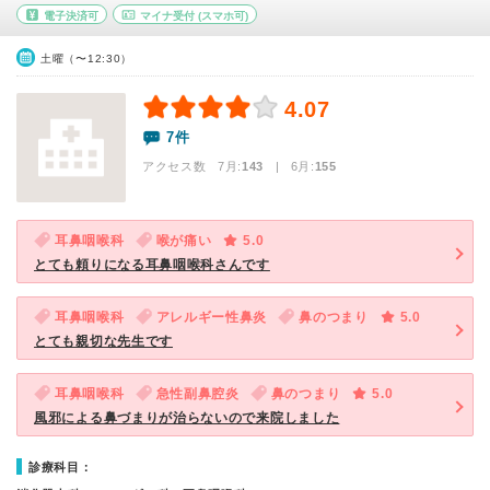
電子決済可
マイナ受付
(スマホ可)
土曜（〜12:30）
4.07
7件
アクセス数 7月:
143
| 6月:
155
耳鼻咽喉科
喉が痛い
5.0
とても頼りになる耳鼻咽喉科さんです
耳鼻咽喉科
アレルギー性鼻炎
鼻のつまり
5.0
とても親切な先生です
耳鼻咽喉科
急性副鼻腔炎
鼻のつまり
5.0
風邪による鼻づまりが治らないので来院しました
診療科目：