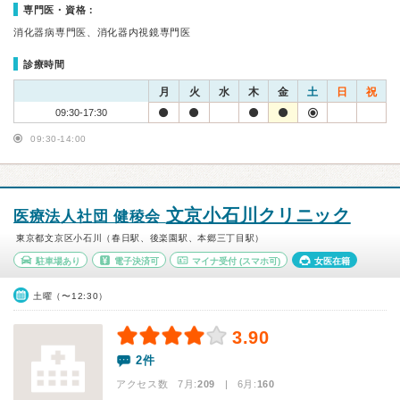
専門医・資格：
消化器病専門医、消化器内視鏡専門医
診療時間
月
火
水
木
金
土
日
祝
09:30-17:30
09:30-14:00
文京小石川クリニック
医療法人社団 健稜会
東京都文京区小石川（春日駅、後楽園駅、本郷三丁目駅）
駐車場あり
電子決済可
マイナ受付
(スマホ可)
女医在籍
土曜（〜12:30）
3.90
2件
アクセス数 7月:
209
| 6月:
160