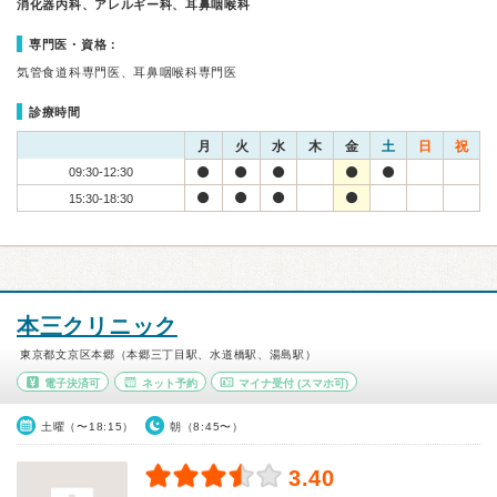
消化器内科、アレルギー科、耳鼻咽喉科
専門医・資格：
気管食道科専門医、耳鼻咽喉科専門医
診療時間
月
火
水
木
金
土
日
祝
09:30-12:30
15:30-18:30
本三クリニック
東京都文京区本郷（本郷三丁目駅、水道橋駅、湯島駅）
電子決済可
ネット予約
マイナ受付
(スマホ可)
土曜（〜18:15）
朝（8:45〜）
3.40