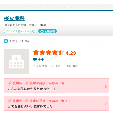
桜皮膚科
東京都文京区本郷（本郷三丁目駅）
マイナ受付
(スマホ可)
女医在籍
土曜（〜12:20）
4.29
4件
アクセス数 7月:
161
| 6月:
168
皮膚科
皮膚の発疹・かゆみ
5.0
こんな先生にかかりたかった！！
皮膚科
皮膚の発疹・かゆみ
5.0
とても感じのいい皮膚科でした