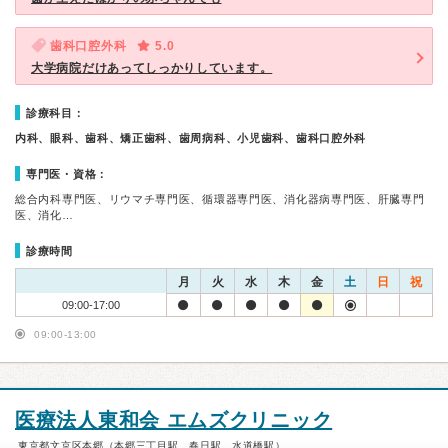
歯科口腔外科
5.0
大学病院だけあってしっかりしています。
診療科目：
内科、眼科、歯科、矯正歯科、歯周病科、小児歯科、歯科口腔外科
専門医・資格：
総合内科専門医、リウマチ専門医、循環器専門医、消化器病専門医、肝臓専門
医、消化…
診療時間
月
火
水
木
金
土
日
祝
09:00-17:00
09:00-13:00
医療法人東和会 エムズクリニック
東京都文京区本郷（本郷三丁目駅、春日駅、水道橋駅）