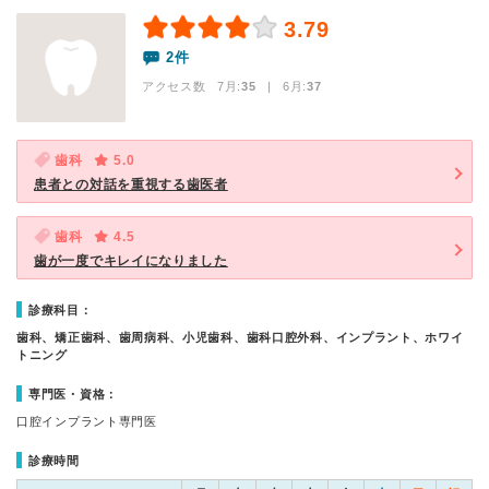
3.79
2件
アクセス数 7月:
35
| 6月:
37
歯科
5.0
患者との対話を重視する歯医者
歯科
4.5
歯が一度でキレイになりました
診療科目：
歯科、矯正歯科、歯周病科、小児歯科、歯科口腔外科、インプラント、ホワイ
トニング
専門医・資格：
口腔インプラント専門医
診療時間