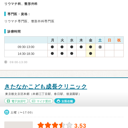
リウマチ科、整形外科
専門医・資格：
リウマチ専門医、整形外科専門医
診療時間
月
火
水
木
金
土
日
祝
09:30-13:00
14:30-18:30
09:00-13:00
きたなかこども成長クリニック
東京都文京区本郷（本郷三丁目駅、春日駅、後楽園駅）
電子決済可
マイナ受付
女医在籍
土曜（〜17:00）
3.53