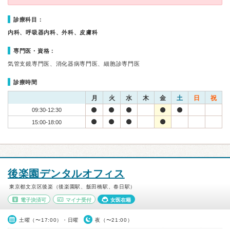
診療科目：
内科、呼吸器内科、外科、皮膚科
専門医・資格：
気管支鏡専門医、消化器病専門医、細胞診専門医
診療時間
月
火
水
木
金
土
日
祝
09:30-12:30
15:00-18:00
後楽園デンタルオフィス
東京都文京区後楽（後楽園駅、飯田橋駅、春日駅）
電子決済可
マイナ受付
女医在籍
土曜（〜17:00）・日曜
夜（〜21:00）