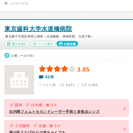
10:00-16:00
東京歯科大学水道橋病院
東京都千代田区神田三崎町（水道橋駅、神保町駅、九段下駅）
電子決済可
マイナ受付
女医在籍
土曜（〜13:00）
3.85
42件
アクセス数 7月:
3,071
| 6月:
3,403
眼科
白内障
5.0
白内障フェムトセカンドレーザー手術と多焦点レンズ
小児歯科
虫歯
5.0
歯が生えたばかりの赤ちゃんでも