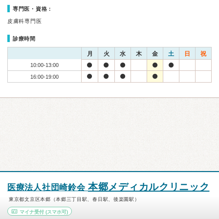
専門医・資格：
皮膚科専門医
診療時間
月
火
水
木
金
土
日
祝
10:00-13:00
16:00-19:00
本郷メディカルクリニック
医療法人社団崎鈴会
東京都文京区本郷（本郷三丁目駅、春日駅、後楽園駅）
マイナ受付
(スマホ可)