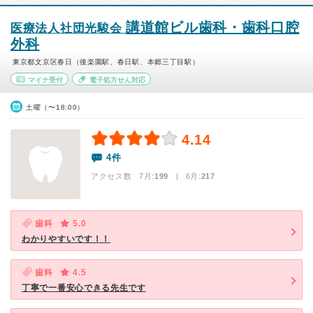
講道館ビル歯科・歯科口腔
医療法人社団光駿会
外科
東京都文京区春日（後楽園駅、春日駅、本郷三丁目駅）
マイナ受付
電子処方せん対応
土曜（〜18:00）
4.14
4件
アクセス数 7月:
199
| 6月:
217
歯科
5.0
わかりやすいです！！
歯科
4.5
丁寧で一番安心できる先生です