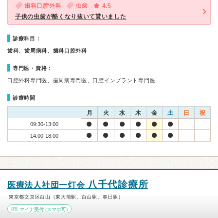
歯科口腔外科
虫歯
4.5
子供の虫歯が酷くなり抜いて貰いました
診療科目：
歯科、歯周病科、歯科口腔外科
専門医・資格：
口腔外科専門医、歯周病専門医、口腔インプラント専門医
診療時間
月
火
水
木
金
土
日
祝
09:30-13:00
14:00-18:00
八千代診療所
医療法人社団一灯会
東京都文京区白山（東大前駅、白山駅、春日駅）
マイナ受付
(スマホ可)