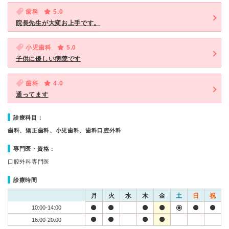
歯科
5.0
院長先生が大変お上手です。
小児歯科
5.0
子供に優しい病院です
歯科
4.0
通ってます
診療科目：
歯科、矯正歯科、小児歯科、歯科口腔外科
専門医・資格：
口腔外科専門医
診療時間
月
火
水
木
金
土
日
祝
10:00-14:00
16:00-20:00