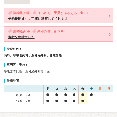
脳神経外科
けいれん・手足がふるえる
5.0
予約時間通り．丁寧に診察してくれます
脳神経外科
頭部外傷
5.0
素敵な病院でした
診療科目：
内科、呼吸器内科、脳神経外科、健康診断
専門医・資格：
呼吸器専門医、脳神経外科専門医
診療時間
月
火
水
木
金
土
日
祝
09:00-12:30
14:00-17:00