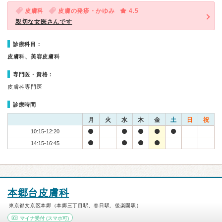
皮膚科
皮膚の発疹・かゆみ
4.5
親切な女医さんです
診療科目：
皮膚科、美容皮膚科
専門医・資格：
皮膚科専門医
診療時間
月
火
水
木
金
土
日
祝
10:15-12:20
14:15-16:45
本郷台皮膚科
東京都文京区本郷（本郷三丁目駅、春日駅、後楽園駅）
マイナ受付
(スマホ可)