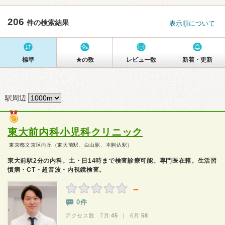
206
件の検索結果
表示順について
標準
★の数
レビュー数
新着・更新
駅周辺
東大前内科小児科クリニック
東京都文京区向丘（東大前駅、白山駅、本駒込駅）
東大前駅2分の内科。土・日14時まで検査診療可能。専門医在籍。生活習
慣病・CT・超音波・内視鏡検査。
－
0件
アクセス数 7月:
45
| 6月:
58