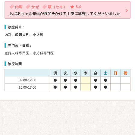
内科
かぜ
咳（セキ）
5.0
おばあちゃん先生が時間をかけて丁寧に診察してくださいました
診療科目：
内科、産婦人科、小児科
専門医・資格：
産婦人科専門医、小児科専門医
診療時間
月
火
水
木
金
土
日
祝
09:00-12:00
15:00-17:00