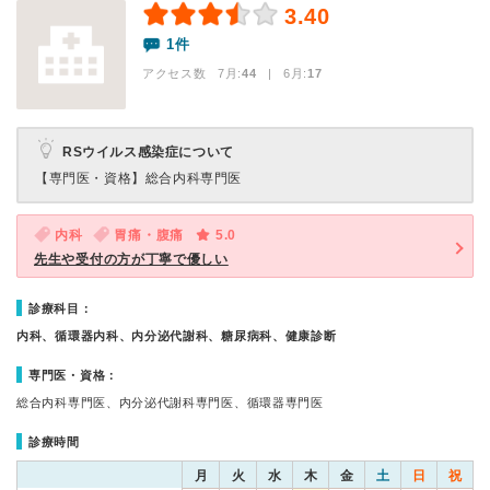
3.40
1件
アクセス数 7月:
44
| 6月:
17
RSウイルス感染症について
【専門医・資格】
総合内科専門医
内科
胃痛・腹痛
5.0
先生や受付の方が丁寧で優しい
診療科目：
内科、循環器内科、内分泌代謝科、糖尿病科、健康診断
専門医・資格：
総合内科専門医、内分泌代謝科専門医、循環器専門医
診療時間
月
火
水
木
金
土
日
祝