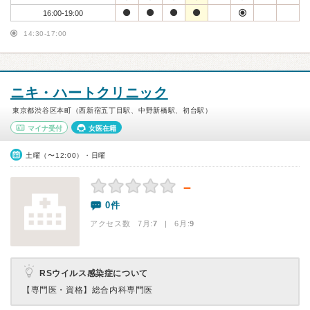
16:00-19:00
14:30-17:00
ニキ・ハートクリニック
東京都渋谷区本町（西新宿五丁目駅、中野新橋駅、初台駅）
マイナ受付
女医在籍
土曜（〜12:00）・日曜
－
0件
アクセス数 7月:
7
| 6月:
9
RSウイルス感染症について
【専門医・資格】
総合内科専門医