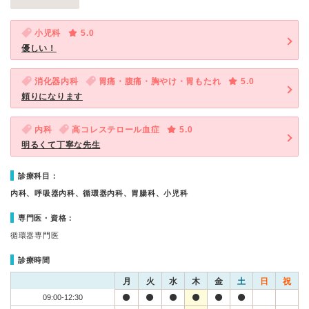
小児科
5.0
優しい！
消化器内科
胃痛・腹痛・胸やけ・胃もたれ
5.0
頼りになります
内科
高コレステロール血症
5.0
明るくて丁寧な先生
診療科目：
内科、呼吸器内科、循環器内科、胃腸科、小児科
専門医・資格：
循環器専門医
診療時間
月
火
水
木
金
土
日
祝
09:00-12:30