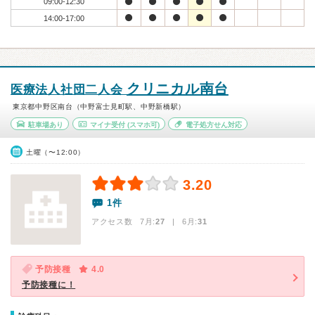
09:00-12:30
14:00-17:00
クリニカル南台
医療法人社団二人会
東京都中野区南台（中野富士見町駅、中野新橋駅）
駐車場あり
マイナ受付
(スマホ可)
電子処方せん対応
土曜（〜12:00）
3.20
1件
アクセス数 7月:
27
| 6月:
31
予防接種
4.0
予防接種に！