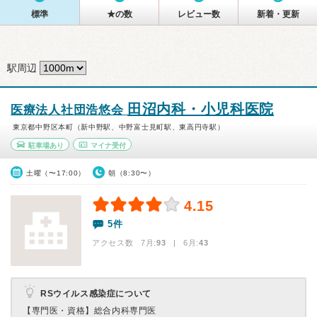
標準
★の数
レビュー数
新着・更新
駅周辺
田沼内科・小児科医院
医療法人社団浩悠会
東京都中野区本町（新中野駅、中野富士見町駅、東高円寺駅）
駐車場あり
マイナ受付
土曜（〜17:00）
朝（8:30〜）
4.15
5件
アクセス数 7月:
93
| 6月:
43
RSウイルス感染症について
【専門医・資格】
総合内科専門医