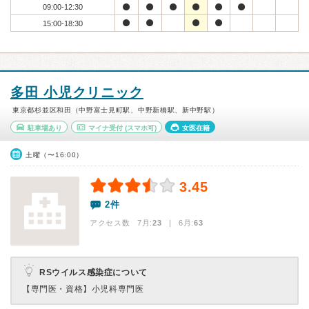
09:00-12:30
15:00-18:30
多田 小児クリニック
東京都杉並区和田（中野富士見町駅、中野新橋駅、新中野駅）
駐車場あり
マイナ受付
(スマホ可)
女医在籍
土曜（〜16:00）
3.45
2件
アクセス数 7月:
23
| 6月:
63
RSウイルス感染症について
【専門医・資格】
小児科専門医