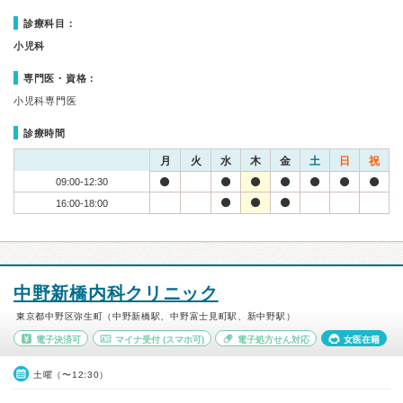
診療科目：
小児科
専門医・資格：
小児科専門医
診療時間
月
火
水
木
金
土
日
祝
09:00-12:30
16:00-18:00
中野新橋内科クリニック
東京都中野区弥生町（中野新橋駅、中野富士見町駅、新中野駅）
電子決済可
マイナ受付
(スマホ可)
電子処方せん対応
女医在籍
土曜（〜12:30）