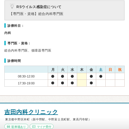
RSウイルス感染症について
【専門医・資格】
総合内科専門医
診療科目：
内科
専門医・資格：
総合内科専門医、循環器専門医
診療時間
月
火
水
木
金
土
日
祝
08:30-12:00
17:30-19:00
吉田内科クリニック
東京都中野区本町（新中野駅、中野富士見町駅、東高円寺駅）
駐車場あり
マイナ受付