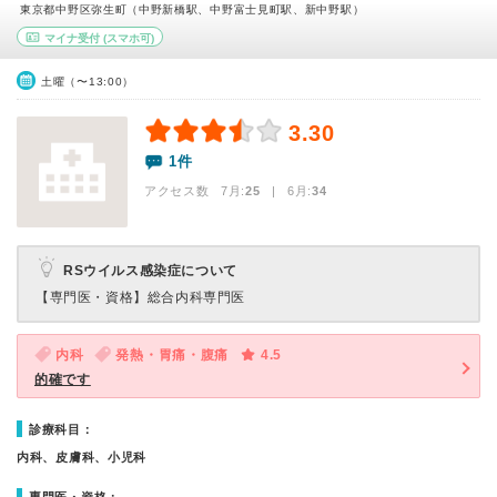
東京都中野区弥生町（中野新橋駅、中野富士見町駅、新中野駅）
マイナ受付
(スマホ可)
土曜（〜13:00）
3.30
1件
アクセス数 7月:
25
| 6月:
34
RSウイルス感染症について
【専門医・資格】
総合内科専門医
内科
発熱・胃痛・腹痛
4.5
的確です
診療科目：
内科、皮膚科、小児科