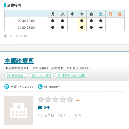
診療時間
月
火
水
木
金
土
日
祝
09:30-12:00
14:00-18:00
13:30-15:00
本郷診療所
東京都中野区本町（中野新橋駅、新中野駅、中野富士見町駅）
駐車場あり
マイナ受付
電子処方せん対応
土曜（〜12:00）
朝（8:30〜）
－
0件
アクセス数 7月:
2
| 6月:
5