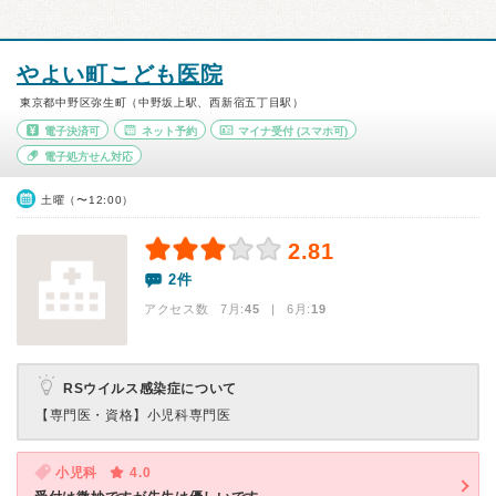
やよい町こども医院
東京都中野区弥生町（中野坂上駅、西新宿五丁目駅）
電子決済可
ネット予約
マイナ受付
(スマホ可)
電子処方せん対応
土曜（〜12:00）
2.81
2件
アクセス数 7月:
45
| 6月:
19
RSウイルス感染症について
【専門医・資格】
小児科専門医
小児科
4.0