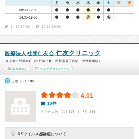
月
火
水
木
金
土
日
祝
08:30-12:30
14:30-19:00
14:30-17:00
16:30-19:00
仁友クリニック
医療法人社団仁友会
東京都中野区本町（中野坂上駅、西新宿五丁目駅、中野新橋駅）
駐車場あり
マイナ受付
(スマホ可)
土曜（〜17:00）
4.01
10件
アクセス数 7月:
178
| 6月:
241
RSウイルス感染症について