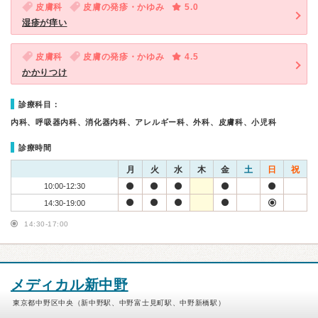
皮膚科
皮膚の発疹・かゆみ
5.0
湿疹が痒い
皮膚科
皮膚の発疹・かゆみ
4.5
かかりつけ
診療科目：
内科、呼吸器内科、消化器内科、アレルギー科、外科、皮膚科、小児科
診療時間
月
火
水
木
金
土
日
祝
10:00-12:30
14:30-19:00
14:30-17:00
メディカル新中野
東京都中野区中央（新中野駅、中野富士見町駅、中野新橋駅）