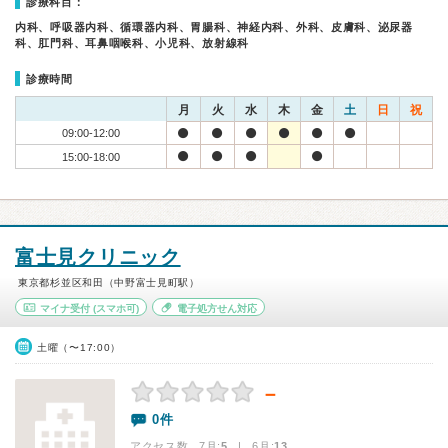
診療科目：
内科、呼吸器内科、循環器内科、胃腸科、神経内科、外科、皮膚科、泌尿器
科、肛門科、耳鼻咽喉科、小児科、放射線科
診療時間
月
火
水
木
金
土
日
祝
09:00-12:00
15:00-18:00
富士見クリニック
東京都杉並区和田（中野富士見町駅）
マイナ受付
(スマホ可)
電子処方せん対応
土曜（〜17:00）
－
0件
アクセス数 7月:
5
| 6月:
13