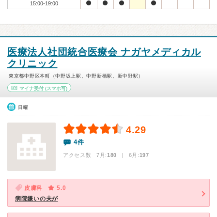
15:00-19:00
医療法人社団統合医療会 ナガヤメディカル
クリニック
東京都中野区本町（中野坂上駅、中野新橋駅、新中野駅）
マイナ受付
(スマホ可)
日曜
4.29
4件
アクセス数 7月:
180
| 6月:
197
皮膚科
5.0
病院嫌いの夫が