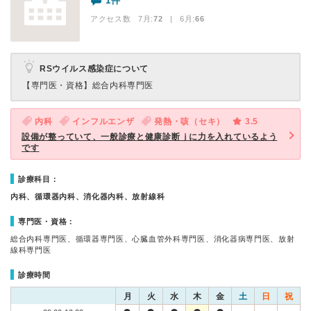
1件
アクセス数 7月:
72
| 6月:
66
RSウイルス感染症について
【専門医・資格】
総合内科専門医
内科
インフルエンザ
発熱・咳（セキ）
3.5
設備が整っていて、一般診療と健康診断ｊに力を入れているよう
です
診療科目：
内科、循環器内科、消化器内科、放射線科
専門医・資格：
総合内科専門医、循環器専門医、心臓血管外科専門医、消化器病専門医、放射
線科専門医
診療時間
月
火
水
木
金
土
日
祝