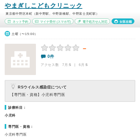
やまぎしこどもクリニック
東京都中野区本町（新中野駅、中野新橋駅、中野富士見町駅）
ネット予約
マイナ受付
(スマホ可)
電子処方せん対応
女医在籍
土曜（〜15:00）
－
0件
アクセス数 7月:
5
| 6月:
5
RSウイルス感染症について
【専門医・資格】
小児科専門医
診療科目：
小児科
専門医・資格：
小児科専門医