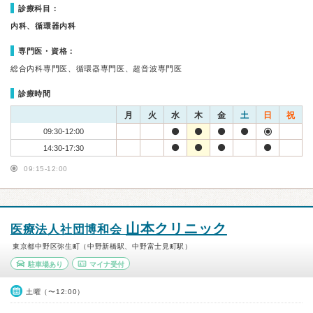
診療科目：
内科、循環器内科
専門医・資格：
総合内科専門医、循環器専門医、超音波専門医
診療時間
月
火
水
木
金
土
日
祝
09:30-12:00
14:30-17:30
09:15-12:00
山本クリニック
医療法人社団博和会
東京都中野区弥生町（中野新橋駅、中野富士見町駅）
駐車場あり
マイナ受付
土曜（〜12:00）