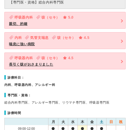
【専門医・資格】
総合内科専門医
呼吸器内科
咳（セキ）
5.0
親切、的確
内科
気管支喘息
咳（セキ）
4.5
喘息に強い病院
呼吸器内科
咳（セキ）
4.5
長引く咳がおさまりました
診療科目：
内科、呼吸器内科、アレルギー科
専門医・資格：
総合内科専門医、アレルギー専門医、リウマチ専門医、呼吸器専門医
診療時間
月
火
水
木
金
土
日
祝
09:00-12:00