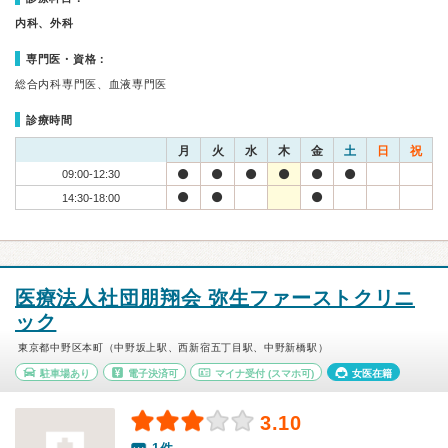
内科、外科
専門医・資格：
総合内科専門医、血液専門医
診療時間
月
火
水
木
金
土
日
祝
09:00-12:30
14:30-18:00
医療法人社団朋翔会 弥生ファーストクリニ
ック
東京都中野区本町（中野坂上駅、西新宿五丁目駅、中野新橋駅）
駐車場あり
電子決済可
マイナ受付
(スマホ可)
女医在籍
3.10