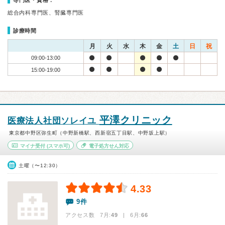
専門医・資格：
総合内科専門医、腎臓専門医
診療時間
月
火
水
木
金
土
日
祝
09:00-13:00
15:00-19:00
平澤クリニック
医療法人社団ソレイユ
東京都中野区弥生町（中野新橋駅、西新宿五丁目駅、中野坂上駅）
マイナ受付
(スマホ可)
電子処方せん対応
土曜（〜12:30）
4.33
9件
アクセス数 7月:
49
| 6月:
66