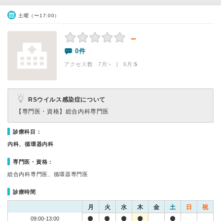
土曜（〜17:00）
－
0件
アクセス数 7月:
-
| 6月:
5
RSウイルス感染症について
【専門医・資格】
総合内科専門医
診療科目：
内科、循環器内科
専門医・資格：
総合内科専門医、循環器専門医
診療時間
月
火
水
木
金
土
日
祝
09:00-13:00