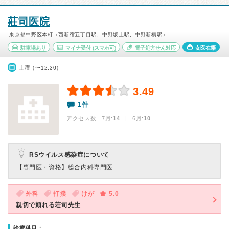
莊司医院
東京都中野区本町（西新宿五丁目駅、中野坂上駅、中野新橋駅）
駐車場あり
マイナ受付
(スマホ可)
電子処方せん対応
女医在籍
土曜（〜12:30）
3.49
1件
アクセス数 7月:
14
| 6月:
10
RSウイルス感染症について
【専門医・資格】
総合内科専門医
外科
打撲
けが
5.0
親切で頼れる荘司先生
診療科目：